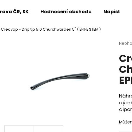
rava ČR, SK
Hodnocení obchodu
Napište n
Créavap - Drip tip 510 Churchwarden 5" ( EPIPE STEM )
Co potřebujete najít?
Průmě
Neoh
hodno
Cr
produ
HLEDAT
je
Ch
0,0
z
EP
5
Doporučujeme
hvězdi
Náhra
dýmky
dipon
Můžem