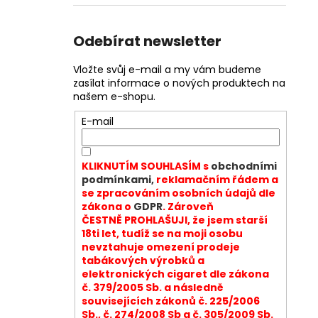
Odebírat newsletter
Vložte svůj e-mail a my vám budeme
zasílat informace o nových produktech na
našem e-shopu.
E-mail
KLIKNUTÍM SOUHLASÍM s
obchodními
podmínkami,
reklamačním řádem a
se zpracováním osobních údajů dle
zákona o
GDPR
. Zároveň
ČESTNĚ PROHLAŠUJI, že jsem starší
18ti let, tudíž se na moji osobu
nevztahuje omezení prodeje
tabákových výrobků a
elektronických cigaret dle zákona
č. 379/2005 Sb. a následně
souvisejících zákonů č. 225/2006
Sb., č. 274/2008 Sb a č. 305/2009 Sb.