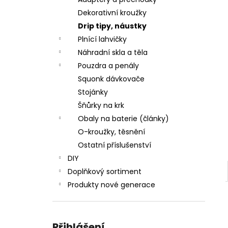
JOYETECH BF SS316 ATOMIZER 0,6OHM
l
Dekorativní kroužky
57 Kč
Drip tipy, náustky
Plnící lahvičky
Náhradní skla a těla
Pouzdra a penály
Squonk dávkovače
Stojánky
Šňůrky na krk
Obaly na baterie (články)
O-kroužky, těsnění
Ostatní příslušenství
DIY
Doplňkový sortiment
Produkty nové generace
Přihlášení