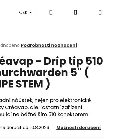
Hledat
Přihlášení
Nákupní
ám
Sledování zásilek
Obchodní podmínky
CZK
košík
rné
odnoceno
Podrobnosti hodnocení
cení
éavap - Drip tip 510
ktu
urchwarden 5" (
IPE STEM )
ček.
dní náústek, nejen pro elektronické
 Créavap, ale i ostatní zařízení
ující nejběžnějším 510 konektorem.
Následující
e doručit do:
10.8.2026
Možnosti doručení