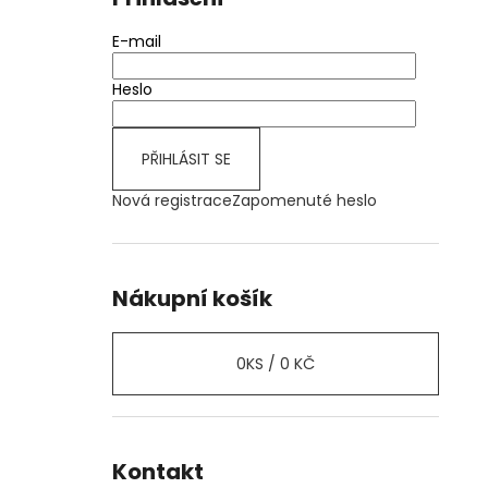
E-mail
Heslo
PŘIHLÁSIT SE
Nová registrace
Zapomenuté heslo
Nákupní košík
0
KS /
0 KČ
Kontakt