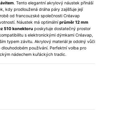
závitem
. Tento elegantní akrylový náustek přináší
, kdy prodloužená dráha páry zajišťuje její
ýrobě od francouzské společnosti Créavap
votností. Náustek má optimální
průměr 12 mm
z 510 konektoru
poskytuje dostatečný prostor
 kompatibilitu s elektronickými dýmkami Créavap,
ějším typem závitu. Akrylový materiál je odolný vůči
o dlouhodobém používání. Perfektní volba pro
klasickým nádechem kuřáckých tradic.