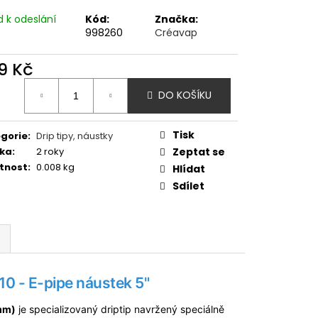
OD - PŘEDNAPLNĚNÁ
ATERMELON - 20MG -
d k odeslání
Kód:
Značka:
)
998260
Créavap
č
9 Kč
ná
DO KOŠÍKU
:
Tisk
gorie
:
Drip tipy, náustky
ka
:
2 roky
Zeptat se
tnost
:
0.008 kg
Hlídat
Sdílet
10 - E-pipe
náustek
5"
mm)
je specializovaný driptip navržený speciálně