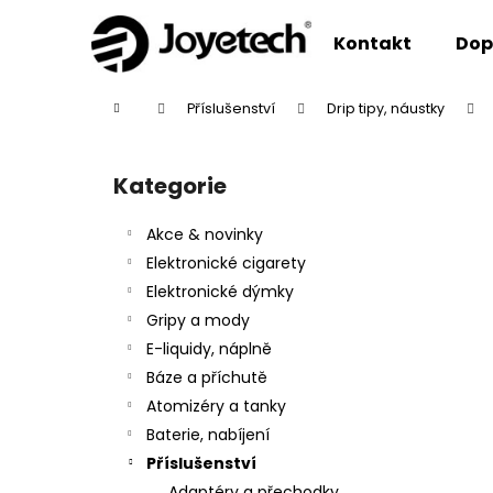
K
Přejít
na
o
Kontakt
Dop
obsah
Zpět
Zpět
š
do
do
í
Domů
Příslušenství
Drip tipy, náustky
k
obchodu
obchodu
P
o
Kategorie
Přeskočit
s
kategorie
t
Akce & novinky
r
Elektronické cigarety
a
Elektronické dýmky
n
Gripy a mody
n
E-liquidy, náplně
í
Báze a příchutě
p
Atomizéry a tanky
a
Baterie, nabíjení
n
Příslušenství
e
Adaptéry a přechodky