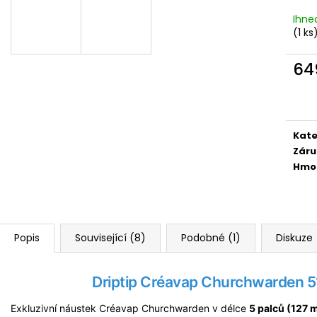
LIQUID DEKANG PINEAPPLE 10ML - 11MG
ELF BAR ELFA P
(ANANAS)
CARTRIDGE - W
Ihne
2KS
(1 ks
195 Kč
189 Kč
Původně:
225 K
64
Měr
cena
Kate
Záru
Hmo
Popis
Související (8)
Podobné (1)
Diskuze
Driptip Créavap Churchwarden 5
Exkluzivní náustek Créavap Churchwarden v délce
5 palců (127 