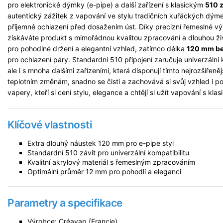
pro elektronické dýmky (e-pipe) a další zařízení s klasickým
510 
autentický zážitek z vapování ve stylu tradičních kuřáckých dýmek
příjemné ochlazení před dosažením úst. Díky precizní řemeslné v
získáváte produkt s mimořádnou kvalitou zpracování a dlouhou ži
pro pohodlné držení a elegantní vzhled, zatímco délka
120 mm be
pro ochlazení páry. Standardní 510 připojení zaručuje univerzální
ale i s mnoha dalšími zařízeními, která disponují tímto nejrozšířen
teplotním změnám, snadno se čistí a zachovává si svůj vzhled i p
vapery, kteří si cení stylu, elegance a chtějí si užít vapování s 
Klíčové vlastnosti
Extra dlouhý náustek 120 mm pro e-pipe styl
Standardní 510 závit pro univerzální kompatibilitu
Kvalitní akrylový materiál s řemeslným zpracováním
Optimální průměr 12 mm pro pohodlí a eleganci
Parametry a specifikace
Výrobce: Créavap (Francie)