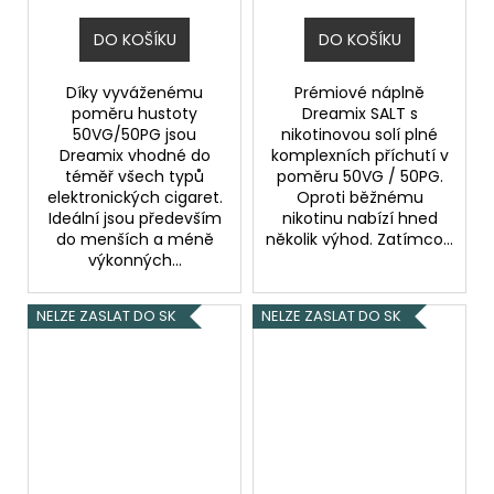
DO KOŠÍKU
DO KOŠÍKU
Díky vyváženému
Prémiové náplně
poměru hustoty
Dreamix SALT s
50VG/50PG jsou
nikotinovou solí plné
Dreamix vhodné do
komplexních příchutí v
téměř všech typů
poměru 50VG / 50PG.
elektronických cigaret.
Oproti běžnému
Ideální jsou především
nikotinu nabízí hned
do menších a méně
několik výhod. Zatímco...
výkonných...
NELZE ZASLAT DO SK
NELZE ZASLAT DO SK