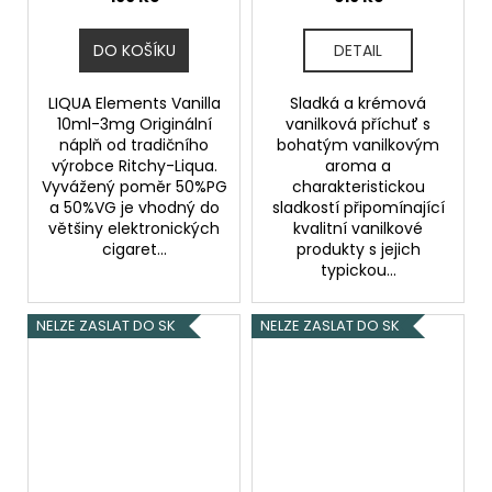
DO KOŠÍKU
DETAIL
LIQUA Elements Vanilla
Sladká a krémová
10ml-3mg Originální
vanilková příchuť s
náplň od tradičního
bohatým vanilkovým
výrobce Ritchy-Liqua.
aroma a
Vyvážený poměr 50%PG
charakteristickou
a 50%VG je vhodný do
sladkostí připomínající
většiny elektronických
kvalitní vanilkové
cigaret...
produkty s jejich
typickou...
NELZE ZASLAT DO SK
NELZE ZASLAT DO SK