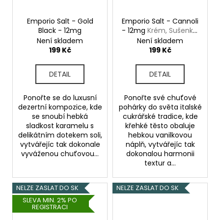
Emporio Salt - Gold
Emporio Salt - Cannoli
Black - 12mg
- 12mg
Krém, Sušenka,
Vanilka
Není skladem
Není skladem
199 Kč
199 Kč
DETAIL
DETAIL
Ponořte se do luxusní
Ponořte své chuťové
dezertní kompozice, kde
pohárky do světa italské
se snoubí hebká
cukrářské tradice, kde
sladkost karamelu s
křehké těsto obaluje
delikátním dotekem soli,
hebkou vanilkovou
vytvářejíc tak dokonale
náplň, vytvářejíc tak
vyváženou chuťovou...
dokonalou harmonii
textur a...
NELZE ZASLAT DO SK
NELZE ZASLAT DO SK
SLEVA MIN. 2% PO
REGISTRACI