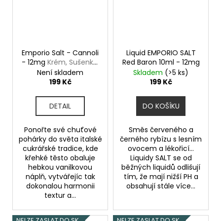
Emporio Salt - Cannoli
Liquid EMPORIO SALT
- 12mg
Krém, Sušenka,
Red Baron 10ml - 12mg
Vanilka
Není skladem
Skladem
(>5 ks)
199 Kč
199 Kč
DETAIL
DO KOŠÍKU
Ponořte své chuťové
Směs červeného a
pohárky do světa italské
černého rybízu s lesním
cukrářské tradice, kde
ovocem a lékořicí...
křehké těsto obaluje
Liquidy SALT se od
hebkou vanilkovou
běžných liquidů odlišují
náplň, vytvářejíc tak
tím, že mají nižší PH a
dokonalou harmonii
obsahují stále více...
textur a...
NELZE ZASLAT DO SK
NELZE ZASLAT DO SK