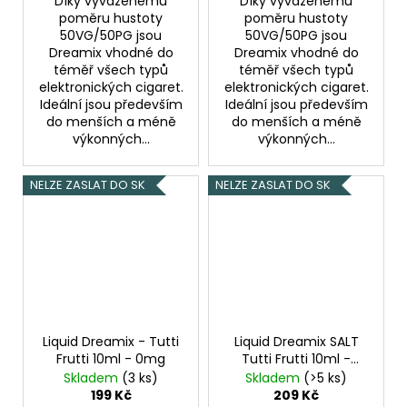
Díky vyváženému
Díky vyváženému
poměru hustoty
poměru hustoty
50VG/50PG jsou
50VG/50PG jsou
Dreamix vhodné do
Dreamix vhodné do
téměř všech typů
téměř všech typů
elektronických cigaret.
elektronických cigaret.
Ideální jsou především
Ideální jsou především
do menších a méně
do menších a méně
výkonných...
výkonných...
NELZE ZASLAT DO SK
NELZE ZASLAT DO SK
Liquid Dreamix - Tutti
Liquid Dreamix SALT
Frutti 10ml - 0mg
Tutti Frutti 10ml -
20mg
Skladem
(3 ks)
Skladem
(>5 ks)
199 Kč
209 Kč