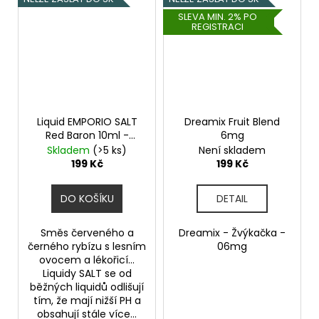
SLEVA MIN. 2% PO
REGISTRACI
Liquid EMPORIO SALT
Dreamix Fruit Blend
Red Baron 10ml -
6mg
20mg
Skladem
(>5 ks)
Není skladem
199 Kč
199 Kč
DO KOŠÍKU
DETAIL
Směs červeného a
Dreamix - Žvýkačka -
černého rybízu s lesním
06mg
ovocem a lékořicí...
Liquidy SALT se od
běžných liquidů odlišují
tím, že mají nižší PH a
obsahují stále více...