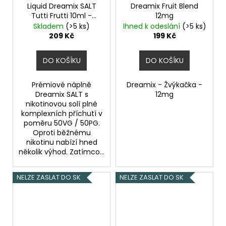
Liquid Dreamix SALT
Dreamix Fruit Blend
Tutti Frutti 10ml -
12mg
10mg
Skladem
(>5 ks)
Ihned k odeslání
(>5 ks)
209 Kč
199 Kč
DO KOŠÍKU
DO KOŠÍKU
Prémiové náplně
Dreamix - Žvýkačka -
Dreamix SALT s
12mg
nikotinovou solí plné
komplexních příchutí v
poměru 50VG / 50PG.
Oproti běžnému
nikotinu nabízí hned
několik výhod. Zatímco...
NELZE ZASLAT DO SK
NELZE ZASLAT DO SK