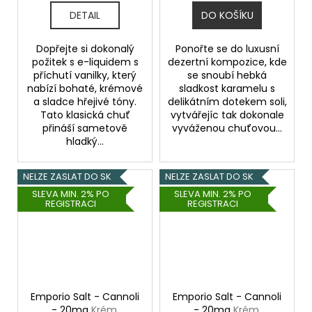
DETAIL
DO KOŠÍKU
Dopřejte si dokonalý
Ponořte se do luxusní
požitek s e-liquidem s
dezertní kompozice, kde
příchutí vanilky, který
se snoubí hebká
nabízí bohaté, krémové
sladkost karamelu s
a sladce hřejivé tóny.
delikátním dotekem soli,
Tato klasická chuť
vytvářejíc tak dokonale
přináší sametově
vyváženou chuťovou...
hladký...
NELZE ZASLAT DO SK
NELZE ZASLAT DO SK
SLEVA MIN. 2% PO
SLEVA MIN. 2% PO
REGISTRACI
REGISTRACI
Emporio Salt - Cannoli
Emporio Salt - Cannoli
- 20mg
Krém,
- 20mg
Krém,