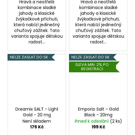
Hravá a neotřelá
Hravá a neotřelá
kombinace sladké
kombinace sladké
jahody a klasické
jahody a klasické
žvýkačkové příchuti,
žvýkačkové příchuti,
která nabízí jedinečný
která nabízí jedinečný
chuťový zážitek. Tato
chuťový zážitek. Tato
varianta spojuje dětskou
varianta spojuje dětskou
radost...
radost...
NELZE ZASLAT DO SK
NELZE ZASLAT DO SK
SLEVA MIN. 2% PO
REGISTRACI
Dreamix SALT - Light
Emporio Salt - Gold
Gold - 20 mg
Black - 20mg
Není skladem
Ihned k odeslání
(2 ks)
175 Kč
199 Kč