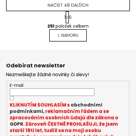
NAČÍST 48 DALŠÍCH
S
1
6
t
O
r
251
položek celkem
v
á
NAHORU
l
n
k
á
o
d
Z
v
a
á
á
c
Odebírat newsletter
n
p
í
í
Nezmeškejte žádné novinky či slevy!
p
a
r
t
E-mail
v
í
k
y
KLIKNUTÍM SOUHLASÍM s
obchodními
v
podmínkami,
reklamačním řádem a se
ý
zpracováním osobních údajů dle zákona o
p
GDPR
. Zároveň ČESTNĚ PROHLAŠUJI, že jsem
i
starší 18ti let, tudíž se na moji osobu