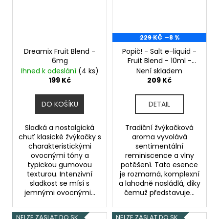
229 KČ
–8 %
Dreamix Fruit Blend -
Popič! - Salt e-liquid -
6mg
Fruit Blend - 10ml -
20mg
Ihned k odeslání
(4 ks)
Není skladem
199 Kč
209 Kč
DO KOŠÍKU
DETAIL
Sladká a nostalgická
Tradiční žvýkačková
chuť klasické žvýkačky s
aroma vyvolává
charakteristickými
sentimentální
ovocnými tóny a
reminiscence a vlny
typickou gumovou
potěšení. Tato esence
texturou. Intenzivní
je rozmarná, komplexní
sladkost se mísí s
a lahodně nasládlá, díky
jemnými ovocnými...
čemuž představuje...
NELZE ZASLAT DO SK
NELZE ZASLAT DO SK