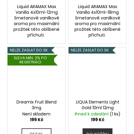
Liquid ARAMAX Max
Liquid ARAMAX Max
Vanilla 4x10ml-12mg
Vanilla 4x10ml-18mg
Smetanově vanilkové
Smetanově vanilkové
aroma pro maximální
aroma pro maximální
prožitek této oblíbené
prožitek této oblíbené
příchuti.
příchuti.
NELZE ZASLAT DO SK
NELZE ZASLAT DO SK
SLEVA MIN. 2% PO
REGISTRACI
Dreamix Fruit Blend
LIQUA Elements Light
3mg
Gold 10ml 12mg
Není skladem
Ihned k odeslání
(1 ks)
199 Kč
199 Kč