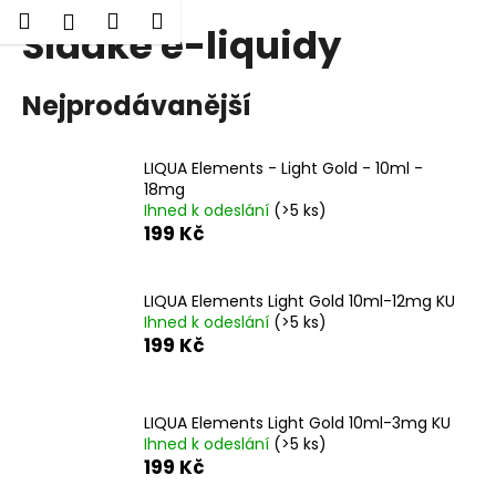
K
Hledat
Nákupní
Menu
Přihlášení
Sladké e-liquidy
Přejít
o
Zpět
Zpět
na
košík
š
obsah
í
Nejprodávanější
C
k
o
LIQUA Elements - Light Gold - 10ml -
p
18mg
o
Ihned k odeslání
(>5 ks)
t
199 Kč
ř
e
LIQUA Elements Light Gold 10ml-12mg KU
b
Ihned k odeslání
(>5 ks)
199 Kč
u
j
e
LIQUA Elements Light Gold 10ml-3mg KU
t
Ihned k odeslání
(>5 ks)
e
199 Kč
n