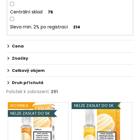
č
u
Centrální sklad
75
j
e
Sleva min. 2% po registraci
214
m
e
Cena
ELF
Značky
BAR
ELFA
POD
Celkový objem
-
PŘEDNAPLNĚNÁ
Druh příchutě
CARTRIDGE
-
Položek k zobrazení:
251
WATERMELON
-
V
NOVINKA
NELZE ZASLAT DO SK
20MG
ý
-
NELZE ZASLAT DO SK
2KS
p
189
i
Kč
s
Původně: