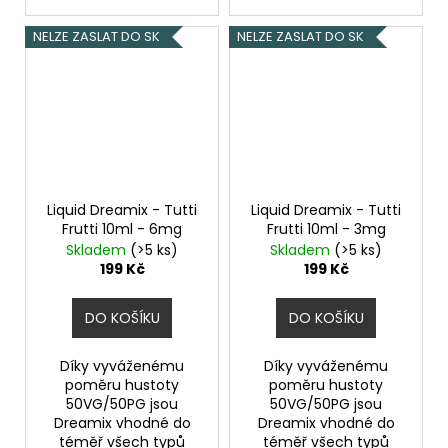
NELZE ZASLAT DO SK
NELZE ZASLAT DO SK
Liquid Dreamix - Tutti
Liquid Dreamix - Tutti
Frutti 10ml - 6mg
Frutti 10ml - 3mg
Skladem
(>5 ks)
Skladem
(>5 ks)
199 Kč
199 Kč
DO KOŠÍKU
DO KOŠÍKU
Díky vyváženému
Díky vyváženému
poměru hustoty
poměru hustoty
50VG/50PG jsou
50VG/50PG jsou
Dreamix vhodné do
Dreamix vhodné do
téměř všech typů
téměř všech typů