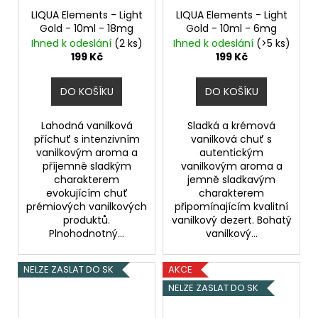
LIQUA Elements - Light
LIQUA Elements - Light
Gold - 10ml - 18mg
Gold - 10ml - 6mg
Ihned k odeslání
(2 ks)
Ihned k odeslání
(>5 ks)
199 Kč
199 Kč
DO KOŠÍKU
DO KOŠÍKU
Lahodná vanilková
Sladká a krémová
příchuť s intenzivním
vanilková chuť s
vanilkovým aroma a
autentickým
příjemně sladkým
vanilkovým aroma a
charakterem
jemně sladkavým
evokujícím chuť
charakterem
prémiových vanilkových
připomínajícím kvalitní
produktů.
vanilkový dezert. Bohatý
Plnohodnotný...
vanilkový...
NELZE ZASLAT DO SK
AKCE
NELZE ZASLAT DO SK