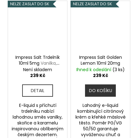
NELZE ZASLAT DO SK
NELZE ZASLAT DO SK
Impress Salt Trdelník
Impress Salt Golden
10ml 5mg
Vanilka,
Lemon 10ml 20mg
skořice, karamel
Není skladem
Ihned k odeslání
(3 ks)
239 Kč
239 Kč
DETAIL
DO KOŠÍKU
E-liquid s příchutí
Lahodný e-liquid
trdelníku nabízí
kombinující citrónový
lahodnou směs vanilky,
krém a křehké máslové
skořice a karamelu
těsto. Poměr PG/VG
inspirovanou oblíbeným
50/50 garantuje
českým dezertem.
vyváženou chuť a