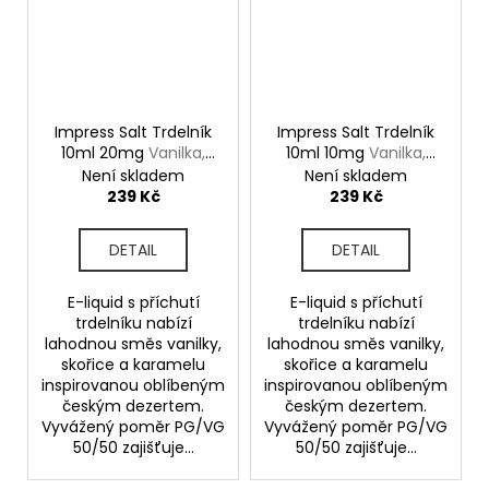
Impress Salt Trdelník
Impress Salt Trdelník
10ml 20mg
Vanilka,
10ml 10mg
Vanilka,
skořice, karamel
skořice, karamel
Není skladem
Není skladem
239 Kč
239 Kč
DETAIL
DETAIL
E-liquid s příchutí
E-liquid s příchutí
trdelníku nabízí
trdelníku nabízí
lahodnou směs vanilky,
lahodnou směs vanilky,
skořice a karamelu
skořice a karamelu
inspirovanou oblíbeným
inspirovanou oblíbeným
českým dezertem.
českým dezertem.
Vyvážený poměr PG/VG
Vyvážený poměr PG/VG
50/50 zajišťuje...
50/50 zajišťuje...