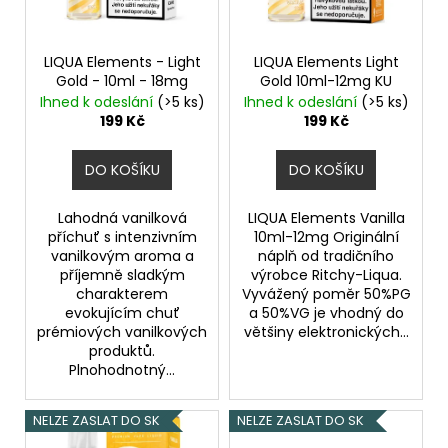
225
p
Kč
r
o
LIQUA Elements - Light
LIQUA Elements Light
Gold - 10ml - 18mg
Gold 10ml-12mg KU
d
Ihned k odeslání
(>5 ks)
Ihned k odeslání
(>5 ks)
u
199 Kč
199 Kč
k
t
DO KOŠÍKU
DO KOŠÍKU
ů
Lahodná vanilková
LIQUA Elements Vanilla
příchuť s intenzivním
10ml-12mg Originální
vanilkovým aroma a
náplň od tradičního
příjemně sladkým
výrobce Ritchy-Liqua.
charakterem
Vyvážený poměr 50%PG
evokujícím chuť
a 50%VG je vhodný do
prémiových vanilkových
většiny elektronických...
produktů.
Plnohodnotný...
NELZE ZASLAT DO SK
NELZE ZASLAT DO SK