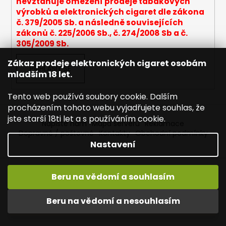
s
nevztahuje omezení prodeje tabákových
u
výrobků a elektronických cigaret dle zákona
č. 379/2005 Sb. a následně souvisejících
zákonů č. 225/2006 Sb., č. 274/2008 Sb a č.
305/2009 Sb.
Zákaz prodeje elektronických cigaret osobám
PŘIHLÁSIT SE
mladším 18 let.
Tento web používá soubory cookie. Dalším
procházením tohoto webu vyjadřujete souhlas, že
jste starší 18ti let a s používáním cookie.
Napište nám
Mapa serveru
Reklamace
Dopravné / poštovné
Kontakty
Obchodní podmínky
Nastavení
Vytvořil Shoptet
Beru na vědomí a souhlasím
Copyright 2026
Joyetech - Značkové elektronické
cigarety
. Všechna práva vyhrazena.
Upravit nastavení
Vítejte na JOYETECH. DORUČENÍ ZDARMA zásilkovnou nad
Beru na vědomí a nesouhlasím
cookies
600,- kč / 50 EURO!