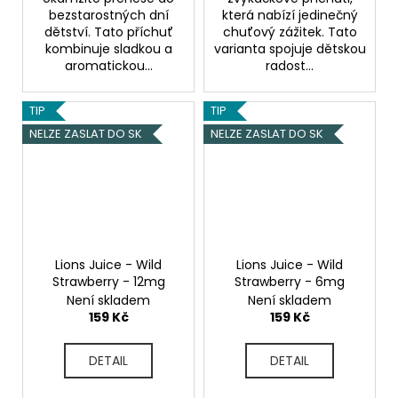
bezstarostných dní
která nabízí jedinečný
dětství. Tato příchuť
chuťový zážitek. Tato
kombinuje sladkou a
varianta spojuje dětskou
aromatickou...
radost...
TIP
TIP
NELZE ZASLAT DO SK
NELZE ZASLAT DO SK
Lions Juice - Wild
Lions Juice - Wild
Strawberry - 12mg
Strawberry - 6mg
Není skladem
Není skladem
159 Kč
159 Kč
DETAIL
DETAIL