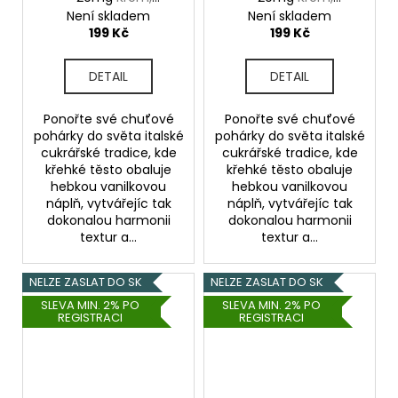
Sušenka, Vanilka
Sušenka, Vanilka
Není skladem
Není skladem
199 Kč
199 Kč
DETAIL
DETAIL
Ponořte své chuťové
Ponořte své chuťové
pohárky do světa italské
pohárky do světa italské
cukrářské tradice, kde
cukrářské tradice, kde
křehké těsto obaluje
křehké těsto obaluje
hebkou vanilkovou
hebkou vanilkovou
náplň, vytvářejíc tak
náplň, vytvářejíc tak
dokonalou harmonii
dokonalou harmonii
textur a...
textur a...
NELZE ZASLAT DO SK
NELZE ZASLAT DO SK
SLEVA MIN. 2% PO
SLEVA MIN. 2% PO
REGISTRACI
REGISTRACI