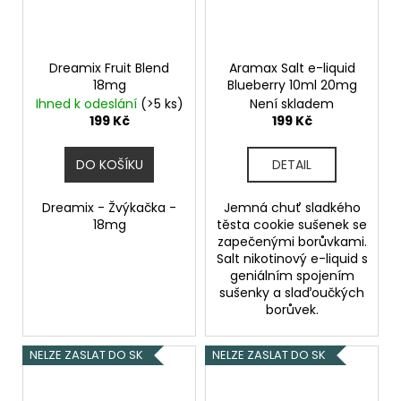
Dreamix Fruit Blend
Aramax Salt e-liquid
18mg
Blueberry 10ml 20mg
Ihned k odeslání
(>5 ks)
Není skladem
199 Kč
199 Kč
DO KOŠÍKU
DETAIL
Dreamix - Žvýkačka -
Jemná chuť sladkého
18mg
těsta cookie sušenek se
zapečenými borůvkami.
Salt nikotinový e-liquid s
geniálním spojením
sušenky a slaďoučkých
borůvek.
NELZE ZASLAT DO SK
NELZE ZASLAT DO SK