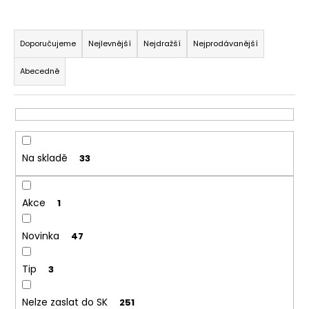
a
Ř
j
a
Doporučujeme
Nejlevnější
Nejdražší
Nejprodávanější
í
z
t
Abecedně
e
?
n
í
p
r
Na skladě
33
HLEDAT
o
d
Akce
u
1
D
k
o
Novinka
47
t
p
ů
o
Tip
3
r
u
Nelze zaslat do SK
251