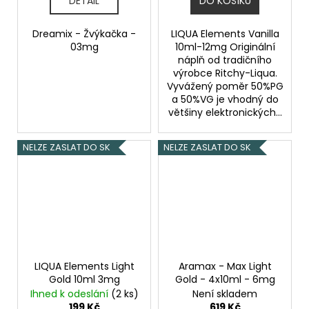
DETAIL
DO KOŠÍKU
Dreamix - Žvýkačka -
LIQUA Elements Vanilla
03mg
10ml-12mg Originální
náplň od tradičního
výrobce Ritchy-Liqua.
Vyvážený poměr 50%PG
a 50%VG je vhodný do
většiny elektronických...
NELZE ZASLAT DO SK
NELZE ZASLAT DO SK
LIQUA Elements Light
Aramax - Max Light
Gold 10ml 3mg
Gold - 4x10ml - 6mg
Ihned k odeslání
(2 ks)
Není skladem
199 Kč
619 Kč