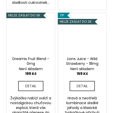
sladkosti cukrovinek...
NELZE ZASLAT DO SK
TIP
NELZE ZASLAT DO SK
Dreamix Fruit Blend -
Lions Juice - Wild
0mg
Strawberry - 18mg
Není skladem
Není skladem
199 Kč
159 Kč
DETAIL
DETAIL
Žvýkačka nabízí svěží a
Hravá a neotřelá
nostalgickou chuťovou
kombinace sladké
explozi, která vás
jahody a klasické
okamžitě přenese do
žvýkačkové příchuti,