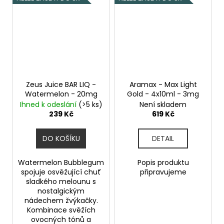
Zeus Juice BAR LIQ -
Aramax - Max Light
Watermelon - 20mg
Gold - 4x10ml - 3mg
Ihned k odeslání
(>5 ks)
Není skladem
239 Kč
619 Kč
DO KOŠÍKU
DETAIL
Watermelon Bubblegum
Popis produktu
spojuje osvěžující chuť
připravujeme
sladkého melounu s
nostalgickým
nádechem žvýkačky.
Kombinace svěžích
ovocných tónů a