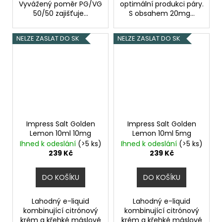
Vyvážený poměr PG/VG
optimální produkci páry.
50/50 zajišťuje...
S obsahem 20mg...
NELZE ZASLAT DO SK
NELZE ZASLAT DO SK
Impress Salt Golden
Impress Salt Golden
Lemon 10ml 10mg
Lemon 10ml 5mg
Ihned k odeslání
(>5 ks)
Ihned k odeslání
(>5 ks)
239 Kč
239 Kč
DO KOŠÍKU
DO KOŠÍKU
Lahodný e-liquid
Lahodný e-liquid
kombinující citrónový
kombinující citrónový
krém a křehké máslové
krém a křehké máslové