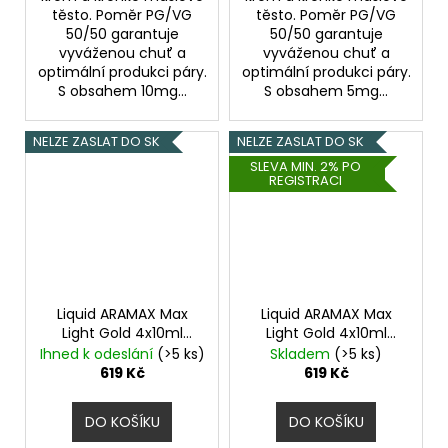
těsto. Poměr PG/VG
těsto. Poměr PG/VG
50/50 garantuje
50/50 garantuje
vyváženou chuť a
vyváženou chuť a
optimální produkci páry.
optimální produkci páry.
S obsahem 10mg...
S obsahem 5mg...
NELZE ZASLAT DO SK
NELZE ZASLAT DO SK
SLEVA MIN. 2% PO
REGISTRACI
Liquid ARAMAX Max
Liquid ARAMAX Max
Light Gold 4x10ml
Light Gold 4x10ml
12mg
18mg
Ihned k odeslání
(>5 ks)
Skladem
(>5 ks)
619 Kč
619 Kč
DO KOŠÍKU
DO KOŠÍKU