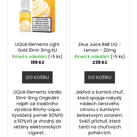
LIQUA Elements Light
Zeus Juice BAR LIQ -
Gold 10ml-3mg KU
Lemon - 20mg
Ihned k odeslání
(>5 ks)
Ihned k odeslání
(>5 ks)
199 Kč
239 Kč
DO KOŠÍKU
DO KOŠÍKU
LIQUA Elements Vanilla
Jiskřivá a šumivá chuť,
10ml-3mg Originální
která spojuje nakyslý
náplň od tradičního
nádech čerstvého
výrobce Ritchy-Liqua.
citronu s šumivým
Vyvážený poměr 50%PG
šerbetovým zvratem.
a 50%VG je vhodný do
Svěží příchuť, která
většiny elektronických
tančí na chuťových
cigaret...
pohárcích.