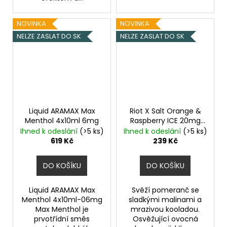
NOVINKA
NOVINKA
NELZE ZASLAT DO SK
NELZE ZASLAT DO SK
Liquid ARAMAX Max
Riot X Salt Orange &
Menthol 4x10ml 6mg
Raspberry ICE 20mg
Ledový pomeranč a
Ihned k odeslání
(>5 ks)
Ihned k odeslání
(>5 ks)
malina
619 Kč
239 Kč
DO KOŠÍKU
DO KOŠÍKU
Liquid ARAMAX Max
Svěží pomeranč se
Menthol 4x10ml-06mg
sladkými malinami a
Max Menthol je
mrazivou kooladou.
prvotřídní směs
Osvěžující ovocná