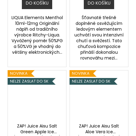
DO KOŠÍKU
DO KOŠÍKU
LIQUA Elements Menthol
Šťavnaté třešně
10ml-12mg Originální
doplněné osvěžujícím
náplň od tradičního
ledovým elementem
výrobce Ritchy-Liqua.
uchvátí svou intenzivní
Vyvážený poměr 50%PG
chutí a svěžestí. Tato
a 50%VG je vhodný do
chuťová kompozice
většiny elektronických...
přináší dokonalou
rovnováhu mezi...
NOVINKA
NOVINKA
NELZE ZASLAT DO SK
NELZE ZASLAT DO SK
ZAP! Juice Aisu Salt
ZAP! Juice Aisu Salt
Green Apple Ice
Aloe Vera Ice