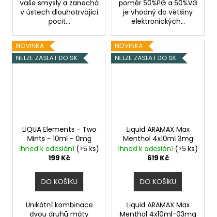
vaše smysly a zanechá
poměr 50%PG a 50%VG
v ústech dlouhotrvající
je vhodný do většiny
pocit...
elektronických...
NOVINKA
NOVINKA
NELZE ZASLAT DO SK
NELZE ZASLAT DO SK
LIQUA Elements - Two
Liquid ARAMAX Max
Mints - 10ml - 0mg
Menthol 4x10ml 3mg
Ihned k odeslání
(>5 ks)
Ihned k odeslání
(>5 ks)
199 Kč
619 Kč
DO KOŠÍKU
DO KOŠÍKU
Unikátní kombinace
Liquid ARAMAX Max
dvou druhů máty
Menthol 4x10ml-03mg