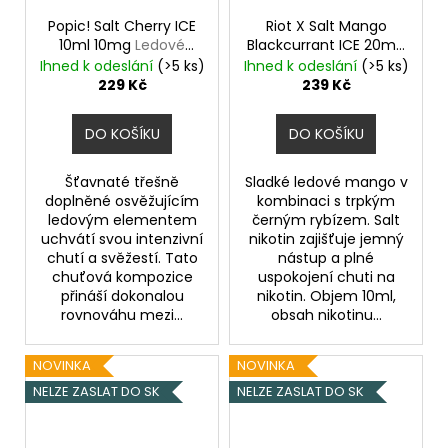
Popic! Salt Cherry ICE
Riot X Salt Mango
10ml 10mg
Ledové
Blackcurrant ICE 20mg
třešně
Ledové mango a
Ihned k odeslání
(>5 ks)
Ihned k odeslání
(>5 ks)
černý rybíz
229 Kč
239 Kč
DO KOŠÍKU
DO KOŠÍKU
Šťavnaté třešně
Sladké ledové mango v
doplněné osvěžujícím
kombinaci s trpkým
ledovým elementem
černým rybízem. Salt
uchvátí svou intenzivní
nikotin zajišťuje jemný
chutí a svěžestí. Tato
nástup a plné
chuťová kompozice
uspokojení chuti na
přináší dokonalou
nikotin. Objem 10ml,
rovnováhu mezi...
obsah nikotinu...
NOVINKA
NOVINKA
NELZE ZASLAT DO SK
NELZE ZASLAT DO SK