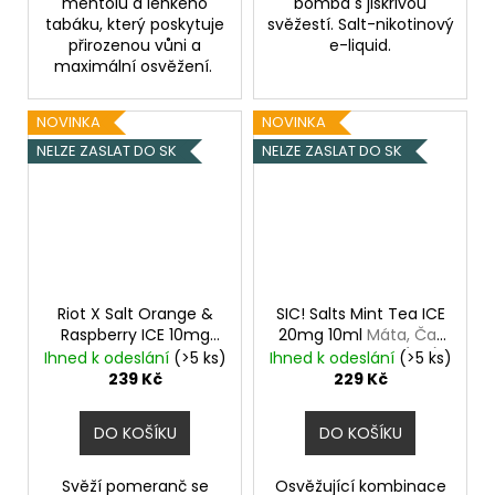
mentolu a lehkého
bomba s jiskřivou
tabáku, který poskytuje
svěžestí. Salt-nikotinový
přirozenou vůni a
e-liquid.
maximální osvěžení.
NOVINKA
NOVINKA
NELZE ZASLAT DO SK
NELZE ZASLAT DO SK
Riot X Salt Orange &
SIC! Salts Mint Tea ICE
Raspberry ICE 10mg
20mg 10ml
Máta, Čaj,
Ledový pomeranč a
Chladivá složka (ICE)
Ihned k odeslání
(>5 ks)
Ihned k odeslání
(>5 ks)
malina
239 Kč
229 Kč
DO KOŠÍKU
DO KOŠÍKU
Svěží pomeranč se
Osvěžující kombinace