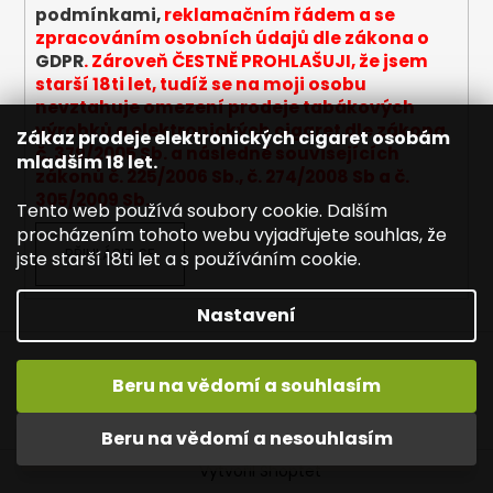
v
podmínkami,
reklamačním řádem a se
ý
zpracováním osobních údajů dle zákona o
p
GDPR
. Zároveň ČESTNĚ PROHLAŠUJI, že jsem
i
starší 18ti let, tudíž se na moji osobu
s
nevztahuje omezení prodeje tabákových
u
výrobků a elektronických cigaret dle zákona
Zákaz prodeje elektronických cigaret osobám
č. 379/2005 Sb. a následně souvisejících
mladším 18 let.
zákonů č. 225/2006 Sb., č. 274/2008 Sb a č.
305/2009 Sb.
Tento web používá soubory cookie. Dalším
procházením tohoto webu vyjadřujete souhlas, že
PŘIHLÁSIT SE
jste starší 18ti let a s používáním cookie.
Nastavení
Napište nám
Mapa serveru
Reklamace
Beru na vědomí a souhlasím
Dopravné / poštovné
Kontakty
Obchodní podmínky
Vítejte na JOYETECH. DORUČENÍ ZDARMA zásilkovnou nad
Beru na vědomí a nesouhlasím
600,- kč / 50 EURO!
Vytvořil Shoptet