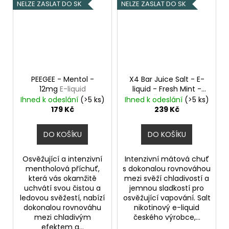
NELZE ZASLAT DO SK
NELZE ZASLAT DO SK
PEEGEE - Mentol -
X4 Bar Juice Salt - E-
12mg
E-liquid
liquid - Fresh Mint -
10mg
Čerstvá máta
Ihned k odeslání
(>5 ks)
Ihned k odeslání
(>5 ks)
179 Kč
239 Kč
DO KOŠÍKU
DO KOŠÍKU
Osvěžující a intenzivní
Intenzivní mátová chuť
mentholová příchuť,
s dokonalou rovnováhou
která vás okamžitě
mezi svěží chladivostí a
uchvátí svou čistou a
jemnou sladkostí pro
ledovou svěžestí, nabízí
osvěžující vapování. Salt
dokonalou rovnováhu
nikotinový e-liquid
mezi chladivým
českého výrobce,...
efektem a...