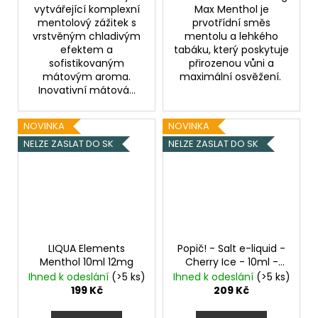
vytvářející komplexní
Max Menthol je
mentolový zážitek s
prvotřídní směs
vrstvěným chladivým
mentolu a lehkého
efektem a
tabáku, který poskytuje
sofistikovaným
přirozenou vůni a
mátovým aroma.
maximální osvěžení.
Inovativní mátová...
NOVINKA
NOVINKA
NELZE ZASLAT DO SK
NELZE ZASLAT DO SK
LIQUA Elements
Popič! - Salt e-liquid -
Menthol 10ml 12mg
Cherry Ice - 10ml -
20mg
Ledové třešně
Ihned k odeslání
(>5 ks)
Ihned k odeslání
(>5 ks)
199 Kč
209 Kč