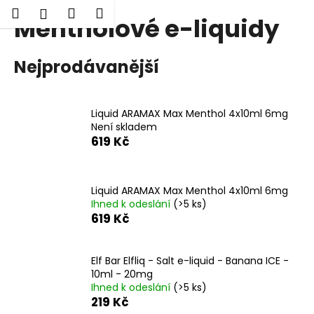
K
Hledat
Nákupní
Menu
Přihlášení
Mentholové e-liquidy
Přejít
o
Zpět
Zpět
na
košík
š
obsah
í
Nejprodávanější
C
k
o
p
Liquid ARAMAX Max Menthol 4x10ml 6mg
o
Není skladem
619 Kč
t
ř
e
Liquid ARAMAX Max Menthol 4x10ml 6mg
b
Ihned k odeslání
(>5 ks)
619 Kč
u
j
e
Elf Bar Elfliq - Salt e-liquid - Banana ICE -
t
10ml - 20mg
Ihned k odeslání
(>5 ks)
e
219 Kč
n