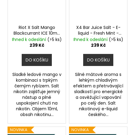
Riot X Salt Mango
X4 Bar Juice Salt - E-
Blackcurrant ICE 10mg
liquid - Fresh Mint -
Ledové mango a
20mg
Čerstvá máta
Ihned k odeslání
(>5 ks)
Ihned k odeslání
(>5 ks)
černý rybíz
239 Kč
239 Kč
DO KOŠÍKU
DO KOŠÍKU
Sladké ledové mango v
Silné mátové aroma s
kombinaci s trpkým
lehkým chladivým
černým rybízem. Salt
efektem a přetrvávající
nikotin zajišťuje jemný
sladkostí pro energické
nástup a plné
a osvěžující vapování
uspokojení chuti na
po celý den. Salt
nikotin. Objem 10ml,
nikotinový e-liquid
obsah nikotinu...
českého...
NOVINKA
NOVINKA