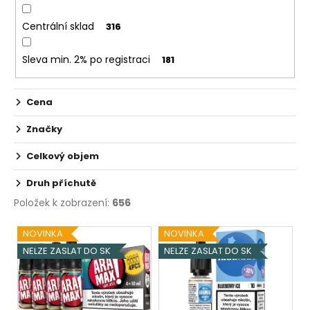
č
u
Centrální sklad
316
j
e
Sleva min. 2% po registraci
181
m
e
Cena
JOYETECH
Značky
ATOMIZER
EX
0,5
Celkový objem
OHM
Druh příchutě
49
Kč
Položek k zobrazení:
656
V
NOVINKA
NOVINKA
ý
NELZE ZASLAT DO SK
NELZE ZASLAT DO SK
p
i
s