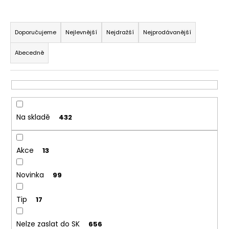
a
Ř
j
a
Doporučujeme
Nejlevnější
Nejdražší
Nejprodávanější
í
z
t
Abecedně
e
?
n
í
p
r
Na skladě
432
HLEDAT
o
d
Akce
u
13
D
k
o
Novinka
99
t
p
ů
o
Tip
17
r
u
Nelze zaslat do SK
656