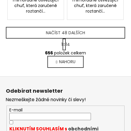
mimořádně osvěžující
mimořádně osvěžující
chuť, která zaručeně
chuť, která zaručeně
roztančí...
roztančí...
NAČÍST 48 DALŠÍCH
S
1
14
t
O
r
656
položek celkem
v
á
NAHORU
l
n
k
á
o
d
Z
v
a
á
á
c
Odebírat newsletter
n
p
í
í
Nezmeškejte žádné novinky či slevy!
p
a
r
t
E-mail
v
í
k
y
KLIKNUTÍM SOUHLASÍM s
obchodními