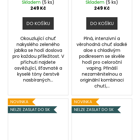
(Ledové zelené jablko)
(Chladivá aloe vera)
Skladem
(5 ks)
Skladem
(5 ks)
10ml 10mg
10ml 20mg
249 Kč
249 Kč
DO KOŠÍKU
DO KOŠÍKU
Okouzlující chuť
Plná, intenzivní a
nakyslého zeleného
věrohodná chuť sladké
jablka se hodí doslova
aloe s chladivým
pro každou příležitost. V
podkresem se skvěle
příchuti najdete
hodí pro celoroční
osvěžující, šťavnaté a
vaping. Přináší
kyselé tóny čerstvě
nezaměnitelnou a
nasbíraných...
originální kombinaci
chutí,...
NOVINKA
NOVINKA
NELZE ZASLAT DO SK
NELZE ZASLAT DO SK