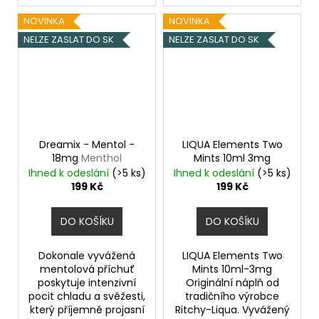
NOVINKA
NOVINKA
NELZE ZASLAT DO SK
NELZE ZASLAT DO SK
Dreamix - Mentol -
LIQUA Elements Two
18mg
Menthol
Mints 10ml 3mg
Ihned k odeslání
(>5 ks)
Ihned k odeslání
(>5 ks)
199 Kč
199 Kč
DO KOŠÍKU
DO KOŠÍKU
Dokonale vyvážená
LIQUA Elements Two
mentolová příchuť
Mints 10ml-3mg
poskytuje intenzivní
Originální náplň od
pocit chladu a svěžesti,
tradičního výrobce
který příjemně projasní
Ritchy-Liqua. Vyvážený