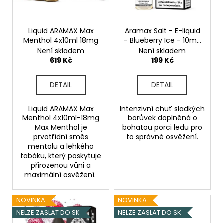
p
r
o
Liquid ARAMAX Max
Aramax Salt - E-liquid
Menthol 4x10ml 18mg
- Blueberry Ice - 10mg
d
Ledová borůvka
Není skladem
Není skladem
u
619 Kč
199 Kč
k
t
DETAIL
DETAIL
ů
Liquid ARAMAX Max
Intenzivní chuť sladkých
Menthol 4x10ml-18mg
borůvek doplněná o
Max Menthol je
bohatou porci ledu pro
prvotřídní směs
to správné osvěžení.
mentolu a lehkého
tabáku, který poskytuje
přirozenou vůni a
maximální osvěžení.
NOVINKA
NOVINKA
NELZE ZASLAT DO SK
NELZE ZASLAT DO SK