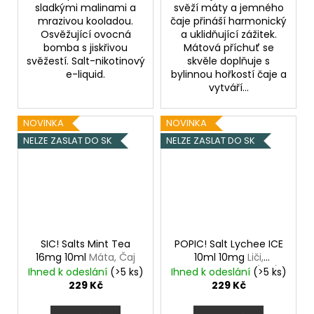
sladkými malinami a
svěží máty a jemného
mrazivou kooladou.
čaje přináší harmonický
Osvěžující ovocná
a uklidňující zážitek.
bomba s jiskřivou
Mátová příchuť se
svěžestí. Salt-nikotinový
skvěle doplňuje s
e-liquid.
bylinnou hořkostí čaje a
vytváří...
NOVINKA
NOVINKA
NELZE ZASLAT DO SK
NELZE ZASLAT DO SK
SIC! Salts Mint Tea
POPIC! Salt Lychee ICE
16mg 10ml
Máta, Čaj
10ml 10mg
Liči,
Chladivá složka (ICE)
Ihned k odeslání
(>5 ks)
Ihned k odeslání
(>5 ks)
229 Kč
229 Kč