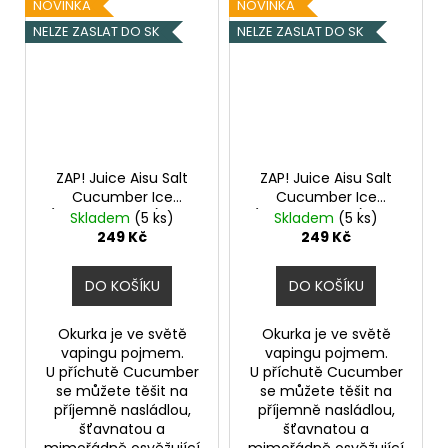
NOVINKA
NOVINKA
NELZE ZASLAT DO SK
NELZE ZASLAT DO SK
ZAP! Juice Aisu Salt
ZAP! Juice Aisu Salt
Cucumber Ice
Cucumber Ice
(Ledová okurka) 10ml
(Ledová okurka) 10ml
Skladem
(5 ks)
Skladem
(5 ks)
20mg
10mg
249 Kč
249 Kč
DO KOŠÍKU
DO KOŠÍKU
Okurka je ve světě
Okurka je ve světě
vapingu pojmem.
vapingu pojmem.
U příchutě Cucumber
U příchutě Cucumber
se můžete těšit na
se můžete těšit na
příjemně nasládlou,
příjemně nasládlou,
šťavnatou a
šťavnatou a