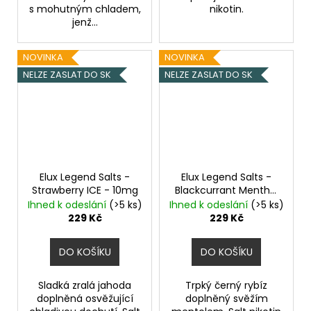
s mohutným chladem,
nikotin.
jenž...
NOVINKA
NOVINKA
NELZE ZASLAT DO SK
NELZE ZASLAT DO SK
Elux Legend Salts -
Elux Legend Salts -
Strawberry ICE - 10mg
Blackcurrant Menthol
- 10mg
Ihned k odeslání
(>5 ks)
Ihned k odeslání
(>5 ks)
229 Kč
229 Kč
DO KOŠÍKU
DO KOŠÍKU
Sladká zralá jahoda
Trpký černý rybíz
doplněná osvěžující
doplněný svěžím