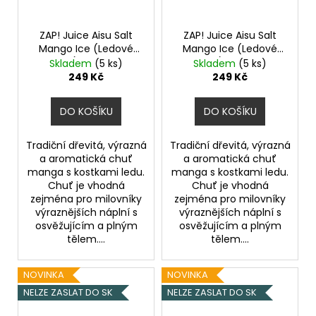
ZAP! Juice Aisu Salt
ZAP! Juice Aisu Salt
Mango Ice (Ledové
Mango Ice (Ledové
mango) 10ml 20mg
mango) 10ml 10mg
Skladem
(5 ks)
Skladem
(5 ks)
249 Kč
249 Kč
DO KOŠÍKU
DO KOŠÍKU
Tradiční dřevitá, výrazná
Tradiční dřevitá, výrazná
a aromatická chuť
a aromatická chuť
manga s kostkami ledu.
manga s kostkami ledu.
Chuť je vhodná
Chuť je vhodná
zejména pro milovníky
zejména pro milovníky
výraznějších náplní s
výraznějších náplní s
osvěžujícím a plným
osvěžujícím a plným
tělem....
tělem....
NOVINKA
NOVINKA
NELZE ZASLAT DO SK
NELZE ZASLAT DO SK