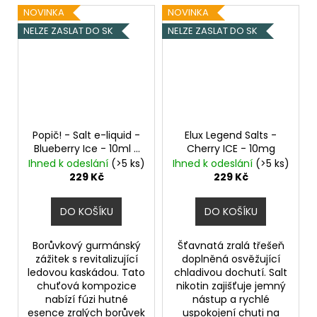
NOVINKA
NOVINKA
NELZE ZASLAT DO SK
NELZE ZASLAT DO SK
Popič! - Salt e-liquid -
Elux Legend Salts -
Blueberry Ice - 10ml -
Cherry ICE - 10mg
20mg
Ledová borůvka
Ihned k odeslání
(>5 ks)
Ihned k odeslání
(>5 ks)
229 Kč
229 Kč
DO KOŠÍKU
DO KOŠÍKU
Borůvkový gurmánský
Šťavnatá zralá třešeň
zážitek s revitalizující
doplněná osvěžující
ledovou kaskádou. Tato
chladivou dochutí. Salt
chuťová kompozice
nikotin zajišťuje jemný
nabízí fúzi hutné
nástup a rychlé
esence zralých borůvek
uspokojení chuti na