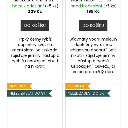
- 20mg
- 20mg
Ledový
Ihned k odeslání
(>5 ks)
Ihned k odeslání
(>5 ks)
meloun
229 Kč
199 Kč
DO KOŠÍKU
DO KOŠÍKU
Trpký černý rybíz
Šťavnatý vodní meloun
doplněný svěžím
doplněný výraznou
mentolem. Salt nikotin
chladivou dochutí. Salt
zajišťuje jemný nástup a
nikotin zajišťuje jemný
rychlé uspokojení chuti
nástup a rychlé
na nikotin.
uspokojení. Osvěžující
volba pro každý den.
NOVINKA
NOVINKA
NELZE ZASLAT DO SK
NELZE ZASLAT DO SK