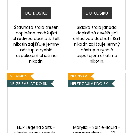
DO KOŠÍKU
DO KOŠÍKU
Šťavnatá zralá třešeň
Sladká zralá jahoda
doplněná osvěžující
doplněná osvěžující
chladivou dochutí. Salt
chladivou dochutí. Salt
nikotin zajišťuje jemný
nikotin zajišťuje jemný
nástup a rychlé
nástup a rychlé
uspokojení chuti na
uspokojení chuti na
nikotin.
nikotin.
NOVINKA
NOVINKA
NELZE ZASLAT DO SK
NELZE ZASLAT DO SK
Elux Legend Salts -
Maryliq - Salt e-liquid -
Blackcurrant Menthol
Watermelon ICE - 10ml