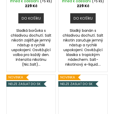
Chladivá složka (ICE)
Chladivá složka (ICE)
Ihned k odeslání
(>5 ks)
Ihned k odeslání
(>5 ks)
229 Kč
229 Kč
DO KOŠÍKU
DO KOŠÍKU
Sladká borůvka s
Sladký banán s
chladivou dochutí. Salt
chladivou dochutí. Salt
nikotin zajišťuje jemný
nikotin zaručuje jemný
nástup a rychlé
nástup a rychlé
uspokojení. Osvěžující
uspokojení. Osvěžující
volba pro každý den.
klasika s tropickým
Intenzita nikotinu
nádechem. Salt-
(Nic.Salt)...
nikotinový e-liquid....
NOVINKA
NOVINKA
NELZE ZASLAT DO SK
NELZE ZASLAT DO SK