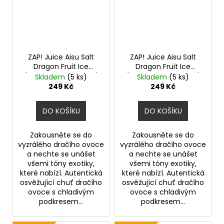
ZAP! Juice Aisu Salt
ZAP! Juice Aisu Salt
Dragon Fruit Ice
Dragon Fruit Ice
(Ledové dračí ovoce)
(Ledové dračí ovoce)
Skladem
(5 ks)
Skladem
(5 ks)
10ml 20mg
10ml 10mg
249 Kč
249 Kč
DO KOŠÍKU
DO KOŠÍKU
Zakousněte se do
Zakousněte se do
vyzrálého dračího ovoce
vyzrálého dračího ovoce
a nechte se unášet
a nechte se unášet
všemi tóny exotiky,
všemi tóny exotiky,
které nabízí. Autentická
které nabízí. Autentická
osvěžující chuť dračího
osvěžující chuť dračího
ovoce s chladivým
ovoce s chladivým
podkresem...
podkresem...