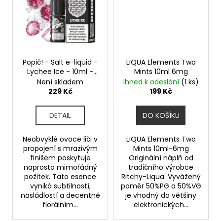
Popič! - Salt e-liquid -
LIQUA Elements Two
Lychee Ice - 10ml -
Mints 10ml 6mg
20mg
Chladivé Liči
Není skladem
Ihned k odeslání
(1 ks)
229 Kč
199 Kč
DETAIL
DO KOŠÍKU
Neobvyklé ovoce liči v
LIQUA Elements Two
propojení s mrazivým
Mints 10ml-6mg
finišem poskytuje
Originální náplň od
naprosto mimořádný
tradičního výrobce
požitek. Tato esence
Ritchy-Liqua. Vyvážený
vyniká subtilností,
poměr 50%PG a 50%VG
nasládlostí a decentně
je vhodný do většiny
florálním...
elektronických...