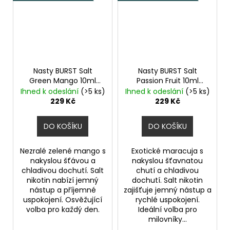
Nasty BURST Salt
Nasty BURST Salt
Green Mango 10ml
Passion Fruit 10ml
20mg
Zelené mango,
20mg
Marakuja,
Ihned k odeslání
(>5 ks)
Ihned k odeslání
(>5 ks)
Chladivá složka (ICE)
Chladivá složka (ICE)
229 Kč
229 Kč
DO KOŠÍKU
DO KOŠÍKU
Nezralé zelené mango s
Exotické maracuja s
nakyslou šťávou a
nakyslou šťavnatou
chladivou dochutí. Salt
chutí a chladivou
nikotin nabízí jemný
dochutí. Salt nikotin
nástup a příjemné
zajišťuje jemný nástup a
uspokojení. Osvěžující
rychlé uspokojení.
volba pro každý den.
Ideální volba pro
milovníky...