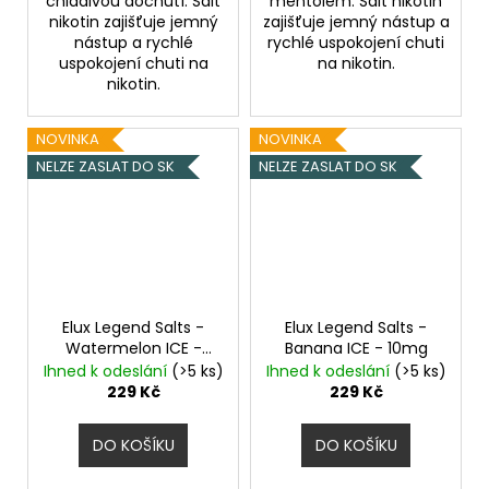
chladivou dochutí. Salt
mentolem. Salt nikotin
nikotin zajišťuje jemný
zajišťuje jemný nástup a
nástup a rychlé
rychlé uspokojení chuti
uspokojení chuti na
na nikotin.
nikotin.
NOVINKA
NOVINKA
NELZE ZASLAT DO SK
NELZE ZASLAT DO SK
Elux Legend Salts -
Elux Legend Salts -
Watermelon ICE -
Banana ICE - 10mg
10mg
Ihned k odeslání
(>5 ks)
Ihned k odeslání
(>5 ks)
229 Kč
229 Kč
DO KOŠÍKU
DO KOŠÍKU