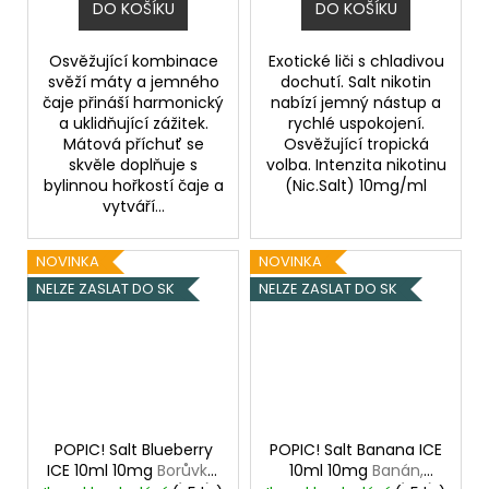
DO KOŠÍKU
DO KOŠÍKU
Osvěžující kombinace
Exotické liči s chladivou
svěží máty a jemného
dochutí. Salt nikotin
čaje přináší harmonický
nabízí jemný nástup a
a uklidňující zážitek.
rychlé uspokojení.
Mátová příchuť se
Osvěžující tropická
skvěle doplňuje s
volba. Intenzita nikotinu
bylinnou hořkostí čaje a
(Nic.Salt) 10mg/ml
vytváří...
NOVINKA
NOVINKA
NELZE ZASLAT DO SK
NELZE ZASLAT DO SK
POPIC! Salt Blueberry
POPIC! Salt Banana ICE
ICE 10ml 10mg
Borůvka,
10ml 10mg
Banán,