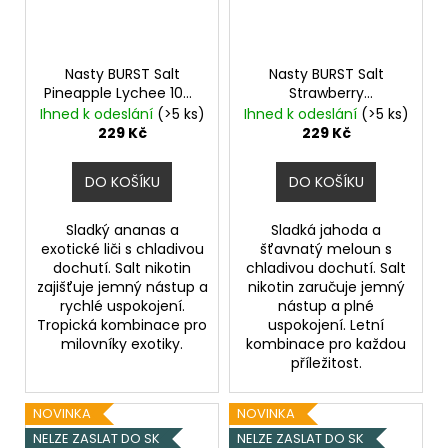
Nasty BURST Salt
Nasty BURST Salt
Pineapple Lychee 10ml
Strawberry
20mg
Ananas, Liči,
Watermelon 10ml
Ihned k odeslání
(>5 ks)
Ihned k odeslání
(>5 ks)
Chladivá složka (ICE)
20mg
Jahoda, Vodní
229 Kč
229 Kč
meloun, Chladivá
složka (ICE)
DO KOŠÍKU
DO KOŠÍKU
Sladký ananas a
Sladká jahoda a
exotické liči s chladivou
šťavnatý meloun s
dochutí. Salt nikotin
chladivou dochutí. Salt
zajišťuje jemný nástup a
nikotin zaručuje jemný
rychlé uspokojení.
nástup a plné
Tropická kombinace pro
uspokojení. Letní
milovníky exotiky.
kombinace pro každou
příležitost.
NOVINKA
NOVINKA
NELZE ZASLAT DO SK
NELZE ZASLAT DO SK