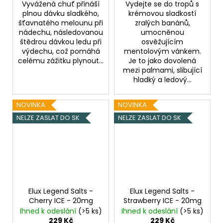
Vyvážená chuť přináší
Vydejte se do tropů s
plnou dávku sladkého,
krémovou sladkostí
šťavnatého melounu při
zralých banánů,
nádechu, následovanou
umocněnou
štědrou dávkou ledu při
osvěžujícím
výdechu, což pomáhá
mentolovým vánkem.
celému zážitku plynout...
Je to jako dovolená
mezi palmami, slibující
hladký a ledový...
NOVINKA
NOVINKA
NELZE ZASLAT DO SK
NELZE ZASLAT DO SK
Elux Legend Salts -
Elux Legend Salts -
Cherry ICE - 20mg
Strawberry ICE - 20mg
Ihned k odeslání
(>5 ks)
Ihned k odeslání
(>5 ks)
229 Kč
229 Kč