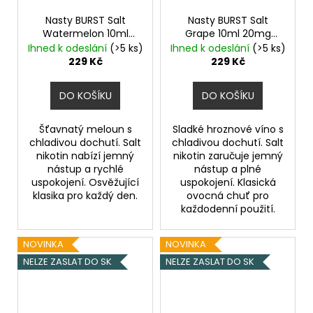
Nasty BURST Salt
Nasty BURST Salt
Watermelon 10ml
Grape 10ml 20mg
20mg
Vodní meloun,
Hroznové víno,
Ihned k odeslání
(>5 ks)
Ihned k odeslání
(>5 ks)
Chladivá složka (ICE)
Chladivá složka (ICE)
229 Kč
229 Kč
DO KOŠÍKU
DO KOŠÍKU
Šťavnatý meloun s
Sladké hroznové víno s
chladivou dochutí. Salt
chladivou dochutí. Salt
nikotin nabízí jemný
nikotin zaručuje jemný
nástup a rychlé
nástup a plné
uspokojení. Osvěžující
uspokojení. Klasická
klasika pro každý den.
ovocná chuť pro
každodenní použití.
NOVINKA
NOVINKA
NELZE ZASLAT DO SK
NELZE ZASLAT DO SK