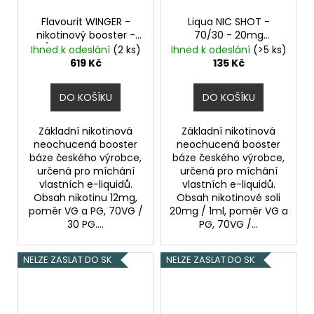
Flavourit WINGER -
Liqua NIC SHOT -
nikotinový booster -
70/30 - 20mg
70/30 - 5x10ml - 12mg
Nikotinový Booster
Ihned k odeslání
(2 ks)
Ihned k odeslání
(>5 ks)
619 Kč
135 Kč
DO KOŠÍKU
DO KOŠÍKU
Základní nikotinová
Základní nikotinová
neochucená booster
neochucená booster
báze českého výrobce,
báze českého výrobce,
určená pro míchání
určená pro míchání
vlastních e-liquidů.
vlastních e-liquidů.
Obsah nikotinu 12mg,
Obsah nikotinové soli
poměr VG a PG, 70VG /
20mg / 1ml, poměr VG a
30 PG....
PG, 70VG /...
NELZE ZASLAT DO SK
NELZE ZASLAT DO SK