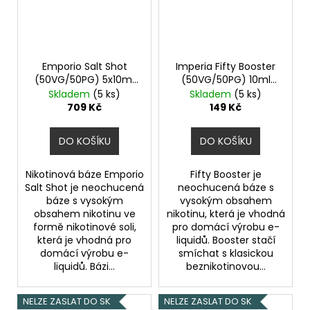
Emporio Salt Shot
Imperia Fifty Booster
(50VG/50PG) 5x10ml
(50VG/50PG) 10ml
20mg
20mg
Skladem
(5 ks)
Skladem
(5 ks)
709 Kč
149 Kč
DO KOŠÍKU
DO KOŠÍKU
Nikotinová báze Emporio
Fifty Booster je
Salt Shot je neochucená
neochucená báze s
báze s vysokým
vysokým obsahem
obsahem nikotinu ve
nikotinu, která je vhodná
formě nikotinové soli,
pro domácí výrobu e-
která je vhodná pro
liquidů. Booster stačí
domácí výrobu e-
smíchat s klasickou
liquidů. Bázi...
beznikotinovou...
NELZE ZASLAT DO SK
NELZE ZASLAT DO SK