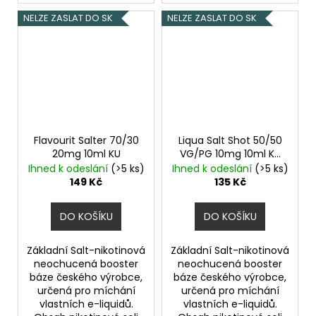
NELZE ZASLAT DO SK
NELZE ZASLAT DO SK
Flavourit Salter 70/30
Liqua Salt Shot 50/50
20mg 10ml KU
VG/PG 10mg 10ml KU
Salt nikotinový booster
Ihned k odeslání
(>5 ks)
Ihned k odeslání
(>5 ks)
149 Kč
135 Kč
DO KOŠÍKU
DO KOŠÍKU
Základní Salt-nikotinová
Základní Salt-nikotinová
neochucená booster
neochucená booster
báze českého výrobce,
báze českého výrobce,
určená pro míchání
určená pro míchání
vlastních e-liquidů.
vlastních e-liquidů.