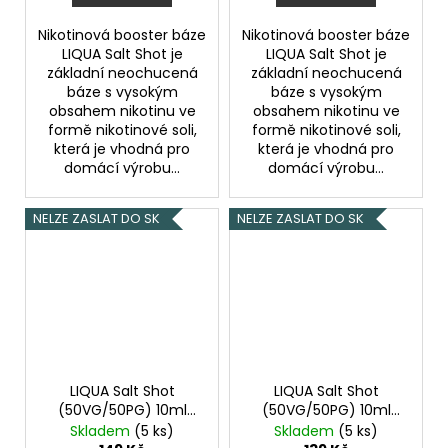
Nikotinová booster báze
Nikotinová booster báze
LIQUA Salt Shot je
LIQUA Salt Shot je
základní neochucená
základní neochucená
báze s vysokým
báze s vysokým
obsahem nikotinu ve
obsahem nikotinu ve
formě nikotinové soli,
formě nikotinové soli,
která je vhodná pro
která je vhodná pro
domácí výrobu...
domácí výrobu...
NELZE ZASLAT DO SK
NELZE ZASLAT DO SK
LIQUA Salt Shot
LIQUA Salt Shot
(50VG/50PG) 10ml
(50VG/50PG) 10ml
20mg
10mg
Skladem
(5 ks)
Skladem
(5 ks)