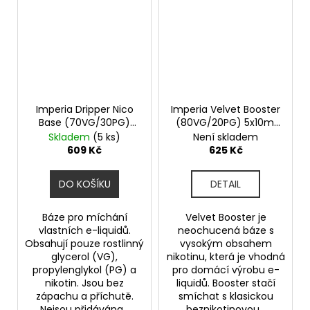
Imperia Dripper Nico
Imperia Velvet Booster
Base (70VG/30PG)
(80VG/20PG) 5x10ml
5x10ml 12mg
15mg
Skladem
(5 ks)
Není skladem
609 Kč
625 Kč
DO KOŠÍKU
DETAIL
Báze pro míchání
Velvet Booster je
vlastních e-liquidů.
neochucená báze s
Obsahují pouze rostlinný
vysokým obsahem
glycerol (VG),
nikotinu, která je vhodná
propylenglykol (PG) a
pro domácí výrobu e-
nikotin. Jsou bez
liquidů. Booster stačí
zápachu a příchutě.
smíchat s klasickou
Nejsou přidávána...
beznikotinovou...