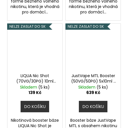
formě běžného volného
formě běžného volného
nikotinu, která je vhodná
nikotinu, která je vhodná
pro domácí...
pro domácí...
NELZE ZASLAT DO SK
NELZE ZASLAT DO SK
LIQUA Nic Shot
JustVape MTL Booster
(70VG/30PG) 10ml
(50VG/50PG) 5x10ml /
20mg
18mg 18mg
Skladem
(5 ks)
Skladem
(5 ks)
139 Kč
639 Kč
DO KOŠÍKU
DO KOŠÍKU
Nikotinová booster báze
Booster báze JustVape
LIQUA Nic Shot je
MTL s obsahem nikotinu