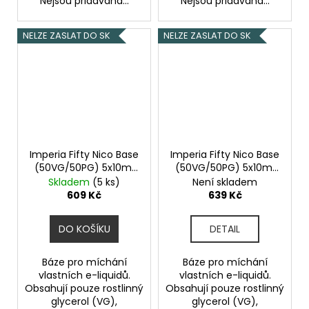
Nejsou přidávána...
Nejsou přidávána...
NELZE ZASLAT DO SK
NELZE ZASLAT DO SK
Imperia Fifty Nico Base
Imperia Fifty Nico Base
(50VG/50PG) 5x10ml
(50VG/50PG) 5x10ml
12mg
18mg
Skladem
(5 ks)
Není skladem
609 Kč
639 Kč
DO KOŠÍKU
DETAIL
Báze pro míchání
Báze pro míchání
vlastních e-liquidů.
vlastních e-liquidů.
Obsahují pouze rostlinný
Obsahují pouze rostlinný
glycerol (VG),
glycerol (VG),