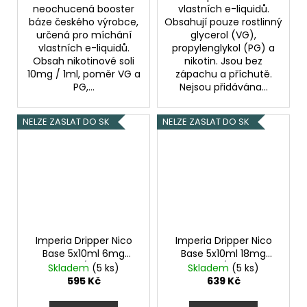
neochucená booster
vlastních e-liquidů.
báze českého výrobce,
Obsahují pouze rostlinný
určená pro míchání
glycerol (VG),
vlastních e-liquidů.
propylenglykol (PG) a
Obsah nikotinové soli
nikotin. Jsou bez
10mg / 1ml, poměr VG a
zápachu a příchutě.
PG,...
Nejsou přidávána...
NELZE ZASLAT DO SK
NELZE ZASLAT DO SK
Imperia Dripper Nico
Imperia Dripper Nico
Base 5x10ml 6mg
Base 5x10ml 18mg
70VG/30PG
70VG/30PG
Skladem
(5 ks)
Skladem
(5 ks)
595 Kč
639 Kč