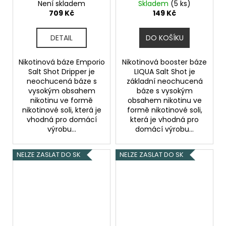
70VG/30PG
Není skladem
Skladem
(5 ks)
709 Kč
149 Kč
DETAIL
DO KOŠÍKU
Nikotinová báze Emporio
Nikotinová booster báze
Salt Shot Dripper je
LIQUA Salt Shot je
neochucená báze s
základní neochucená
vysokým obsahem
báze s vysokým
nikotinu ve formě
obsahem nikotinu ve
nikotinové soli, která je
formě nikotinové soli,
vhodná pro domácí
která je vhodná pro
výrobu...
domácí výrobu...
NELZE ZASLAT DO SK
NELZE ZASLAT DO SK