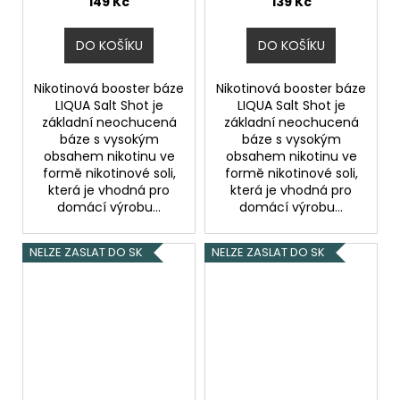
149 Kč
139 Kč
DO KOŠÍKU
DO KOŠÍKU
Nikotinová booster báze
Nikotinová booster báze
LIQUA Salt Shot je
LIQUA Salt Shot je
základní neochucená
základní neochucená
báze s vysokým
báze s vysokým
obsahem nikotinu ve
obsahem nikotinu ve
formě nikotinové soli,
formě nikotinové soli,
která je vhodná pro
která je vhodná pro
domácí výrobu...
domácí výrobu...
NELZE ZASLAT DO SK
NELZE ZASLAT DO SK