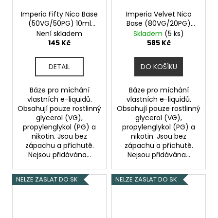
Imperia Fifty Nico Base
Imperia Velvet Nico
(50VG/50PG) 10ml
Base (80VG/20PG)
12mg
5x10ml 3mg
Není skladem
Skladem
(5 ks)
145 Kč
585 Kč
DETAIL
DO KOŠÍKU
Báze pro míchání
Báze pro míchání
vlastních e-liquidů.
vlastních e-liquidů.
Obsahují pouze rostlinný
Obsahují pouze rostlinný
glycerol (VG),
glycerol (VG),
propylenglykol (PG) a
propylenglykol (PG) a
nikotin. Jsou bez
nikotin. Jsou bez
zápachu a příchutě.
zápachu a příchutě.
Nejsou přidávána...
Nejsou přidávána...
NELZE ZASLAT DO SK
NELZE ZASLAT DO SK