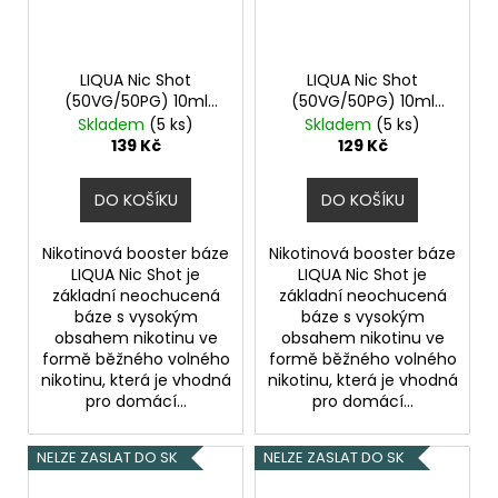
LIQUA Nic Shot
LIQUA Nic Shot
(50VG/50PG) 10ml
(50VG/50PG) 10ml
15mg
10mg
Skladem
(5 ks)
Skladem
(5 ks)
139 Kč
129 Kč
DO KOŠÍKU
DO KOŠÍKU
Nikotinová booster báze
Nikotinová booster báze
LIQUA Nic Shot je
LIQUA Nic Shot je
základní neochucená
základní neochucená
báze s vysokým
báze s vysokým
obsahem nikotinu ve
obsahem nikotinu ve
formě běžného volného
formě běžného volného
nikotinu, která je vhodná
nikotinu, která je vhodná
pro domácí...
pro domácí...
NELZE ZASLAT DO SK
NELZE ZASLAT DO SK