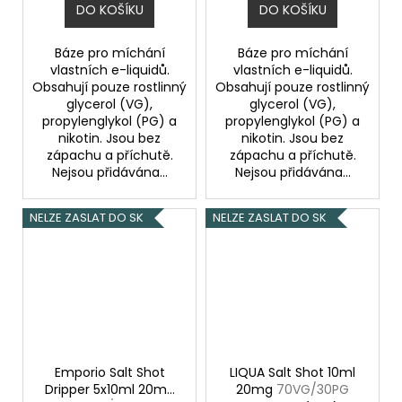
DO KOŠÍKU
DO KOŠÍKU
Báze pro míchání
Báze pro míchání
vlastních e-liquidů.
vlastních e-liquidů.
Obsahují pouze rostlinný
Obsahují pouze rostlinný
glycerol (VG),
glycerol (VG),
propylenglykol (PG) a
propylenglykol (PG) a
nikotin. Jsou bez
nikotin. Jsou bez
zápachu a příchutě.
zápachu a příchutě.
Nejsou přidávána...
Nejsou přidávána...
NELZE ZASLAT DO SK
NELZE ZASLAT DO SK
Emporio Salt Shot
LIQUA Salt Shot 10ml
Dripper 5x10ml 20mg
20mg
70VG/30PG