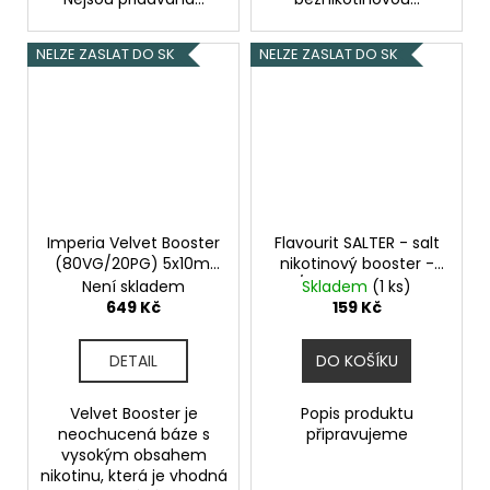
NELZE ZASLAT DO SK
NELZE ZASLAT DO SK
Imperia Velvet Booster
Flavourit SALTER - salt
(80VG/20PG) 5x10ml
nikotinový booster -
20mg
50/50 - 10ml - 20mg
Není skladem
Skladem
(1 ks)
649 Kč
159 Kč
DETAIL
DO KOŠÍKU
Velvet Booster je
Popis produktu
neochucená báze s
připravujeme
vysokým obsahem
nikotinu, která je vhodná