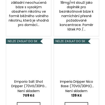
základní neochucená
18mg/ml slouží jako
báze s vysokým
doplněk pro
obsahem nikotinu ve
beznikotinové báze k
formě běžného volného
namíchání přesné
nikotinu, která je vhodná
požadované
pro domácí...
koncentrace. Poměr
látek PG /...
NELZE ZASLAT DO SK
NELZE ZASLAT DO SK
Emporio Salt Shot
Imperia Dripper Nico
Dripper (70VG/30PG)
Base (70VG/30PG)
5x10ml 10mg
10ml 6mg
Není skladem
Není skladem
709 Kč
139 Kč