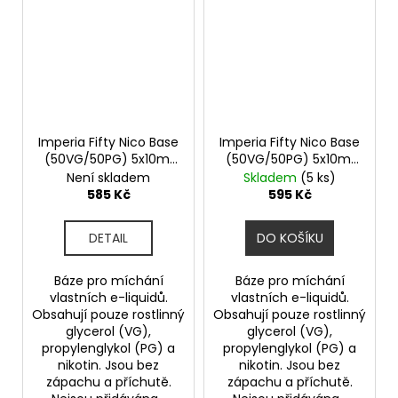
Imperia Fifty Nico Base
Imperia Fifty Nico Base
(50VG/50PG) 5x10ml
(50VG/50PG) 5x10ml
3mg
6mg
Není skladem
Skladem
(5 ks)
585 Kč
595 Kč
DETAIL
DO KOŠÍKU
Báze pro míchání
Báze pro míchání
vlastních e-liquidů.
vlastních e-liquidů.
Obsahují pouze rostlinný
Obsahují pouze rostlinný
glycerol (VG),
glycerol (VG),
propylenglykol (PG) a
propylenglykol (PG) a
nikotin. Jsou bez
nikotin. Jsou bez
zápachu a příchutě.
zápachu a příchutě.