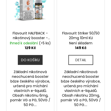
Flavourit HALFBACK -
Flavourit Striker 50/50
nikotinový booster -
20mg 10ml KU
50/50 - 10ml - 6mg
Ihned k odeslání
(>5 ks)
Není skladem
129 Kč
149 Kč
DO KOŠÍKU
DETAIL
Základní nikotinová
Základní nikotinová
neochucená booster
neochucená booster
báze českého výrobce,
báze českého výrobce,
určená pro míchání
určená pro míchání
vlastních e-liquidů.
vlastních e-liquidů.
Obsah nikotinu 6mg,
Obsah nikotinu 20mg,
poměr VG a PG, 50VG /
poměr VG a PG, 50VG /
50 PG....
50 PG....