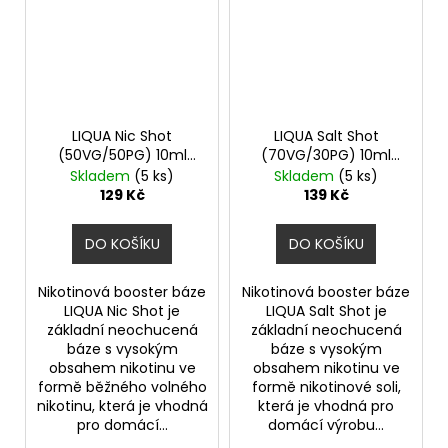
LIQUA Nic Shot
LIQUA Salt Shot
(50VG/50PG) 10ml
(70VG/30PG) 10ml
5mg
10mg
Skladem
(5 ks)
Skladem
(5 ks)
129 Kč
139 Kč
DO KOŠÍKU
DO KOŠÍKU
Nikotinová booster báze
Nikotinová booster báze
LIQUA Nic Shot je
LIQUA Salt Shot je
základní neochucená
základní neochucená
báze s vysokým
báze s vysokým
obsahem nikotinu ve
obsahem nikotinu ve
formě běžného volného
formě nikotinové soli,
nikotinu, která je vhodná
která je vhodná pro
pro domácí...
domácí výrobu...