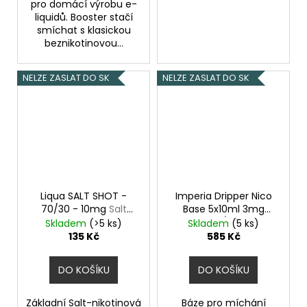
pro domácí výrobu e-
liquidů. Booster stačí
smíchat s klasickou
beznikotinovou...
NELZE ZASLAT DO SK
NELZE ZASLAT DO SK
Liqua SALT SHOT -
Imperia Dripper Nico
70/30 - 10mg
Salt
Base 5x10ml 3mg
nikotinový booster
70VG/30PG
Skladem
(>5 ks)
Skladem
(5 ks)
135 Kč
585 Kč
DO KOŠÍKU
DO KOŠÍKU
Základní Salt-nikotinová
Báze pro míchání