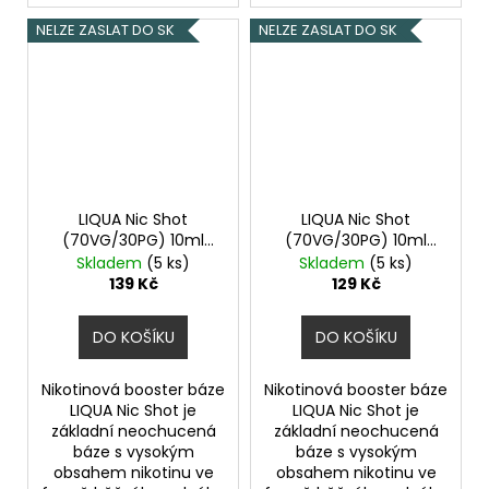
NELZE ZASLAT DO SK
NELZE ZASLAT DO SK
LIQUA Nic Shot
LIQUA Nic Shot
(70VG/30PG) 10ml
(70VG/30PG) 10ml
15mg
10mg
Skladem
(5 ks)
Skladem
(5 ks)
139 Kč
129 Kč
DO KOŠÍKU
DO KOŠÍKU
Nikotinová booster báze
Nikotinová booster báze
LIQUA Nic Shot je
LIQUA Nic Shot je
základní neochucená
základní neochucená
báze s vysokým
báze s vysokým
obsahem nikotinu ve
obsahem nikotinu ve