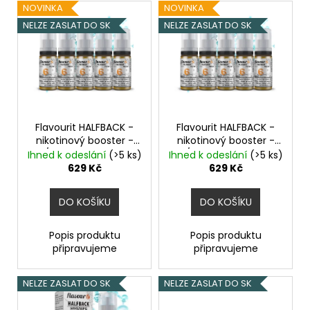
V
Původně:
NOVINKA
NOVINKA
225
ý
NELZE ZASLAT DO SK
NELZE ZASLAT DO SK
Kč
p
i
s
p
r
o
Flavourit HALFBACK -
Flavourit HALFBACK -
nikotinový booster -
nikotinový booster -
d
70/30 - 5x10ml - 6mg
70/30 - 5x10ml - 6mg
Ihned k odeslání
(>5 ks)
Ihned k odeslání
(>5 ks)
u
629 Kč
629 Kč
k
t
DO KOŠÍKU
DO KOŠÍKU
ů
Popis produktu
Popis produktu
připravujeme
připravujeme
NELZE ZASLAT DO SK
NELZE ZASLAT DO SK