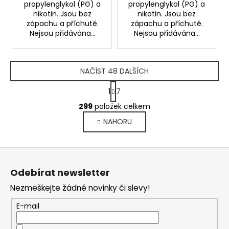
propylenglykol (PG) a
propylenglykol (PG) a
nikotin. Jsou bez
nikotin. Jsou bez
zápachu a příchutě.
zápachu a příchutě.
Nejsou přidávána...
Nejsou přidávána...
NAČÍST 48 DALŠÍCH
S
1
7
t
O
r
299
položek celkem
v
á
NAHORU
l
n
k
á
o
d
Z
v
a
á
á
c
Odebírat newsletter
n
p
í
í
Nezmeškejte žádné novinky či slevy!
p
a
r
t
E-mail
v
í
k