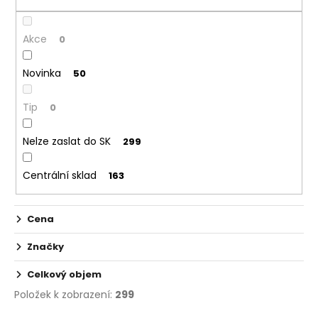
č
o
u
d
j
Akce
u
0
e
k
m
Novinka
50
t
e
ů
Tip
0
ELF
BAR
Nelze zaslat do SK
299
ELFA
POD
-
Centrální sklad
163
PŘEDNAPLNĚNÁ
CARTRIDGE
-
APPLE
Cena
PEACH
-
Značky
20MG
-
Celkový objem
2KS
Položek k zobrazení:
299
189
Kč