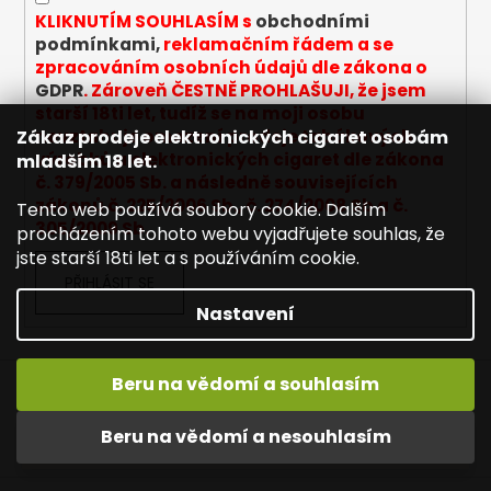
y
KLIKNUTÍM SOUHLASÍM s
obchodními
v
podmínkami,
reklamačním řádem a se
ý
zpracováním osobních údajů dle zákona o
p
GDPR
. Zároveň ČESTNĚ PROHLAŠUJI, že jsem
i
starší 18ti let, tudíž se na moji osobu
s
Zákaz prodeje elektronických cigaret osobám
nevztahuje omezení prodeje tabákových
u
výrobků a elektronických cigaret dle zákona
mladším 18 let.
č. 379/2005 Sb. a následně souvisejících
zákonů č. 225/2006 Sb., č. 274/2008 Sb a č.
Tento web používá soubory cookie. Dalším
305/2009 Sb.
procházením tohoto webu vyjadřujete souhlas, že
jste starší 18ti let a s používáním cookie.
PŘIHLÁSIT SE
Nastavení
Beru na vědomí a souhlasím
Napište nám
Mapa serveru
Reklamace
Dopravné / poštovné
Kontakty
Obchodní podmínky
Vítejte na JOYETECH. DORUČENÍ ZDARMA zásilkovnou nad
Beru na vědomí a nesouhlasím
600,- kč / 50 EURO!