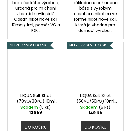
báze českého výrobce,
základní neochucená
určená pro míchání
báze s vysokým
vlastních e-liquidů.
obsahem nikotinu ve
Obsah nikotinové soli
formě nikotinové soli,
10mg / 1ml, poměr VG a
která je vhodná pro
PG,...
domácí výrobu...
NELZE ZASLAT DO SK
NELZE ZASLAT DO SK
LIQUA Salt Shot
LIQUA Salt Shot
(70VG/30PG) 10ml
(50VG/50PG) 10ml
5mg
15mg
Skladem
(5 ks)
Skladem
(5 ks)
139 Kč
149 Kč
DO KOŠÍKU
DO KOŠÍKU