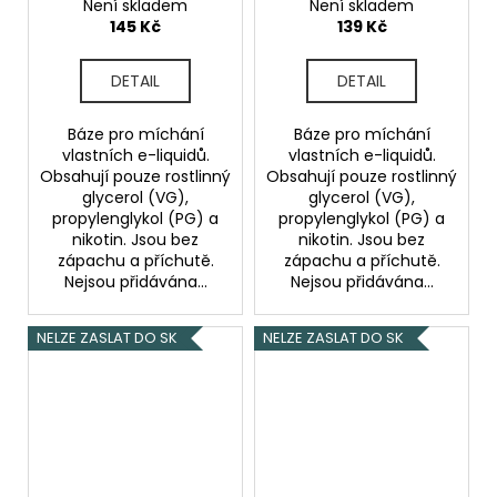
10ml 12mg
6mg
Není skladem
Není skladem
145 Kč
139 Kč
DETAIL
DETAIL
Báze pro míchání
Báze pro míchání
vlastních e-liquidů.
vlastních e-liquidů.
Obsahují pouze rostlinný
Obsahují pouze rostlinný
glycerol (VG),
glycerol (VG),
propylenglykol (PG) a
propylenglykol (PG) a
nikotin. Jsou bez
nikotin. Jsou bez
zápachu a příchutě.
zápachu a příchutě.
Nejsou přidávána...
Nejsou přidávána...
NELZE ZASLAT DO SK
NELZE ZASLAT DO SK