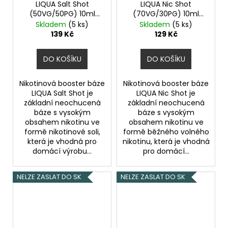
LIQUA Salt Shot
LIQUA Nic Shot
(50VG/50PG) 10ml
(70VG/30PG) 10ml
5mg
5mg
Skladem
(5 ks)
Skladem
(5 ks)
139 Kč
129 Kč
DO KOŠÍKU
DO KOŠÍKU
Nikotinová booster báze
Nikotinová booster báze
LIQUA Salt Shot je
LIQUA Nic Shot je
základní neochucená
základní neochucená
báze s vysokým
báze s vysokým
obsahem nikotinu ve
obsahem nikotinu ve
formě nikotinové soli,
formě běžného volného
která je vhodná pro
nikotinu, která je vhodná
domácí výrobu...
pro domácí...
NELZE ZASLAT DO SK
NELZE ZASLAT DO SK