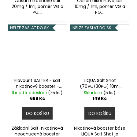
Obsah nikotinové soli
Obsah nikotinové soli
20mg / 1ml, poměr VG a
10mg / 1ml, poměr VG a
PG,...
PG,...
NELZE ZASLAT DO SK
NELZE ZASLAT DO SK
Flavourit SALTER - salt
LIQUA Salt Shot
nikotinový booster -
(70VG/30PG) 10ml
50/50 - 5x10ml - 10mg
15mg
Ihned k odeslání
(>5 ks)
Skladem
(5 ks)
689 Kč
149 Kč
DO KOŠÍKU
DO KOŠÍKU
Základní Salt-nikotinová
Nikotinová booster báze
neochucená booster
LIQUA Salt Shot je