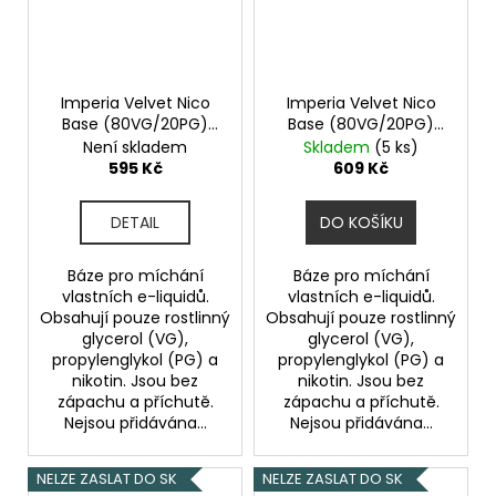
Imperia Velvet Nico
Imperia Velvet Nico
Base (80VG/20PG)
Base (80VG/20PG)
5x10ml 6mg
5x10ml 12mg
Není skladem
Skladem
(5 ks)
595 Kč
609 Kč
DETAIL
DO KOŠÍKU
Báze pro míchání
Báze pro míchání
vlastních e-liquidů.
vlastních e-liquidů.
Obsahují pouze rostlinný
Obsahují pouze rostlinný
glycerol (VG),
glycerol (VG),
propylenglykol (PG) a
propylenglykol (PG) a
nikotin. Jsou bez
nikotin. Jsou bez
zápachu a příchutě.
zápachu a příchutě.
Nejsou přidávána...
Nejsou přidávána...
NELZE ZASLAT DO SK
NELZE ZASLAT DO SK