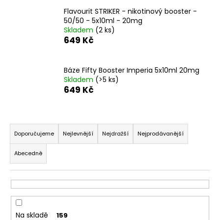
a
Flavourit STRIKER - nikotinový booster -
50/50 - 5x10ml - 20mg
j
Skladem
(2 ks)
í
649 Kč
t
?
Báze Fifty Booster Imperia 5x10ml 20mg
Skladem
(>5 ks)
649 Kč
HLEDAT
Ř
a
Doporučujeme
Nejlevnější
Nejdražší
Nejprodávanější
z
Abecedně
D
e
o
n
p
í
o
p
r
u
r
Na skladě
159