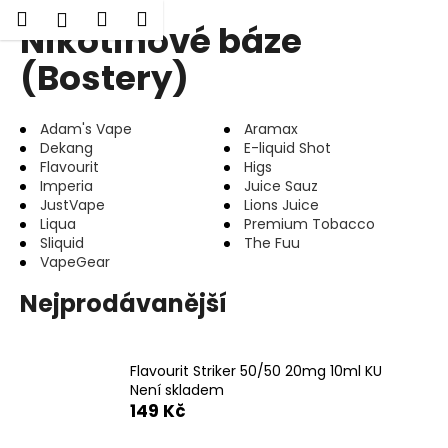
K
Hledat
Nákupní
Menu
Přihlášení
Nikotinové báze
Přejít
o
Zpět
Zpět
na
košík
š
(Bostery)
obsah
í
C
k
Adam's Vape
Aramax
o
Dekang
E-liquid Shot
p
Flavourit
Higs
o
Imperia
Juice Sauz
JustVape
Lions Juice
t
Liqua
Premium Tobacco
ř
Sliquid
The Fuu
e
VapeGear
b
Nejprodávanější
u
j
e
Flavourit Striker 50/50 20mg 10ml KU
t
Není skladem
149 Kč
e
n