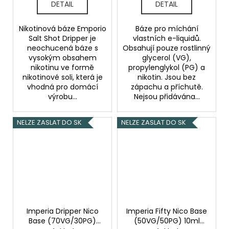
DETAIL
DETAIL
Nikotinová báze Emporio
Báze pro míchání
Salt Shot Dripper je
vlastních e-liquidů.
neochucená báze s
Obsahují pouze rostlinný
vysokým obsahem
glycerol (VG),
nikotinu ve formě
propylenglykol (PG) a
nikotinové soli, která je
nikotin. Jsou bez
vhodná pro domácí
zápachu a příchutě.
výrobu...
Nejsou přidávána...
NELZE ZASLAT DO SK
NELZE ZASLAT DO SK
Imperia Dripper Nico
Imperia Fifty Nico Base
Base (70VG/30PG)
(50VG/50PG) 10ml