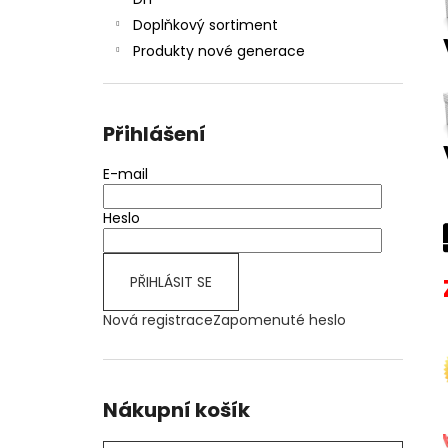
JOYETECH BF SS316 ATOMIZER 0,6OHM
l
Doplňkový sortiment
57 Kč
Produkty nové generace
Přihlášení
E-mail
Heslo
PŘIHLÁSIT SE
Nová registrace
Zapomenuté heslo
Nákupní košík