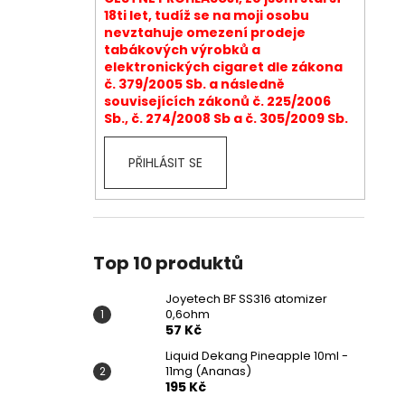
18ti let, tudíž se na moji osobu
nevztahuje omezení prodeje
tabákových výrobků a
elektronických cigaret dle zákona
č. 379/2005 Sb. a následně
souvisejících zákonů č. 225/2006
Sb., č. 274/2008 Sb a č. 305/2009 Sb.
PŘIHLÁSIT SE
Top 10 produktů
Joyetech BF SS316 atomizer
0,6ohm
57 Kč
Liquid Dekang Pineapple 10ml -
11mg (Ananas)
195 Kč