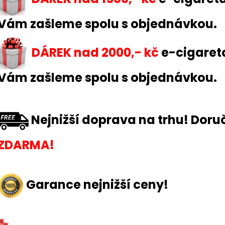
LIQUID DEKANG PINEAPPLE 10ML - 11MG
ELF BAR ELFA P
(ANANAS)
CARTRIDGE - W
2KS
Vám zašleme spolu s objednávkou.
195 Kč
189 Kč
Původně:
225 K
DÁREK
nad 2000,- kč
e-cigaret
Vám zašleme spolu s objednávkou.
Nejnižší doprava na trhu! Doruč
ZDARMA!
Garance nejnižší ceny!