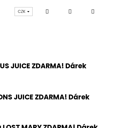
Hledat
Přihlášení
Nákupní
ám
Sledování zásilek
Obchodní podmínky
CZK
košík
US JUICE ZDARMA! Dárek
ONS JUICE ZDARMA! Dárek
Následující
a LOST MARY ZDARMA! Dárek