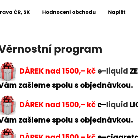
rava ČR, SK
Hodnocení obchodu
Napište n
Co potřebujete najít?
Věrnostní program
HLEDAT
DÁREK
nad 1500,- kč
e-liquid
ZE
Vám zašleme spolu s objednávkou.
Doporučujeme
DÁREK
nad 1500,- kč
e-
liquid
LI
Vám zašleme spolu s objednávkou.
DÁREK
nad 1500,- kč
e-cigaret