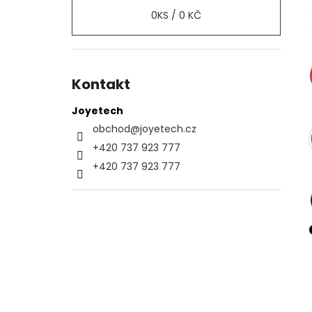
0
KS /
0 KČ
Kontakt
Joyetech
obchod
@
joyetech.cz
+420 737 923 777
+420 737 923 777