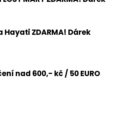
OD - PŘEDNAPLNĚNÁ
ATERMELON - 20MG -
č
a Hayati ZDARMA! Dárek
ení nad 600,- kč / 50 EURO