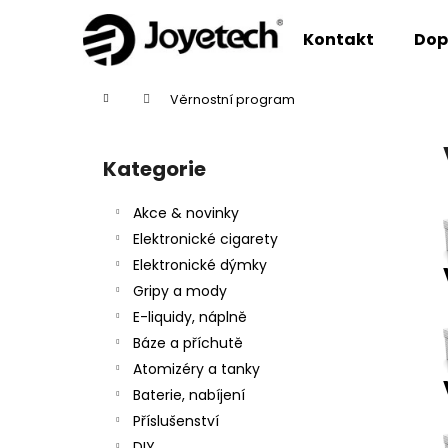
K
Přejít
na
o
Kontakt
Dop
obsah
Zpět
Zpět
š
do
do
í
Domů
Věrnostní program
k
obchodu
obchodu
P
o
Kategorie
Přeskočit
s
kategorie
t
Akce & novinky
r
Elektronické cigarety
a
Elektronické dýmky
n
Gripy a mody
n
E-liquidy, náplně
í
Báze a příchutě
p
Atomizéry a tanky
a
Baterie, nabíjení
n
Příslušenství
e
DIY