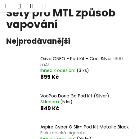
K
Hledat
Nákupní
Menu
Přihlášení
Sety pro MTL způsob
Přejít
o
Zpět
Zpět
na
košík
š
vapování
obsah
í
C
k
Nejprodávanější
o
p
o
Oxva ONEO - Pod Kit - Cool Silver
1600
t
mAh
Ihned k odeslání
(3 ks)
ř
699 Kč
e
b
VooPoo Doric Go Pod Kit (Silver)
u
Skladem
(5 ks)
j
849 Kč
e
t
Aspire Cyber G Slim Pod Kit Metallic Black
e
Elektronická cigareta
n
Ihned k odeslání
(>5 ks)