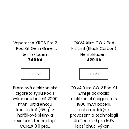
Vaporesso XROS Pro 2
OXVA Xlim GO 2 Pod
Pod Kit Gem Green
Kit 2ml (Black Carbon)
2000mAh
Není skladem
Není skladem
749 Kč
429 Kč
DETAIL
DETAIL
Prémiová elektronická
OXVA Xlim GO 2 Pod Kit
cigareta typu Pod s
2ml je pokročilá
výkonnou baterií 2000
elektronická cigareta s
mAh, ultralehkou
1500 mAh baterií,
konstrukcí (65 g) z
automatickým
hořčíkové slitiny a
provozem a technologií
revolucní technologií
UniTech 2.0 pro 50%
COREX 3.0 pro...
lepší chuť. Výkon...