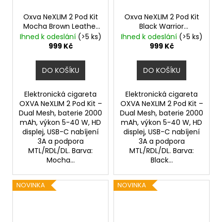
Oxva NeXLIM 2 Pod Kit
Oxva NeXLIM 2 Pod Kit
Mocha Brown Leather
Black Warrior
2000mAh
2000mAh
Ihned k odeslání
(>5 ks)
Ihned k odeslání
(>5 ks)
999 Kč
999 Kč
DO KOŠÍKU
DO KOŠÍKU
Elektronická cigareta
Elektronická cigareta
OXVA NeXLIM 2 Pod Kit –
OXVA NeXLIM 2 Pod Kit –
Dual Mesh, baterie 2000
Dual Mesh, baterie 2000
mAh, výkon 5-40 W, HD
mAh, výkon 5-40 W, HD
displej, USB-C nabíjení
displej, USB-C nabíjení
3A a podpora
3A a podpora
MTL/RDL/DL. Barva:
MTL/RDL/DL. Barva:
Mocha...
Black...
NOVINKA
NOVINKA