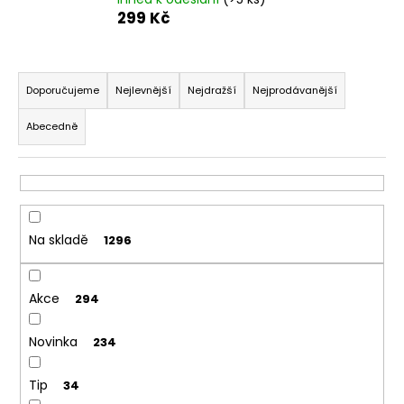
299 Kč
a
j
í
Ř
t
a
Doporučujeme
Nejlevnější
Nejdražší
Nejprodávanější
?
z
Abecedně
e
n
í
p
HLEDAT
r
Na skladě
1296
o
d
D
Akce
u
294
o
k
p
Novinka
234
o
t
r
ů
u
Tip
34