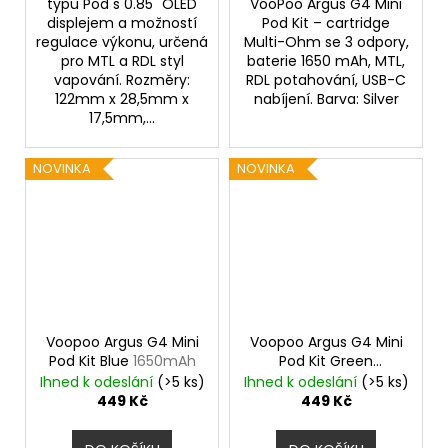
typu Pod s 0.85" OLED
VooPoo Argus G4 Mini
displejem a možností
Pod Kit – cartridge
regulace výkonu, určená
Multi-Ohm se 3 odpory,
pro MTL a RDL styl
baterie 1650 mAh, MTL,
vapování. Rozměry:
RDL potahování, USB-C
122mm x 28,5mm x
nabíjení. Barva: Silver
17,5mm,...
NOVINKA
NOVINKA
Voopoo Argus G4 Mini
Voopoo Argus G4 Mini
Pod Kit Blue
1650mAh
Pod Kit Green
1650mAh
Ihned k odeslání
(>5 ks)
Ihned k odeslání
(>5 ks)
449 Kč
449 Kč