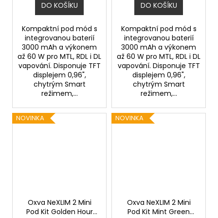
DO KOŠÍKU
DO KOŠÍKU
Kompaktní pod mód s
Kompaktní pod mód s
integrovanou baterií
integrovanou baterií
3000 mAh a výkonem
3000 mAh a výkonem
až 60 W pro MTL, RDL i DL
až 60 W pro MTL, RDL i DL
vapování. Disponuje TFT
vapování. Disponuje TFT
displejem 0,96",
displejem 0,96",
chytrým Smart
chytrým Smart
režimem,...
režimem,...
NOVINKA
NOVINKA
Oxva NeXLIM 2 Mini
Oxva NeXLIM 2 Mini
Pod Kit Golden Hour
Pod Kit Mint Green