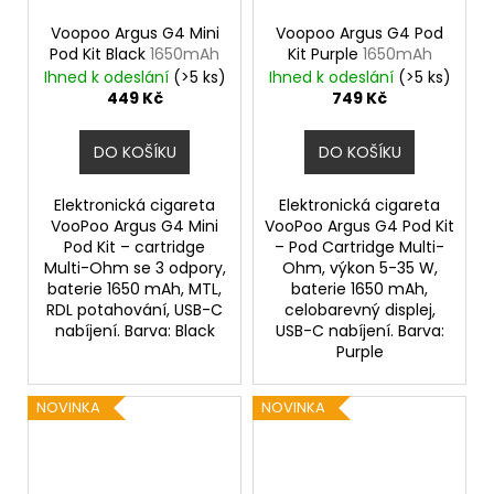
Voopoo Argus G4 Mini
Voopoo Argus G4 Pod
Pod Kit Black
1650mAh
Kit Purple
1650mAh
Ihned k odeslání
(>5 ks)
Ihned k odeslání
(>5 ks)
449 Kč
749 Kč
DO KOŠÍKU
DO KOŠÍKU
Elektronická cigareta
Elektronická cigareta
VooPoo Argus G4 Mini
VooPoo Argus G4 Pod Kit
Pod Kit – cartridge
– Pod Cartridge Multi-
Multi-Ohm se 3 odpory,
Ohm, výkon 5-35 W,
baterie 1650 mAh, MTL,
baterie 1650 mAh,
RDL potahování, USB-C
celobarevný displej,
nabíjení. Barva: Black
USB-C nabíjení. Barva:
Purple
NOVINKA
NOVINKA