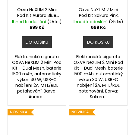
Oxva NeXLIM 2 Mini
Oxva NeXLIM 2 Mini
Pod Kit Aurora Blue
Pod Kit Sakura Pink
1500mAh
1500mAh
Ihned k odeslání
(>5 ks)
Ihned k odeslání
(>5 ks)
599 Kč
599 Kč
DO KOŠÍKU
DO KOŠÍKU
Elektronická cigareta
Elektronická cigareta
OXVA NeXLIM 2 Mini Pod
OXVA NeXLIM 2 Mini Pod
Kit – Dual Mesh, baterie
Kit – Dual Mesh, baterie
1500 mAh, automatický
1500 mAh, automatický
výkon 30 W, USB-C
výkon 30 W, USB-C
nabíjení 2A, MTL/RDL
nabíjení 2A, MTL/RDL
potahování. Barva:
potahování. Barva:
Aurora...
Sakura...
NOVINKA
NOVINKA