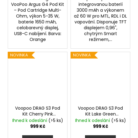
VooPoo Argus G4 Pod Kit
integrovanou baterií
– Pod Cartridge Multi-
3000 mAh a výkonem
Ohm, výkon 5-35 W,
až 60 W pro MTL, RDL i DL
baterie 1650 mAh,
vapování. Disponuje TFT
celobarevný displej,
displejem 0,96",
USB-C nabíjení. Barva:
chytrým Smart
Orange
režimem,...
NOVINKA
NOVINKA
Voopoo DRAG S3 Pod
Voopoo DRAG S3 Pod
Kit Cherry Pink
Kit Lake Green
3000mAh
3000mAh
Ihned k odeslání
(>5 ks)
Ihned k odeslání
(>5 ks)
999 Kč
999 Kč