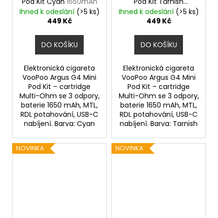
Pod Kit Cyan
1650mAh
Pod Kit Tarnish
1650mAh
Ihned k odeslání
(>5 ks)
Ihned k odeslání
(>5 ks)
449 Kč
449 Kč
DO KOŠÍKU
DO KOŠÍKU
Elektronická cigareta
Elektronická cigareta
VooPoo Argus G4 Mini
VooPoo Argus G4 Mini
Pod Kit – cartridge
Pod Kit – cartridge
Multi-Ohm se 3 odpory,
Multi-Ohm se 3 odpory,
baterie 1650 mAh, MTL,
baterie 1650 mAh, MTL,
RDL potahování, USB-C
RDL potahování, USB-C
nabíjení. Barva: Cyan
nabíjení. Barva: Tarnish
NOVINKA
NOVINKA