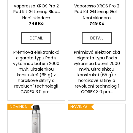
o
Vaporesso XROS Pro 2
Vaporesso XROS Pro 2
Pod Kit Glittering Black
Pod Kit Glittering Gold
d
2000mAh
2000mAh
Není skladem
Není skladem
u
749 Kč
749 Kč
k
t
DETAIL
DETAIL
ů
Prémiová elektronická
Prémiová elektronická
cigareta typu Pod s
cigareta typu Pod s
výkonnou baterií 2000
výkonnou baterií 2000
mAh, ultralehkou
mAh, ultralehkou
konstrukcí (65 g) z
konstrukcí (65 g) z
hořčíkové slitiny a
hořčíkové slitiny a
revolucní technologií
revolucní technologií
COREX 3.0 pro...
COREX 3.0 pro...
NOVINKA
NOVINKA