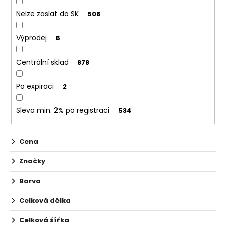
č
u
Nelze zaslat do SK
508
j
e
Výprodej
6
m
e
Centrální sklad
878
JOYETECH
Po expiraci
2
ATOMIZER
EX
Sleva min. 2% po registraci
534
0,5
OHM
49
Cena
Kč
Značky
Barva
Celková délka
Celková šířka