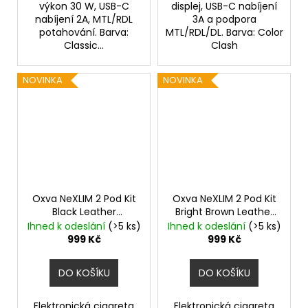
výkon 30 W, USB-C
displej, USB-C nabíjení
nabíjení 2A, MTL/RDL
3A a podpora
potahování. Barva:
MTL/RDL/DL. Barva: Color
Classic...
Clash
NOVINKA
NOVINKA
Oxva NeXLIM 2 Pod Kit
Oxva NeXLIM 2 Pod Kit
Black Leather
Bright Brown Leather
2000mAh
2000mAh
Ihned k odeslání
(>5 ks)
Ihned k odeslání
(>5 ks)
999 Kč
999 Kč
DO KOŠÍKU
DO KOŠÍKU
Elektronická cigareta
Elektronická cigareta