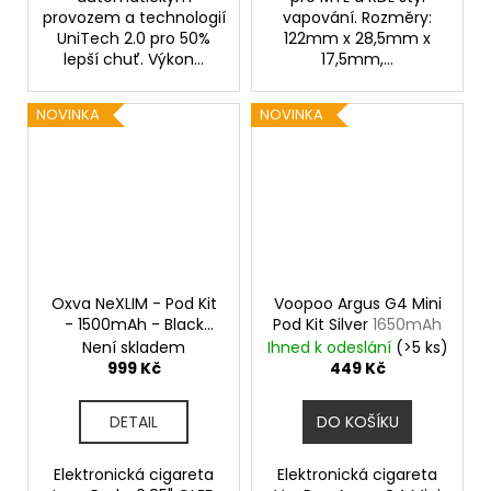
provozem a technologií
vapování. Rozměry:
UniTech 2.0 pro 50%
122mm x 28,5mm x
lepší chuť. Výkon...
17,5mm,...
NOVINKA
NOVINKA
Oxva NeXLIM - Pod Kit
Voopoo Argus G4 Mini
- 1500mAh - Black
Pod Kit Silver
1650mAh
Gold
Není skladem
Ihned k odeslání
(>5 ks)
999 Kč
449 Kč
DETAIL
DO KOŠÍKU
Elektronická cigareta
Elektronická cigareta