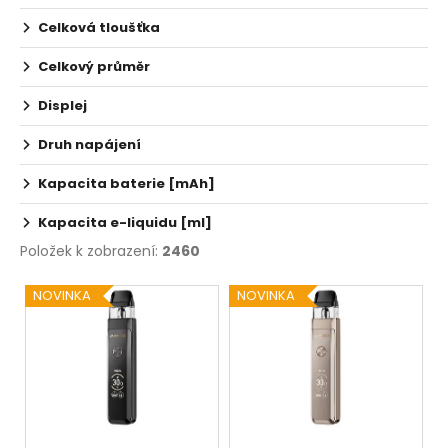
Celková tloušťka
Celkový průměr
Displej
Druh napájení
Kapacita baterie [mAh]
Kapacita e-liquidu [ml]
Položek k zobrazení:
2460
V
NOVINKA
NOVINKA
ý
p
i
s
p
r