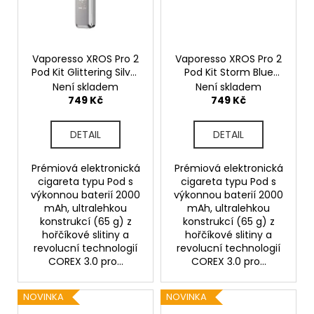
Vaporesso XROS Pro 2
Vaporesso XROS Pro 2
Pod Kit Glittering Silver
Pod Kit Storm Blue
2000mAh
2000mAh
Není skladem
Není skladem
749 Kč
749 Kč
DETAIL
DETAIL
Prémiová elektronická
Prémiová elektronická
cigareta typu Pod s
cigareta typu Pod s
výkonnou baterií 2000
výkonnou baterií 2000
mAh, ultralehkou
mAh, ultralehkou
konstrukcí (65 g) z
konstrukcí (65 g) z
hořčíkové slitiny a
hořčíkové slitiny a
revolucní technologií
revolucní technologií
COREX 3.0 pro...
COREX 3.0 pro...
NOVINKA
NOVINKA