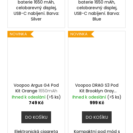
baterie 1650 mAh,
baterie 1650 mAh,
celobarevný displej,
celobarevný displej,
USB-C nabíjení. Barva:
USB-C nabíjení. Barva:
Silver
Blue
NOVINKA
NOVINKA
Voopoo Argus G4 Pod
Voopoo DRAG S3 Pod
Kit Orange
1650mAh
Kit Brooklyn Gray
3000mAh
Ihned k odeslání
(>5 ks)
Ihned k odeslání
(>5 ks)
749 Kč
999 Kč
DO KOŠÍKU
DO KOŠÍKU
Elektronická cigareta
Kompaktní pod mód s