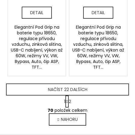
DETAIL
DETAIL
Elegantní Pod Grip na
Elegantní Pod Grip na
baterie typu 18650,
baterie typu 18650,
regulace přívodu
regulace přívodu
vzduchu, zinková slitina,
vzduchu, zinková slitina,
USB-C nabíjení, výkon až
USB-C nabíjení, výkon až
60W, režimy VV, VW,
60W, režimy VV, VW,
Bypass, Auto, čip ASP,
Bypass, Auto, čip ASP,
TFT...
TFT...
NAČÍST 22 DALŠÍCH
S
1
2
t
O
r
70
položek celkem
v
á
NAHORU
l
n
k
á
o
d