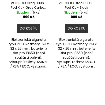
VOOPOO Drag H80S -
VOOPOO Drag H80S -
Pod Kit - Gray Carbon
Pod Kit - Black
Fiber
Skladem
(5 ks)
Skladem
(5 ks)
999 Kč
999 Kč
DO KOŠÍKU
DO KOŠÍKU
Elektronická cigareta
Elektronická cigareta
typu POD. Rozměry: 123 x
typu POD. Rozměry: 123 x
32 x 26 mm, baterie: 1x
32 x 26 mm, baterie: 1x
slot pro 18650 (není
slot pro 18650 (není
součástí balení),
součástí balení),
výstupní režimy: SMART
výstupní režimy: SMART
/ RBA / ECO, výstupní...
/ RBA / ECO, výstupní...