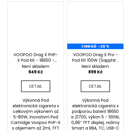
1 199 KČ
–25 %
VOOPOO Drag X PnP-
VOOPOO Drag X Pro -
X Pod Kit - 18650 -
Pod Kit 100W (Sapphire
80W (Victory
Blue)
Není skladem
Není skladem
Rainbow)
949 Kč
899 Kč
DETAIL
DETAIL
Výkonná Pod
Výkonná Pod
elektronická cigareta s
elektronická cigareta s
celkovým výkonem až
podporou baterií 18650
5-80W, inovativní Pod
a 21700, výkon 5 - 100W,
Cartridge Voopoo PnP-X
0,96“ TFT displej, režimy
s objemem až 2ml, TFT
Smart a RBA, TC, USB-C