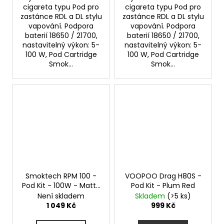
cigareta typu Pod pro
cigareta typu Pod pro
zastánce RDL a DL stylu
zastánce RDL a DL stylu
vapování. Podpora
vapování. Podpora
baterií 18650 / 21700,
baterií 18650 / 21700,
nastavitelný výkon: 5-
nastavitelný výkon: 5-
100 W, Pod Cartridge
100 W, Pod Cartridge
Smok...
Smok...
Smoktech RPM 100 -
VOOPOO Drag H80S -
Pod Kit - 100W - Matte
Pod Kit - Plum Red
Blue
Není skladem
Skladem
(>5 ks)
1 049 Kč
999 Kč