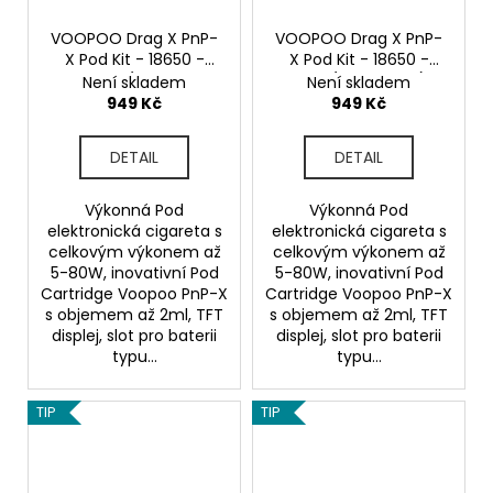
VOOPOO Drag X PnP-
VOOPOO Drag X PnP-
X Pod Kit - 18650 -
X Pod Kit - 18650 -
80W (Knight
80W (Knight Red)
Není skladem
Není skladem
Chestnut)
949 Kč
949 Kč
DETAIL
DETAIL
Výkonná Pod
Výkonná Pod
elektronická cigareta s
elektronická cigareta s
celkovým výkonem až
celkovým výkonem až
5-80W, inovativní Pod
5-80W, inovativní Pod
Cartridge Voopoo PnP-X
Cartridge Voopoo PnP-X
s objemem až 2ml, TFT
s objemem až 2ml, TFT
displej, slot pro baterii
displej, slot pro baterii
typu...
typu...
TIP
TIP