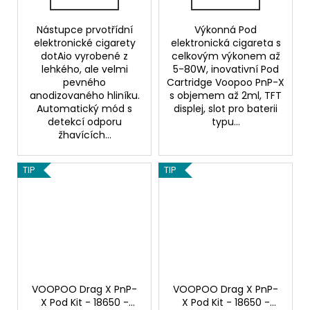
Nástupce prvotřídní
Výkonná Pod
elektronické cigarety
elektronická cigareta s
dotAio vyrobené z
celkovým výkonem až
lehkého, ale velmi
5-80W, inovativní Pod
pevného
Cartridge Voopoo PnP-X
anodizovaného hliníku.
s objemem až 2ml, TFT
Automatický mód s
displej, slot pro baterii
detekcí odporu
typu...
žhavících...
TIP
TIP
VOOPOO Drag X PnP-
VOOPOO Drag X PnP-
X Pod Kit - 18650 -
X Pod Kit - 18650 -