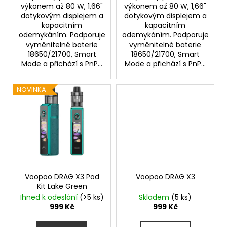
výkonem až 80 W, 1,66"
výkonem až 80 W, 1,66"
dotykovým displejem a
dotykovým displejem a
kapacitním
kapacitním
odemykáním. Podporuje
odemykáním. Podporuje
vyměnitelné baterie
vyměnitelné baterie
18650/21700, Smart
18650/21700, Smart
Mode a přichází s PnP...
Mode a přichází s PnP...
NOVINKA
Voopoo DRAG X3 Pod
Voopoo DRAG X3
Kit Lake Green
Ihned k odeslání
(>5 ks)
Skladem
(5 ks)
999 Kč
999 Kč