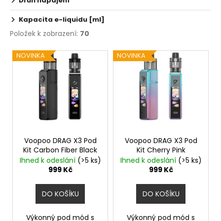
Druh napájení
Kapacita e-liquidu [ml]
Položek k zobrazení:
70
V
NOVINKA
NOVINKA
ý
p
i
s
p
r
o
Voopoo DRAG X3 Pod
Voopoo DRAG X3 Pod
Kit Carbon Fiber Black
Kit Cherry Pink
d
Ihned k odeslání
(>5 ks)
Ihned k odeslání
(>5 ks)
u
999 Kč
999 Kč
k
t
DO KOŠÍKU
DO KOŠÍKU
ů
Výkonný pod mód s
Výkonný pod mód s