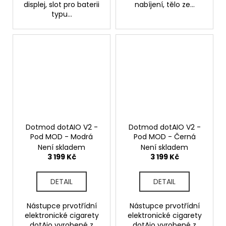
displej, slot pro baterii
nabíjení, tělo ze...
typu...
Dotmod dotAIO V2 -
Dotmod dotAIO V2 -
Pod MOD - Modrá
Pod MOD - Černá
Není skladem
Není skladem
3 199 Kč
3 199 Kč
DETAIL
DETAIL
Nástupce prvotřídní
Nástupce prvotřídní
elektronické cigarety
elektronické cigarety
dotAio vyrobené z
dotAio vyrobené z