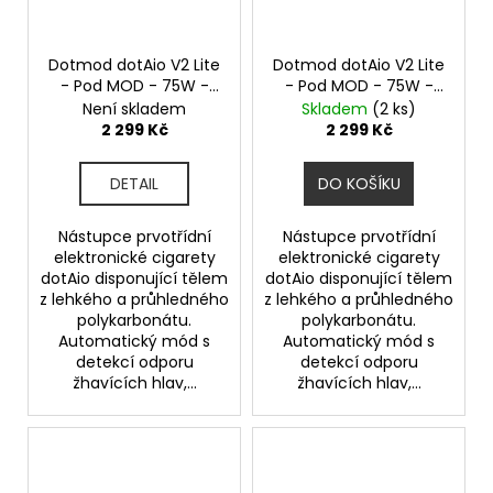
Dotmod dotAio V2 Lite
Dotmod dotAio V2 Lite
- Pod MOD - 75W -
- Pod MOD - 75W -
Black Smoke
Red
Není skladem
Skladem
(2 ks)
2 299 Kč
2 299 Kč
DETAIL
DO KOŠÍKU
Nástupce prvotřídní
Nástupce prvotřídní
elektronické cigarety
elektronické cigarety
dotAio disponující tělem
dotAio disponující tělem
z lehkého a průhledného
z lehkého a průhledného
polykarbonátu.
polykarbonátu.
Automatický mód s
Automatický mód s
detekcí odporu
detekcí odporu
žhavících hlav,...
žhavících hlav,...