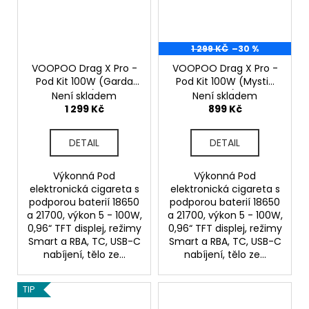
1 299 KČ
–30 %
VOOPOO Drag X Pro -
VOOPOO Drag X Pro -
Pod Kit 100W (Garda
Pod Kit 100W (Mystic
Blue)
Red)
Není skladem
Není skladem
1 299 Kč
899 Kč
DETAIL
DETAIL
Výkonná Pod
Výkonná Pod
elektronická cigareta s
elektronická cigareta s
podporou baterií 18650
podporou baterií 18650
a 21700, výkon 5 - 100W,
a 21700, výkon 5 - 100W,
0,96“ TFT displej, režimy
0,96“ TFT displej, režimy
Smart a RBA, TC, USB-C
Smart a RBA, TC, USB-C
nabíjení, tělo ze...
nabíjení, tělo ze...
TIP