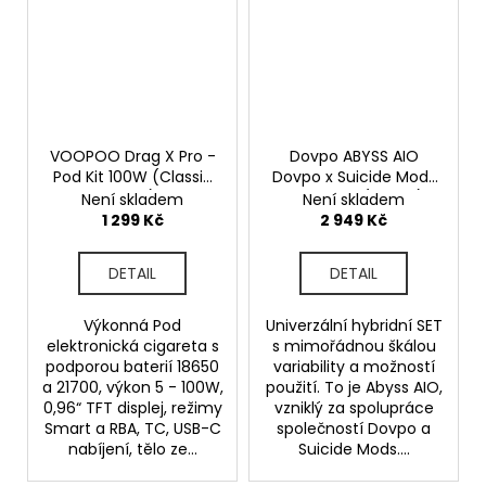
VOOPOO Drag X Pro -
Dovpo ABYSS AIO
Pod Kit 100W (Classic
Dovpo x Suicide Mods
Black)
- 60W TC (Storm)
Není skladem
Není skladem
1 299 Kč
2 949 Kč
DETAIL
DETAIL
Výkonná Pod
Univerzální hybridní SET
elektronická cigareta s
s mimořádnou škálou
podporou baterií 18650
variability a možností
a 21700, výkon 5 - 100W,
použití. To je Abyss AIO,
0,96“ TFT displej, režimy
vzniklý za spolupráce
Smart a RBA, TC, USB-C
společností Dovpo a
nabíjení, tělo ze...
Suicide Mods....