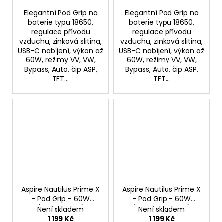
Elegantní Pod Grip na
Elegantní Pod Grip na
baterie typu 18650,
baterie typu 18650,
regulace přívodu
regulace přívodu
vzduchu, zinková slitina,
vzduchu, zinková slitina,
USB-C nabíjení, výkon až
USB-C nabíjení, výkon až
60W, režimy VV, VW,
60W, režimy VV, VW,
Bypass, Auto, čip ASP,
Bypass, Auto, čip ASP,
TFT...
TFT...
Aspire Nautilus Prime X
Aspire Nautilus Prime X
- Pod Grip - 60W
- Pod Grip - 60W
(Retro Brown)
(Charcoal Black)
Není skladem
Není skladem
1 199 Kč
1 199 Kč