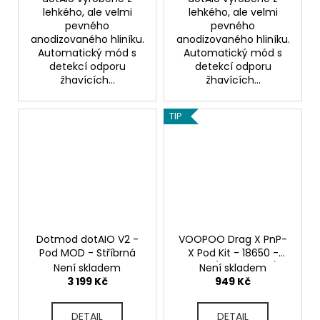
lehkého, ale velmi
lehkého, ale velmi
pevného
pevného
anodizovaného hliníku.
anodizovaného hliníku.
Automatický mód s
Automatický mód s
detekcí odporu
detekcí odporu
žhavících...
žhavících...
TIP
Dotmod dotAIO V2 -
VOOPOO Drag X PnP-
Pod MOD - Stříbrná
X Pod Kit - 18650 -
80W (Shield Gold)
Není skladem
Není skladem
3 199 Kč
949 Kč
DETAIL
DETAIL