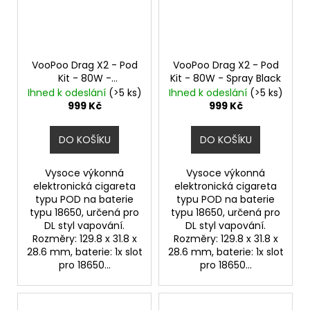
VooPoo Drag X2 - Pod
VooPoo Drag X2 - Pod
Kit - 80W -
Kit - 80W - Spray Black
Champagne Golden
Ihned k odeslání
(>5 ks)
Ihned k odeslání
(>5 ks)
999 Kč
999 Kč
DO KOŠÍKU
DO KOŠÍKU
Vysoce výkonná
Vysoce výkonná
elektronická cigareta
elektronická cigareta
typu POD na baterie
typu POD na baterie
typu 18650, určená pro
typu 18650, určená pro
DL styl vapování.
DL styl vapování.
Rozměry: 129.8 x 31.8 x
Rozměry: 129.8 x 31.8 x
28.6 mm, baterie: 1x slot
28.6 mm, baterie: 1x slot
pro 18650...
pro 18650...