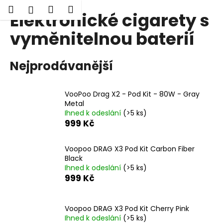
K
Hledat
Nákupní
Menu
Přihlášení
Elektronické cigarety s
Přejít
o
Zpět
Zpět
na
košík
š
vyměnitelnou baterií
obsah
í
C
k
Nejprodávanější
o
p
o
VooPoo Drag X2 - Pod Kit - 80W - Gray
t
Metal
Ihned k odeslání
(>5 ks)
ř
999 Kč
e
b
Voopoo DRAG X3 Pod Kit Carbon Fiber
u
Black
j
Ihned k odeslání
(>5 ks)
999 Kč
e
t
e
Voopoo DRAG X3 Pod Kit Cherry Pink
Ihned k odeslání
(>5 ks)
n