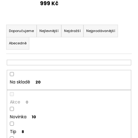
999 Kč
a
j
í
Ř
t
a
Doporučujeme
Nejlevnější
Nejdražší
Nejprodávanější
?
z
Abecedně
e
n
í
p
HLEDAT
r
Na skladě
20
o
d
D
Akce
u
0
o
k
p
Novinka
10
o
t
r
ů
u
Tip
8