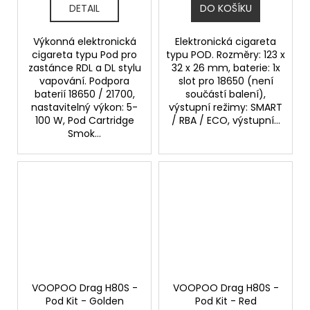
DETAIL
DO KOŠÍKU
Výkonná elektronická
Elektronická cigareta
cigareta typu Pod pro
typu POD. Rozměry: 123 x
zastánce RDL a DL stylu
32 x 26 mm, baterie: 1x
vapování. Podpora
slot pro 18650 (není
baterií 18650 / 21700,
součástí balení),
nastavitelný výkon: 5-
výstupní režimy: SMART
100 W, Pod Cartridge
/ RBA / ECO, výstupní...
Smok...
VOOPOO Drag H80S -
VOOPOO Drag H80S -
Pod Kit - Golden
Pod Kit - Red