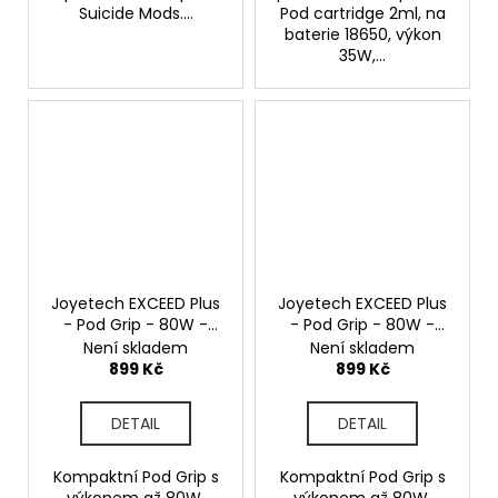
Suicide Mods....
Pod cartridge 2ml, na
baterie 18650, výkon
35W,...
Joyetech EXCEED Plus
Joyetech EXCEED Plus
- Pod Grip - 80W -
- Pod Grip - 80W -
Street Art
Black
Není skladem
Není skladem
899 Kč
899 Kč
DETAIL
DETAIL
Kompaktní Pod Grip s
Kompaktní Pod Grip s
výkonem až 80W,
výkonem až 80W,