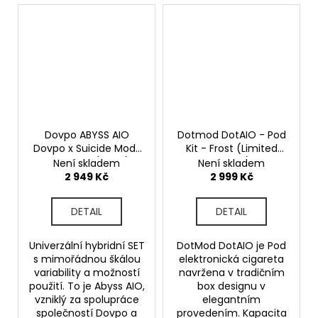
Dovpo ABYSS AIO
Dotmod DotAIO - Pod
Dovpo x Suicide Mods
Kit - Frost (Limited
- 60W TC (Onyx)
Edition)
Není skladem
Není skladem
2 949 Kč
2 999 Kč
DETAIL
DETAIL
Univerzální hybridní SET
DotMod DotAIO je Pod
s mimořádnou škálou
elektronická cigareta
variability a možností
navržena v tradičním
použití. To je Abyss AIO,
box designu v
vzniklý za spolupráce
elegantním
společností Dovpo a
provedením. Kapacita