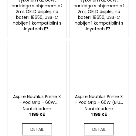
cartridge s objemem až
cartridge s objemem až
2ml, OELD displej, na
2ml, OELD displej, na
baterii 18650, USB-C
baterii 18650, USB-C
nabíjení, kompatibilní s
nabíjení, kompatibilní s
Joyetech EZ...
Joyetech EZ...
Aspire Nautilus Prime X
Aspire Nautilus Prime X
- Pod Grip - 60W
- Pod Grip - 60W (Blue
(Maroon Gradient)
Gradient)
Není skladem
Není skladem
1 199 Kč
1 199 Kč
DETAIL
DETAIL