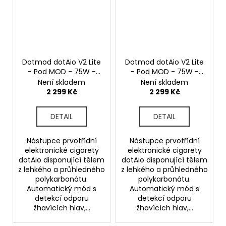
Dotmod dotAio V2 Lite
Dotmod dotAio V2 Lite
- Pod MOD - 75W -
- Pod MOD - 75W -
Purple
Green
Není skladem
Není skladem
2 299 Kč
2 299 Kč
DETAIL
DETAIL
Nástupce prvotřídní
Nástupce prvotřídní
elektronické cigarety
elektronické cigarety
dotAio disponující tělem
dotAio disponující tělem
z lehkého a průhledného
z lehkého a průhledného
polykarbonátu.
polykarbonátu.
Automatický mód s
Automatický mód s
detekcí odporu
detekcí odporu
žhavících hlav,...
žhavících hlav,...