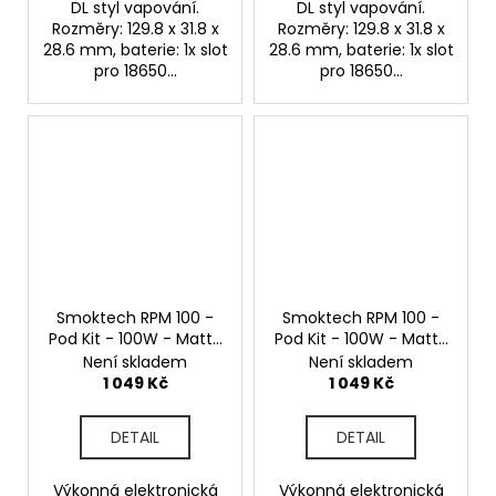
DL styl vapování.
DL styl vapování.
Rozměry: 129.8 x 31.8 x
Rozměry: 129.8 x 31.8 x
28.6 mm, baterie: 1x slot
28.6 mm, baterie: 1x slot
pro 18650...
pro 18650...
Smoktech RPM 100 -
Smoktech RPM 100 -
Pod Kit - 100W - Matte
Pod Kit - 100W - Matte
Gun Metal
7-Color Plating
Není skladem
Není skladem
1 049 Kč
1 049 Kč
DETAIL
DETAIL
Výkonná elektronická
Výkonná elektronická