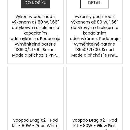
DO KOŠÍKU
DETAIL
Výkonný pod mód s
Výkonný pod mód s
výkonem až 80 W, 1,66"
výkonem až 80 W, 1,66"
dotykovým displejem a
dotykovým displejem a
kapacitním
kapacitním
odemykáním. Podporuje
odemykáním. Podporuje
vyměnitelné baterie
vyměnitelné baterie
18650/21700, Smart
18650/21700, Smart
Mode a přichází s PnP...
Mode a přichází s PnP...
Voopoo Drag X2 - Pod
Voopoo Drag X2 - Pod
Kit - 80W - Pearl White
Kit - 80W - Glow Pink