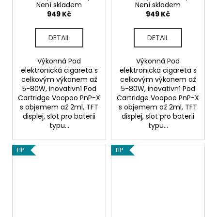
80W (Knight Gray)
80W (Eagle Black)
Není skladem
Není skladem
949 Kč
949 Kč
DETAIL
DETAIL
Výkonná Pod
Výkonná Pod
elektronická cigareta s
elektronická cigareta s
celkovým výkonem až
celkovým výkonem až
5-80W, inovativní Pod
5-80W, inovativní Pod
Cartridge Voopoo PnP-X
Cartridge Voopoo PnP-X
s objemem až 2ml, TFT
s objemem až 2ml, TFT
displej, slot pro baterii
displej, slot pro baterii
typu...
typu...
TIP
TIP