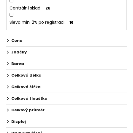
č
u
Centrální sklad
26
j
e
Sleva min. 2% po registraci
16
m
e
Cena
VAPORESSO
Značky
GTX
-
Barva
0,8OHM
-
Celková délka
MESH
-
ŽHAVÍCÍ
Celková šířka
HLAVA
Celková tloušťka
78
Kč
Celkový průměr
Displej