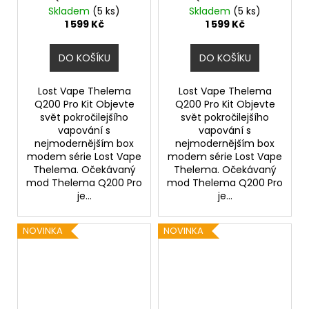
Centaurus Sub Ohm
Centaurus Sub Ohm
Skladem
(5 ks)
Skladem
(5 ks)
Tank V2 (Midnight
Tank V2 (Jungle
1 599 Kč
1 599 Kč
Warrior)
Nomad)
DO KOŠÍKU
DO KOŠÍKU
Lost Vape Thelema
Lost Vape Thelema
Q200 Pro Kit Objevte
Q200 Pro Kit Objevte
svět pokročilejšího
svět pokročilejšího
vapování s
vapování s
nejmodernějším box
nejmodernějším box
modem série Lost Vape
modem série Lost Vape
Thelema. Očekávaný
Thelema. Očekávaný
mod Thelema Q200 Pro
mod Thelema Q200 Pro
je...
je...
NOVINKA
NOVINKA