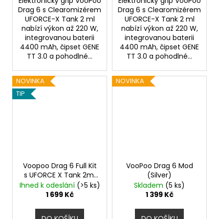
Elektronický grip VooPoo
Elektronický grip VooPoo
Drag 6 s Clearomizérem
Drag 6 s Clearomizérem
UFORCE-X Tank 2 ml
UFORCE-X Tank 2 ml
nabízí výkon až 220 W,
nabízí výkon až 220 W,
integrovanou baterii
integrovanou baterii
4400 mAh, čipset GENE
4400 mAh, čipset GENE
TT 3.0 a pohodlné...
TT 3.0 a pohodlné...
NOVINKA
NOVINKA
TIP
Voopoo Drag 6 Full Kit
VooPoo Drag 6 Mod
s UFORCE X Tank 2ml
(Silver)
Black
4400mAh
Ihned k odeslání
(>5 ks)
Skladem
(5 ks)
1 699 Kč
1 399 Kč
DO KOŠÍKU
DO KOŠÍKU