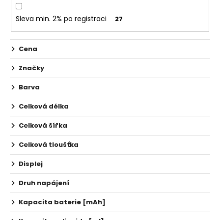
č
u
Sleva min. 2% po registraci
27
j
e
m
Cena
e
Značky
ELF
Barva
BAR
ELFA
Celková délka
POD
-
PŘEDNAPLNĚNÁ
Celková šířka
CARTRIDGE
-
Celková tloušťka
WATERMELON
-
Displej
20MG
-
Druh napájení
2KS
189
Kapacita baterie [mAh]
Kč
Původně: