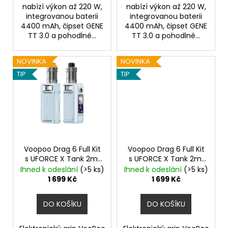
nabízí výkon až 220 W,
nabízí výkon až 220 W,
integrovanou baterii
integrovanou baterii
4400 mAh, čipset GENE
4400 mAh, čipset GENE
TT 3.0 a pohodlné...
TT 3.0 a pohodlné...
NOVINKA
NOVINKA
TIP
TIP
Voopoo Drag 6 Full Kit
Voopoo Drag 6 Full Kit
s UFORCE X Tank 2ml
s UFORCE X Tank 2ml
Blue
4400mAh
Silver
4400mAh
Ihned k odeslání
(>5 ks)
Ihned k odeslání
(>5 ks)
1 699 Kč
1 699 Kč
DO KOŠÍKU
DO KOŠÍKU