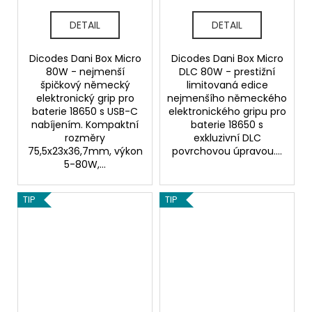
DETAIL
DETAIL
Dicodes Dani Box Micro
Dicodes Dani Box Micro
80W - nejmenší
DLC 80W - prestižní
špičkový německý
limitovaná edice
elektronický grip pro
nejmenšího německého
baterie 18650 s USB-C
elektronického gripu pro
nabíjením. Kompaktní
baterie 18650 s
rozměry
exkluzivní DLC
75,5x23x36,7mm, výkon
povrchovou úpravou....
5-80W,...
TIP
TIP