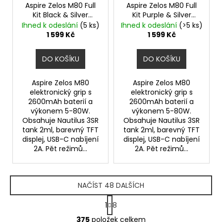
Aspire Zelos M80 Full
Aspire Zelos M80 Full
Kit Black & Silver
Kit Purple & Silver
Elektronický Grip
Elektronický Grip
Ihned k odeslání
(5 ks)
Ihned k odeslání
(>5 ks)
1 599 Kč
1 599 Kč
DO KOŠÍKU
DO KOŠÍKU
Aspire Zelos M80
Aspire Zelos M80
elektronický grip s
elektronický grip s
2600mAh baterií a
2600mAh baterií a
výkonem 5-80W.
výkonem 5-80W.
Obsahuje Nautilus 3SR
Obsahuje Nautilus 3SR
tank 2ml, barevný TFT
tank 2ml, barevný TFT
displej, USB-C nabíjení
displej, USB-C nabíjení
2A. Pět režimů...
2A. Pět režimů...
NAČÍST 48 DALŠÍCH
S
1
8
t
O
r
375
položek celkem