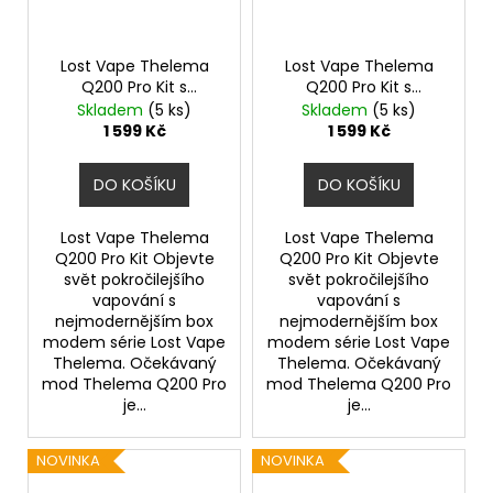
Lost Vape Thelema
Lost Vape Thelema
Q200 Pro Kit s
Q200 Pro Kit s
Centaurus Sub Ohm
Centaurus Sub Ohm
Skladem
(5 ks)
Skladem
(5 ks)
Tank V2 (Desert
Tank V2 (Dark
1 599 Kč
1 599 Kč
Defender)
Guardian)
DO KOŠÍKU
DO KOŠÍKU
Lost Vape Thelema
Lost Vape Thelema
Q200 Pro Kit Objevte
Q200 Pro Kit Objevte
svět pokročilejšího
svět pokročilejšího
vapování s
vapování s
nejmodernějším box
nejmodernějším box
modem série Lost Vape
modem série Lost Vape
Thelema. Očekávaný
Thelema. Očekávaný
mod Thelema Q200 Pro
mod Thelema Q200 Pro
je...
je...
NOVINKA
NOVINKA