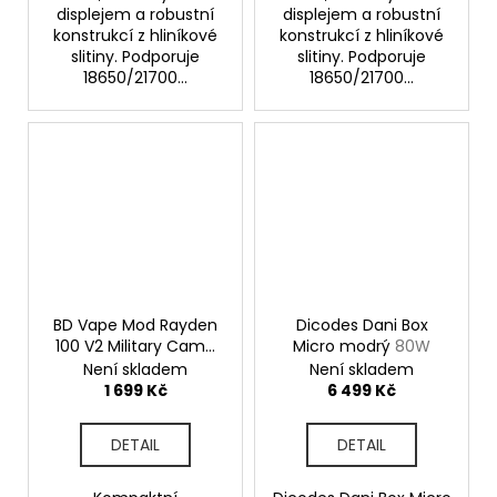
displejem a robustní
displejem a robustní
konstrukcí z hliníkové
konstrukcí z hliníkové
slitiny. Podporuje
slitiny. Podporuje
18650/21700...
18650/21700...
BD Vape Mod Rayden
Dicodes Dani Box
100 V2 Military Camo
Micro modrý
80W
Výkonný značkový
Není skladem
Není skladem
elektronický Grip
1 699 Kč
6 499 Kč
DETAIL
DETAIL