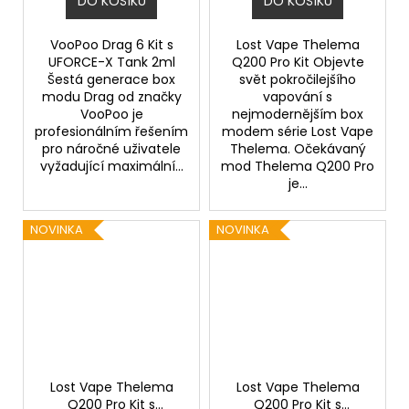
DO KOŠÍKU
DO KOŠÍKU
VooPoo Drag 6 Kit s
Lost Vape Thelema
UFORCE-X Tank 2ml
Q200 Pro Kit Objevte
Šestá generace box
svět pokročilejšího
modu Drag od značky
vapování s
VooPoo je
nejmodernějším box
profesionálním řešením
modem série Lost Vape
pro náročné uživatele
Thelema. Očekávaný
vyžadující maximální...
mod Thelema Q200 Pro
je...
NOVINKA
NOVINKA
Lost Vape Thelema
Lost Vape Thelema
Q200 Pro Kit s
Q200 Pro Kit s