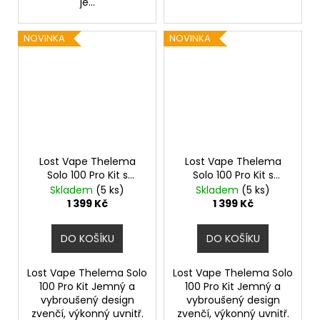
je...
NOVINKA
NOVINKA
Lost Vape Thelema
Lost Vape Thelema
Solo 100 Pro Kit s
Solo 100 Pro Kit s
Centaurus Sub Ohm
Centaurus Sub Ohm
Skladem
(5 ks)
Skladem
(5 ks)
Tank V2 (Wavy Gold)
Tank V2 (Pink Python)
1 399 Kč
1 399 Kč
DO KOŠÍKU
DO KOŠÍKU
Lost Vape Thelema Solo
Lost Vape Thelema Solo
100 Pro Kit Jemný a
100 Pro Kit Jemný a
vybroušený design
vybroušený design
zvenčí, výkonný uvnitř.
zvenčí, výkonný uvnitř.