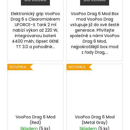
Elektronický grip VooPoo
VooPoo Drag 6 Mod Box
Drag 6 s Clearomizérem
mod VooPoo Drag
UFORCE-X Tank 2 ml
vstupuje již do své šesté
nabízí výkon až 220 W,
generace. Přivítejte
integrovanou baterii
společně s námi VooPoo
4400 mAh, čipset GENE
Drag 6 Mod,
TT 3.0 a pohodlné...
nejpokročilější box mod
z řady Drag,...
NOVINKA
NOVINKA
VooPoo Drag 6 Mod
VooPoo Drag 6 Mod
(Red)
(Metal Gray)
Skladem
(5 ks)
Skladem
(5 ks)