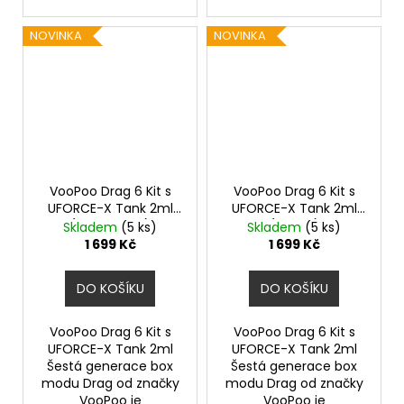
NOVINKA
NOVINKA
VooPoo Drag 6 Kit s
VooPoo Drag 6 Kit s
UFORCE-X Tank 2ml
UFORCE-X Tank 2ml
(Metal Gray)
(Green)
Skladem
(5 ks)
Skladem
(5 ks)
1 699 Kč
1 699 Kč
DO KOŠÍKU
DO KOŠÍKU
VooPoo Drag 6 Kit s
VooPoo Drag 6 Kit s
UFORCE-X Tank 2ml
UFORCE-X Tank 2ml
Šestá generace box
Šestá generace box
modu Drag od značky
modu Drag od značky
VooPoo je
VooPoo je