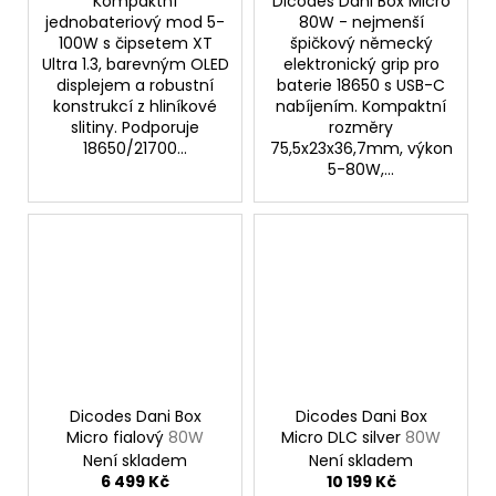
Kompaktní
Dicodes Dani Box Micro
jednobateriový mod 5-
80W - nejmenší
100W s čipsetem XT
špičkový německý
Ultra 1.3, barevným OLED
elektronický grip pro
displejem a robustní
baterie 18650 s USB-C
konstrukcí z hliníkové
nabíjením. Kompaktní
slitiny. Podporuje
rozměry
18650/21700...
75,5x23x36,7mm, výkon
5-80W,...
Dicodes Dani Box
Dicodes Dani Box
Micro fialový
80W
Micro DLC silver
80W
Není skladem
Není skladem
6 499 Kč
10 199 Kč