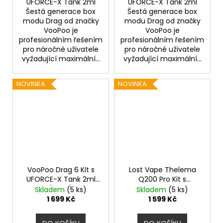
UFORCE-X Tank 2ml
UFORCE-X Tank 2ml
Šestá generace box
Šestá generace box
modu Drag od značky
modu Drag od značky
VooPoo je
VooPoo je
profesionálním řešením
profesionálním řešením
pro náročné uživatele
pro náročné uživatele
vyžadující maximální...
vyžadující maximální...
NOVINKA
NOVINKA
VooPoo Drag 6 Kit s
Lost Vape Thelema
UFORCE-X Tank 2ml
Q200 Pro Kit s
(Black)
Centaurus Sub Ohm
Skladem
(5 ks)
Skladem
(5 ks)
Tank V2 (Shadow
1 699 Kč
1 599 Kč
Guardian)