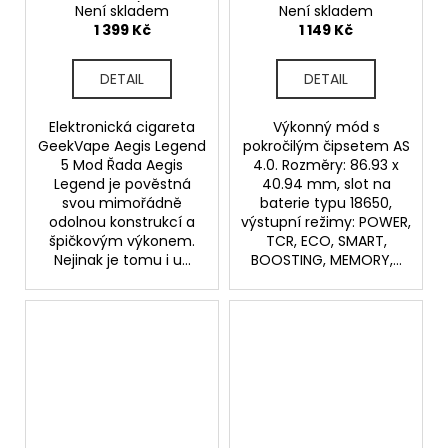
Black)
Není skladem
Není skladem
1 399 Kč
1 149 Kč
DETAIL
DETAIL
Elektronická cigareta
Výkonný mód s
GeekVape Aegis Legend
pokročilým čipsetem AS
5 Mod Řada Aegis
4.0. Rozměry: 86.93 x
Legend je pověstná
40.94 mm, slot na
svou mimořádně
baterie typu 18650,
odolnou konstrukcí a
výstupní režimy: POWER,
špičkovým výkonem.
TCR, ECO, SMART,
Nejinak je tomu i u...
BOOSTING, MEMORY,...