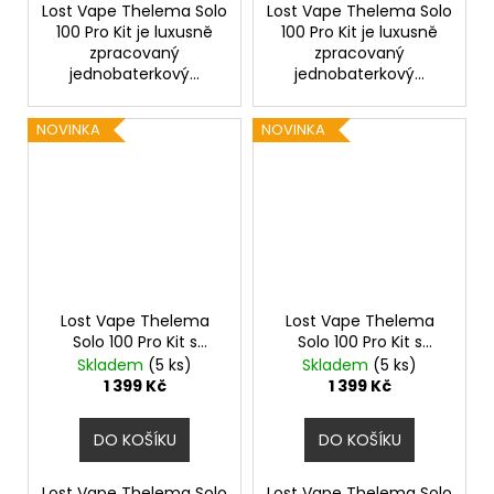
Lost Vape Thelema Solo
Lost Vape Thelema Solo
100 Pro Kit je luxusně
100 Pro Kit je luxusně
zpracovaný
zpracovaný
jednobaterkový...
jednobaterkový...
NOVINKA
NOVINKA
Lost Vape Thelema
Lost Vape Thelema
Solo 100 Pro Kit s
Solo 100 Pro Kit s
Centaurus Sub Ohm
Centaurus Sub Ohm
Skladem
(5 ks)
Skladem
(5 ks)
Tank V2 (Lotus Lilac)
Tank V2 (Carbon
1 399 Kč
1 399 Kč
Black)
DO KOŠÍKU
DO KOŠÍKU
Lost Vape Thelema Solo
Lost Vape Thelema Solo