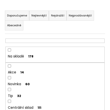
a
Ř
j
a
Doporučujeme
Nejlevnější
Nejdražší
Nejprodávanější
í
z
t
Abecedně
e
?
n
í
p
r
Na skladě
178
HLEDAT
o
d
Akce
u
14
D
k
o
Novinka
60
t
p
ů
o
Tip
32
r
u
Centrální sklad
111