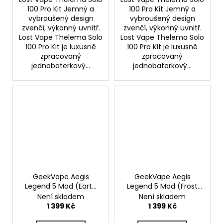
100 Pro Kit Jemný a
100 Pro Kit Jemný a
vybroušený design
vybroušený design
zvenčí, výkonný uvnitř.
zvenčí, výkonný uvnitř.
Lost Vape Thelema Solo
Lost Vape Thelema Solo
100 Pro Kit je luxusně
100 Pro Kit je luxusně
zpracovaný
zpracovaný
jednobaterkový...
jednobaterkový...
GeekVape Aegis
GeekVape Aegis
Legend 5 Mod (Earth
Legend 5 Mod (Frost
Brown)
Silver)
Není skladem
Není skladem
1 399 Kč
1 399 Kč