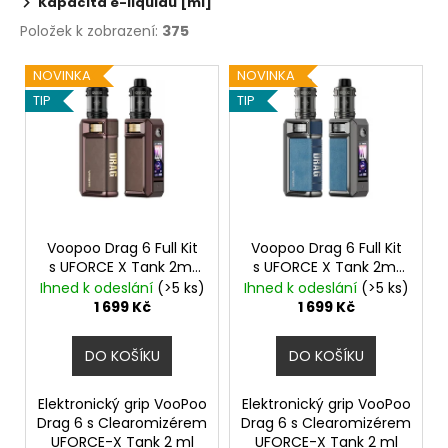
Kapacita e-liquidu [ml]
225
Kč
Položek k zobrazení:
375
V
NOVINKA
NOVINKA
ý
TIP
TIP
p
i
s
p
r
o
Voopoo Drag 6 Full Kit
Voopoo Drag 6 Full Kit
s UFORCE X Tank 2ml
s UFORCE X Tank 2ml
d
Brown
4400mAh
Metal Gray
4400mAh
Ihned k odeslání
(>5 ks)
Ihned k odeslání
(>5 ks)
u
1 699 Kč
1 699 Kč
k
t
DO KOŠÍKU
DO KOŠÍKU
ů
Elektronický grip VooPoo
Elektronický grip VooPoo
Drag 6 s Clearomizérem
Drag 6 s Clearomizérem
UFORCE-X Tank 2 ml
UFORCE-X Tank 2 ml