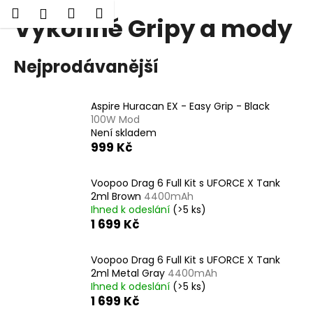
K
Hledat
Nákupní
Menu
Přihlášení
Výkonné Gripy a mody
Přejít
o
Zpět
Zpět
na
košík
š
obsah
í
Nejprodávanější
C
k
o
Aspire Huracan EX - Easy Grip - Black
p
100W Mod
o
Není skladem
t
999 Kč
ř
e
Voopoo Drag 6 Full Kit s UFORCE X Tank
2ml Brown
4400mAh
b
Ihned k odeslání
(>5 ks)
u
1 699 Kč
j
e
Voopoo Drag 6 Full Kit s UFORCE X Tank
t
2ml Metal Gray
4400mAh
Ihned k odeslání
(>5 ks)
e
1 699 Kč
n