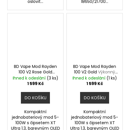
oslovit...
18650/21700...
BD Vape Mod Rayden
BD Vape Mod Rayden
100 V2 Rose Gold
100 V2 Gold
Výkonný
Výkonný značkový
značkový elektronický
Ihned k odeslání
(3 ks)
Ihned k odeslání
(1 ks)
elektronický Grip
Grip
1 599 Kč
1 599 Kč
DO KOŠÍKU
DO KOŠÍKU
Kompaktní
Kompaktní
jednobateriový mod 5-
jednobateriový mod 5-
100W s čipsetem XT
100W s čipsetem XT
Ultra 1.3, barevným OLED
Ultra 1.3, barevným OLED