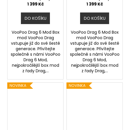
1 399 Kč
1 399 Kč
DO KOŠÍKU
DO KOŠÍKU
VooPoo Drag 6 Mod Box
VooPoo Drag 6 Mod Box
mod VooPoo Drag
mod VooPoo Drag
vstupuje již do své šesté
vstupuje již do své šesté
generace. Přivítejte
generace. Přivítejte
společně s námi VooPoo
společně s námi VooPoo
Drag 6 Mod,
Drag 6 Mod,
nejpokročilější box mod
nejpokročilější box mod
z řady Drag,...
z řady Drag,...
NOVINKA
NOVINKA