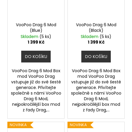
VooPoo Drag 6 Mod
VooPoo Drag 6 Mod
(Blue)
(Black)
Skladem
(5 ks)
Skladem
(5 ks)
1 399 Kč
1 399 Kč
DO KOŠÍKU
DO KOŠÍKU
VooPoo Drag 6 Mod Box
VooPoo Drag 6 Mod Box
mod VooPoo Drag
mod VooPoo Drag
vstupuje již do své šesté
vstupuje již do své šesté
generace. Přivítejte
generace. Přivítejte
společně s námi VooPoo
společně s námi VooPoo
Drag 6 Mod,
Drag 6 Mod,
nejpokročilější box mod
nejpokročilější box mod
z řady Drag,...
z řady Drag,...
NOVINKA
NOVINKA