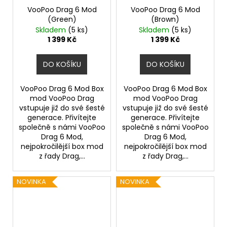
VooPoo Drag 6 Mod
VooPoo Drag 6 Mod
(Green)
(Brown)
Skladem
(5 ks)
Skladem
(5 ks)
1 399 Kč
1 399 Kč
DO KOŠÍKU
DO KOŠÍKU
VooPoo Drag 6 Mod Box
VooPoo Drag 6 Mod Box
mod VooPoo Drag
mod VooPoo Drag
vstupuje již do své šesté
vstupuje již do své šesté
generace. Přivítejte
generace. Přivítejte
společně s námi VooPoo
společně s námi VooPoo
Drag 6 Mod,
Drag 6 Mod,
nejpokročilější box mod
nejpokročilější box mod
z řady Drag,...
z řady Drag,...
NOVINKA
NOVINKA