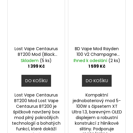
Lost Vape Centaurus
BD Vape Mod Rayden
BT200 Mod (Black
100 V2 Champagne
Carbon)
Gold
Výkonný
Skladem
(5 ks)
Ihned k odeslání
(2 ks)
značkový elektronický
1 399 Kč
1 599 Kč
Grip
DO KOŠÍKU
DO KOŠÍKU
Lost Vape Centaurus
Kompaktní
BT200 Mod Lost Vape
jednobateriový mod 5-
Centaurus BT200 je
100W s čipsetem XT
špičkově navržený box
Ultra 1.3, barevným OLED
mod plný pokročilých
displejem a robustní
technologií a bohatých
konstrukcí z hliníkové
funkcí, které dokáží
slitiny. Podporuje