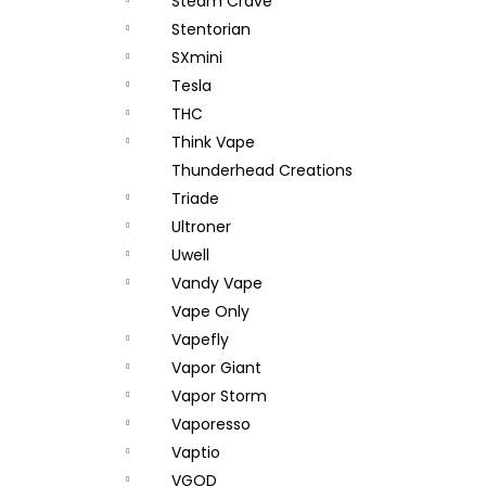
Steam Crave
Stentorian
SXmini
Tesla
THC
Think Vape
Thunderhead Creations
Triade
Ultroner
Uwell
Vandy Vape
Vape Only
Vapefly
Vapor Giant
Vapor Storm
Vaporesso
Vaptio
VGOD