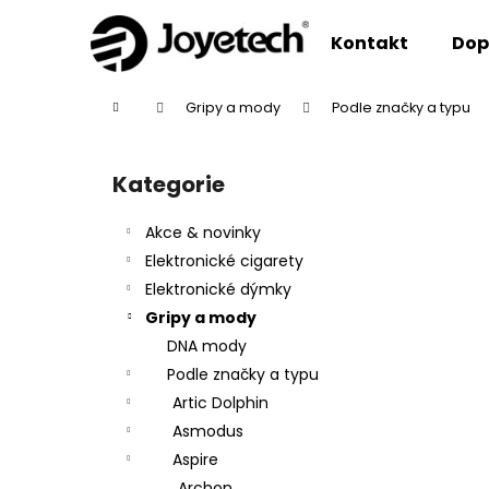
K
Přejít
na
o
Kontakt
Dop
obsah
Zpět
Zpět
š
do
do
í
Domů
Gripy a mody
Podle značky a typu
k
obchodu
obchodu
P
o
Kategorie
Přeskočit
s
kategorie
t
Akce & novinky
r
Elektronické cigarety
a
Elektronické dýmky
n
Gripy a mody
n
DNA mody
í
Podle značky a typu
p
Artic Dolphin
a
Asmodus
n
Aspire
e
Archon