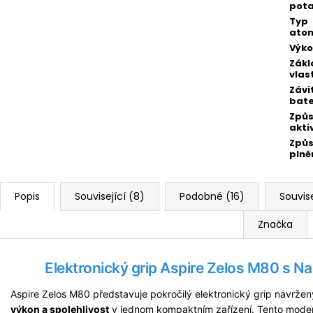
pot
Typ
atom
Výko
Zákl
vlas
Závi
bate
Způ
akti
Způ
plně
Popis
Související (8)
Podobné (16)
Souvise
Značka
Elektronický grip Aspire Zelos M80 s N
Aspire Zelos M80 představuje pokročilý elektronický grip navržen
výkon a spolehlivost
v jednom kompaktním zařízení. Tento mode