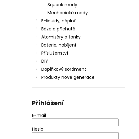
Squonk mody
Mechanické mody
E-liquidy, náplně
Báze a příchutě
Atomizéry a tanky
Baterie, nabíjení
Příslušenství
DIY
Doplňkový sortiment
Produkty nové generace
Přihlášení
E-mail
Heslo