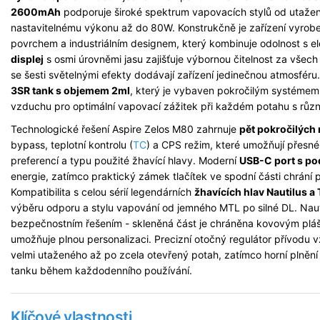
2600mAh
podporuje široké spektrum vapovacích stylů od utaž
nastavitelnému výkonu až do 80W. Konstrukčně je zařízení vyrob
povrchem a industriálním designem, který kombinuje odolnost s 
displej
s osmi úrovněmi jasu zajišťuje výbornou čitelnost za vše
se šesti světelnými efekty dodávají zařízení jedinečnou atmosféru
3SR tank s objemem 2ml
, který je vybaven pokročilým systémem 
vzduchu pro optimální vapovací zážitek při každém potahu s různý
Technologické řešení Aspire Zelos M80 zahrnuje
pět pokročilých
bypass, teplotní kontrolu (
TC
) a CPS režim, které umožňují přesné
preferencí a typu použité žhavící hlavy. Moderní
USB-C port s po
energie, zatímco praktický zámek tlačítek ve spodní části chrání
Kompatibilita s celou sérií legendárních
žhavících hlav Nautilus a 
výběru odporu a stylu vapování od jemného MTL po silné DL. Nauti
bezpečnostním řešením - skleněná část je chráněna kovovým plá
umožňuje plnou personalizaci. Precizní otočný regulátor přívodu 
velmi utaženého až po zcela otevřený potah, zatímco horní plnění 
tanku během každodenního používání.
Klíčové vlastnosti