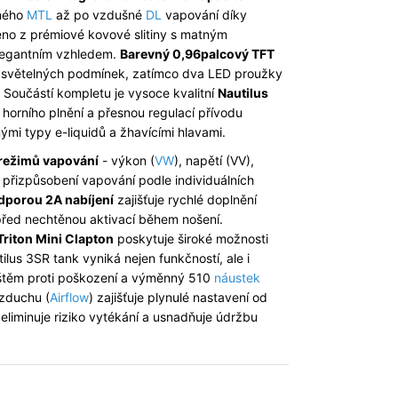
eného
MTL
až po vzdušné
DL
vapování díky
eno z prémiové kovové slitiny s matným
elegantním vzhledem.
Barevný 0,96palcový TFT
ch světelných podmínek, zatímco dva LED proužky
. Součástí kompletu je vysoce kvalitní
Nautilus
horního plnění a přesnou regulací přívodu
mi typy e-liquidů a žhavícími hlavami.
 režimů vapování
- výkon (
VW
), napětí (VV),
 přizpůsobení vapování podle individuálních
dporou 2A nabíjení
zajišťuje rychlé doplnění
 před nechtěnou aktivací během nošení.
Triton Mini Clapton
poskytuje široké možnosti
lus 3SR tank vyniká nejen funkčností, ale i
štěm proti poškození a výměnný 510
náustek
vzduchu (
Airflow
) zajišťuje plynulé nastavení od
eliminuje riziko vytékání a usnadňuje údržbu