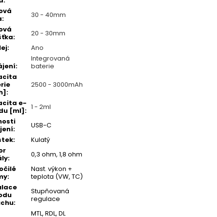
a
:
ová
30 - 40mm
a
:
ová
20 - 30mm
šťka
:
lej
:
Ano
Integrovaná
jení
:
baterie
acita
rie
2500 - 3000mAh
h]
:
cita e-
1 - 2ml
idu [ml]
:
osti
USB-C
jení
:
stek
:
Kulatý
or
0,3 ohm, 1,8 ohm
ály
:
očilé
Nast. výkon +
my
:
teplota (VW, TC)
ulace
Stupňovaná
odu
regulace
uchu
:
MTL, RDL, DL