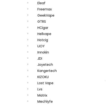
Eleaf
Freemax
GeekVape
GTRS
HCigar
Hellvape
Hotcig
IJOY
Innokin
JDI
Joyetech
Kangertech
KIZOKU
Lost Vape
Lvs
Matrix
Mechlyfe