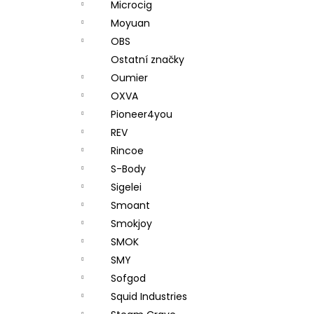
Microcig
Moyuan
OBS
Ostatní značky
Oumier
OXVA
Pioneer4you
REV
Rincoe
S-Body
Sigelei
Smoant
Smokjoy
SMOK
SMY
Sofgod
Squid Industries