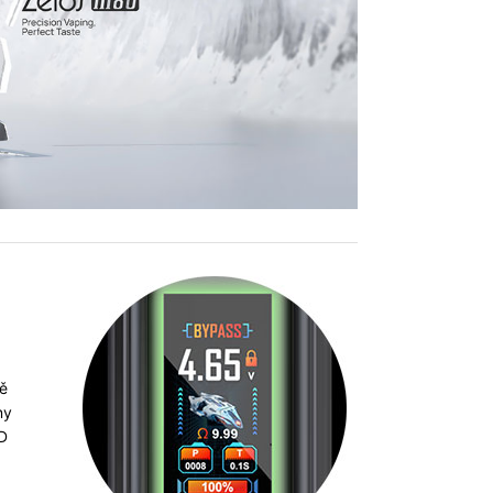
ně
ny
ED