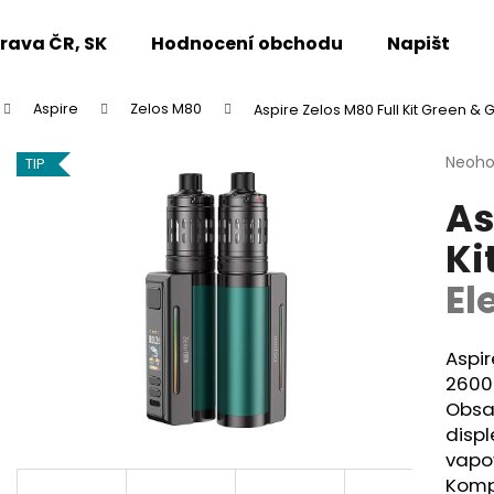
rava ČR, SK
Hodnocení obchodu
Napište n
Aspire
Zelos M80
Aspire Zelos M80 Full Kit Green &
Co potřebujete najít?
Průmě
Neoh
TIP
hodno
As
produ
HLEDAT
je
Ki
0,0
z
El
5
Doporučujeme
hvězdi
Aspir
2600
Obsah
displ
vapo
Kompa