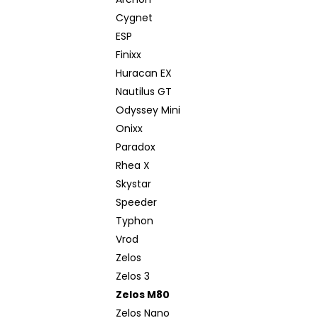
JOYETECH BF SS316 ATOMIZER 0,6OHM
l
Cygnet
57 Kč
ESP
Finixx
Huracan EX
Nautilus GT
Odyssey Mini
Onixx
Paradox
Rhea X
Skystar
Speeder
Typhon
Vrod
Zelos
Zelos 3
Zelos M80
Zelos Nano