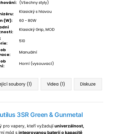
ahování
:
(Všechny styly)
Klasický s hlavou
izéru
:
n (W)
:
60 - 80W
adní
Klasický Grip, MOD
tnosti
:
t
510
rie
:
sob
Manuální
vace
:
sob
Horní (vysouvací)
ní
:
jící soubory (1)
Videa (1)
Diskuze
autilus 3SR Green & Gunmetal
ý pro vapery, kteří vyžadují
univerzálnost,
rní mód s
integrovanou baterií o kapacitě