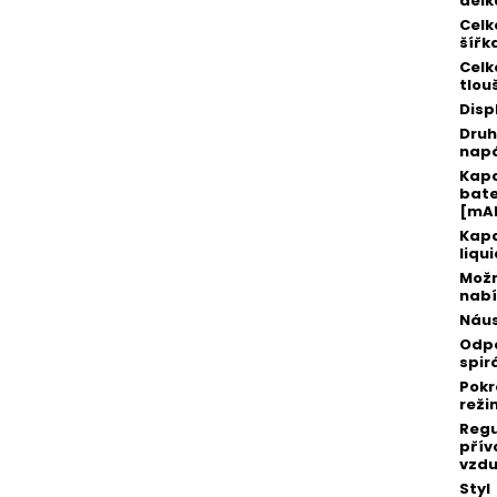
délk
Celk
šířk
Celk
tlou
Disp
Druh
napá
Kap
bate
[mA
Kapa
liqu
Možn
nabí
Náu
Odp
spir
Pokr
reži
Reg
přív
vzd
Styl