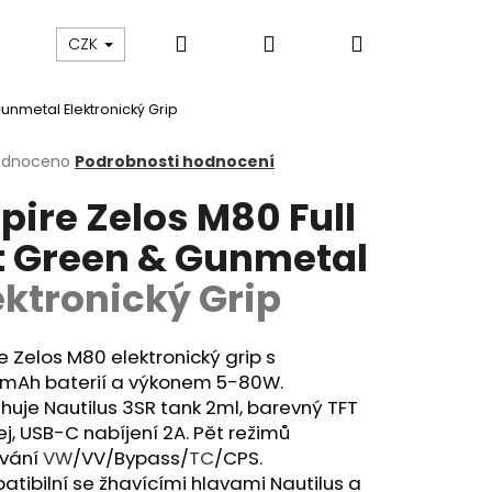
Hledat
Přihlášení
Nákupní
ám
Sledování zásilek
Obchodní podmínky
CZK
 Gunmetal
Elektronický Grip
košík
rné
odnoceno
Podrobnosti hodnocení
cení
pire Zelos M80 Full
ktu
t Green & Gunmetal
ektronický Grip
ček.
e Zelos M80 elektronický grip s
mAh baterií a výkonem 5-80W.
uje Nautilus 3SR tank 2ml, barevný TFT
ej, USB-C nabíjení 2A. Pět režimů
Následující
vání
VW
/VV/Bypass/
TC
/CPS.
tibilní se žhavícími hlavami Nautilus a