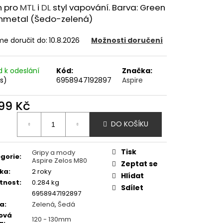
OD - PŘEDNAPLNĚNÁ
n pro
MTL
i
DL
styl vapování. Barva: Green
ATERMELON - 20MG -
nmetal (Šedo-zelená)
e doručit do:
10.8.2026
Možnosti doručení
č
d k odeslání
Kód:
Značka:
ks)
6958947192897
Aspire
599 Kč
ná
DO KOŠÍKU
:
Tisk
Gripy a mody
gorie
:
Aspire Zelos M80
Zeptat se
ka
:
2 roky
Hlídat
tnost
:
0.284 kg
Sdílet
6958947192897
va
:
Zelená
,
Šedá
ová
120 - 130mm