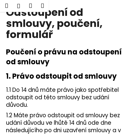
K
Hledat
Nákupní
Menu
Přihlášení
Odstoupení od
Přejít
o
Zpět
Zpět
na
košík
š
smlouvy, poučení,
obsah
í
formulář
C
k
o
p
Poučení o právu na odstoupení
o
od smlouvy
t
ř
1. Právo odstoupit od smlouvy
e
b
1.1 Do 14 dnů máte právo jako spotřebitel
u
odstoupit od této smlouvy bez udání
j
důvodu.
e
1.2 Máte právo odstoupit od smlouvy bez
t
udání důvodu ve lhůtě 14 dnů ode dne
e
následujícího po dni uzavření smlouvy a v
n