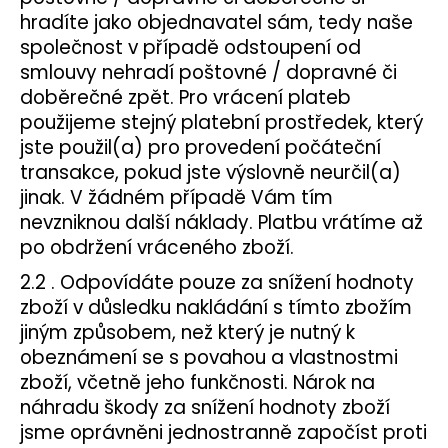
225
hradíte jako objednavatel sám, tedy naše
Kč
společnost v případě odstoupení od
smlouvy nehradí poštovné / dopravné či
doběrečné zpět. Pro vrácení plateb
použijeme stejný platební prostředek, který
jste použil(a) pro provedení počáteční
transakce, pokud jste výslovně neurčil(a)
jinak. V žádném případě Vám tím
nevzniknou další náklady. Platbu vrátíme až
po obdržení vráceného zboží.
2.2 . Odpovídáte pouze za snížení hodnoty
zboží v důsledku nakládání s tímto zbožím
jiným způsobem, než který je nutný k
obeznámení se s povahou a vlastnostmi
zboží, včetně jeho funkčnosti. Nárok na
náhradu škody za snížení hodnoty zboží
jsme oprávněni jednostranně započíst proti