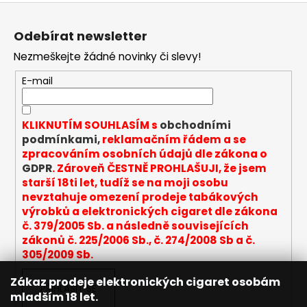
Z
á
Odebírat newsletter
p
Nezmeškejte žádné novinky či slevy!
a
t
E-mail
í
KLIKNUTÍM SOUHLASÍM s
obchodními
podmínkami,
reklamačním řádem a se
zpracováním osobních údajů dle zákona o
GDPR
. Zároveň ČESTNĚ PROHLAŠUJI, že jsem
starší 18ti let, tudíž se na moji osobu
nevztahuje omezení prodeje tabákových
výrobků a elektronických cigaret dle zákona
č. 379/2005 Sb. a následně souvisejících
zákonů č. 225/2006 Sb., č. 274/2008 Sb a č.
305/2009 Sb.
Zákaz prodeje elektronických cigaret osobám
PŘIHLÁSIT SE
mladším 18 let.