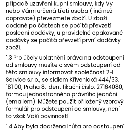
případě uzavření kupní smlouvy, kdy Vy
a
nebo Vámi určená třetí osoba (jiná než
j
dopravce) převezmete zboží. U zboží
í
dodané po částech se počítá převzetí
t
poslední dodávky, u pravidelné opakované
?
dodávky se počítá převzetí první dodávky
zboží.
1.3 Pro účely uplatnění práva na odstoupení
od smlouvy musíte o svém odstoupení od
HLEDAT
této smlouvy informovat společnost 2H
Service s.r.o., se sídlem Křivenická 444/33,
181 00, Praha 8, identifikační číslo: 27164080,
D
formou jednostranného právního jednání
o
(emailem). Můžete použít přiložený vzorový
p
formulář pro odstoupení od smlouvy, není
o
to však Vaší povinností.
r
u
1.4 Aby byla dodržena lhůta pro odstoupení