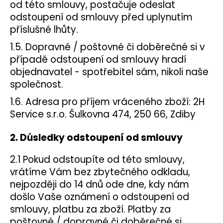
č
od této smlouvy, postačuje odeslat
u
odstoupení od smlouvy před uplynutím
j
příslušné lhůty.
e
m
1.5. Dopravné / poštovné či doběrečné si v
e
případě odstoupení od smlouvy hradí
objednavatel - spotřebitel sám, nikoli naše
společnost.
ELF
BAR
1.6. Adresa pro příjem vráceného zboží: 2H
ELFA
POD
Service s.r.o. Šulkovna 474, 250 66, Zdiby
-
PŘEDNAPLNĚNÁ
CARTRIDGE
2. Důsledky odstoupení od smlouvy
-
WATERMELON
2.1 Pokud odstoupíte od této smlouvy,
-
20MG
vrátíme Vám bez zbytečného odkladu,
-
nejpozději do 14 dnů ode dne, kdy nám
2KS
došlo Vaše oznámení o odstoupení od
189
smlouvy, platbu za zboží. Platby za
Kč
Původně:
poštovné / dopravné či doběrečné si