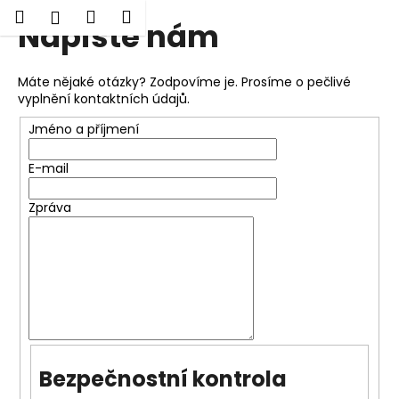
K
Hledat
Nákupní
Menu
Přihlášení
Napište nám
Přejít
o
Zpět
Zpět
na
košík
š
obsah
í
Máte nějaké otázky? Zodpovíme je. Prosíme o pečlivé
C
k
vyplnění kontaktních údajů.
o
Jméno a příjmení
p
o
E-mail
t
ř
Zpráva
e
b
u
j
e
t
e
Bezpečnostní kontrola
n