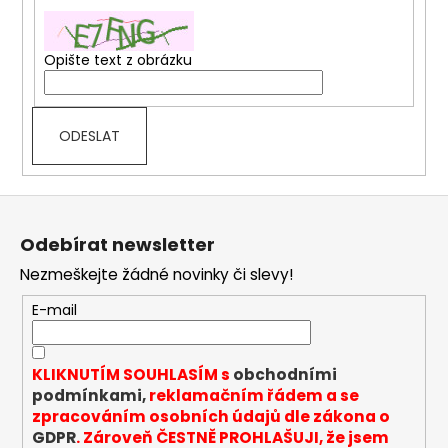
a
j
Opište text z obrázku
í
t
?
ODESLAT
Z
á
HLEDAT
Odebírat newsletter
p
Nezmeškejte žádné novinky či slevy!
a
t
E-mail
D
í
o
p
KLIKNUTÍM SOUHLASÍM s
obchodními
o
podmínkami,
reklamačním řádem a se
r
zpracováním osobních údajů dle zákona o
u
GDPR
. Zároveň ČESTNĚ PROHLAŠUJI, že jsem