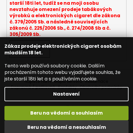
č
starší 18ti let, tudíž se na moji osobu
u
nevztahuje omezení prodeje tabákových
j
výrobků a elektronických cigaret dle zákona
e
č. 379/2005 Sb. a následně souvisejících
m
zákonů č. 225/2006 Sb., č. 274/2008 Sb a č.
e
305/2009 Sb.
Zákaz prodeje elektronických cigaret osobám
PŘIHLÁSIT SE
INNOKIN
mladším 18 let.
Z-
COIL
Tento web používá soubory cookie. Dalším
0,8
OHM
procházením tohoto webu vyjadřujete souhlas, že
-
jste starší 18ti let a s používáním cookie.
ŽHAVÍCÍ
Napište nám
Mapa serveru
Reklamace
HLAVA
Dopravné / poštovné
Kontakty
Obchodní podmínky
Nastavení
69
Kč
Vytvořil Shoptet
Beru na vědomí a souhlasím
Copyright 2026
Joyetech - Značkové elektronické
cigarety
. Všechna práva vyhrazena.
Upravit nastavení
Vítejte na JOYETECH. DORUČENÍ ZDARMA zásilkovnou nad
Beru na vědomí a nesouhlasím
cookies
600,- kč / 50 EURO!