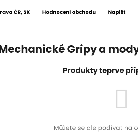
rava ČR, SK
Hodnocení obchodu
Napište n
Co potřebujete najít?
Mechanické Gripy a mod
HLEDAT
Produkty teprve př
Doporučujeme
Můžete se ale podívat na o