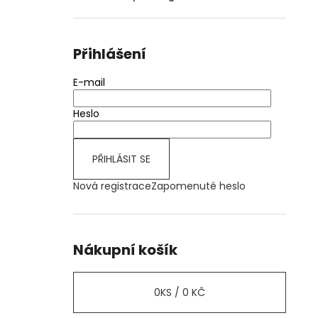
Přihlášení
E-mail
Heslo
PŘIHLÁSIT SE
Nová registrace
Zapomenuté heslo
Nákupní košík
0
KS /
0 KČ