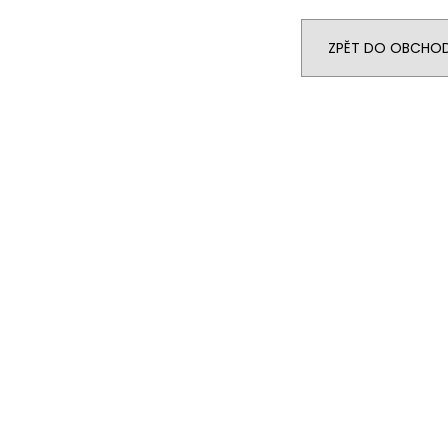
LIQUID DEKANG PINEAPPLE 10ML - 11MG
ELF BAR ELFA P
(ANANAS)
CARTRIDGE - W
2KS
195 Kč
ZPĚT DO OBCHO
189 Kč
Původně:
225 K