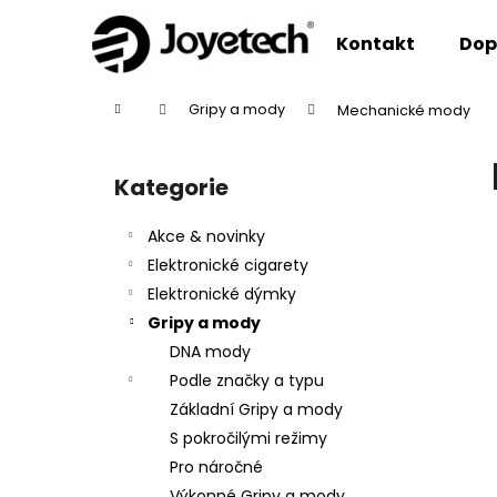
K
Přejít
na
o
Kontakt
Dop
obsah
Zpět
Zpět
š
do
do
í
Domů
Gripy a mody
Mechanické mody
k
obchodu
obchodu
P
o
Kategorie
Přeskočit
s
kategorie
t
Akce & novinky
r
Elektronické cigarety
a
Elektronické dýmky
n
Gripy a mody
n
DNA mody
í
Podle značky a typu
p
Základní Gripy a mody
a
S pokročilými režimy
n
Pro náročné
e
Výkonné Gripy a mody