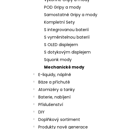
JOYETECH BF SS316 ATOMIZER 0,6OHM
l
POD Gripy a mody
57 Kč
Samostatné Gripy a mody
Kompletní Sety
S integrovanou baterií
S vyměnitelnou baterií
S OLED displejem
S dotykovým displejem
Squonk mody
Mechanické mody
E-liquidy, náplně
Báze a příchutě
Atomizéry a tanky
Baterie, nabíjení
Příslušenství
DIY
Doplňkový sortiment
Produkty nové generace