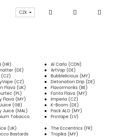
Hledat
Přihlášení
Nákupní
ám
Sledování zásilek
Obchodní podmínky
CZK
košík
 (HR)
Al Carlo (CDN)
matter (DE)
ArtVap (DE)
y (CZ)
Bubblelicious (MY)
yVape (CZ)
Detonation Drip (DE)
in Flava (UK)
Flavormonks (BE)
ourtec (PL)
Fonta Flava (MY)
y Flava (MY)
Imperia (CZ)
 Juice (GB)
K-Boom (DE)
y Juice (MAL)
Pack ALO (MY)
mium Tobacco
ProVape (LV)
Následující
ice (UK)
The Eccentrics (FR)
cco Bastards
Tropika (MY)