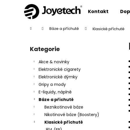
K
Přejít
na
o
Kontakt
Dop
obsah
Zpět
Zpět
š
do
do
í
Domů
Báze a příchutě
Klasické příchutě
k
obchodu
obchodu
P
o
Kategorie
Přeskočit
s
kategorie
t
Akce & novinky
r
Elektronické cigarety
a
Elektronické dýmky
n
Gripy a mody
n
E-liquidy, náplně
í
Báze a příchutě
p
Beznikotinové báze
a
Nikotinové báze (Boostery)
n
Klasické příchutě
e
814 (FR)