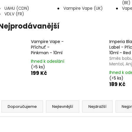
LIQUID DEKANG PINEAPPLE 10ML - 11MG
ELF BAR ELFA P
(BE)
(ANANAS)
CARTRIDGE - W
UAHU (CDN)
Vampire Vape (UK)
Vape
2KS
VDLV (FR)
195 Kč
189 Kč
Původně:
225 K
Nejprodávanější
Vampire Vape -
Imperia Bl
Příchuť -
Label - Pří
Pinkman - 10ml
10ml - Red
Směs bobul
Ihned k odeslání
Mentol, An
(>5 ks)
199 Kč
Ihned k od
(>5 ks)
189 Kč
Ř
a
Doporučujeme
Nejlevnější
Nejdražší
Nejp
z
e
V
n
NOVINKA
NOVINKA
Kód:
8596415986333
Kód:
8596