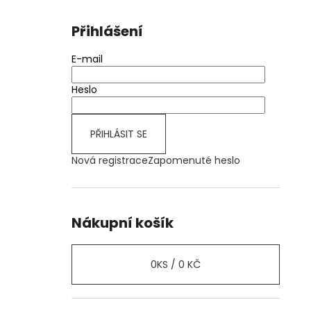
Přihlášení
E-mail
Heslo
PŘIHLÁSIT SE
Nová registrace
Zapomenuté heslo
Nákupní košík
0
KS /
0 KČ