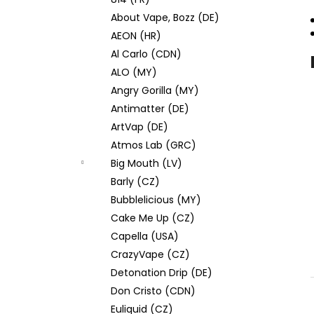
JOYETECH BF SS316 ATOMIZER 0,6OHM
l
About Vape, Bozz (DE)
57 Kč
AEON (HR)
Al Carlo (CDN)
ALO (MY)
Angry Gorilla (MY)
Antimatter (DE)
ArtVap (DE)
Atmos Lab (GRC)
Big Mouth (LV)
Barly (CZ)
Bubblelicious (MY)
Cake Me Up (CZ)
Capella (USA)
CrazyVape (CZ)
Detonation Drip (DE)
Don Cristo (CDN)
Euliquid (CZ)