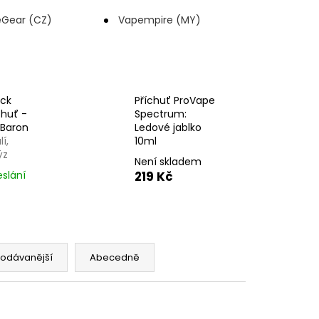
OD - PŘEDNAPLNĚNÁ
ATERMELON - 20MG -
Gear (CZ)
Vapempire (MY)
č
ack
Příchuť ProVape
chuť -
Spectrum:
 Baron
Ledové jablko
í,
10ml
ýz
Není skladem
eslání
219 Kč
rodávanější
Abecedně
NOVINKA
415318707
Kód:
8594173560154