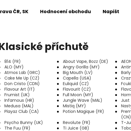
rava ČR, SK
Hodnocení obchodu
Napište n
Co potřebujete najít?
Klasické příchutě
HLEDAT
814 (FR)
About Vape, Bozz (DE)
AEON
ALO (MY)
Angry Gorilla (MY)
Anti
Atmos Lab (GRC)
Big Mouth (LV)
Barl
Cake Me Up (CZ)
Capella (USA)
Craz
Doporučujeme
Don Cristo (CDN)
Euliquid (CZ)
Fcuk
Flavour Art (IT)
Flavourit (CZ)
Flav
Frumist (UK)
Full Moon (MY)
Horn
Infamous (HR)
Jungle Wave (MAL)
Just
Medusa (MAL)
Mistiq (MY)
Nast
Playaz Club (CA)
Potion Magique (FR)
Pre
(CN)
Psycho Bunny (UK)
Revolute (FR)
T-Ju
The Fuu (FR)
Ti Juice (GB)
Toba