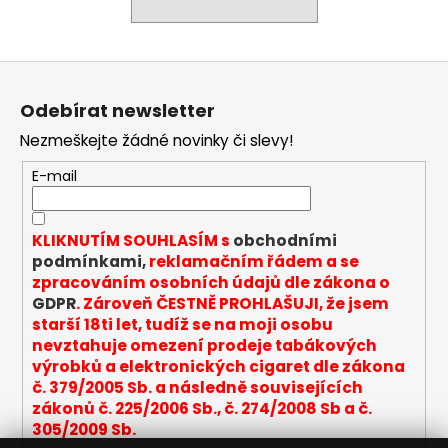
a
j
Z
í
á
t
Odebírat newsletter
p
?
Nezmeškejte žádné novinky či slevy!
a
t
E-mail
í
HLEDAT
KLIKNUTÍM SOUHLASÍM s
obchodními
podmínkami,
reklamačním řádem a se
zpracováním osobních údajů dle zákona o
GDPR
. Zároveň ČESTNĚ PROHLAŠUJI, že jsem
D
starší 18ti let, tudíž se na moji osobu
o
nevztahuje omezení prodeje tabákových
p
výrobků a elektronických cigaret dle zákona
o
č. 379/2005 Sb. a následně souvisejících
r
zákonů č. 225/2006 Sb., č. 274/2008 Sb a č.
u
305/2009 Sb.