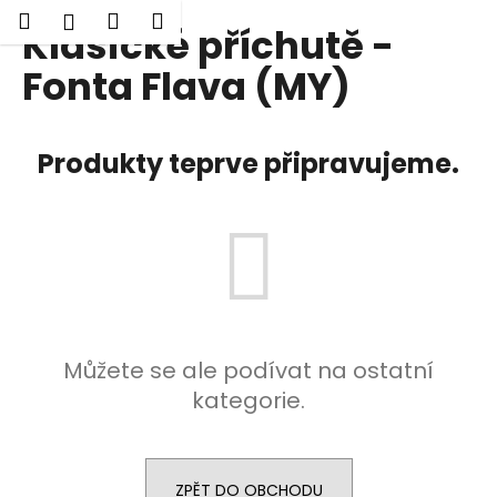
K
Hledat
Nákupní
Menu
Přihlášení
Klasické příchutě -
Přejít
o
Zpět
Zpět
na
košík
š
Fonta Flava (MY)
obsah
í
C
k
o
Produkty teprve připravujeme.
p
o
t
ř
e
b
u
Můžete se ale podívat na ostatní
j
kategorie.
e
t
e
n
ZPĚT DO OBCHODU