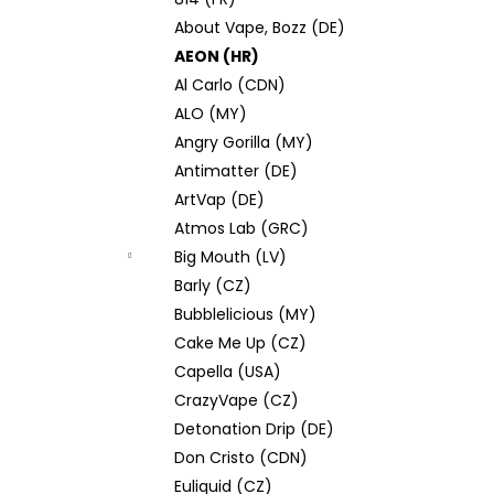
JOYETECH BF SS316 ATOMIZER 0,6OHM
l
About Vape, Bozz (DE)
57 Kč
AEON (HR)
Al Carlo (CDN)
ALO (MY)
Angry Gorilla (MY)
Antimatter (DE)
ArtVap (DE)
Atmos Lab (GRC)
Big Mouth (LV)
Barly (CZ)
Bubblelicious (MY)
Cake Me Up (CZ)
Capella (USA)
CrazyVape (CZ)
Detonation Drip (DE)
Don Cristo (CDN)
Euliquid (CZ)