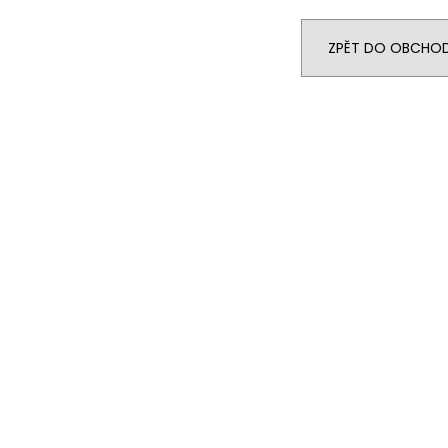
LIQUID DEKANG PINEAPPLE 10ML - 11MG
ELF BAR ELFA P
(ANANAS)
CARTRIDGE - W
2KS
195 Kč
ZPĚT DO OBCHO
189 Kč
Původně:
225 K