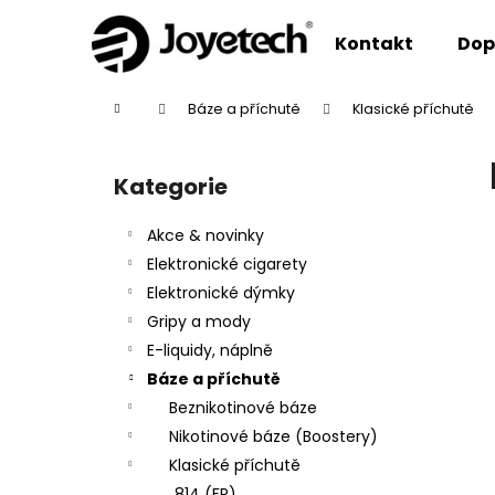
K
Přejít
na
o
Kontakt
Dop
obsah
Zpět
Zpět
š
do
do
í
Domů
Báze a příchutě
Klasické příchutě
k
obchodu
obchodu
P
o
Kategorie
Přeskočit
s
kategorie
t
Akce & novinky
r
Elektronické cigarety
a
Elektronické dýmky
n
Gripy a mody
n
E-liquidy, náplně
í
Báze a příchutě
p
Beznikotinové báze
a
Nikotinové báze (Boostery)
n
Klasické příchutě
e
814 (FR)