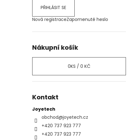
PŘIHLÁSIT SE
Nová registrace
Zapomenuté heslo
Nákupní košík
0
KS /
0 KČ
Kontakt
Joyetech
obchod
@
joyetech.cz
+420 737 923 777
+420 737 923 777