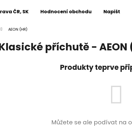
rava ČR, SK
Hodnocení obchodu
Napište n
AEON (HR)
Co potřebujete najít?
Klasické příchutě - AEON 
HLEDAT
Produkty teprve př
Doporučujeme
Můžete se ale podívat na o