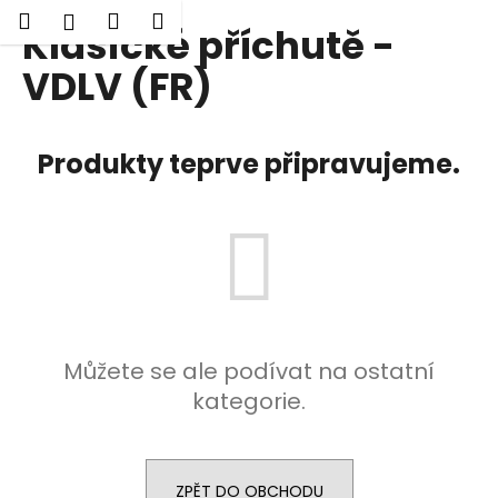
K
Hledat
Nákupní
Menu
Přihlášení
Klasické příchutě -
Přejít
o
Zpět
Zpět
na
košík
š
VDLV (FR)
obsah
í
C
k
o
Produkty teprve připravujeme.
p
o
t
ř
e
b
u
Můžete se ale podívat na ostatní
j
kategorie.
e
t
e
n
ZPĚT DO OBCHODU