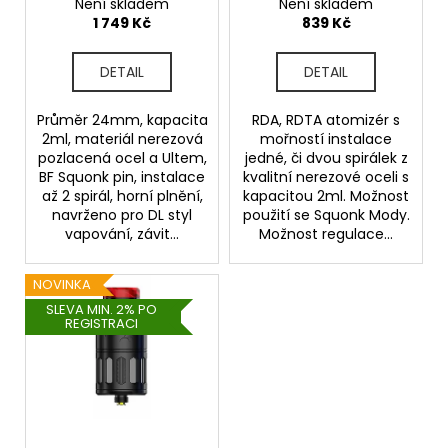
24mm (Zlatá)
Není skladem
Není skladem
u
1 749 Kč
839 Kč
k
t
DETAIL
DETAIL
ů
Průměr 24mm, kapacita
RDA, RDTA atomizér s
2ml, materiál nerezová
mořností instalace
pozlacená ocel a Ultem,
jedné, či dvou spirálek z
BF Squonk pin, instalace
kvalitní nerezové oceli s
až 2 spirál, horní plnění,
kapacitou 2ml. Možnost
navrženo pro DL styl
použití se Squonk Mody.
vapování, závit...
Možnost regulace...
NOVINKA
SLEVA MIN. 2% PO
REGISTRACI