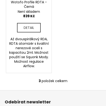
Wotofo Profile RDTA -
Černá
Není skladem
839 Kč
DETAIL
Až dvouspirálkový RDA,
RDTA atomizér s kvalitní
nerezové oceli s
kapacitou 2ml. Možnost
použití se Squonk Mody.
Možnost regulace
Airflow.
3
položek celkem
O
v
Z
l
á
á
Odebírat newsletter
d
p