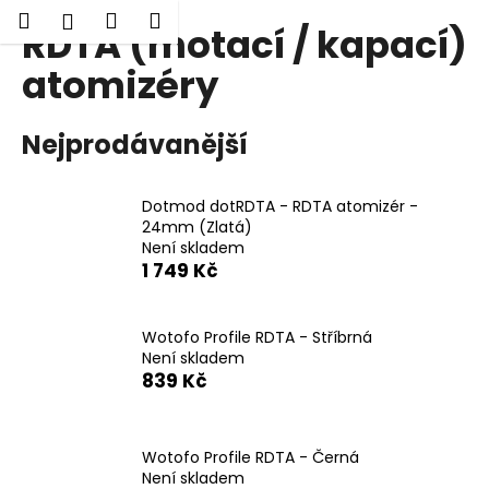
K
Hledat
Nákupní
Menu
Přihlášení
RDTA (motací / kapací)
Přejít
o
Zpět
Zpět
na
košík
š
atomizéry
obsah
í
C
k
Nejprodávanější
o
p
o
Dotmod dotRDTA - RDTA atomizér -
t
24mm (Zlatá)
Není skladem
ř
1 749 Kč
e
b
Wotofo Profile RDTA - Stříbrná
u
Není skladem
j
839 Kč
e
t
e
Wotofo Profile RDTA - Černá
Není skladem
n