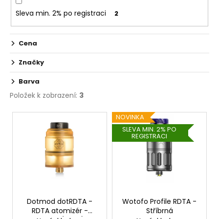
č
u
Sleva min. 2% po registraci
2
j
e
m
Cena
e
Značky
Barva
JOYETECH
ATOMIZER
Položek k zobrazení:
3
EX
0,5
V
OHM
NOVINKA
ý
SLEVA MIN. 2% PO
49
REGISTRACI
p
Kč
i
s
p
r
o
Dotmod dotRDTA -
Wotofo Profile RDTA -
RDTA atomizér -
Stříbrná
d