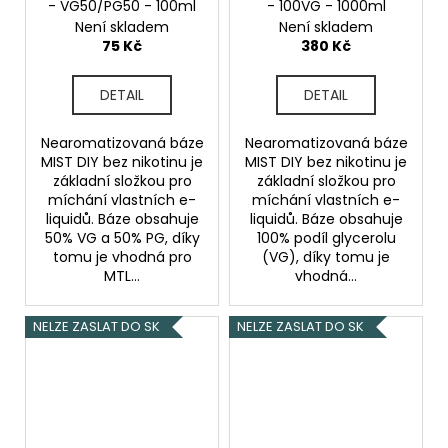
- VG50/PG50 - 100ml
- 100VG - 1000ml
Není skladem
Není skladem
75 Kč
380 Kč
DETAIL
DETAIL
Nearomatizovaná báze
Nearomatizovaná báze
MIST DIY bez nikotinu je
MIST DIY bez nikotinu je
základní složkou pro
základní složkou pro
míchání vlastních e-
míchání vlastních e-
liquidů. Báze obsahuje
liquidů. Báze obsahuje
50% VG a 50% PG, díky
100% podíl glycerolu
tomu je vhodná pro
(VG), díky tomu je
MTL...
vhodná...
NELZE ZASLAT DO SK
NELZE ZASLAT DO SK