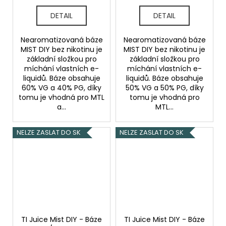
DETAIL
DETAIL
Nearomatizovaná báze
Nearomatizovaná báze
MIST DIY bez nikotinu je
MIST DIY bez nikotinu je
základní složkou pro
základní složkou pro
míchání vlastních e-
míchání vlastních e-
liquidů. Báze obsahuje
liquidů. Báze obsahuje
60% VG a 40% PG, díky
50% VG a 50% PG, díky
tomu je vhodná pro MTL
tomu je vhodná pro
a...
MTL...
NELZE ZASLAT DO SK
NELZE ZASLAT DO SK
TI Juice Mist DIY - Báze
TI Juice Mist DIY - Báze