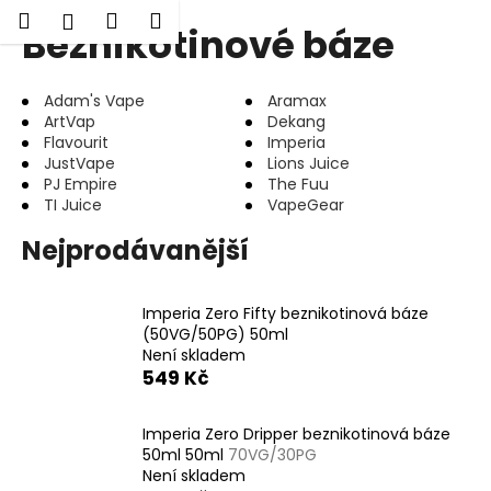
K
Hledat
Nákupní
Menu
Přihlášení
Beznikotinové báze
Přejít
o
Zpět
Zpět
na
košík
š
obsah
í
Adam's Vape
Aramax
C
k
ArtVap
Dekang
o
Flavourit
Imperia
JustVape
Lions Juice
p
PJ Empire
The Fuu
o
TI Juice
VapeGear
t
Nejprodávanější
ř
e
b
Imperia Zero Fifty beznikotinová báze
(50VG/50PG) 50ml
u
Není skladem
j
549 Kč
e
t
Imperia Zero Dripper beznikotinová báze
e
50ml 50ml
70VG/30PG
Není skladem
n