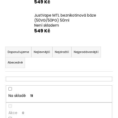
549 Kč
a
j
JustVape MTL beznikotinová báze
í
(50VG/50PG) 50ml
Není skladem
t
549 Kč
?
Ř
a
Doporučujeme
Nejlevnější
Nejdražší
Nejprodávanější
z
HLEDAT
Abecedně
e
n
í
D
p
o
r
p
Na skladě
11
o
o
d
r
u
Akce
u
0