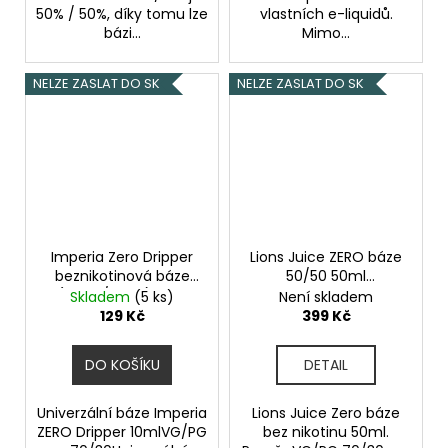
50% / 50%, díky tomu lze
vlastních e-liquidů.
bázi...
Mimo...
NELZE ZASLAT DO SK
NELZE ZASLAT DO SK
Imperia Zero Dripper
Lions Juice ZERO báze
beznikotinová báze
50/50 50ml
(70VG/30PG) 10ml
Beznikotinová báze
Skladem
(5 ks)
Není skladem
10ml
129 Kč
399 Kč
DO KOŠÍKU
DETAIL
Univerzální báze Imperia
Lions Juice Zero báze
ZERO Dripper 10mlVG/PG
bez nikotinu 50ml.