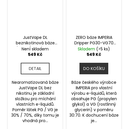
JustVape DL
ZERO báze IMPERIA
beznikotinová báze
Dripper PG30-VG70
(70VG/30PG) 50ml
50ml-0mg
Není skladem
Skladem
(>5 ks)
objem 50ml tabáková
549 Kč
549 Kč
nálepka Kolek R
DETAIL
DO KOŠÍKU
Nearomatizovaná báze
Báze českého výrobce
JustVape DL bez
IMPERIA pro vlastní
nikotinu je základní
výrobu e-liquidů, která
složkou pro míchání
obsahuje PG (propylen
vlastních e-liquidů.
glykol) a VG (rostlinný
Poměr látek PG / VG je
glycerin) v poměru
30% / 70%, díky tomu je
30:70. K dochucení báze
vhodná pro...
je...