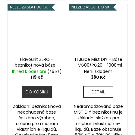
NELZE ZASLAT DO SK
NELZE ZASLAT DO SK
Flavourit ZERO -
TI Juice Mist DIY - Báze
beznikotinová báze -
- VG80/PG20 - 1000ml
70VG/30PG - 10ml
Ihned k odeslání
(>5 ks)
Není skladem
119 Kč
380 Kč
DO KOŠÍKU
DETAIL
Základní beznikotinová
Nearomatizovaná báze
neochucená báze
MIST DIY bez nikotinu je
českého výrobce,
základní složkou pro
určená pro míchání
míchání vlastních e-
vlastních e-liquidů.
liquidů. Báze obsahuje
Obsah nikotinu 0mg,
80% VG a 20% PG, díky