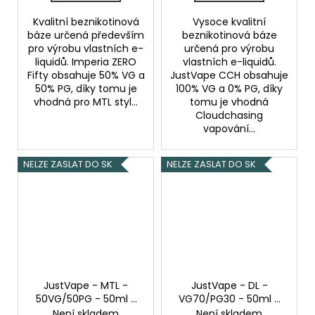
Kvalitní beznikotinová
Vysoce kvalitní
báze určená především
beznikotinová báze
pro výrobu vlastních e-
určená pro výrobu
liquidů. Imperia ZERO
vlastních e-liquidů.
Fifty obsahuje 50% VG a
JustVape CCH obsahuje
50% PG, díky tomu je
100% VG a 0% PG, díky
vhodná pro MTL styl...
tomu je vhodná
Cloudchasing
vapování...
NELZE ZASLAT DO SK
NELZE ZASLAT DO SK
JustVape - MTL -
JustVape - DL -
50VG/50PG - 50ml -
VG70/PG30 - 50ml -
0mg
Beznikotinová
0mg
Beznikotinová
Není skladem
Není skladem