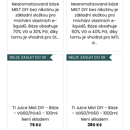
Nearomatizovaná báze
Nearomatizovaná báze
MIST DIY bez nikotinu je
MIST DIY bez nikotinu je
základní složkou pro
základní složkou pro
míchání vlastních e-
míchání vlastních e-
liquidů. Báze obsahuje
liquidů. Báze obsahuje
70% VG a 30% PG, díky
60% VG a 40% PG, díky
tomu je vhodná pro DL...
tomu je vhodná pro MTL
a...
NELZE ZASLAT DO SK
NELZE ZASLAT DO SK
TI Juice Mist DIY - Báze
TI Juice Mist DIY - Báze
- VG60/PG40 - 100ml
- VG50/PG50 - 1000ml
Není skladem
Není skladem
75 Kč
380 Kč