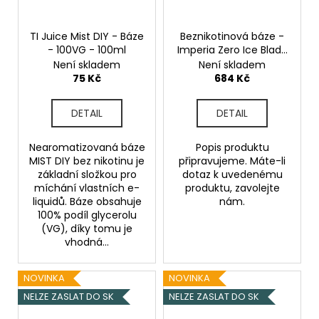
TI Juice Mist DIY - Báze
Beznikotinová báze -
- 100VG - 100ml
Imperia Zero Ice Blade
- 100%PG - 100ml
Není skladem
Není skladem
75 Kč
684 Kč
DETAIL
DETAIL
Nearomatizovaná báze
Popis produktu
MIST DIY bez nikotinu je
připravujeme. Máte-li
základní složkou pro
dotaz k uvedenému
míchání vlastních e-
produktu, zavolejte
liquidů. Báze obsahuje
nám.
100% podíl glycerolu
(VG), díky tomu je
vhodná...
NOVINKA
NOVINKA
NELZE ZASLAT DO SK
NELZE ZASLAT DO SK