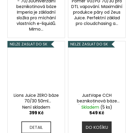
- 70/30Univerzální
Poměr VG/PG 70/30 pro
beznikotinová báze
DTL vapování. Maximální
Imperia je základní
produkce páry od Zeus
složka pro míchání
Juice. Perfektní základ
vlastních e-liquidů.
pro cloudchasing a...
Mimo...
NELZE ZASLAT DO SK
NELZE ZASLAT DO SK
Lions Juice ZERO báze
JustVape CCH
70/30 50ml
beznikotinová báze
Beznikotinová báze
(100VG/0PG) 50ml
Není skladem
Skladem
(5 ks)
objem 50ml kolek R
399 Kč
549 Kč
DETAIL
DO KOŠÍKU