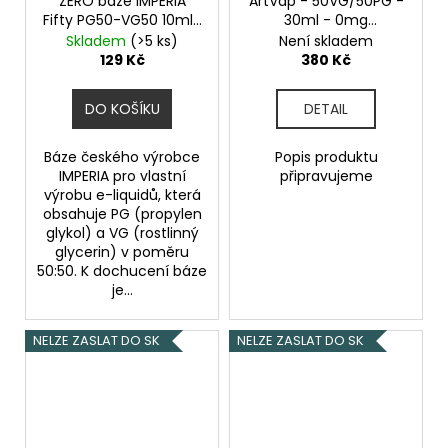
ZERO báze IMPERIA
ArtVap - 50VG/50PG -
Fifty PG50-VG50 10ml-
30ml - 0mg
0mg 1Pack
Beznikotinová báze
Skladem
(>5 ks)
Není skladem
129 Kč
380 Kč
DO KOŠÍKU
DETAIL
Báze českého výrobce
Popis produktu
IMPERIA pro vlastní
připravujeme
výrobu e-liquidů, která
obsahuje PG (propylen
glykol) a VG (rostlinný
glycerin) v poměru
50:50. K dochucení báze
je...
NELZE ZASLAT DO SK
NELZE ZASLAT DO SK