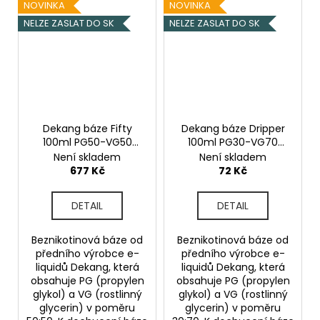
NOVINKA
NOVINKA
NELZE ZASLAT DO SK
NELZE ZASLAT DO SK
Dekang báze Fifty
Dekang báze Dripper
100ml PG50-VG50
100ml PG30-VG70
0mg
0mg
Není skladem
Není skladem
677 Kč
72 Kč
DETAIL
DETAIL
Beznikotinová báze od
Beznikotinová báze od
předního výrobce e-
předního výrobce e-
liquidů Dekang, která
liquidů Dekang, která
obsahuje PG (propylen
obsahuje PG (propylen
glykol) a VG (rostlinný
glykol) a VG (rostlinný
glycerin) v poměru
glycerin) v poměru