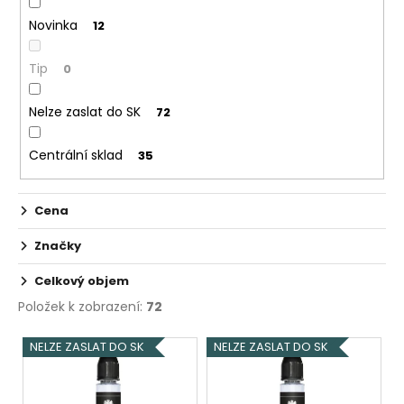
č
k
u
Novinka
12
t
j
ů
e
Tip
0
m
e
Nelze zaslat do SK
72
INNOKIN
Centrální sklad
35
Z-
COIL
0,8
Cena
OHM
-
ŽHAVÍCÍ
Značky
HLAVA
Celkový objem
69
Kč
Položek k zobrazení:
72
V
NELZE ZASLAT DO SK
NELZE ZASLAT DO SK
ý
p