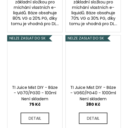
základní složkou pro
základní složkou pro
míchání vlastních e-
míchání vlastních e-
liquidů. Báze obsahuje
liquidů. Báze obsahuje
80% VG a 20% PG, díky
70% VG a 30% PG, díky
tomu je vhodná pro DL...
tomu je vhodná pro DL...
NELZE ZASLAT DO SK
NELZE ZASLAT DO SK
TI Juice Mist DIY - Báze
TI Juice Mist DIY - Báze
- VG70/PG30 - 100ml
- VG60/PG40 - 1000ml
Není skladem
Není skladem
75 Kč
380 Kč
DETAIL
DETAIL