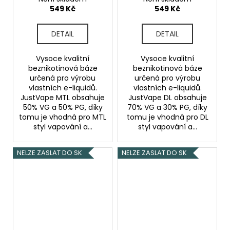
báze
báze
549 Kč
549 Kč
DETAIL
DETAIL
Vysoce kvalitní
Vysoce kvalitní
beznikotinová báze
beznikotinová báze
určená pro výrobu
určená pro výrobu
vlastních e-liquidů.
vlastních e-liquidů.
JustVape MTL obsahuje
JustVape DL obsahuje
50% VG a 50% PG, díky
70% VG a 30% PG, díky
tomu je vhodná pro MTL
tomu je vhodná pro DL
styl vapování a...
styl vapování a...
NELZE ZASLAT DO SK
NELZE ZASLAT DO SK