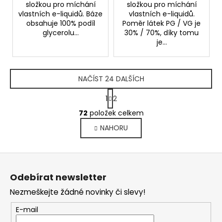
složkou pro míchání
složkou pro míchání
vlastních e-liquidů. Báze
vlastních e-liquidů.
obsahuje 100% podíl
Poměr látek PG / VG je
glycerolu...
30% / 70%, díky tomu
je...
NAČÍST 24 DALŠÍCH
S
1
2
t
O
r
72
položek celkem
v
á
NAHORU
l
n
k
á
o
d
Z
v
a
á
á
c
Odebírat newsletter
n
p
í
í
Nezmeškejte žádné novinky či slevy!
p
a
r
t
E-mail
v