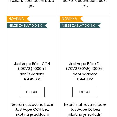
50:50. K dochucení báze
30:70. K dochucení báze
je...
je...
NOVINKA
NOVINKA
NELZE ZASLAT DO SK
NELZE ZASLAT DO SK
JustVape Báze CCH
JustVape Báze DL
(100VG) 1000ml
(70VG/30PG) 1000ml
Není skladem
Není skladem
6 449 Kč
6 449 Kč
DETAIL
DETAIL
Nearomatizovaná báze
Nearomatizovaná báze
JustVape CCH bez
JustVape DL bez
nikotinu je základní
nikotinu je základní