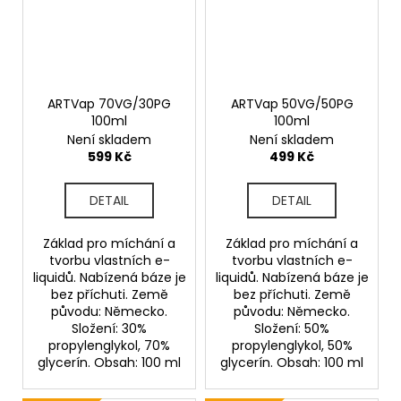
ARTVap 70VG/30PG
ARTVap 50VG/50PG
100ml
100ml
Není skladem
Není skladem
599 Kč
499 Kč
DETAIL
DETAIL
Základ pro míchání a
Základ pro míchání a
tvorbu vlastních e-
tvorbu vlastních e-
liquidů. Nabízená báze je
liquidů. Nabízená báze je
bez příchuti. Země
bez příchuti. Země
původu: Německo.
původu: Německo.
Složení: 30%
Složení: 50%
propylenglykol, 70%
propylenglykol, 50%
glycerín. Obsah: 100 ml
glycerín. Obsah: 100 ml