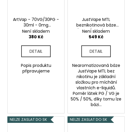
ArtVap - 70VG/30PG -
JustVape MTL
30ml - 0mg
beznikotinová báze
Beznikotinová báze
(50VG/50PG) 50ml
Není skladem
Není skladem
objem 50ml tabáková
380 Kč
549 Kč
nálepka Kolek R
DETAIL
DETAIL
Popis produktu
Nearomatizovaná báze
připravujeme
JustVape MTL bez
nikotinu je základní
složkou pro míchání
vlastních e-liquidů.
Poměr látek PG / VG je
50% / 50%, díky tomu lze
bázi...
NELZE ZASLAT DO SK
NELZE ZASLAT DO SK