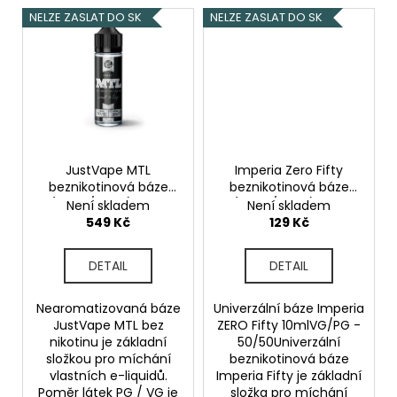
NELZE ZASLAT DO SK
NELZE ZASLAT DO SK
JustVape MTL
Imperia Zero Fifty
beznikotinová báze
beznikotinová báze
(50VG/50PG) 50ml
(50VG/50PG) 10ml
Není skladem
Není skladem
10ml
549 Kč
129 Kč
DETAIL
DETAIL
Nearomatizovaná báze
Univerzální báze Imperia
JustVape MTL bez
ZERO Fifty 10mlVG/PG -
nikotinu je základní
50/50Univerzální
složkou pro míchání
beznikotinová báze
vlastních e-liquidů.
Imperia Fifty je základní
Poměr látek PG / VG je
složka pro míchání