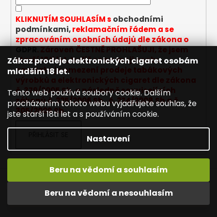
í
k
y
KLIKNUTÍM SOUHLASÍM s
obchodními
v
podmínkami,
reklamačním řádem a se
ý
zpracováním osobních údajů dle zákona o
p
GDPR
. Zároveň ČESTNĚ PROHLAŠUJI, že jsem
i
starší 18ti let, tudíž se na moji osobu
Zákaz prodeje elektronických cigaret osobám
s
nevztahuje omezení prodeje tabákových
mladším 18 let.
u
výrobků a elektronických cigaret dle zákona
č. 379/2005 Sb. a následně souvisejících
Tento web používá soubory cookie. Dalším
zákonů č. 225/2006 Sb., č. 274/2008 Sb a č.
procházením tohoto webu vyjadřujete souhlas, že
305/2009 Sb.
jste starší 18ti let a s používáním cookie.
PŘIHLÁSIT SE
Nastavení
Beru na vědomí a souhlasím
Napište nám
Mapa serveru
Reklamace
Vítejte na JOYETECH. DORUČENÍ ZDARMA zásilkovnou nad
Beru na vědomí a nesouhlasím
Dopravné / poštovné
Kontakty
Obchodní podmínky
600,- kč / 50 EURO!