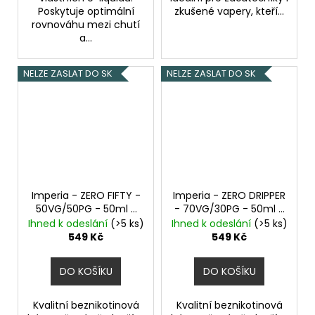
Poskytuje optimální
zkušené vapery, kteří...
rovnováhu mezi chutí
a...
NELZE ZASLAT DO SK
NELZE ZASLAT DO SK
Imperia - ZERO FIFTY -
Imperia - ZERO DRIPPER
50VG/50PG - 50ml -
- 70VG/30PG - 50ml -
0mg
Beznikotinová
0mg
Beznikotinová
Ihned k odeslání
(>5 ks)
Ihned k odeslání
(>5 ks)
báze
báze
549 Kč
549 Kč
DO KOŠÍKU
DO KOŠÍKU
Kvalitní beznikotinová
Kvalitní beznikotinová