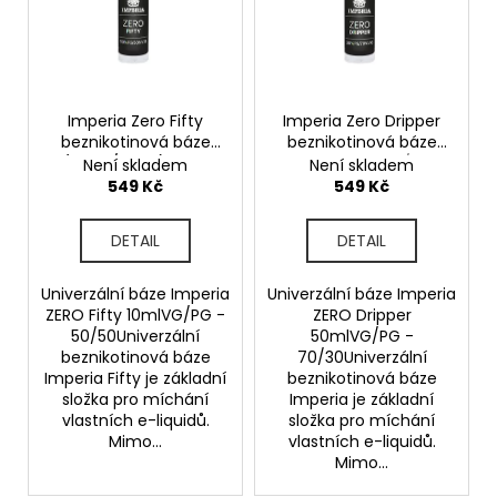
i
s
p
r
o
Imperia Zero Fifty
Imperia Zero Dripper
beznikotinová báze
beznikotinová báze
d
(50VG/50PG) 50ml
50ml 50ml
70VG/30PG
Není skladem
Není skladem
u
549 Kč
549 Kč
k
t
DETAIL
DETAIL
ů
Univerzální báze Imperia
Univerzální báze Imperia
ZERO Fifty 10mlVG/PG -
ZERO Dripper
50/50Univerzální
50mlVG/PG -
beznikotinová báze
70/30Univerzální
Imperia Fifty je základní
beznikotinová báze
složka pro míchání
Imperia je základní
vlastních e-liquidů.
složka pro míchání
Mimo...
vlastních e-liquidů.
Mimo...