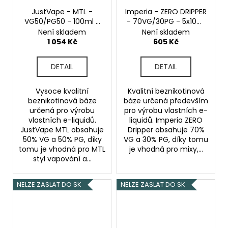
JustVape - MTL -
Imperia - ZERO DRIPPER
VG50/PG50 - 100ml -
- 70VG/30PG - 5x10ml
0mg
Beznikotinová
- 0mg
Beznikotinová
Není skladem
Není skladem
báze
báze
1 054 Kč
605 Kč
DETAIL
DETAIL
Vysoce kvalitní
Kvalitní beznikotinová
beznikotinová báze
báze určená především
určená pro výrobu
pro výrobu vlastních e-
vlastních e-liquidů.
liquidů. Imperia ZERO
JustVape MTL obsahuje
Dripper obsahuje 70%
50% VG a 50% PG, díky
VG a 30% PG, díky tomu
tomu je vhodná pro MTL
je vhodná pro mixy,...
styl vapování a...
NELZE ZASLAT DO SK
NELZE ZASLAT DO SK