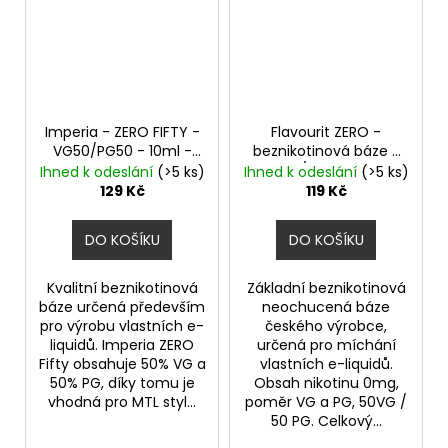
Imperia - ZERO FIFTY -
Flavourit ZERO -
VG50/PG50 - 10ml -
beznikotinová báze -
0mg
Beznikotinová
50VG/50PG - 10ml
Ihned k odeslání
(>5 ks)
Ihned k odeslání
(>5 ks)
báze
129 Kč
119 Kč
DO KOŠÍKU
DO KOŠÍKU
Kvalitní beznikotinová
Základní beznikotinová
báze určená především
neochucená báze
pro výrobu vlastních e-
českého výrobce,
liquidů. Imperia ZERO
určená pro míchání
Fifty obsahuje 50% VG a
vlastních e-liquidů.
50% PG, díky tomu je
Obsah nikotinu 0mg,
vhodná pro MTL styl...
poměr VG a PG, 50VG /
50 PG. Celkový...