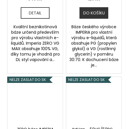
DETAIL
DO KOŠÍKU
Kvalitní beznikotinová
Báze českého výrobce
báze určená především
IMPERIA pro vlastní
pro výrobu vlastních e-
výrobu e-liquidů, která
liquidů. Imperia ZERO VG
obsahuje PG (propylen
MAX obsahuje 100% VG,
glykol) a VG (rostlinný
díky tomu je vhodná pro
glycerin) v poměru
DL styl vapování a...
30:70. K dochucení báze
je...
NELZE ZASLAT DO SK
NELZE ZASLAT DO SK