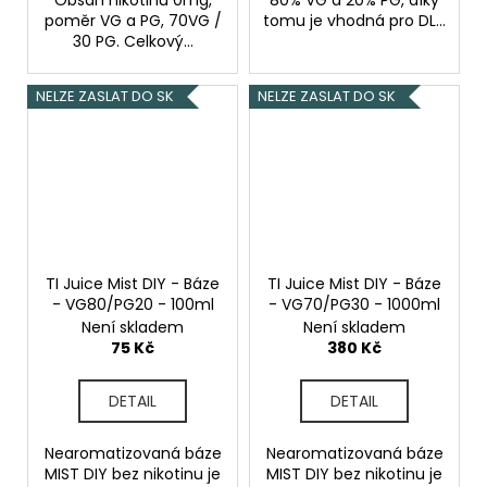
poměr VG a PG, 70VG /
tomu je vhodná pro DL...
30 PG. Celkový...
NELZE ZASLAT DO SK
NELZE ZASLAT DO SK
TI Juice Mist DIY - Báze
TI Juice Mist DIY - Báze
- VG80/PG20 - 100ml
- VG70/PG30 - 1000ml
Není skladem
Není skladem
75 Kč
380 Kč
DETAIL
DETAIL
Nearomatizovaná báze
Nearomatizovaná báze
MIST DIY bez nikotinu je
MIST DIY bez nikotinu je