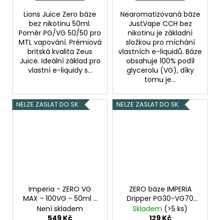
Lions Juice Zero báze
Nearomatizovaná báze
bez nikotinu 50ml.
JustVape CCH bez
Poměr PG/VG 50/50 pro
nikotinu je základní
MTL vapování. Prémiová
složkou pro míchání
britská kvalita Zeus
vlastních e-liquidů. Báze
Juice. Ideální základ pro
obsahuje 100% podíl
vlastní e-liquidy s...
glycerolu (VG), díky
tomu je...
NELZE ZASLAT DO SK
NELZE ZASLAT DO SK
Imperia - ZERO VG
ZERO báze IMPERIA
MAX - 100VG - 50ml -
Dripper PG30-VG70
0mg
Beznikotinová
10ml-0mg 1Pack
Není skladem
Skladem
(>5 ks)
báze
549 Kč
129 Kč