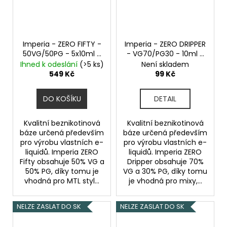
Imperia - ZERO FIFTY -
Imperia - ZERO DRIPPER
50VG/50PG - 5x10ml -
- VG70/PG30 - 10ml -
0mg
Beznikotinová
0mg
Beznikotinová
Ihned k odeslání
(>5 ks)
Není skladem
báze
báze
549 Kč
99 Kč
DO KOŠÍKU
DETAIL
Kvalitní beznikotinová
Kvalitní beznikotinová
báze určená především
báze určená především
pro výrobu vlastních e-
pro výrobu vlastních e-
liquidů. Imperia ZERO
liquidů. Imperia ZERO
Fifty obsahuje 50% VG a
Dripper obsahuje 70%
50% PG, díky tomu je
VG a 30% PG, díky tomu
vhodná pro MTL styl...
je vhodná pro mixy,...
NELZE ZASLAT DO SK
NELZE ZASLAT DO SK