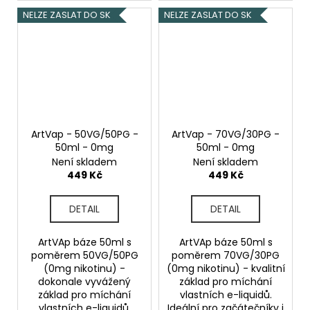
NELZE ZASLAT DO SK
NELZE ZASLAT DO SK
ArtVap - 50VG/50PG -
ArtVap - 70VG/30PG -
50ml - 0mg
50ml - 0mg
Není skladem
Není skladem
449 Kč
449 Kč
DETAIL
DETAIL
ArtVAp báze 50ml s
ArtVAp báze 50ml s
poměrem 50VG/50PG
poměrem 70VG/30PG
(0mg nikotinu) -
(0mg nikotinu) - kvalitní
dokonale vyvážený
základ pro míchání
základ pro míchání
vlastních e-liquidů.
vlastních e-liquidů.
Ideální pro začátečníky i