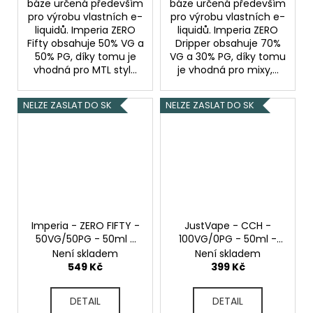
báze určená především
báze určená především
pro výrobu vlastních e-
pro výrobu vlastních e-
liquidů. Imperia ZERO
liquidů. Imperia ZERO
Fifty obsahuje 50% VG a
Dripper obsahuje 70%
50% PG, díky tomu je
VG a 30% PG, díky tomu
vhodná pro MTL styl...
je vhodná pro mixy,...
NELZE ZASLAT DO SK
NELZE ZASLAT DO SK
Imperia - ZERO FIFTY -
JustVape - CCH -
50VG/50PG - 50ml -
100VG/0PG - 50ml -
0mg
Beznikotinová
0mg
Beznikotinová
Není skladem
Není skladem
báze
báze
549 Kč
399 Kč
DETAIL
DETAIL