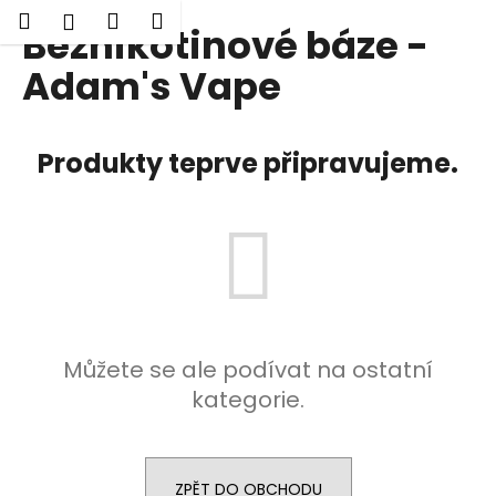
K
Hledat
Nákupní
Menu
Přihlášení
Beznikotinové báze -
Přejít
o
Zpět
Zpět
na
košík
š
Adam's Vape
obsah
í
C
k
o
Produkty teprve připravujeme.
p
o
t
ř
e
b
u
Můžete se ale podívat na ostatní
j
kategorie.
e
t
e
n
ZPĚT DO OBCHODU