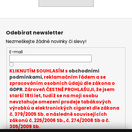
a
j
Z
í
á
t
Odebírat newsletter
p
?
Nezmeškejte žádné novinky či slevy!
a
t
E-mail
í
HLEDAT
KLIKNUTÍM SOUHLASÍM s
obchodními
podmínkami,
reklamačním řádem a se
zpracováním osobních údajů dle zákona o
GDPR
. Zároveň ČESTNĚ PROHLAŠUJI, že jsem
D
starší 18ti let, tudíž se na moji osobu
o
nevztahuje omezení prodeje tabákových
p
výrobků a elektronických cigaret dle zákona
o
č. 379/2005 Sb. a následně souvisejících
r
zákonů č. 225/2006 Sb., č. 274/2008 Sb a č.
u
305/2009 Sb.