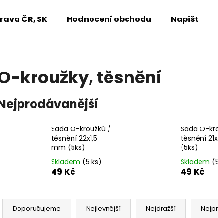
rava ČR, SK
Hodnocení obchodu
Napište n
Co potřebujete najít?
O-kroužky, těsnění
HLEDAT
Nejprodávanější
Sada O-kroužků /
Sada O-kro
Doporučujeme
těsnění 22x1,5
těsnění 21
mm (5ks)
(5ks)
Skladem
(5 ks)
Skladem
(
49 Kč
49 Kč
Ř
a
Doporučujeme
Nejlevnější
Nejdražší
Nejp