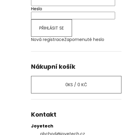
Heslo
PŘIHLÁSIT SE
Nová registrace
Zapomenuté heslo
Nákupní košík
0
KS /
0 KČ
Kontakt
Joyetech
obchod
@
joyetech.cz