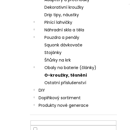
JOYETECH BF SS316 ATOMIZER 0,6OHM
l
Dekorativní kroužky
57 Kč
Drip tipy, náustky
Plnící lahvičky
Náhradní skla a těla
Pouzdra a penály
Squonk dávkovače
Stojánky
Šňůrky na krk
Obaly na baterie (články)
O-kroužky, těsnění
Ostatní příslušenství
DIY
Doplňkový sortiment
Produkty nové generace