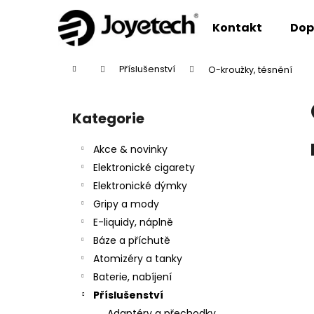
K
Přejít
na
o
Kontakt
Dop
obsah
Zpět
Zpět
š
do
do
í
Domů
Příslušenství
O-kroužky, těsnění
k
obchodu
obchodu
P
o
Kategorie
Přeskočit
s
kategorie
t
Akce & novinky
r
Elektronické cigarety
a
Elektronické dýmky
n
Gripy a mody
n
E-liquidy, náplně
í
Báze a příchutě
p
Atomizéry a tanky
a
Baterie, nabíjení
n
Příslušenství
e
Adaptéry a přechodky