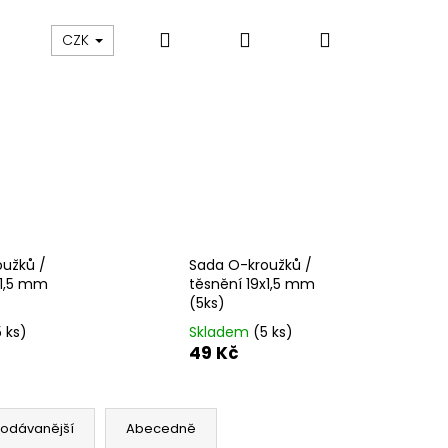
Hledat
Přihlášení
Nákupní
ám
Sledování zásilek
Obchodní podmínky
CZK
košík
užků /
Sada O-kroužků /
x1,5 mm
těsnění 19x1,5 mm
(5ks)
5 ks)
Skladem
(5 ks)
49 Kč
Následující
rodávanější
Abecedně