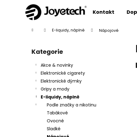
K
Přejít
na
o
Kontakt
Dop
obsah
Zpět
Zpět
š
do
do
í
Domů
E-liquidy, náplně
Nápojové
k
obchodu
obchodu
P
o
Kategorie
Přeskočit
s
kategorie
t
Akce & novinky
r
Elektronické cigarety
a
Elektronické dýmky
n
Gripy a mody
n
E-liquidy, náplně
í
Podle značky a nikotinu
p
Tabákové
a
Ovocné
n
Sladké
e
Nápojové