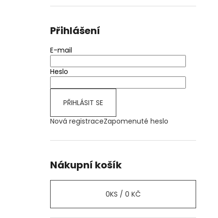
Přihlášení
E-mail
Heslo
PŘIHLÁSIT SE
Nová registrace
Zapomenuté heslo
Nákupní košík
0
KS /
0 KČ