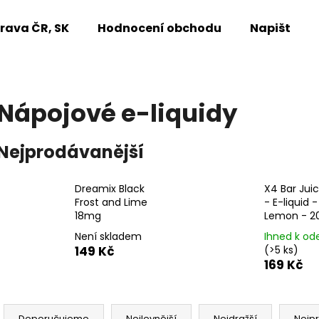
rava ČR, SK
Hodnocení obchodu
Napište n
Co potřebujete najít?
Nápojové e-liquidy
HLEDAT
Nejprodávanější
Dreamix Black
X4 Bar Juic
Doporučujeme
Frost and Lime
- E-liquid -
18mg
Lemon - 
Není skladem
Ihned k od
149 Kč
(>5 ks)
169 Kč
Ř
Doporučujeme
Nejlevnější
Nejdražší
Nejp