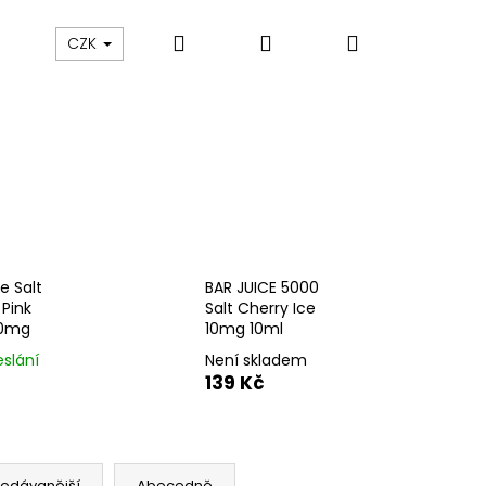
Hledat
Přihlášení
Nákupní
ám
Sledování zásilek
Obchodní podmínky
CZK
košík
e Salt
BAR JUICE 5000
 Pink
Salt Cherry Ice
20mg
10mg 10ml
eslání
Není skladem
139 Kč
Následující
rodávanější
Abecedně