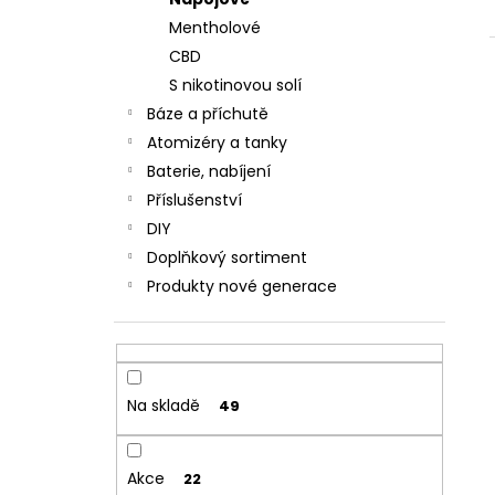
JOYETECH BF SS316 ATOMIZER 0,6OHM
l
Mentholové
57 Kč
CBD
S nikotinovou solí
Báze a příchutě
Atomizéry a tanky
Baterie, nabíjení
Příslušenství
DIY
Doplňkový sortiment
Produkty nové generace
Na skladě
49
Akce
22