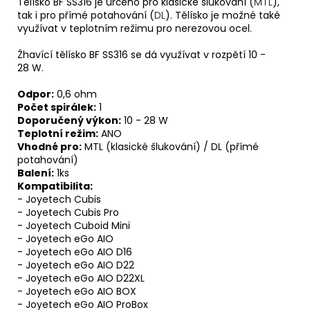
Tělísko BF SS316 je určeno pro klasické šlukování (
MTL
),
tak i pro přímé potahování (
DL
). Tělísko je možné také
využívat v teplotním režimu pro nerezovou ocel.
Žhavící tělísko BF SS316 se dá využívat v rozpětí 10 -
28 W.
Odpor:
0,6 ohm
Počet spirálek:
1
Doporučený výkon:
10 - 28 W
Teplotní režim:
ANO
Vhodné pro:
MTL (klasické šlukování) / DL (přímé
potahování)
Balení:
1ks
Kompatibilita:
- Joyetech Cubis
- Joyetech Cubis Pro
- Joyetech Cuboid Mini
- Joyetech eGo AIO
- Joyetech eGo AIO D16
- Joyetech eGo AIO D22
- Joyetech eGo AIO D22XL
- Joyetech eGo AIO BOX
- Joyetech eGo AIO ProBox