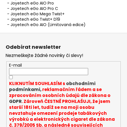
- Joyetech eGo AIO Pro
- Joyetech eGo AIO Pro C
- Joyetech eGo Mega Twist+
- Joyetech eGo Twist+ D19
- Joyetech eGo AIO (Limitovaná edice)
Z
á
Odebírat newsletter
p
Nezmeškejte žádné novinky či slevy!
a
t
E-mail
í
KLIKNUTÍM SOUHLASÍM s
obchodními
podmínkami,
reklamačním řádem a se
zpracováním osobních údajů dle zákona o
GDPR
. Zároveň ČESTNĚ PROHLAŠUJI, že jsem
starší 18ti let, tudíž se na moji osobu
nevztahuje omezení prodeje tabákových
výrobků a elektronických cigaret dle zákona
č. 379/2005 Sb. a následně souvisejících