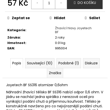
57 Kč
č
DO KOŠÍKU
u
Měrná
j
cena:
e
Zeptat se
Hlídat
Sdílet
m
e
Žhavící hlavy Joyetech
Kategorie
:
BF
Záruka
:
2 roky
PEEGEE
Hmotnost
:
0.01 kg
DESERT
EAN
:
995004
SHIP
06MG
179
Popis
Související (10)
Podobné (1)
Diskuze
Kč
Značka
Joyetech BF SS316 atomizer 0,6ohm
Náhradní žhavící tělísko BF SS316 nabízí odpor 0,6 ohm. V
jádru se nachází jedna spirálka z nerezové oceli pro
vynikající podání chuti a příjemnou kouřivost. Tělísko je
konstrukčně navrženo pro co nejvýraznější podání chuti.