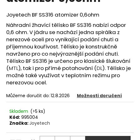
z
a
5
hvězdiček.
Joyetech BF SS316 atomizer 0,6ohm
j
í
Náhradní žhavící tělísko BF SS316 nabízí odpor
t
0,6 ohm. V jádru se nachází jedna spirálka z
?
nerezové oceli pro vynikající podání chuti a
příjemnou kouřivost. Tělísko je konstrukčně
navrženo pro co nejvýraznější podání chuti.
Tělísko BF SS316 je určeno pro klasické šlukování
(
MTL
), tak i pro přímé potahování (
DL
). Tělísko je
HLEDAT
možné také využívat v teplotním režimu pro
nerezovou ocel.
Můžeme doručit do:
12.8.2026
Možnosti doručení
D
o
Skladem
(>5 ks)
p
Kód:
995004
o
Značka:
Joyetech
r
u