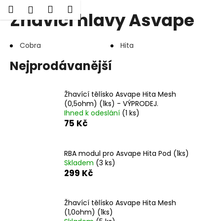
K
Hledat
Nákupní
Menu
Přihlášení
Žhavící hlavy Asvape
Přejít
o
Zpět
Zpět
na
košík
š
obsah
í
Cobra
Hita
C
k
Nejprodávanější
o
p
o
Žhavící tělísko Asvape Hita Mesh
t
(0,5ohm) (1ks) - VÝPRODEJ.
Ihned k odeslání
(1 ks)
ř
75 Kč
e
b
RBA modul pro Asvape Hita Pod (1ks)
u
Skladem
(3 ks)
j
299 Kč
e
t
Žhavící tělísko Asvape Hita Mesh
e
(1,0ohm) (1ks)
n