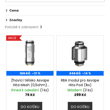
č
u
Cena
j
e
Značky
m
e
Položek k zobrazení:
3
V
AKCE
ý
JOYETECH
ATOMIZER
p
EX
0,5
i
OHM
s
49
p
Kč
r
109 KČ
–31 %
349 KČ
–14 %
o
Žhavící tělísko Asvape
RBA modul pro Asvape
Hita Mesh (0,5ohm)
Hita Pod (1ks)
d
(1ks) - VÝPRODEJ.
Ihned k odeslání
(1 ks)
Skladem
(3 ks)
u
75 Kč
299 Kč
k
t
DO KOŠÍKU
DO KOŠÍKU