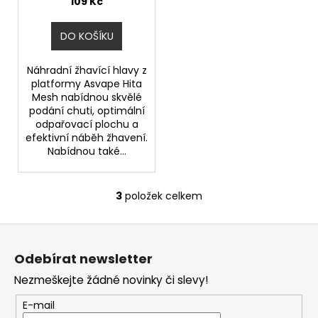
109 Kč
DO KOŠÍKU
Náhradní žhavící hlavy z
platformy Asvape Hita
Mesh nabídnou skvělé
podání chuti, optimální
odpařovací plochu a
efektivní náběh žhavení.
Nabídnou také...
3
položek celkem
O
v
Z
l
á
á
Odebírat newsletter
d
p
a
Nezmeškejte žádné novinky či slevy!
a
c
t
E-mail
í