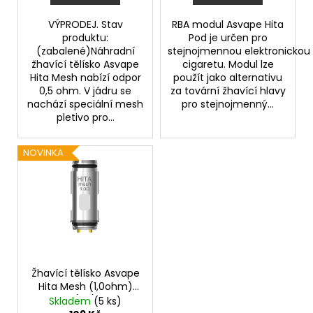
ů
VÝPRODEJ. Stav
RBA modul Asvape Hita
produktu:
Pod je určen pro
(zabalené)Náhradní
stejnojmennou elektronickou
žhavící tělísko Asvape
cigaretu. Modul lze
Hita Mesh nabízí odpor
použít jako alternativu
0,5 ohm. V jádru se
za tovární žhavící hlavy
nachází speciální mesh
pro stejnojmenný...
pletivo pro...
NOVINKA
Žhavící tělísko Asvape
Hita Mesh (1,0ohm)
(1ks)
Skladem
(5 ks)