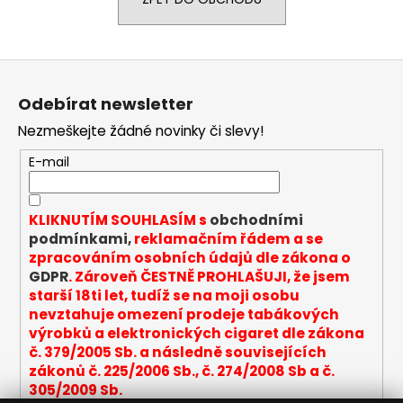
a
j
í
Z
t
á
Odebírat newsletter
?
p
Nezmeškejte žádné novinky či slevy!
a
t
E-mail
í
HLEDAT
KLIKNUTÍM SOUHLASÍM s
obchodními
podmínkami,
reklamačním řádem a se
zpracováním osobních údajů dle zákona o
GDPR
. Zároveň ČESTNĚ PROHLAŠUJI, že jsem
D
starší 18ti let, tudíž se na moji osobu
o
nevztahuje omezení prodeje tabákových
p
výrobků a elektronických cigaret dle zákona
o
č. 379/2005 Sb. a následně souvisejících
r
zákonů č. 225/2006 Sb., č. 274/2008 Sb a č.
u
305/2009 Sb.