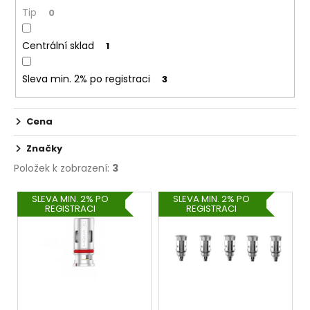
č
ů
Tip
0
u
j
e
Centrální sklad
1
m
e
Sleva min. 2% po registraci
3
PEEGEE
Cena
DESERT
SHIP
Značky
06MG
Položek k zobrazení:
3
179
Kč
V
SLEVA MIN. 2% PO
SLEVA MIN. 2% PO
REGISTRACI
REGISTRACI
ý
p
i
s
p
r