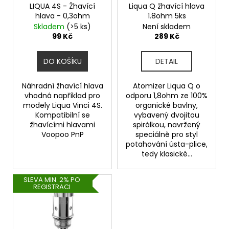
o
LIQUA 4S - Žhavící
Liqua Q žhavící hlava
hlava - 0,3ohm
1.8ohm 5ks
d
Skladem
(>5 ks)
Není skladem
u
99 Kč
289 Kč
k
t
DO KOŠÍKU
DETAIL
ů
Náhradní žhavící hlava
Atomizer Liqua Q o
vhodná například pro
odporu 1,8ohm ze 100%
modely Liqua Vinci 4S.
organické bavlny,
Kompatibilní se
vybavený dvojitou
žhavícími hlavami
spirálkou, navržený
Voopoo PnP
speciálně pro styl
potahování ústa-plice,
tedy klasické...
SLEVA MIN. 2% PO
REGISTRACI