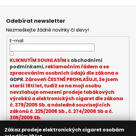
v
Z
l
á
á
Odebírat newsletter
d
p
a
Nezmeškejte žádné novinky či slevy!
a
c
t
E-mail
í
í
p
r
KLIKNUTÍM SOUHLASÍM s
obchodními
v
podmínkami,
reklamačním řádem a se
k
zpracováním osobních údajů dle zákona o
y
GDPR
. Zároveň ČESTNĚ PROHLAŠUJI, že jsem
v
starší 18ti let, tudíž se na moji osobu
ý
nevztahuje omezení prodeje tabákových
p
výrobků a elektronických cigaret dle zákona
i
č. 379/2005 Sb. a následně souvisejících
s
zákonů č. 225/2006 Sb., č. 274/2008 Sb a č.
u
305/2009 Sb.
Zákaz prodeje elektronických cigaret osobám
PŘIHLÁSIT SE