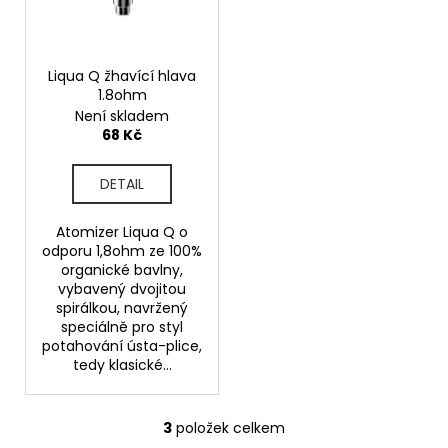
Liqua Q žhavící hlava
1.8ohm
Není skladem
68 Kč
DETAIL
Atomizer Liqua Q o
odporu 1,8ohm ze 100%
organické bavlny,
vybavený dvojitou
spirálkou, navržený
speciálně pro styl
potahování ústa-plice,
tedy klasické...
3
položek celkem
O