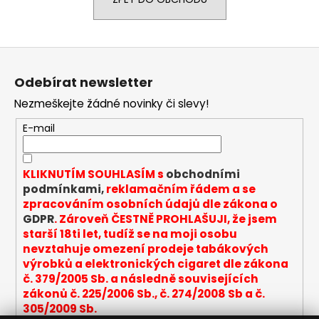
a
j
í
Z
t
á
Odebírat newsletter
?
p
Nezmeškejte žádné novinky či slevy!
a
t
E-mail
í
HLEDAT
KLIKNUTÍM SOUHLASÍM s
obchodními
podmínkami,
reklamačním řádem a se
zpracováním osobních údajů dle zákona o
GDPR
. Zároveň ČESTNĚ PROHLAŠUJI, že jsem
D
starší 18ti let, tudíž se na moji osobu
o
nevztahuje omezení prodeje tabákových
p
výrobků a elektronických cigaret dle zákona
o
č. 379/2005 Sb. a následně souvisejících
r
zákonů č. 225/2006 Sb., č. 274/2008 Sb a č.
u
305/2009 Sb.