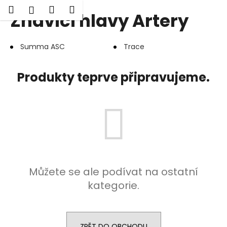
K
Hledat
Nákupní
Menu
Přihlášení
Žhavící hlavy Artery
Přejít
o
Zpět
Zpět
na
košík
š
obsah
í
Summa ASC
Trace
C
k
o
Produkty teprve připravujeme.
p
o
t
ř
e
b
u
Můžete se ale podívat na ostatní
j
kategorie.
e
t
e
n
ZPĚT DO OBCHODU