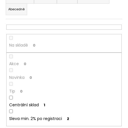
z
a
Abecedně
e
j
n
í
í
t
p
?
r
Na skladě
0
o
d
Akce
u
0
HLEDAT
k
Novinka
0
t
ů
D
Tip
0
o
p
Centrální sklad
1
o
r
Sleva min. 2% po registraci
2
u