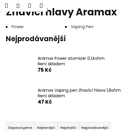
K
Hledat
Nákupní
Menu
Přihlášení
Žhavící hlavy Aramax
Přejít
o
Zpět
Zpět
na
košík
š
obsah
í
Power
Vaping Pen
C
k
Nejprodávanější
o
p
o
Aramax Power atomizer 0,14ohm
t
Není skladem
ř
75 Kč
e
b
Aramax Vaping pen žhavící hlava 1,8ohm
u
Není skladem
j
47 Kč
e
t
Ř
e
a
n
Doporučujeme
Nejlevnější
Nejdražší
Nejprodávanější