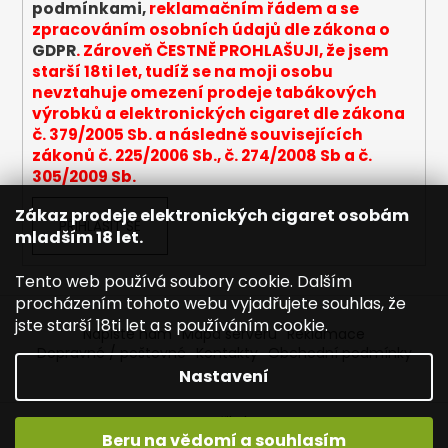
podmínkami,
reklamačním řádem a se
k
zpracováním osobních údajů dle zákona o
y
GDPR
. Zároveň ČESTNĚ PROHLAŠUJI, že jsem
v
starší 18ti let, tudíž se na moji osobu
ý
nevztahuje omezení prodeje tabákových
p
výrobků a elektronických cigaret dle zákona
i
č. 379/2005 Sb. a následně souvisejících
s
zákonů č. 225/2006 Sb., č. 274/2008 Sb a č.
u
305/2009 Sb.
Zákaz prodeje elektronických cigaret osobám
PŘIHLÁSIT SE
mladším 18 let.
Tento web používá soubory cookie. Dalším
procházením tohoto webu vyjadřujete souhlas, že
jste starší 18ti let a s používáním cookie.
Napište nám
Mapa serveru
Reklamace
Dopravné / poštovné
Kontakty
Obchodní podmínky
Nastavení
Vytvořil Shoptet
Beru na vědomí a souhlasím