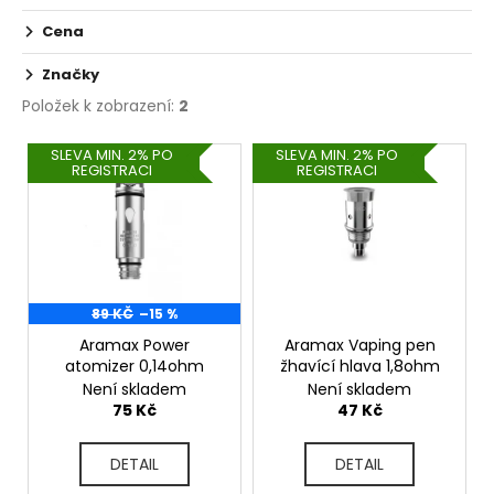
č
u
Cena
j
e
Značky
m
Položek k zobrazení:
2
e
V
SLEVA MIN. 2% PO
SLEVA MIN. 2% PO
REGISTRACI
REGISTRACI
ý
ELF
p
BAR
ELFA
i
POD
s
-
PŘEDNAPLNĚNÁ
p
CARTRIDGE
r
89 KČ
–15 %
-
APPLE
o
Aramax Power
Aramax Vaping pen
PEACH
atomizer 0,14ohm
žhavící hlava 1,8ohm
d
-
Není skladem
Není skladem
20MG
u
75 Kč
47 Kč
-
k
2KS
t
189
DETAIL
DETAIL
Kč