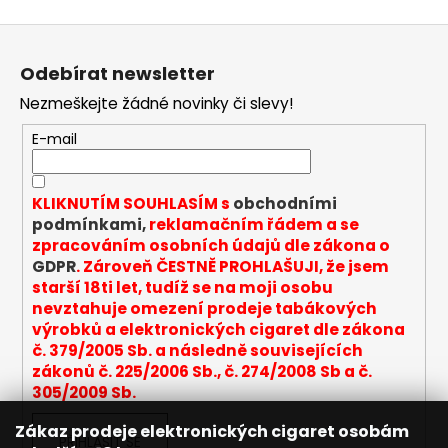
a
Z
j
á
Odebírat newsletter
í
p
t
Nezmeškejte žádné novinky či slevy!
a
?
t
E-mail
í
KLIKNUTÍM SOUHLASÍM s
obchodními
podmínkami,
reklamačním řádem a se
HLEDAT
zpracováním osobních údajů dle zákona o
GDPR
. Zároveň ČESTNĚ PROHLAŠUJI, že jsem
starší 18ti let, tudíž se na moji osobu
nevztahuje omezení prodeje tabákových
D
výrobků a elektronických cigaret dle zákona
o
č. 379/2005 Sb. a následně souvisejících
p
zákonů č. 225/2006 Sb., č. 274/2008 Sb a č.
o
305/2009 Sb.
r
u
Zákaz prodeje elektronických cigaret osobám
PŘIHLÁSIT SE