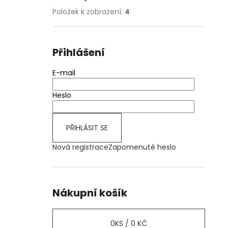
Položek k zobrazení:
4
Přihlášení
E-mail
Heslo
PŘIHLÁSIT SE
Nová registrace
Zapomenuté heslo
Nákupní košík
0
KS /
0 KČ