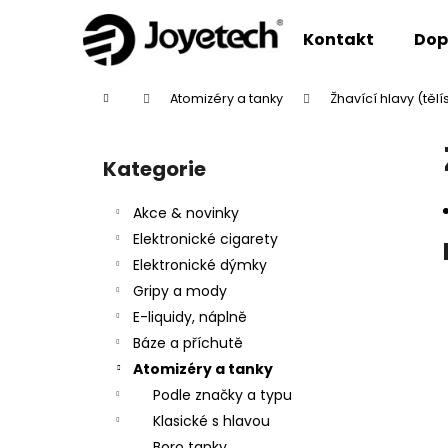
K
Přejít
na
o
Kontakt
Dop
obsah
Zpět
Zpět
š
do
do
í
Domů
Atomizéry a tanky
Žhavící hlavy (tělí
k
obchodu
obchodu
P
o
Kategorie
Přeskočit
s
kategorie
t
Akce & novinky
r
Elektronické cigarety
a
Elektronické dýmky
n
Gripy a mody
n
E-liquidy, náplně
í
Báze a příchutě
p
Atomizéry a tanky
a
Podle značky a typu
n
Klasické s hlavou
e
Boro tanky