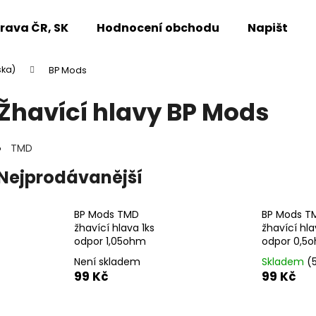
rava ČR, SK
Hodnocení obchodu
Napište n
ska)
BP Mods
Co potřebujete najít?
Žhavící hlavy BP Mods
HLEDAT
TMD
Nejprodávanější
Doporučujeme
BP Mods TMD
BP Mods T
žhavící hlava 1ks
žhavící hla
odpor 1,05ohm
odpor 0,5
Není skladem
Skladem
(
99 Kč
99 Kč