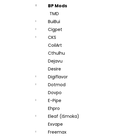
BP Mods
TMD
BuiBui
Cigpet
CKS
CoilArt
Cthulhu
Dejavu
Desire
Digiflavor
Dotmod
Dovpo
E-Pipe
Ehpro
Eleaf (iSmoka)
Exvape
Freemax