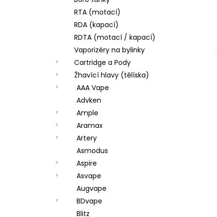
JOYETECH BF SS316 ATOMIZER 0,6OHM
l
RTA (motací)
57 Kč
RDA (kapací)
RDTA (motací / kapací)
Vaporizéry na bylinky
Cartridge a Pody
Žhavící hlavy (tělíska)
AAA Vape
Advken
Ample
Aramax
Artery
Asmodus
Aspire
Asvape
Augvape
BDvape
Blitz