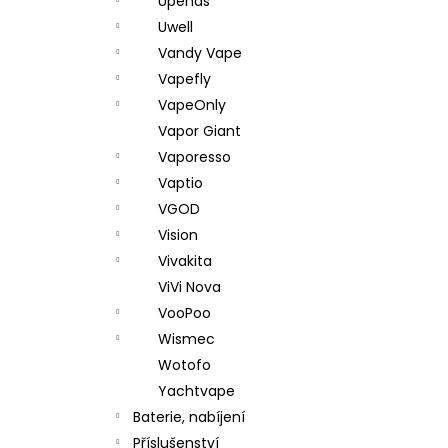
Upends
Uwell
Vandy Vape
Vapefly
VapeOnly
Vapor Giant
Vaporesso
Vaptio
VGOD
Vision
Vivakita
ViVi Nova
VooPoo
Wismec
Wotofo
Yachtvape
Baterie, nabíjení
Příslušenství