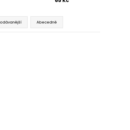
65 Kč
OD - PŘEDNAPLNĚNÁ
ATERMELON - 20MG -
rodávanější
Abecedně
č
AKCE
N-ND-5163
Kód:
VYPR-SN-ND-4588
99 KČ
–34 %
í hlava
Žhavící tělísko TMD pro BP
m
Mods Pioneer S Tank
(1,05ohm) (1ks) - VÝPRODEJ.
Ihned k odeslání
(1 ks)
65 Kč