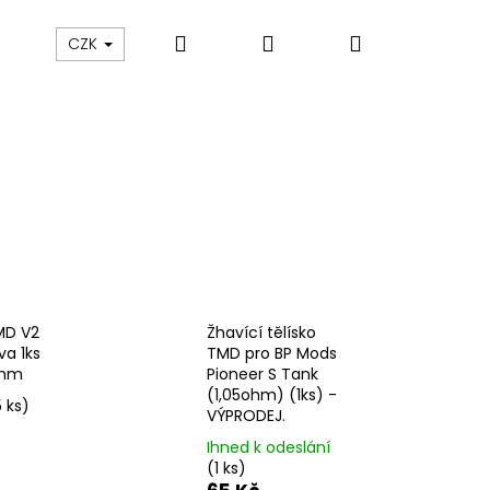
Hledat
Přihlášení
Nákupní
ám
Sledování zásilek
Obchodní podmínky
CZK
košík
MD V2
Žhavící tělísko
va 1ks
TMD pro BP Mods
ohm
Pioneer S Tank
(1,05ohm) (1ks) -
5 ks)
VÝPRODEJ.
Následující
Ihned k odeslání
(1 ks)