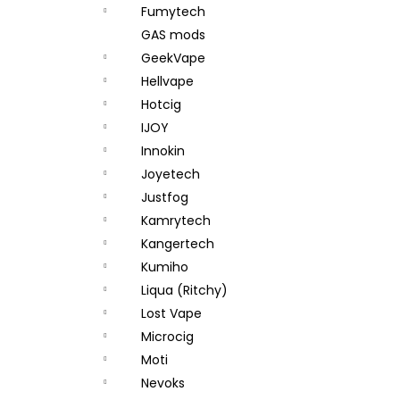
Fumytech
GAS mods
GeekVape
Hellvape
Hotcig
IJOY
Innokin
Joyetech
Justfog
Kamrytech
Kangertech
Kumiho
Liqua (Ritchy)
Lost Vape
Microcig
Moti
Nevoks