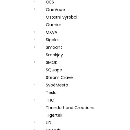
OBS
OneVape
Ostatní výrobci
Oumier
OXVA
Sigelei
Smoant
Smokjoy
SMOK
SQuape
Steam Crave
SvoëMesto
Tesla
THC
Thunderhead Creations
Tigertek
UD