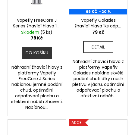
99 KČ
–20 %
Vapefly FreeCore J
Vapefly Galaxies
Series žhavící hlava 1ks
žhavící hlava 1ks odpor
odpor 1,4ohm
0,5ohm
Skladem
(5 ks)
79 Kč
79 Kč
DETAIL
DO KOŠÍKU
Náhradní žhavící hlava z
Náhradní žhavící hlavy z
platformy Vapefly
platformy Vapefly
Galaxies nabídne skvělé
FreeCore J Series
podání chuti díky mesh
nabídnou jemné podání
pletivu v jádru, optimální
chuti, optimální
odpařovací plochu a
odpařovací plochu a
efektivní náběh...
efektivní náběh žhavení.
Nabídnou...
AKCE