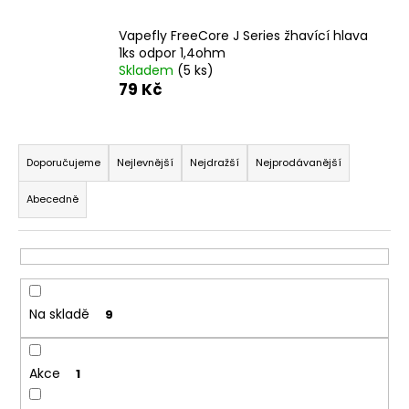
a
Vapefly FreeCore J Series žhavící hlava
j
1ks odpor 1,4ohm
í
Skladem
(5 ks)
79 Kč
t
?
Ř
a
Doporučujeme
Nejlevnější
Nejdražší
Nejprodávanější
z
Abecedně
e
HLEDAT
n
í
p
D
r
o
Na skladě
9
o
p
o
d
r
Akce
u
1
u
k