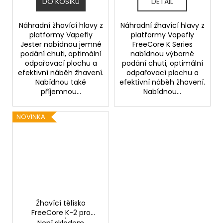
DO KOŠÍKU
DETAIL
Náhradní žhavící hlavy z
Náhradní žhavící hlavy z
platformy Vapefly
platformy Vapefly
Jester nabídnou jemné
FreeCore K Series
podání chuti, optimální
nabídnou výborné
odpařovací plochu a
podání chuti, optimální
efektivní náběh žhavení.
odpařovací plochu a
Nabídnou také
efektivní náběh žhavení.
příjemnou...
Nabídnou...
NOVINKA
Žhavící tělísko
FreeCore K-2 pro
Kriemhild II / Gunther
Není skladem