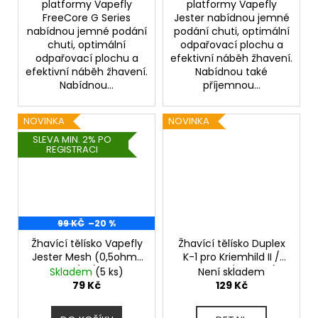
platformy Vapefly
platformy Vapefly
FreeCore G Series
Jester nabídnou jemné
nabídnou jemné podání
podání chuti, optimální
chuti, optimální
odpařovací plochu a
odpařovací plochu a
efektivní náběh žhavení.
efektivní náběh žhavení.
Nabídnou také
Nabídnou...
příjemnou...
NOVINKA
NOVINKA
SLEVA MIN. 2% PO
REGISTRACI
99 KČ
–20 %
Žhavící tělísko Vapefly
Žhavící tělísko Duplex
Jester Mesh (0,5ohm)
K-1 pro Kriemhild II /
(1ks)
Gunther (0,2ohm)
Skladem
(5 ks)
Není skladem
(1ks)
79 Kč
129 Kč