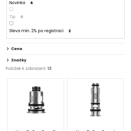
č
Novinka
4
t
u
ů
j
Tip
0
e
m
Sleva min. 2% po registraci
2
e
Cena
ELF
BAR
ELFA
Značky
POD
Položek k zobrazení:
13
-
PŘEDNAPLNĚNÁ
V
CARTRIDGE
-
ý
WATERMELON
p
-
20MG
i
-
s
2KS
p
189
Kč
r
Původně: