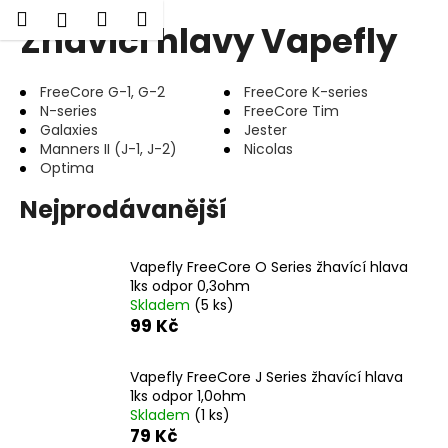
K
Hledat
Nákupní
Menu
Přihlášení
Žhavící hlavy Vapefly
Přejít
o
Zpět
Zpět
na
košík
š
obsah
í
FreeCore G-1, G-2
FreeCore K-series
C
k
N-series
FreeCore Tim
o
Galaxies
Jester
Manners II (J-1, J-2)
Nicolas
p
Optima
o
Nejprodávanější
t
ř
e
Vapefly FreeCore O Series žhavící hlava
b
1ks odpor 0,3ohm
Skladem
(5 ks)
u
99 Kč
j
e
Vapefly FreeCore J Series žhavící hlava
t
1ks odpor 1,0ohm
e
Skladem
(1 ks)
79 Kč
n