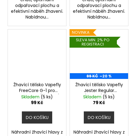
odpařovací plochu a
odpařovací plochu a
efektivní náběh žhavení.
efektivní náběh žhavení.
Nabídnou...
Nabídnou...
NOVINKA
SLEVA MIN. 2% PO
REGISTRACI
99 KČ
–20 %
Žhavící tělísko Vapefly
Žhavící tělísko Vapefly
FreeCore G-1 pro
Jester Regular
Galaxies Air (0,8ohm)
(1,2ohm) (1ks)
Skladem
(5 ks)
Skladem
(5 ks)
(1ks)
99 Kč
79 Kč
DO KOŠÍKU
DO KOŠÍKU
Náhradní žhavící hlavy z
Náhradní žhavící hlavy z