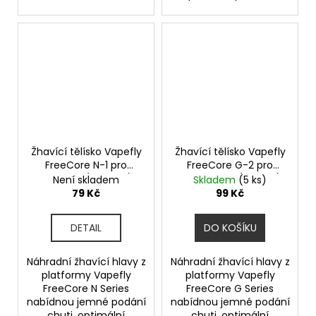
Žhavící tělísko Vapefly
Žhavící tělísko Vapefly
FreeCore N-1 pro
FreeCore G-2 pro
Nicolas II (0,8ohm)
Galaxies Air (1,2ohm)
Není skladem
Skladem
(5 ks)
(1ks)
(1ks)
79 Kč
99 Kč
DETAIL
DO KOŠÍKU
Náhradní žhavící hlavy z
Náhradní žhavící hlavy z
platformy Vapefly
platformy Vapefly
FreeCore N Series
FreeCore G Series
nabídnou jemné podání
nabídnou jemné podání
chuti, optimální
chuti, optimální