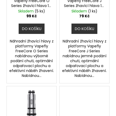
o
Vapefly FreeCore O
Vapefly FreeCore J
225
Kč
Series žhavící hlava 1ks
Series žhavící hlava 1ks
d
odpor 0,3ohm
odpor 1,0ohm
Skladem
(5 ks)
Skladem
(1 ks)
u
99 Kč
79 Kč
k
t
DO KOŠÍKU
DO KOŠÍKU
ů
Náhradní žhavící hlavy z
Náhradní žhavící hlavy z
platformy Vapefly
platformy Vapefly
FreeCore O Series
FreeCore J Series
nabídnou výborné
nabídnou jemné podání
podání chuti, optimální
chuti, optimální
odpařovací plochu a
odpařovací plochu a
efektivní náběh žhavení.
efektivní náběh žhavení.
Nabídnou...
Nabídnou...