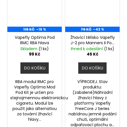
119 KČ
–16 %
79 KČ
–43 %
Vapefly Optima Pod
Žhavící tělísko Vapefly
RMC RBA hlava
J-2 pro Manners II Pod
(1,4ohm) (1ks) -
Skladem
(1 ks)
Ihned k odeslání
(1 ks)
VÝPRODEJ.
99 Kč
45 Kč
DO KOŠÍKU
DO KOŠÍKU
RBA modul RMC pro
VÝPRODEJ. Stav
Vapefly Optima Mod
produktu:
Pod Kit je určen pro
(zabalené)Náhradní
stejnojmennou elektronickou
žhavící hlavy z
cigaretu. Modul lze
platformy Vapefly
použít jako alternativu
FreeCore J Series
za tovární žhavící
nabídnou jemné podání
hlavy...
chuti, optimální
odpařovací plochu a...