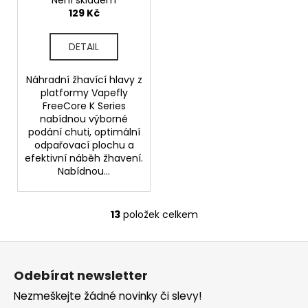
(0,3ohm) (1ks)
129 Kč
DETAIL
Náhradní žhavící hlavy z
platformy Vapefly
FreeCore K Series
nabídnou výborné
podání chuti, optimální
odpařovací plochu a
efektivní náběh žhavení.
Nabídnou...
13
položek celkem
O
v
Z
l
á
á
Odebírat newsletter
d
p
a
Nezmeškejte žádné novinky či slevy!
a