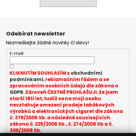
a
j
Z
í
á
t
Odebírat newsletter
p
?
Nezmeškejte žádné novinky či slevy!
a
t
E-mail
í
HLEDAT
KLIKNUTÍM SOUHLASÍM s
obchodními
podmínkami,
reklamačním řádem a se
zpracováním osobních údajů dle zákona o
GDPR
. Zároveň ČESTNĚ PROHLAŠUJI, že jsem
D
starší 18ti let, tudíž se na moji osobu
o
nevztahuje omezení prodeje tabákových
p
výrobků a elektronických cigaret dle zákona
o
č. 379/2005 Sb. a následně souvisejících
r
zákonů č. 225/2006 Sb., č. 274/2008 Sb a č.
u
305/2009 Sb.