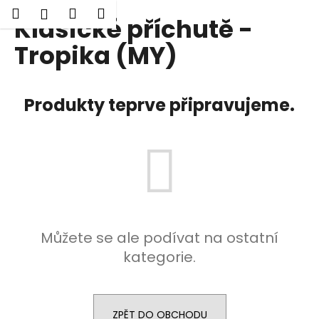
K
Hledat
Nákupní
Menu
Přihlášení
Klasické příchutě -
Přejít
o
Zpět
Zpět
na
košík
š
Tropika (MY)
obsah
í
C
k
o
Produkty teprve připravujeme.
p
o
t
ř
e
b
u
Můžete se ale podívat na ostatní
j
kategorie.
e
t
e
n
ZPĚT DO OBCHODU