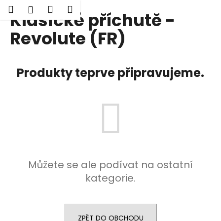
K
Hledat
Nákupní
Menu
Přihlášení
Klasické příchutě -
Přejít
o
Zpět
Zpět
na
košík
š
Revolute (FR)
obsah
í
C
k
o
Produkty teprve připravujeme.
p
o
t
ř
e
b
u
Můžete se ale podívat na ostatní
j
kategorie.
e
t
e
n
ZPĚT DO OBCHODU