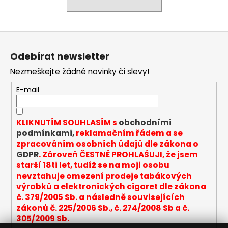
a
j
Z
í
á
t
Odebírat newsletter
p
?
Nezmeškejte žádné novinky či slevy!
a
t
E-mail
í
HLEDAT
KLIKNUTÍM SOUHLASÍM s
obchodními
podmínkami,
reklamačním řádem a se
zpracováním osobních údajů dle zákona o
GDPR
. Zároveň ČESTNĚ PROHLAŠUJI, že jsem
D
starší 18ti let, tudíž se na moji osobu
o
nevztahuje omezení prodeje tabákových
p
výrobků a elektronických cigaret dle zákona
o
č. 379/2005 Sb. a následně souvisejících
r
zákonů č. 225/2006 Sb., č. 274/2008 Sb a č.
u
305/2009 Sb.