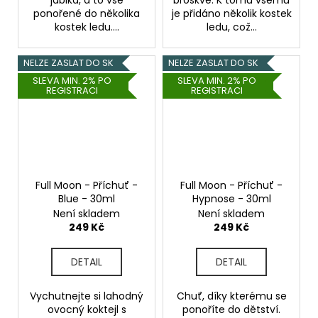
ponořené do několika
je přidáno několik kostek
kostek ledu....
ledu, což...
NELZE ZASLAT DO SK
NELZE ZASLAT DO SK
SLEVA MIN. 2% PO
SLEVA MIN. 2% PO
REGISTRACI
REGISTRACI
Full Moon - Příchuť -
Full Moon - Příchuť -
Blue - 30ml
Hypnose - 30ml
Není skladem
Není skladem
249 Kč
249 Kč
DETAIL
DETAIL
Vychutnejte si lahodný
Chuť, díky kterému se
ovocný koktejl s
ponoříte do dětství.