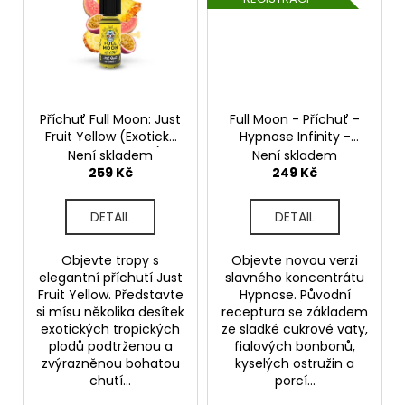
Příchuť Full Moon: Just
Full Moon - Příchuť -
Fruit Yellow (Exotický
Hypnose Infinity -
mix s banánem)
30ml
Není skladem
Není skladem
objem 10ml
259 Kč
249 Kč
DETAIL
DETAIL
Objevte tropy s
Objevte novou verzi
elegantní příchutí Just
slavného koncentrátu
Fruit Yellow. Představte
Hypnose. Původní
si mísu několika desítek
receptura se základem
exotických tropických
ze sladké cukrové vaty,
plodů podtrženou a
fialových bonbonů,
zvýrazněnou bohatou
kyselých ostružin a
chutí...
porcí...