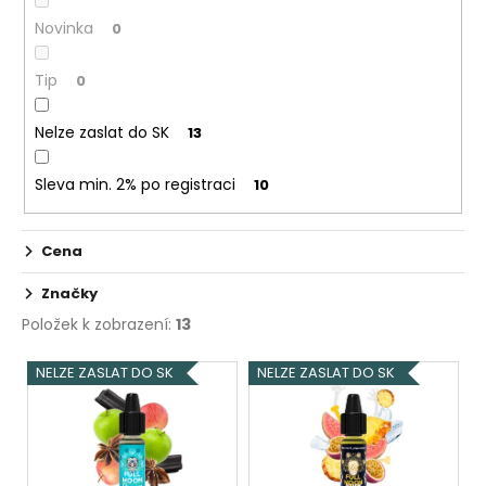
č
k
u
Novinka
0
t
j
ů
e
Tip
0
m
e
Nelze zaslat do SK
13
Sleva min. 2% po registraci
ELF
10
BAR
ELFA
POD
Cena
-
PŘEDNAPLNĚNÁ
Značky
CARTRIDGE
-
Položek k zobrazení:
13
WATERMELON
-
V
20MG
NELZE ZASLAT DO SK
NELZE ZASLAT DO SK
-
ý
2KS
p
189
i
Kč
Původně:
s