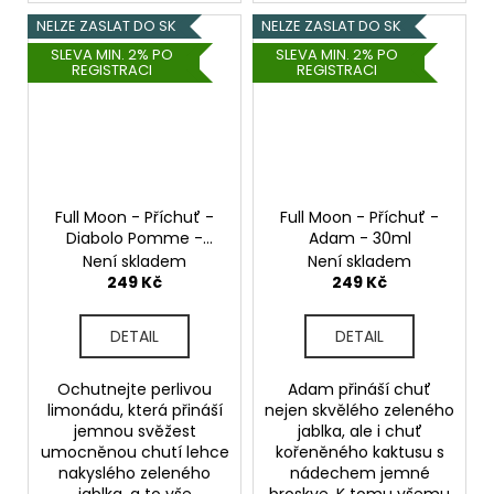
NELZE ZASLAT DO SK
NELZE ZASLAT DO SK
SLEVA MIN. 2% PO
SLEVA MIN. 2% PO
REGISTRACI
REGISTRACI
Full Moon - Příchuť -
Full Moon - Příchuť -
Diabolo Pomme -
Adam - 30ml
30ml
Není skladem
Není skladem
249 Kč
249 Kč
DETAIL
DETAIL
Ochutnejte perlivou
Adam přináší chuť
limonádu, která přináší
nejen skvělého zeleného
jemnou svěžest
jablka, ale i chuť
umocněnou chutí lehce
kořeněného kaktusu s
nakyslého zeleného
nádechem jemné
jablka, a to vše
broskve. K tomu všemu