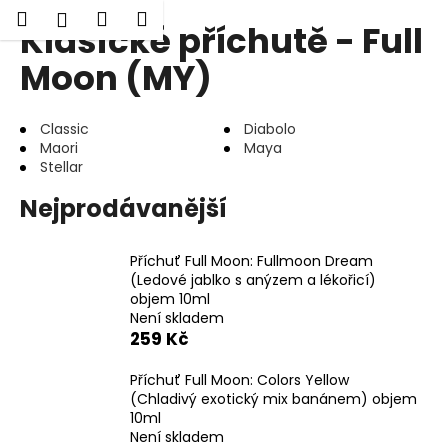
K
Hledat
Nákupní
Menu
Přihlášení
Klasické příchutě - Full
Přejít
o
Zpět
Zpět
na
košík
š
Moon (MY)
obsah
í
C
k
Classic
Diabolo
o
Maori
Maya
p
Stellar
o
Nejprodávanější
t
ř
e
Příchuť Full Moon: Fullmoon Dream
(Ledové jablko s anýzem a lékořicí)
b
objem 10ml
u
Není skladem
j
259 Kč
e
Příchuť Full Moon: Colors Yellow
t
(Chladivý exotický mix banánem) objem
e
10ml
Není skladem
n