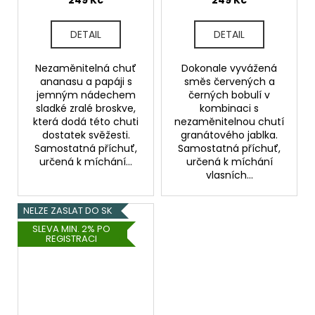
249 Kč
249 Kč
DETAIL
DETAIL
Nezaměnitelná chuť
Dokonale vyvážená
ananasu a papáji s
směs červených a
jemným nádechem
černých bobulí v
sladké zralé broskve,
kombinaci s
která dodá této chuti
nezaměnitelnou chutí
dostatek svěžesti.
granátového jablka.
Samostatná příchuť,
Samostatná příchuť,
určená k míchání...
určená k míchání
vlasních...
NELZE ZASLAT DO SK
SLEVA MIN. 2% PO
REGISTRACI