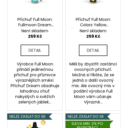
225
p
Kč
r
o
Příchuť Full Moon:
Příchuť Full Moon:
Fullmoon Dream
Colors Yellow
d
(Ledové jablko s
(Chladivý exotický mix
Není skladem
Není skladem
u
anýzem a lékořicí)
banánem) objem 10ml
259 Kč
259 Kč
objem 10ml
k
t
DETAIL
DETAIL
ů
Výrobce Full Moon
Měli by zbystřit zastánci
přináší jedinečnou
ovocných příchutí.
příchuť pro příznivce
Možná si říkáte, že se
výraznějších směsí.
jedná o další ovocný
Příchuť Dream obsahuje
mix. Ale ovocný mix v
lahodnou chuť
podání výrobce Full
nakyslých a svěžích
Moon vám učaruje.
zelených jablek...
Výrazné...
NELZE ZASLAT DO SK
NELZE ZASLAT DO SK
SLEVA MIN. 2% PO
REGISTRACI