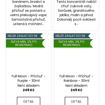
banánem, broskví a
Tento koncentrát nabízí
žvýkačkou. Modrá
chuť cukrové vaty,
příchuť se postará o
borůvek, granátového
velmi překvapivý vape.
jablka, malin a jahod.
Samostatná příchuť,
Dokonalý pocit svěžesti
určená k míchání...
s...
NELZE ZASLAT DO SK
NELZE ZASLAT DO SK
SLEVA MIN. 2% PO
SLEVA MIN. 2% PO
REGISTRACI
REGISTRACI
Full Moon - Příchuť -
Full Moon - Příchuť -
Purple - 30ml
Rainbow - 30ml
Není skladem
Není skladem
249 Kč
249 Kč
DETAIL
DETAIL