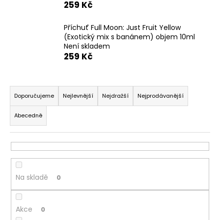
259 Kč
a
j
Příchuť Full Moon: Just Fruit Yellow
í
(Exotický mix s banánem) objem 10ml
Není skladem
t
259 Kč
?
Ř
a
Doporučujeme
Nejlevnější
Nejdražší
Nejprodávanější
z
HLEDAT
Abecedně
e
n
í
D
p
o
r
p
Na skladě
0
o
o
d
r
u
Akce
u
0