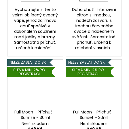
Vychutnejte si tento
Duha chutí! Intenzivní
velmi oblíbený ovocný
citron s limetkou,
vape, jehož zajímavá
nádech zázvoru s
chuť spočívá v
trochou červeného
dokonalém souznění
ovoce a nádechem
mezi jablky a hrozny.
svěžesti. Samostatná
Samostatná příchuť,
příchuť, určená k
určená k míchání...
míchání vlasních...
NELZE ZASLAT DO SK
NELZE ZASLAT DO SK
SLEVA MIN. 2% PO
SLEVA MIN. 2% PO
REGISTRACI
REGISTRACI
Full Moon - Příchuť -
Full Moon - Příchuť -
Sunrise - 30ml
Sunset - 30ml
Není skladem
Není skladem