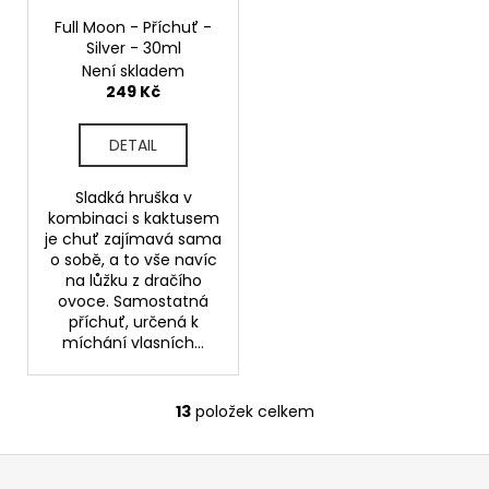
Full Moon - Příchuť -
Silver - 30ml
Není skladem
249 Kč
DETAIL
Sladká hruška v
kombinaci s kaktusem
je chuť zajímavá sama
o sobě, a to vše navíc
na lůžku z dračího
ovoce. Samostatná
příchuť, určená k
míchání vlasních...
13
položek celkem
O
v
Z
l