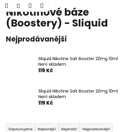
K
Hledat
Nákupní
Menu
Přihlášení
Nikotinové báze
Přejít
o
Zpět
Zpět
na
košík
š
(Boostery) - Sliquid
obsah
í
C
k
Nejprodávanější
o
p
o
Sliquid Nikotine Salt Booster 20mg 10ml
t
Není skladem
ř
119 Kč
e
b
Sliquid Nikotine Salt Booster 20mg 10ml
u
Není skladem
j
119 Kč
e
t
Ř
e
a
Doporučujeme
Nejlevnější
Nejdražší
Nejprodávanější
n