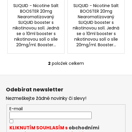
SLIQUID - Nicotine Salt
SLIQUID - Nicotine Salt
BOOSTER 20mg
BOOSTER 20mg
Nearomatizovaný
Nearomatizovaný
SLIQUID booster s
SLIQUID booster s
nikotinovou solí. Jedná
nikotinovou solí. Jedná
se o 10ml booster s
se o 10ml booster s
nikotinovou solí o síle
nikotinovou solí o síle
20mg/ml. Booster...
20mg/ml. Booster...
2
položek celkem
O
v
Z
l
á
á
Odebírat newsletter
d
p
a
Nezmeškejte žádné novinky či slevy!
a
c
t
E-mail
í
í
p
r
KLIKNUTÍM SOUHLASÍM s
obchodními
v