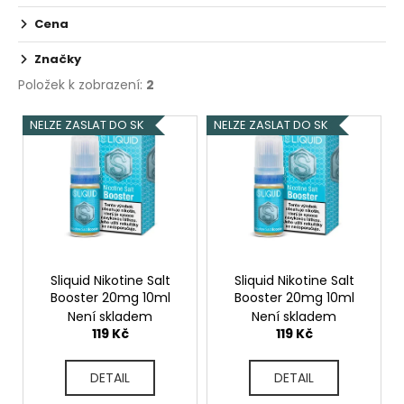
č
u
Cena
j
e
Značky
m
Položek k zobrazení:
2
e
V
NELZE ZASLAT DO SK
NELZE ZASLAT DO SK
ý
PEEGEE
p
DESERT
SHIP
i
06MG
s
179
p
Kč
r
o
Sliquid Nikotine Salt
Sliquid Nikotine Salt
Booster 20mg 10ml
Booster 20mg 10ml
d
Není skladem
Není skladem
u
119 Kč
119 Kč
k
t
DETAIL
DETAIL
ů