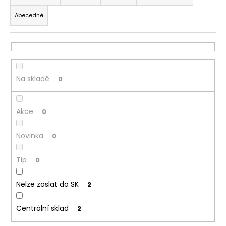
z
a
Abecedně
e
j
n
í
í
t
p
?
r
Na skladě
0
o
d
Akce
u
0
HLEDAT
k
Novinka
0
t
ů
D
Tip
0
o
p
Nelze zaslat do SK
2
o
r
Centrální sklad
2
u