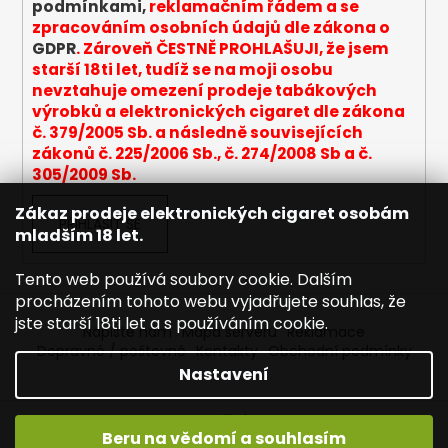
podmínkami,
reklamačním řádem a se
k
zpracováním osobních údajů dle zákona o
y
GDPR
. Zároveň ČESTNĚ PROHLAŠUJI, že jsem
v
starší 18ti let, tudíž se na moji osobu
ý
nevztahuje omezení prodeje tabákových
p
výrobků a elektronických cigaret dle zákona
i
č. 379/2005 Sb. a následně souvisejících
s
zákonů č. 225/2006 Sb., č. 274/2008 Sb a č.
u
305/2009 Sb.
Zákaz prodeje elektronických cigaret osobám
PŘIHLÁSIT SE
mladším 18 let.
Tento web používá soubory cookie. Dalším
procházením tohoto webu vyjadřujete souhlas, že
jste starší 18ti let a s používáním cookie.
Napište nám
Mapa serveru
Reklamace
Dopravné / poštovné
Kontakty
Obchodní podmínky
Nastavení
Vytvořil Shoptet
Beru na vědomí a souhlasím