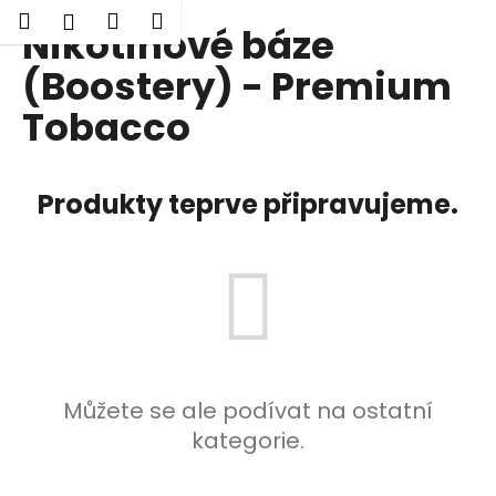
K
Hledat
Nákupní
Menu
Přihlášení
Nikotinové báze
Přejít
o
Zpět
Zpět
na
košík
š
(Boostery) - Premium
obsah
í
Tobacco
C
k
o
p
Produkty teprve připravujeme.
o
t
ř
e
b
u
j
e
Můžete se ale podívat na ostatní
t
kategorie.
e
n