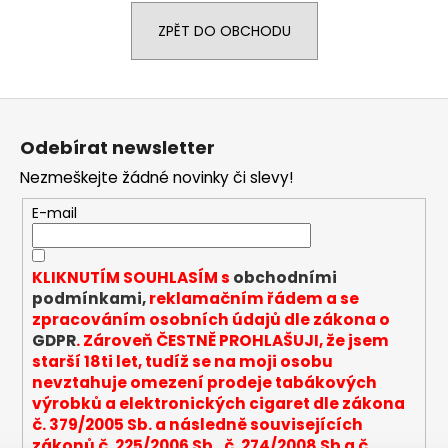
a
ZPĚT DO OBCHODU
j
í
t
Z
?
á
Odebírat newsletter
p
Nezmeškejte žádné novinky či slevy!
a
t
E-mail
HLEDAT
í
KLIKNUTÍM SOUHLASÍM s
obchodními
podmínkami,
reklamačním řádem a se
D
zpracováním osobních údajů dle zákona o
o
GDPR
. Zároveň ČESTNĚ PROHLAŠUJI, že jsem
p
starší 18ti let, tudíž se na moji osobu
o
nevztahuje omezení prodeje tabákových
výrobků a elektronických cigaret dle zákona
r
č. 379/2005 Sb. a následně souvisejících
u
zákonů č. 225/2006 Sb., č. 274/2008 Sb a č.