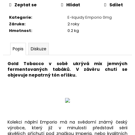
č
Zeptat se
Hlídat
Sdílet
u
j
Kategorie
:
E-liquidy Emporio 0mg
e
Záruka
:
2 roky
m
Hmotnost
:
0.2 kg
e
Popis
Diskuze
ASPIRE
NAUTILUS
BVC
Gold Tobacco v sobě ukrývá mix jemných
1,8
fermentovaných tabáků. V závěru chuti se
OHM
objevuje nepatrný tón oříšku.
46
Kč
Kolekci náplní Emporio má na svědomí známý český
výrobce, který již v minulosti představil sérii
skvělých příchutí pod značkou Imperia, nebo kvalitních