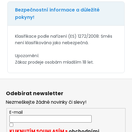
Z
á
Odebírat newsletter
p
Nezmeškejte žádné novinky či slevy!
a
t
E-mail
í
KLIKNUTÍM SOUHLASÍM s
obchodními