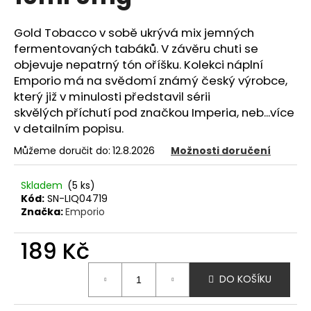
z
a
5
hvězdiček.
Gold Tobacco v sobě ukrývá mix jemných
j
fermentovaných tabáků. V závěru chuti se
í
objevuje nepatrný tón oříšku. Kolekci náplní
t
Emporio má na svědomí známý český výrobce,
?
který již v minulosti představil sérii
skvělých příchutí pod značkou Imperia, neb...více
v detailním popisu.
Můžeme doručit do:
12.8.2026
Možnosti doručení
HLEDAT
Skladem
(5 ks)
Kód:
SN-LIQ04719
Značka:
Emporio
D
o
189 Kč
p
o
Měrná
DO KOŠÍKU
r
cena:
u