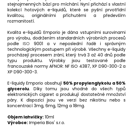
stejnojmenných bází pro míchání. Nyní přichází s vlastní
kolekcí hotových e-liquidů, které se pyšní prvotřídní
kvalitou, originálními příchutěmi a především
rozmanitostí.
Kvalita e-liquidů Emporio je dána vstupními surovinami
pro výrobu, dodržením standardních výrobních procesů
podle
ISO
9001 a v neposlední řadě i správným
technologickým postupem při výrobě. Všechny e-liquidy
procházejí procesem zrání, který trvá 3 až 40 dnů podle
typu produktu. Výrobky jsou testované podle
francouzské normy AFNOR: NF ISO 4387, XP D90-300-2 a
XP D90-300-3.
E-liquidy Emporio obsahují
50% propylenglykolu a 50%
glycerolu
. Díky tomu jsou vhodné do všech typů
elektronických cigaret a produkují dostatečné množství
páry. K dispozici jsou ve verzi bez nikotinu nebo s
koncentrací 3mg, 6mg, 12mg a 18mg.
Objem lahvičky:
10ml
Výrobce:
Imperia Bios' s.r.o.