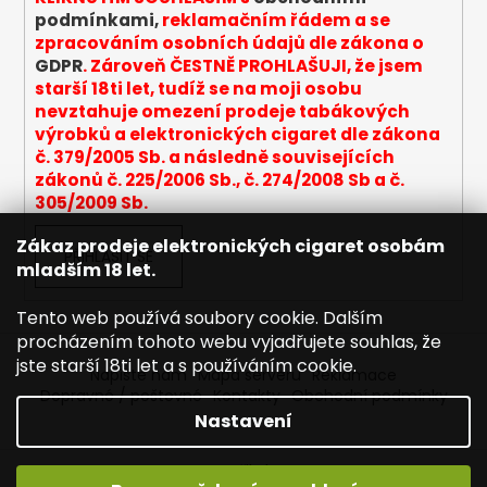
podmínkami,
reklamačním řádem a se
zpracováním osobních údajů dle zákona o
GDPR
. Zároveň ČESTNĚ PROHLAŠUJI, že jsem
starší 18ti let, tudíž se na moji osobu
nevztahuje omezení prodeje tabákových
výrobků a elektronických cigaret dle zákona
č. 379/2005 Sb. a následně souvisejících
zákonů č. 225/2006 Sb., č. 274/2008 Sb a č.
305/2009 Sb.
Zákaz prodeje elektronických cigaret osobám
PŘIHLÁSIT SE
mladším 18 let.
Tento web používá soubory cookie. Dalším
procházením tohoto webu vyjadřujete souhlas, že
jste starší 18ti let a s používáním cookie.
Napište nám
Mapa serveru
Reklamace
Dopravné / poštovné
Kontakty
Obchodní podmínky
Nastavení
Vytvořil Shoptet