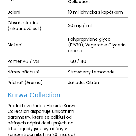
Collection
Balení
10 ml lahvička s kapátkem
Obsah nikotinu
20 mg / ml
(nikotinové soli)
Polypropylene glycol
Složení
(E1520), Vegetable Glycerin,
aroma
Poměr
PG
/
VG
60 / 40
Název příchutě
Strawberry Lemonade
Příchuť (Aroma)
Jahoda, Citrón
Kurwa Collection
Produktová řada e-liquidů Kurwa
Collection disponuje unikátními
parametry, které se odlišují od
běžných náplní dostupných na
trhu. Liquidy jsou vyráběny v
koncentraci nikotinu 20 mg, což