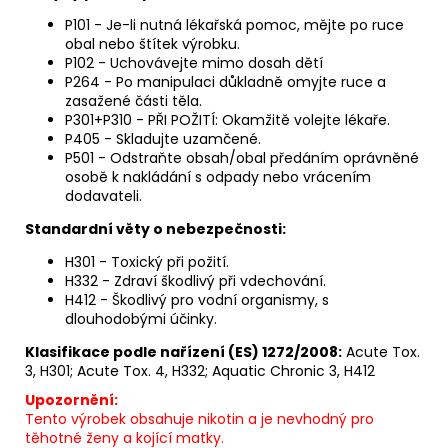
P101 - Je-li nutná lékařská pomoc, mějte po ruce
obal nebo štítek výrobku.
P102 - Uchovávejte mimo dosah dětí
P264 - Po manipulaci důkladně omyjte ruce a
zasažené části těla.
P301+P310 - PŘI POŽITÍ: Okamžitě volejte lékaře.
P405 - Skladujte uzamčené.
P501 - Odstraňte obsah/obal předáním oprávněné
osobě k nakládání s odpady nebo vrácením
dodavateli.
Standardní věty o nebezpečnosti:
H301 - Toxický při požití.
H332 - Zdraví škodlivý při vdechování.
H412 - Škodlivý pro vodní organismy, s
dlouhodobými účinky.
Klasifikace podle nařízení (ES) 1272/2008:
Acute Tox.
3, H301; Acute Tox. 4, H332; Aquatic Chronic 3, H412
Upozornění:
Tento výrobek obsahuje nikotin a je nevhodný pro
těhotné ženy a kojící matky.