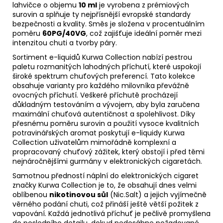
lahvičce o objemu
10 ml
je vyrobena z prémiových
surovin a splňuje ty nejpřísnější evropské standardy
bezpečnosti a kvality. Směs je složena v procentuálním
poměru
60PG/40VG
, což zajišťuje ideální poměr mezi
intenzitou chuti a tvorby páry.
Sortiment e-liquidů Kurwa Collection nabízí pestrou
paletu rozmanitých lahodných příchutí, které uspokojí
široké spektrum chuťových preferencí. Tato kolekce
obsahuje varianty pro každého milovníka převážně
ovocných příchutí. Veškeré příchutě procházejí
důkladným testováním a vývojem, aby byla zaručena
maximální chuťová autentičnost a spolehlivost. Díky
přesnému poměru surovin a použití vysoce kvalitních
potravinářských aromat poskytují e-liquidy Kurwa
Collection uživatelům mimořádně komplexní a
propracovaný chuťový zážitek, který obstojí i před těmi
nejnáročnějšími gurmány v elektronických cigaretách.
Samotnou předností náplní do elektronických cigaret
značky Kurwa Collection je to, že obsahují dnes velmi
oblíbenou
nikotinovou sůl
(Nic.Salt) a jejich vyjímečně
věrného podání chuti, což přináší ještě větší požitek z
vapování. Každá jednotlivá příchuť je pečlivě promyšlena
do posledního detailu, dokud nedosáhne požadované