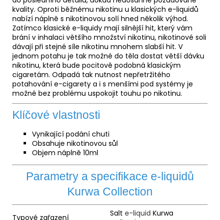
kvality. Oproti běžnému nikotinu u klasických e-liquidů
nabízí náplně s nikotinovou solí hned několik výhod.
Zatímco klasické e-liquidy mají silnější hit, který vám
brání v inhalaci většího množství nikotinu, nikotinové soli
dávají při stejné síle nikotinu mnohem slabší hit. V
jednom potahu je tak možné do těla dostat větší dávku
nikotinu, která bude pocitově podobná klasickým
cigaretám. Odpadá tak nutnost nepřetržitého
potahování e-cigarety a i s menšími pod systémy je
možné bez problému uspokojit touhu po nikotinu.
Klíčové vlastnosti
Vynikající podání chuti
Obsahuje nikotinovou sůl
Objem náplně 10ml
Parametry a specifikace e-liquidů
Kurwa Collection
Salt
e-liquid
Kurwa
Typové zařazení