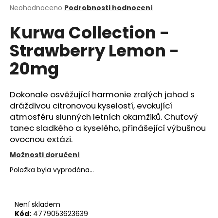
Průměrné
Neohodnoceno
Podrobnosti hodnocení
a
hodnocení
j
Kurwa Collection -
produktu
í
je
Strawberry Lemon -
0,0
t
z
?
20mg
5
hvězdiček.
Dokonale osvěžující harmonie zralých jahod s
dráždivou citronovou kyselostí, evokující
HLEDAT
atmosféru slunných letních okamžiků. Chuťový
tanec sladkého a kyselého, přinášející výbušnou
ovocnou extázi.
D
Možnosti doručení
o
Položka byla vyprodána…
p
o
r
Není skladem
u
Kód:
4779053623639