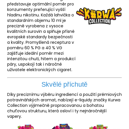
představuje optimální poměr pro
konzumenty preferující vyšší
hladinu nikotinu. Každá lahvička o
standardním objemu 10 ml je
precizně vyrobena z vysoce
kvalitních surovin a splňuje přísné
evropské standardy bezpečnosti
a kvality. Promyšlená receptura v
poměru 60 % PG a 40 % VG
zajišťuje ideální poměr mezi
intenzitou chuti, hitem a produkcí
páry, uspokojí tak i náročné
uživatele elektronických cigaret.
Skvělé příchutě
Díky preciznímu výběru ingrediencí a použití prémiových
potravinářských aromat, nabízejí e-liquidy značky Kurwa
Collection výjimečně propracovanou a bohatou
chuťovou strukturu, která osloví i ty nejnáročnější
vapery.