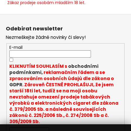
Zákaz prodeje osobám mladším 18 let.
Z
á
Odebírat newsletter
p
Nezmeškejte žádné novinky či slevy!
a
t
E-mail
í
KLIKNUTÍM SOUHLASÍM s
obchodními
podmínkami,
reklamačním řádem a se
zpracováním osobních údajů dle zákona o
GDPR
. Zároveň ČESTNĚ PROHLAŠUJI, že jsem
starší 18ti let, tudíž se na moji osobu
nevztahuje omezení prodeje tabákových
výrobků a elektronických cigaret dle zákona
č. 379/2005 Sb. a následně souvisejících
zákonů č. 225/2006 Sb., č. 274/2008 Sb a č.
305/2009 Sb.