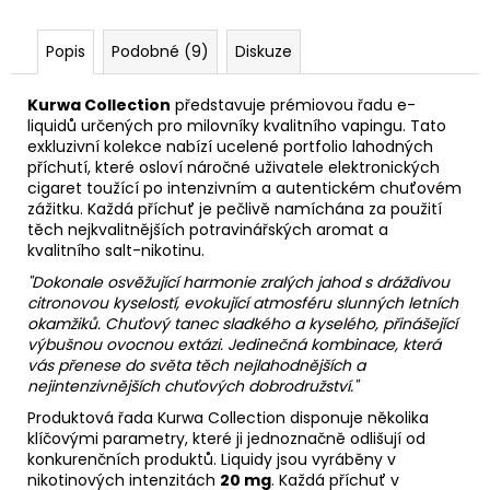
Popis
Podobné (9)
Diskuze
Kurwa Collection
představuje prémiovou řadu e-
liquidů určených pro milovníky kvalitního vapingu. Tato
exkluzivní kolekce nabízí ucelené portfolio lahodných
příchutí, které osloví náročné uživatele elektronických
cigaret toužící po intenzivním a autentickém chuťovém
zážitku. Každá příchuť je pečlivě namíchána za použití
těch nejkvalitnějších potravinářských aromat a
kvalitního salt-nikotinu.
"Dokonale osvěžující harmonie zralých jahod s dráždivou
citronovou kyselostí, evokující atmosféru slunných letních
okamžiků. Chuťový tanec sladkého a kyselého, přinášející
výbušnou ovocnou extázi. Jedinečná kombinace, která
vás přenese do světa těch nejlahodnějších a
nejintenzivnějších chuťových dobrodružství."
Produktová řada Kurwa Collection disponuje několika
klíčovými parametry, které ji jednoznačně odlišují od
konkurenčních produktů. Liquidy jsou vyráběny v
nikotinových intenzitách
20 mg
. Každá příchuť v