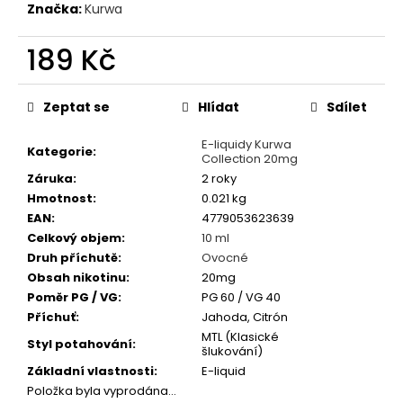
č
Značka:
Kurwa
u
j
189 Kč
e
m
Měrná
e
cena:
Zeptat se
Hlídat
Sdílet
E-liquidy Kurwa
Kategorie
:
VAPORESSO
Collection 20mg
GTX
Záruka
:
2 roky
-
Hmotnost
:
0.021 kg
0,8OHM
-
EAN
:
4779053623639
MESH
Celkový objem
:
10 ml
-
Druh příchutě
:
Ovocné
ŽHAVÍCÍ
HLAVA
Obsah nikotinu
:
20mg
Poměr PG / VG
:
PG 60 / VG 40
78
Kč
Příchuť
:
Jahoda, Citrón
MTL (Klasické
Styl potahování
:
šlukování)
Základní vlastnosti
:
E-liquid
Položka byla vyprodána…