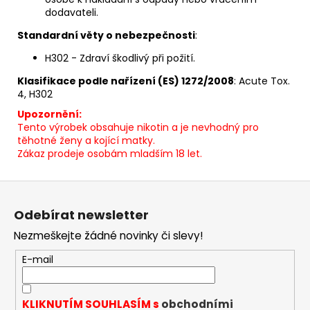
dodavateli.
Standardní věty o nebezpečnosti
:
H302 - Zdraví škodlivý při požití.
Klasifikace podle nařízení (ES) 1272/2008
: Acute Tox.
4, H302
Upozornění:
Tento výrobek obsahuje nikotin a je nevhodný pro
těhotné ženy a kojící matky.
Zákaz prodeje osobám mladším 18 let.
Z
á
Odebírat newsletter
p
Nezmeškejte žádné novinky či slevy!
a
t
E-mail
í
KLIKNUTÍM SOUHLASÍM s
obchodními