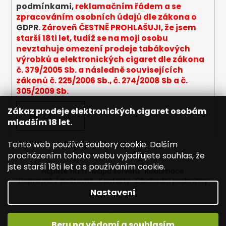
podmínkami,
reklamačním řádem a se
zpracováním osobních údajů dle zákona o
GDPR
. Zároveň ČESTNĚ PROHLAŠUJI, že jsem
starší 18ti let, tudíž se na moji osobu
nevztahuje omezení prodeje tabákových
výrobků a elektronických cigaret dle zákona
č. 379/2005 Sb. a následně souvisejících
zákonů č. 225/2006 Sb., č. 274/2008 Sb a č.
305/2009 Sb.
Zákaz prodeje elektronických cigaret osobám
PŘIHLÁSIT SE
mladším 18 let.
Tento web používá soubory cookie. Dalším
procházením tohoto webu vyjadřujete souhlas, že
jste starší 18ti let a s používáním cookie.
Napište nám
Mapa serveru
Reklamace
Dopravné / poštovné
Kontakty
Obchodní podmínky
Nastavení
Vytvořil Shoptet
Beru na vědomí a souhlasím