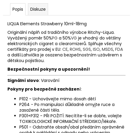
Popis
Diskuze
LIQUA Elements Strawberry 10ml-18mg
Originální náplň od tradičního výrobce Ritchy-Liqua.
Vyvážený poměr 50%
PG
a 50%
VG
je vhodný do většiny
elektronických cigaret a clearomizerů. Splňuje všechny
certifikáty pro prodej v EU:
CE
,
ROHS
,
SGS
,
ISO
,
MSDS
,
FDA
a další.Lahvička je osazena bezpečnostním uzávěrem s
dětskou pojistkou.
Bezpečnostní pokyny a upozornění!
Signální slovo
: Varování
Pokyny pro bezpečné zacházen
í:
P102 - Uchovávejte mimo dosah dětí
P264 - Po manipulaci důkladně omyjte ruce a
zasažené části těla.
P301+P312 - PŘI POŽITÍ: Necítíte-li se dobře, volejte
TOXIKOLOGICKÉ INFORMAČNÍ STŘEDISKO/lékaře.
P501 - Odstraňte obsah/obal předáním oprávněné
osobě k nakládání s odpady nebo vrácením