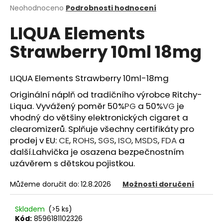
Průměrné
Neohodnoceno
Podrobnosti hodnocení
a
hodnocení
j
LIQUA Elements
produktu
í
je
Strawberry 10ml 18mg
0,0
t
z
?
5
hvězdiček.
LIQUA Elements Strawberry 10ml-18mg
Originální náplň od tradičního výrobce Ritchy-
Liqua. Vyvážený poměr 50%
PG
a 50%
VG
je
HLEDAT
vhodný do většiny elektronických cigaret a
clearomizerů. Splňuje všechny certifikáty pro
prodej v EU:
CE
,
ROHS
,
SGS
,
ISO
,
MSDS
,
FDA
a
další.Lahvička je osazena bezpečnostním
D
uzávěrem s dětskou pojistkou.
o
p
Můžeme doručit do:
12.8.2026
Možnosti doručení
o
r
Skladem
(>5 ks)
u
Kód:
8596181102326