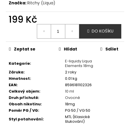
č
Značka:
Ritchy (Liqua)
u
j
199 Kč
e
m
Měrná
DO KOŠÍKU
e
cena:
Zeptat se
Hlídat
Sdílet
LIQUID
DEKANG
PINEAPPLE
E-liquidy Liqua
Kategorie
:
10ML
Elements 18mg
-
Záruka
:
2 roky
11MG
Hmotnost
:
0.01 kg
(ANANAS)
EAN
:
8596181102326
195
Celkový objem
:
10 ml
Kč
Druh příchutě
:
Ovocné
Obsah nikotinu
:
18mg
Poměr PG / VG
:
PG 50 / VG 50
MTL (Klasické
Styl potahování
:
šlukování)