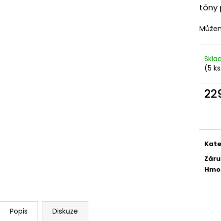
LIQUID DEKANG PINEAPPLE 10ML - 11MG
ELF BAR ELFA P
tóny 
(ANANAS)
CARTRIDGE - W
2KS
195 Kč
Můžem
189 Kč
Původně:
225 K
Skl
(5 ks
22
Měr
cena
Kate
Záru
Hmo
Popis
Diskuze