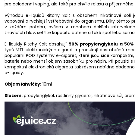
pro celodenní
vaping
, ale také pro chvíle relaxu a příjemného
Výhodou e-liquidů Ritchy Salt s obsahem nikotinové soli
vapování a rychlejší vstřebávání do organismu. Díky těmto p
v každém potahu, ovšem v mnohem delších intervalech. 
žhavících hlav, šetříte kapacitu
baterie
a také spotřebu samo
E-liquidy Ritchy Salt obsahují
50% propylenglykolu a 50% 
typů
MTL
elektronických cigaret a produkují dostatečné množs
populární POD systémy e-cigaret, které jsou sice kompaktní
baterie nebo menší objem zásobníku pro náplň. Při použití s 
kompaktní elektronická cigareta tak rázem nabídne obdobnou 
e-liquidy.
Objem lahvičky:
10ml
Složení:
propylenglykol, rostlinný
glycerol
, nikotinová sůl,
aro