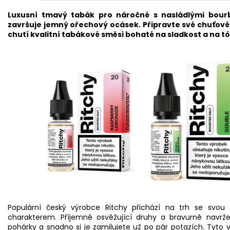
Luxusní tmavý tabák pro náročné s nasládlými bo
završuje jemný ořechový ocásek. Připravte své chuťov
chutí kvalitní tabákové směsi bohaté na sladkost a na tó
Populární český výrobce Ritchy přichází na trh se svou 
charakterem. Příjemně osvěžující druhy a bravurně navr
pohárky a snadno si je zamilujete už po pár potazích. Tyto