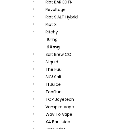
Riot BAR EDTN
Revoltage
Riot S:ALT Hybrid
Riot X
Ritchy
10mg
20mg
Salt Brew CO
Sliquid
The Fuu
SIC! Salt
TI Juice
TobGun
TOP Joyetech
Vampire Vape
Way To Vape
X4 Bar Juice