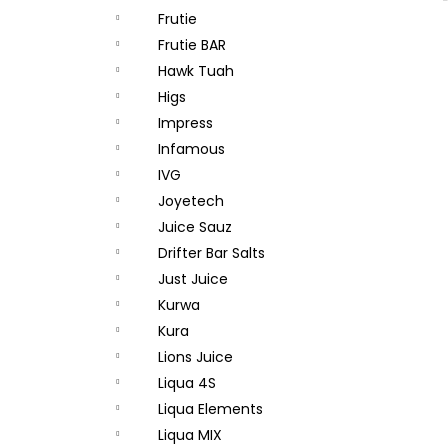
Frutie
Frutie BAR
Hawk Tuah
Higs
Impress
Infamous
IVG
Joyetech
Juice Sauz
Drifter Bar Salts
Just Juice
Kurwa
Kura
Lions Juice
Liqua 4S
Liqua Elements
Liqua MIX