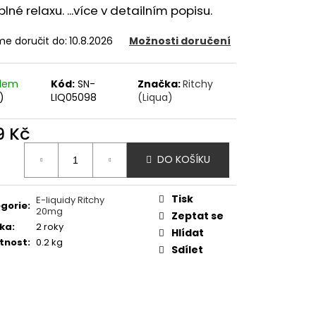
OD - PŘEDNAPLNĚNÁ
plné relaxu. ...více v detailním popisu.
ATERMELON - 20MG -
e doručit do:
10.8.2026
Možnosti doručení
č
adem
Kód:
SN-
Značka:
Ritchy
)
LIQ05098
(Liqua)
9 Kč
ná
DO KOŠÍKU
:
Tisk
E-liquidy Ritchy
gorie
:
20mg
Zeptat se
ka
:
2 roky
Hlídat
tnost
:
0.2 kg
Sdílet