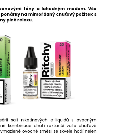
urbonovými tóny a lahodným medem. Vše
é pohárky na mimořádný chuťový požitek s
ny plné relaxu.
sérií salt nikotinových e-liquidů s ovocným
žené kombinace chutí roztančí vaše chuťové
 vymazlené ovocné směsi se skvěle hodí nejen