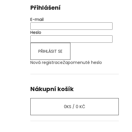
Přihlášení
E-mail
Heslo
PŘIHLÁSIT SE
Nová registrace
Zapomenuté heslo
Nákupní košík
0
KS /
0 KČ