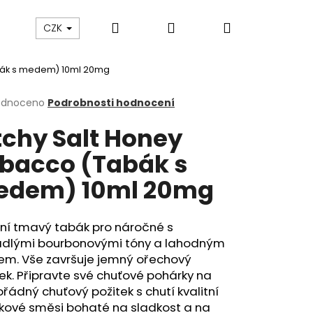
Hledat
Přihlášení
Nákupní
ám
Sledování zásilek
Obchodní podmínky
CZK
bák s medem) 10ml 20mg
košík
rné
odnoceno
Podrobnosti hodnocení
cení
tchy Salt Honey
ktu
bacco (Tabák s
dem) 10ml 20mg
ček.
sní tmavý tabák pro náročné s
ádlými bourbonovými tóny a lahodným
m. Vše završuje jemný ořechový
k. Připravte své chuťové pohárky na
Následující
ádný chuťový požitek s chutí kvalitní
kové směsi bohaté na sladkost a na