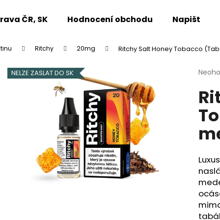
rava ČR, SK
Hodnocení obchodu
Napište n
tinu
Ritchy
20mg
Ritchy Salt Honey Tobacco (Ta
Co potřebujete najít?
Průmě
Neoh
NELZE ZASLAT DO SK
hodno
Ri
produ
HLEDAT
je
To
0,0
z
me
5
Doporučujeme
hvězdi
Luxu
nasl
mede
ocáse
mimoř
tabá