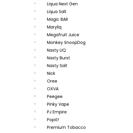
Liqua Next Gen
Liqua Salt
Magic BAR
Maryliq
Megafruit Juice
Monkey SnoopDog
Nasty LIQ
Nasty Burst
Nasty Salt
Nick
Oree
OXVA
Peegee
Pinky Vape
PJ Empire
Popič!
Premium Tobacco