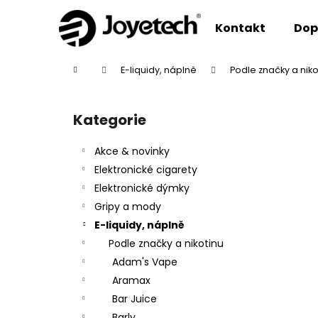
K
Přejít
na
o
Kontakt
Dop
obsah
Zpět
Zpět
š
do
do
í
Domů
E-liquidy, náplně
Podle značky a niko
k
obchodu
obchodu
P
o
Kategorie
Přeskočit
s
kategorie
t
Akce & novinky
r
Elektronické cigarety
a
Elektronické dýmky
n
Gripy a mody
n
E-liquidy, náplně
í
Podle značky a nikotinu
p
Adam's Vape
a
Aramax
n
Bar Juice
e
Barly