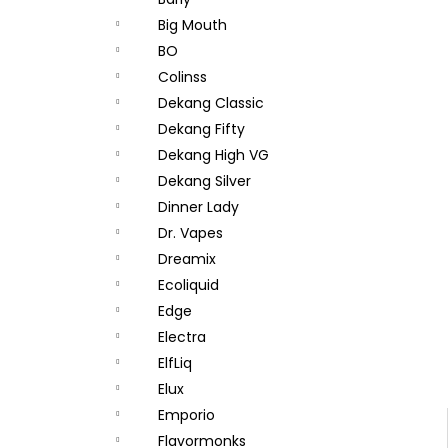
JOYETECH BF SS316 ATOMIZER 0,6OHM
l
Big Mouth
57 Kč
BO
Colinss
Dekang Classic
Dekang Fifty
Dekang High VG
Dekang Silver
Dinner Lady
Dr. Vapes
Dreamix
Ecoliquid
Edge
Electra
ElfLiq
Elux
Emporio
Flavormonks