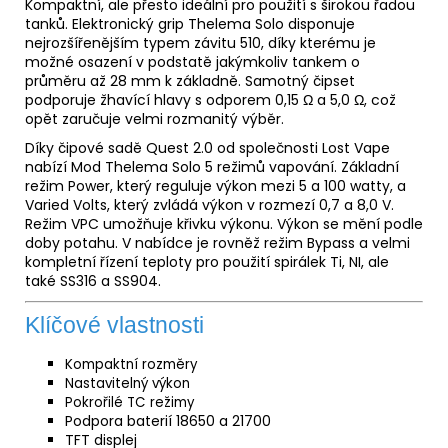
Kompaktní, ale přesto ideální pro použití s širokou řadou
tanků. Elektronický grip Thelema Solo disponuje
nejrozšířenějším typem závitu 510, díky kterému je
možné osazení v podstatě jakýmkoliv tankem o
průměru až 28 mm k základně. Samotný čipset
podporuje žhavící hlavy s odporem 0,15 Ω a 5,0 Ω, což
opět zaručuje velmi rozmanitý výběr.
Díky čipové sadě Quest 2.0 od společnosti Lost Vape
nabízí Mod Thelema Solo 5 režimů vapování. Základní
režim Power, který reguluje výkon mezi 5 a 100 watty, a
Varied Volts, který zvládá výkon v rozmezí 0,7 a 8,0 V.
Režim VPC umožňuje křivku výkonu. Výkon se mění podle
doby potahu. V nabídce je rovněž režim Bypass a velmi
kompletní řízení teploty pro použití spirálek Ti, NI, ale
také SS316 a SS904.
Klíčové vlastnosti
Kompaktní rozměry
Nastavitelný výkon
Pokrořilé TC režimy
Podpora baterií 18650 a 21700
TFT displej