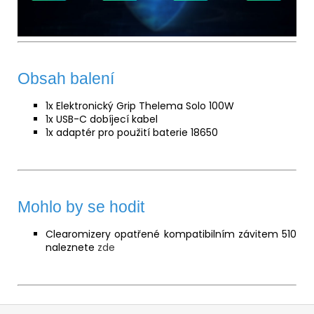
Obsah balení
1x Elektronický Grip Thelema Solo 100W
1x USB-C dobíjecí kabel
1x adaptér pro použití baterie 18650
Mohlo by se hodit
Clearomizery opatřené kompatibilním závitem 510
naleznete
zde
Z