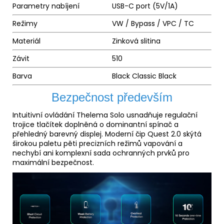
Parametry nabíjení
USB-C port (5V/1A)
Režimy
VW / Bypass / VPC / TC
Materiál
Zinková slitina
Závit
510
Barva
Black Classic Black
Bezpečnost především
Intuitivní ovládání Thelema Solo usnadňuje regulační
trojice tlačítek doplněná o dominantní spínač a
přehledný barevný displej. Moderní čip Quest 2.0 skýtá
širokou paletu pěti precizních režimů vapování a
nechybí ani komplexní sada ochranných prvků pro
maximální bezpečnost.