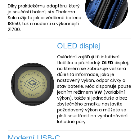
Díky praktickému adaptéru, který
je součástí balení, si s Thelema
Solo užijete jak osvědčené baterie
18650, tak i moderní a výkonnější
21700.
OLED displej
Ovládání zajišťují tři intuitivní
tlačítka a přehledný
OLED
displej,
na kterém se zobrazuje veškerá
důležitá informace, jako je
nastavený výkon, odpor cívky a
stav baterie. Mód disponuje pouze
jedním režimem
VW
(variabilní
výkon), takže si jednoduše a bez
zbytečného zmatku nastavíte
požadovaný výkon a můžete se
plně soustředit na vychutnávání
lahodné páry.
Moderní USB-C