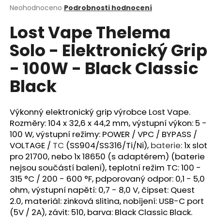
Průměrné
Neohodnoceno
Podrobnosti hodnocení
a
hodnocení
j
Lost Vape Thelema
produktu
í
je
Solo - Elektronický Grip
0,0
t
z
?
- 100W - Black Classic
5
hvězdiček.
Black
Výkonný elektronický grip výrobce Lost Vape.
HLEDAT
Rozměry: 104 x 32,6 x 44,2 mm, výstupní výkon: 5 -
100 W, výstupní režimy: POWER / VPC / BYPASS /
VOLTAGE /
TC
(SS904/SS316/Ti/Ni),
baterie
: 1x slot
D
pro 21700, nebo 1x 18650 (s adaptérem) (baterie
o
nejsou součástí balení), teplotní režim TC: 100 -
p
315 °C / 200 - 600 °F, pdporovaný odpor: 0,1 - 5,0
o
ohm, výstupní napětí: 0,7 - 8,0 V, čipset: Quest
r
2.0, materiál: zinková slitina, nobíjení: USB-C port
u
(5V / 2A), závit: 510, barva: Black Classic Black.