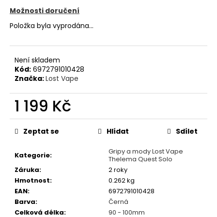
č
u
Možnosti doručení
j
Položka byla vyprodána…
e
m
e
Není skladem
Kód:
6972791010428
Značka:
Lost Vape
JOYETECH
ATOMIZER
EX
1 199 Kč
0,5
OHM
Měrná
cena:
49
Zeptat se
Hlídat
Sdílet
Kč
Gripy a mody Lost Vape
Kategorie
:
Thelema Quest Solo
Záruka
:
2 roky
Hmotnost
:
0.262 kg
EAN
:
6972791010428
Barva
:
Černá
Celková délka
:
90 - 100mm