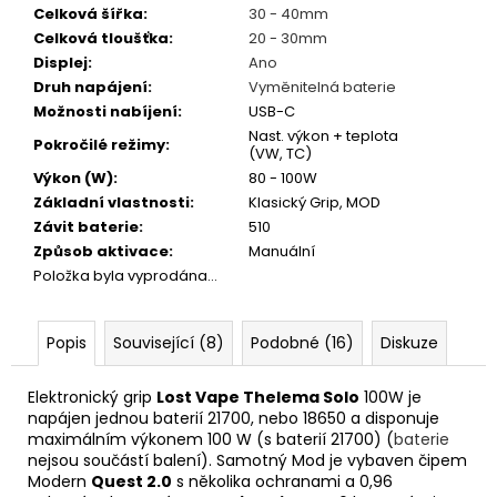
Celková šířka
:
30 - 40mm
Celková tloušťka
:
20 - 30mm
Displej
:
Ano
Druh napájení
:
Vyměnitelná baterie
Možnosti nabíjení
:
USB-C
Nast. výkon + teplota
Pokročilé režimy
:
(VW, TC)
Výkon (W)
:
80 - 100W
Základní vlastnosti
:
Klasický Grip, MOD
Závit baterie
:
510
Způsob aktivace
:
Manuální
Položka byla vyprodána…
Popis
Související (8)
Podobné (16)
Diskuze
Elektronický grip
Lost Vape Thelema Solo
100W je
napájen jednou baterií 21700, nebo 18650 a disponuje
maximálním výkonem 100 W (s baterií 21700) (
baterie
nejsou součástí balení). Samotný Mod je vybaven čipem
Modern
Quest 2.0
s několika ochranami a 0,96