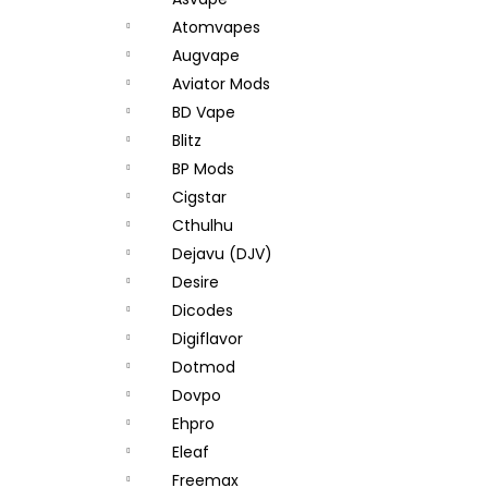
JOYETECH BF SS316 ATOMIZER 0,6OHM
l
Atomvapes
57 Kč
Augvape
Aviator Mods
BD Vape
Blitz
BP Mods
Cigstar
Cthulhu
Dejavu (DJV)
Desire
Dicodes
Digiflavor
Dotmod
Dovpo
Ehpro
Eleaf
Freemax