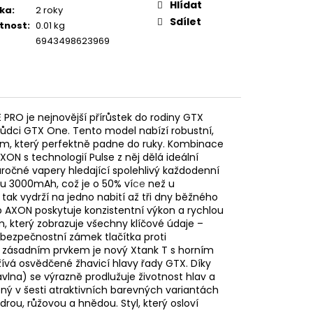
Hlídat
ka
:
2 roky
Sdílet
tnost
:
0.01 kg
6943498623969
PRO je nejnovější přírůstek do rodiny GTX
hůdci GTX One. Tento model nabízí robustní,
m, který perfektně padne do ruky. Kombinace
ON s technologií Pulse z něj dělá ideální
áročné vapery hledající spolehlivý každodenní
u 3000mAh, což je o 50% ví
ce
než u
ak vydrží na jedno nabití až tři dny běžného
p AXON poskytuje konzistentní výkon a rychlou
, který zobrazuje všechny klíčové údaje –
i bezpečnostní zámek tlačítka proti
m zásadním prvkem je nový Xtank T s horním
ívá osvědčené žhavicí hlavy řady GTX. Díky
lna) se výrazně prodlužuje životnost hlav a
ný v šesti atraktivních barevných variantách
rou, růžovou a hnědou. Styl, který osloví