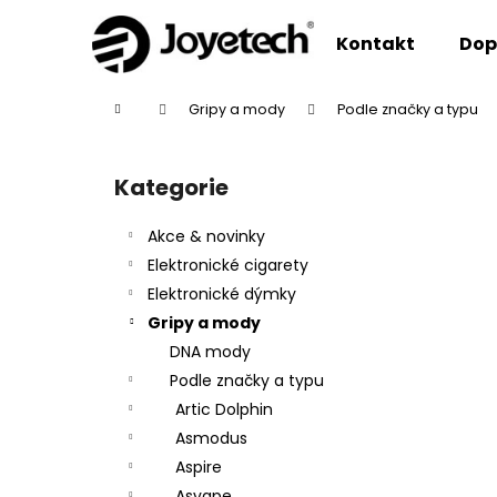
K
Přejít
na
o
Kontakt
Dop
obsah
Zpět
Zpět
š
do
do
í
Domů
Gripy a mody
Podle značky a typu
k
obchodu
obchodu
P
o
Kategorie
Přeskočit
s
kategorie
t
Akce & novinky
r
Elektronické cigarety
a
Elektronické dýmky
n
Gripy a mody
n
DNA mody
í
Podle značky a typu
p
Artic Dolphin
a
Asmodus
n
Aspire
e
Asvape