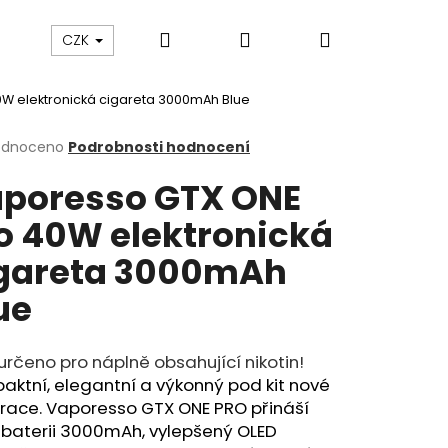
Hledat
Přihlášení
Nákupní
ám
Sledování zásilek
Obchodní podmínky
CZK
W elektronická cigareta 3000mAh Blue
košík
rné
odnoceno
Podrobnosti hodnocení
cení
poresso GTX ONE
ktu
o 40W elektronická
gareta 3000mAh
ček.
ue
určeno pro náplně obsahující nikotin!
ktní, elegantní a výkonný pod kit nové
race. Vaporesso GTX ONE PRO přináší
Následující
 baterii 3000mAh, vylepšený OLED