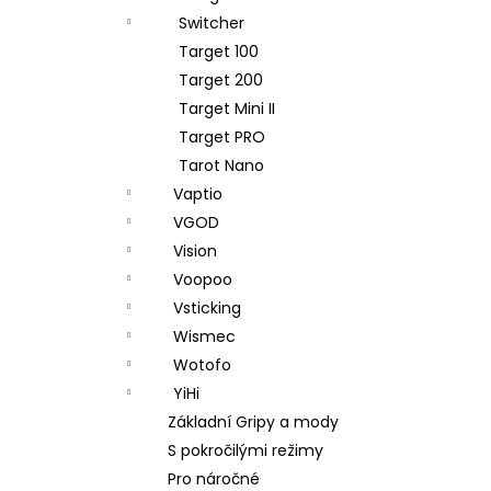
Switcher
Target 100
Target 200
Target Mini II
Target PRO
Tarot Nano
Vaptio
VGOD
Vision
Voopoo
Vsticking
Wismec
Wotofo
YiHi
Základní Gripy a mody
S pokročilými režimy
Pro náročné