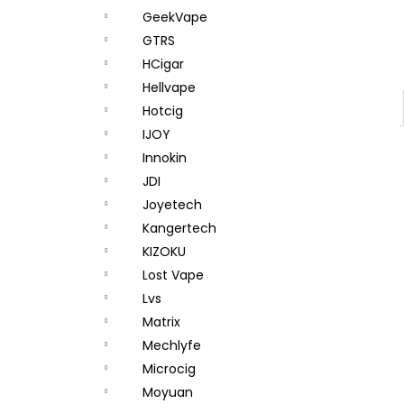
GeekVape
GTRS
HCigar
Hellvape
Hotcig
IJOY
Innokin
JDI
Joyetech
Kangertech
KIZOKU
Lost Vape
Lvs
Matrix
Mechlyfe
Microcig
Moyuan