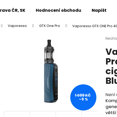
rava ČR, SK
Hodnocení obchodu
Napište n
Vaporesso
GTX One Pro
Vaporesso GTX ONE Pro 40
Co potřebujete najít?
Průmě
Neoh
hodno
Va
produ
HLEDAT
je
Pr
0,0
z
ci
5
Doporučujeme
hvězdi
Bl
Není 
1 099 KČ
–9 %
Kompa
gene
větší