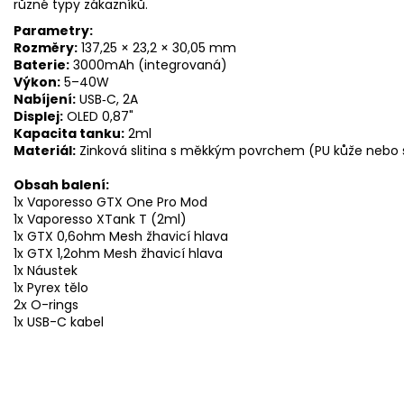
různé typy zákazníků.
Parametry:
Rozměry:
137,25 × 23,2 × 30,05 mm
Baterie:
3000mAh (integrovaná)
Výkon:
5–40W
Nabíjení:
USB‑C, 2A
Displej:
OLED 0,87"
Kapacita tanku:
2ml
Materiál:
Zinková slitina s měkkým povrchem (PU kůže nebo s
Obsah balení:
1x Vaporesso GTX One Pro Mod
1x Vaporesso XTank T (2ml)
1x GTX 0,6ohm Mesh žhavicí hlava
1x GTX 1,2ohm Mesh žhavicí hlava
1x Náustek
1x Pyrex tělo
2x O-rings
1x USB-C kabel