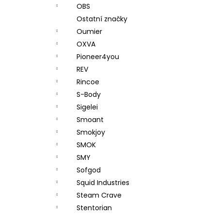
OBS
Ostatní značky
Oumier
OXVA
Pioneer4you
REV
Rincoe
S-Body
Sigelei
Smoant
Smokjoy
SMOK
SMY
Sofgod
Squid Industries
Steam Crave
Stentorian