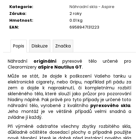
č
u
Kategorie
:
Náhradní skla - Aspire
j
Záruka
:
2 roky
e
Hmotnost
:
0.01 kg
m
EAN
:
6958947131223
e
Popis
Diskuze
Značka
VAPORESSO
GTX
Náhradní
originální
pyrexové tělo určené pro
-
Clearomizery
aSpire Nautilus GT
.
0,8OHM
-
Může se stát, že dojde k poškození Vašeho tanku u
MESH
elektronické cigarety, nebo Gripu, například při pádu za
-
zem a dojde k naprasknutí, či kompletnímu rozbití
ŽHAVÍCÍ
skleněného těla, které slouží jako průzor pro pozorování
HLAVA
hladiny náplně. Pak právě pro tyto případy je určené toto
78
náhradní tělo, vyrobené z kvalitního
pyrexového skla
.
Kč
Jeho montáž je ve většině případů velmi snadná a
zvládne jí každý.
Při výměně odstraňte všechny zbytky rozbitého skla,
důkladně očištěte dosedací plochy a případně použijte
nové těsnění, které je dobré před instalací nového skla