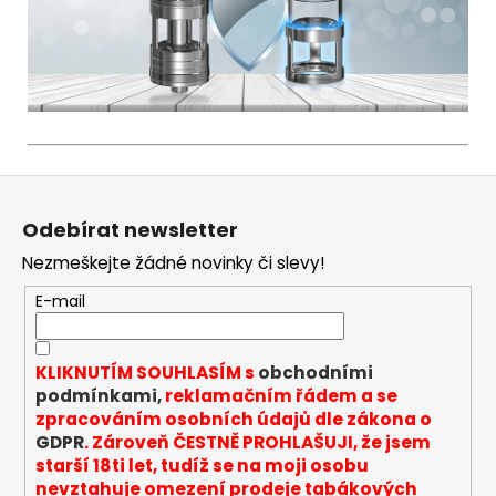
Z
á
Odebírat newsletter
p
Nezmeškejte žádné novinky či slevy!
a
t
E-mail
í
KLIKNUTÍM SOUHLASÍM s
obchodními
podmínkami,
reklamačním řádem a se
zpracováním osobních údajů dle zákona o
GDPR
. Zároveň ČESTNĚ PROHLAŠUJI, že jsem
starší 18ti let, tudíž se na moji osobu
nevztahuje omezení prodeje tabákových