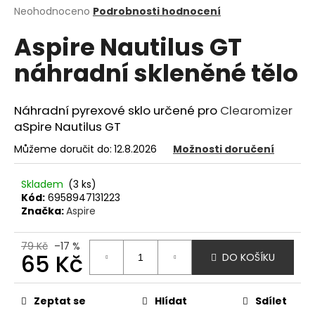
Průměrné
Neohodnoceno
Podrobnosti hodnocení
a
hodnocení
j
Aspire Nautilus GT
produktu
í
je
náhradní skleněné tělo
0,0
t
z
?
5
hvězdiček.
Náhradní pyrexové sklo určené pro
Clearomizer
aSpire Nautilus GT
Můžeme doručit do:
12.8.2026
Možnosti doručení
HLEDAT
Skladem
(3 ks)
Kód:
6958947131223
Značka:
Aspire
D
o
79 Kč
–17 %
p
65 Kč
DO KOŠÍKU
o
Měrná
r
cena:
u
Zeptat se
Hlídat
Sdílet