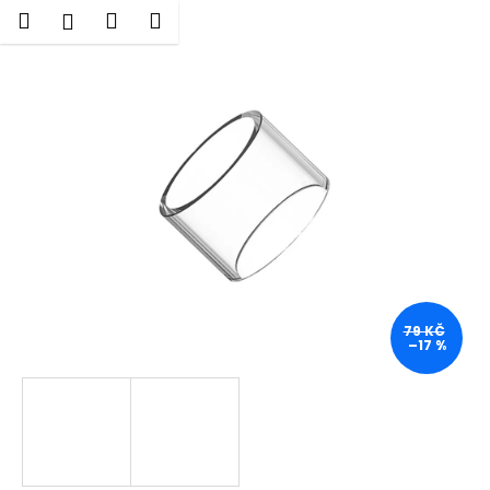
K
Přejít
Hledat
Nákupní
Menu
Přihlášení
na
o
obsah
Zpět
Zpět
košík
š
í
C
k
o
p
o
t
ř
e
b
79 KČ
u
–17 %
j
e
t
e
n