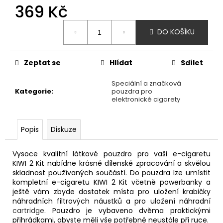
č
369 Kč
u
j
Měrná
DO KOŠÍKU
e
cena:
m
e
Zeptat se
Hlídat
Sdílet
Speciální a značková
LIQUID
Kategorie
:
pouzdra pro
DEKANG
elektronické cigarety
PINEAPPLE
10ML
-
11MG
Popis
Diskuze
(ANANAS)
195
Vysoce kvalitní látkové pouzdro pro vaši e-cigaretu
Kč
KIWI 2 Kit nabídne krásné dílenské zpracování a skvělou
skladnost používaných součástí. Do pouzdra lze umístit
kompletní e-cigaretu KIWI 2 Kit včetně powerbanky a
ještě vám zbyde dostatek místa pro uložení krabičky
náhradních filtrových náustků a pro uložení náhradní
cartridge
. Pouzdro je vybaveno dvěma praktickými
přihrádkami, abyste měli vše potřebné neustále při ruce.