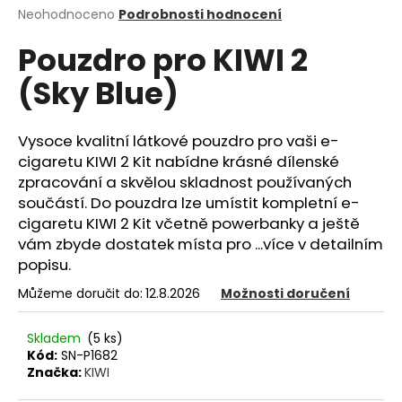
Průměrné
Neohodnoceno
Podrobnosti hodnocení
a
hodnocení
j
Pouzdro pro KIWI 2
produktu
í
je
(Sky Blue)
0,0
t
z
?
5
hvězdiček.
Vysoce kvalitní látkové pouzdro pro vaši e-
cigaretu KIWI 2 Kit nabídne krásné dílenské
zpracování a skvělou skladnost používaných
součástí. Do pouzdra lze umístit kompletní e-
HLEDAT
cigaretu KIWI 2 Kit včetně powerbanky a ještě
vám zbyde dostatek místa pro ...více v detailním
popisu.
D
Můžeme doručit do:
12.8.2026
Možnosti doručení
o
p
Skladem
(5 ks)
o
Kód:
SN-P1682
r
Značka:
KIWI
u