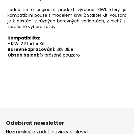
Jedná se o originální produkt výrobce KIWI, který je
kompatibilní pouze s modelem KIWI 2 Starter Kit. Pouzdro
je k dostání v různých barevných variantách, z nichž si
zaručeně vybere každý.
Kompatibilita:
- KIWI 2 Starter Kit
Barevné zpracování:
Sky Blue
Obsah balení:
1x prázdné pouzdro
Buďte první, kdo napíše příspěvek k této položce.
Pouze registrovaní uživatelé mohou vkládat příspěvky.
Prosím
přihlaste se
nebo se
registrujte
.
Z
á
Odebírat newsletter
p
Nezmeškejte žádné novinky či slevy!