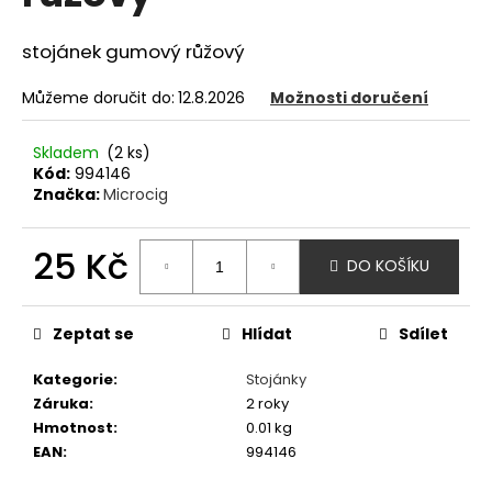
z
a
5
hvězdiček.
stojánek gumový růžový
j
í
Můžeme doručit do:
12.8.2026
Možnosti doručení
t
?
Skladem
(2 ks)
Kód:
994146
Značka:
Microcig
25 Kč
HLEDAT
DO KOŠÍKU
Měrná
cena:
Zeptat se
Hlídat
Sdílet
D
o
Kategorie
:
Stojánky
p
Záruka
:
2 roky
o
Hmotnost
:
0.01 kg
r
EAN
:
994146
u