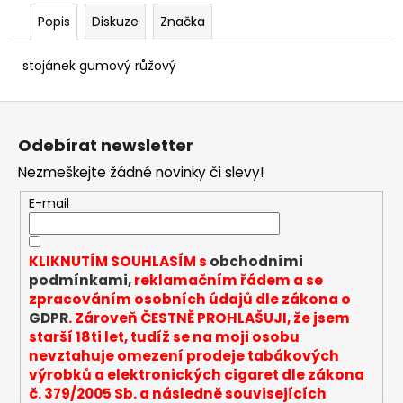
č
u
Popis
Diskuze
Značka
j
e
stojánek gumový růžový
m
e
Z
á
Odebírat newsletter
p
INNOKIN
Z-
Nezmeškejte žádné novinky či slevy!
a
COIL
0,8
t
E-mail
OHM
í
-
ŽHAVÍCÍ
HLAVA
KLIKNUTÍM SOUHLASÍM s
obchodními
podmínkami,
reklamačním řádem a se
69
zpracováním osobních údajů dle zákona o
Kč
GDPR
. Zároveň ČESTNĚ PROHLAŠUJI, že jsem
starší 18ti let, tudíž se na moji osobu
nevztahuje omezení prodeje tabákových
výrobků a elektronických cigaret dle zákona
č. 379/2005 Sb. a následně souvisejících