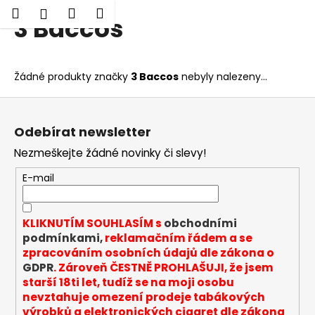
K
Hledat
Nákupní
Menu
Přihlášení
3 Baccos
Přejít
o
Zpět
Zpět
na
košík
š
obsah
í
C
Žádné produkty značky
3 Baccos
nebyly nalezeny...
k
o
Z
p
á
o
Odebírat newsletter
p
t
Nezmeškejte žádné novinky či slevy!
a
ř
t
E-mail
e
í
b
u
KLIKNUTÍM SOUHLASÍM s
obchodními
j
podmínkami,
reklamačním řádem a se
zpracováním osobních údajů dle zákona o
e
GDPR
. Zároveň ČESTNĚ PROHLAŠUJI, že jsem
t
starší 18ti let, tudíž se na moji osobu
e
nevztahuje omezení prodeje tabákových
n
výrobků a elektronických cigaret dle zákona