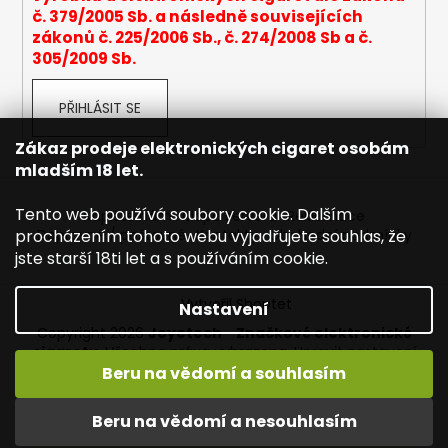
č. 379/2005 Sb. a následně souvisejících
a
zákonů č. 225/2006 Sb., č. 274/2008 Sb a č.
j
305/2009 Sb.
í
t
PŘIHLÁSIT SE
?
Zákaz prodeje elektronických cigaret osobám
mladším 18 let.
Tento web používá soubory cookie. Dalším
Napište nám
Mapa serveru
Reklamace
HLEDAT
procházením tohoto webu vyjadřujete souhlas, že
Dopravné / poštovné
Kontakty
Obchodní podmínky
jste starší 18ti let a s používáním cookie.
Vytvořil Shoptet
Nastavení
D
Copyright 2026
Joyetech - Značkové elektronické
o
cigarety
. Všechna práva vyhrazena.
Upravit nastavení
p
cookies
Beru na vědomí a souhlasím
o
r
Vítejte na JOYETECH. DORUČENÍ ZDARMA zásilkovnou nad
Beru na vědomí a nesouhlasím
u
600,- kč / 50 EURO!