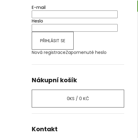
E-mail
Heslo
PŘIHLÁSIT SE
Nová registrace
Zapomenuté heslo
Nákupní košík
0
KS /
0 KČ
Kontakt