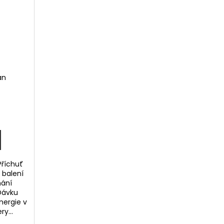
an
Příchuť
 balení
hání
 Dávku
nergie v
y...