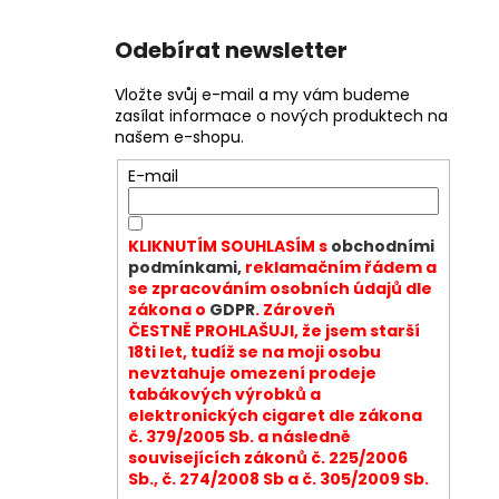
Odebírat newsletter
Vložte svůj e-mail a my vám budeme
zasílat informace o nových produktech na
našem e-shopu.
E-mail
KLIKNUTÍM SOUHLASÍM s
obchodními
podmínkami,
reklamačním řádem a
se zpracováním osobních údajů dle
zákona o
GDPR
. Zároveň
ČESTNĚ PROHLAŠUJI, že jsem starší
18ti let, tudíž se na moji osobu
nevztahuje omezení prodeje
tabákových výrobků a
elektronických cigaret dle zákona
č. 379/2005 Sb. a následně
souvisejících zákonů č. 225/2006
Sb., č. 274/2008 Sb a č. 305/2009 Sb.