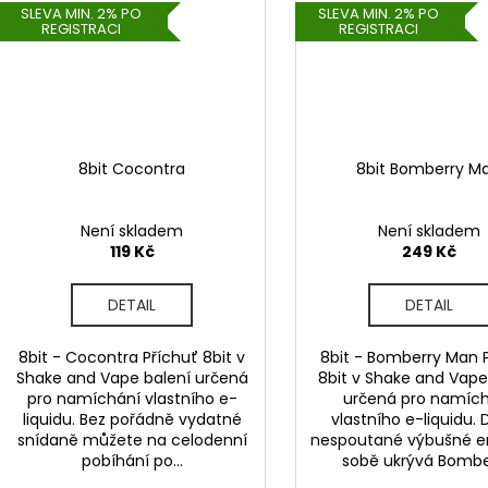
SLEVA MIN. 2% PO
SLEVA MIN. 2% PO
REGISTRACI
REGISTRACI
8bit Cocontra
8bit Bomberry M
Není skladem
Není skladem
119 Kč
249 Kč
DETAIL
DETAIL
8bit - Cocontra Příchuť 8bit v
8bit - Bomberry Man 
Shake and Vape balení určená
8bit v Shake and Vape
pro namíchání vlastního e-
určená pro namíc
liquidu. Bez pořádně vydatné
vlastního e-liquidu.
snídaně můžete na celodenní
nespoutané výbušné e
pobíhání po...
sobě ukrývá Bomber