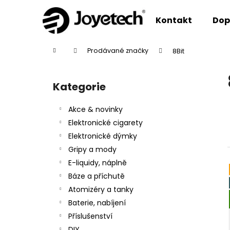
K
Přejít
na
o
Kontakt
Dop
obsah
Zpět
Zpět
š
do
do
í
Domů
Prodávané značky
8Bit
k
obchodu
obchodu
P
o
Kategorie
Přeskočit
s
kategorie
t
Akce & novinky
r
Elektronické cigarety
a
Elektronické dýmky
n
Gripy a mody
n
E-liquidy, náplně
í
Báze a příchutě
p
Atomizéry a tanky
a
Baterie, nabíjení
n
Příslušenství
e
DIY