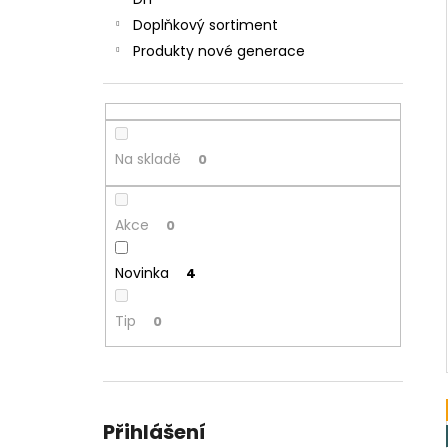
JOYETECH BF SS316 ATOMIZER 0,6OHM
l
Doplňkový sortiment
57 Kč
Produkty nové generace
Na skladě
0
Akce
0
Novinka
4
Tip
0
Přihlášení