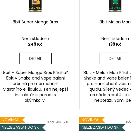
LIQUID DEKANG PINEAPPLE 10ML - 11MG
ELF BAR ELFA P
d
r
(ANANAS)
CARTRIDGE - W
u
2KS
o
195 Kč
k
189 Kč
d
8bit Super Mango Bros
8bit Melon Man
Původně:
225 K
t
u
ů
k
Není skladem
Není skladem
t
249 Kč
139 Kč
ů
DETAIL
DETAIL
8bit - Super Mango Bros Příchuť
8bit - Melon Man Příchu
8bit v Shake and Vape balení
Shake and Vape balení
určená pro namíchání
pro namíchání vlastn
vlastního e-liquidu. Ten nejlepší
liquidu. Šílený vědec 
instalatér si poradí s
armáda robotů se 
jakýmkoliv...
neporazí. Sami bez
NOVINKA
NOVINKA
Kód:
996531
Kó
NELZE ZASLAT DO SK
NELZE ZASLAT DO SK