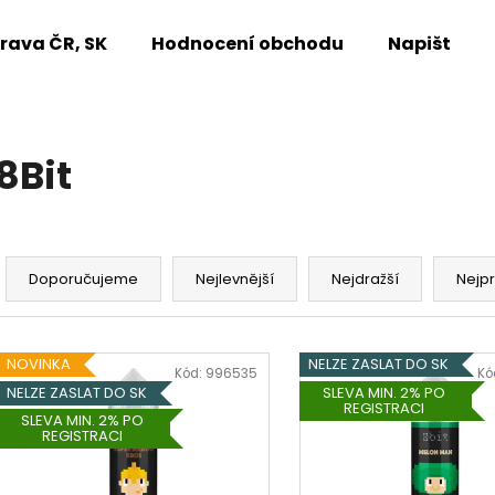
rava ČR, SK
Hodnocení obchodu
Napište n
Co potřebujete najít?
8Bit
HLEDAT
Ř
a
Doporučujeme
Nejlevnější
Nejdražší
Nejp
Doporučujeme
z
e
V
n
NOVINKA
NELZE ZASLAT DO SK
ý
Kód:
996535
Kó
í
NELZE ZASLAT DO SK
SLEVA MIN. 2% PO
p
REGISTRACI
p
SLEVA MIN. 2% PO
i
REGISTRACI
r
s
o
p