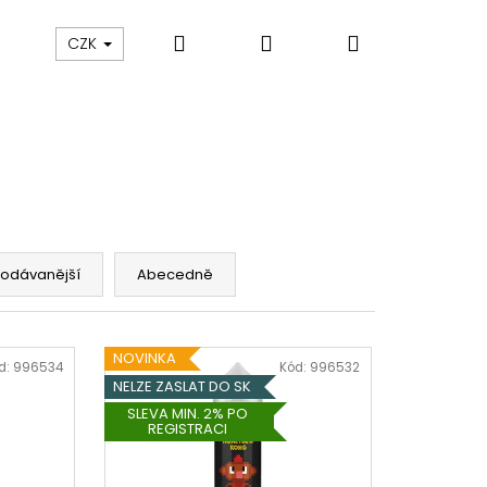
Hledat
Přihlášení
Nákupní
ám
Sledování zásilek
Obchodní podmínky
CZK
košík
rodávanější
Abecedně
NOVINKA
d:
996534
Kód:
996532
NELZE ZASLAT DO SK
SLEVA MIN. 2% PO
REGISTRACI
Následující