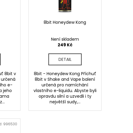
OD - PŘEDNAPLNĚNÁ
ATERMELON - 20MG -
8bit Honeydew Kong
č
Není skladem
249 Kč
DETAIL
ť 8bit v
8bit - Honeydew Kong Příchuť
 určená
8bit v Shake and Vape balení
ího e-
určená pro namíchání
a jeho
vlastního e-liquidu. Abyste byli
sama
opravdu silní a uzvedli i ty
...
největší sudy,...
d:
996530