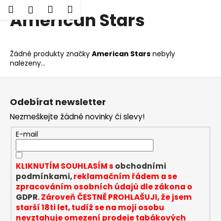
K
Hledat
Nákupní
Menu
Přihlášení
American Stars
Přejít
o
Zpět
Zpět
na
košík
š
obsah
í
C
Žádné produkty značky
American Stars
nebyly
k
nalezeny...
o
p
Z
o
á
Odebírat newsletter
t
p
ř
Nezmeškejte žádné novinky či slevy!
a
e
t
E-mail
b
í
u
KLIKNUTÍM SOUHLASÍM s
obchodními
j
podmínkami,
reklamačním řádem a se
e
zpracováním osobních údajů dle zákona o
t
GDPR
. Zároveň ČESTNĚ PROHLAŠUJI, že jsem
e
starší 18ti let, tudíž se na moji osobu
nevztahuje omezení prodeje tabákových
n