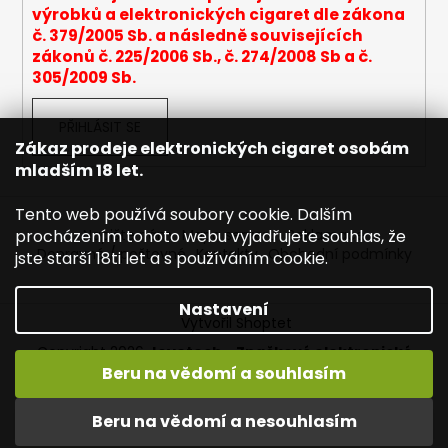
výrobků a elektronických cigaret dle zákona
a
č. 379/2005 Sb. a následně souvisejících
j
zákonů č. 225/2006 Sb., č. 274/2008 Sb a č.
í
305/2009 Sb.
t
?
PŘIHLÁSIT SE
Zákaz prodeje elektronických cigaret osobám
mladším 18 let.
Tento web používá soubory cookie. Dalším
HLEDAT
procházením tohoto webu vyjadřujete souhlas, že
Napište nám
Mapa serveru
Reklamace
Dopravné / poštovné
Kontakty
Obchodní podmínky
jste starší 18ti let a s používáním cookie.
Nastavení
D
Vytvořil Shoptet
o
Copyright 2026
Joyetech - Značkové elektronické
p
cigarety
. Všechna práva vyhrazena.
Upravit nastavení
Beru na vědomí a souhlasím
o
cookies
r
Vítejte na JOYETECH. DORUČENÍ ZDARMA zásilkovnou nad
Beru na vědomí a nesouhlasím
u
600,- kč / 50 EURO!