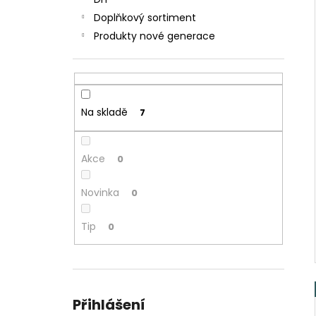
JOYETECH BF SS316 ATOMIZER 0,6OHM
l
Doplňkový sortiment
57 Kč
Produkty nové generace
Na skladě
7
Akce
0
Novinka
0
Tip
0
Přihlášení