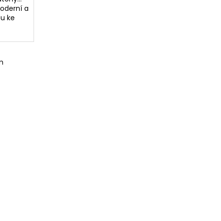
moderní a
ou ke
m