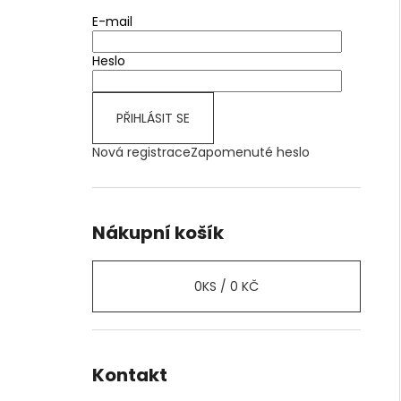
E-mail
Heslo
PŘIHLÁSIT SE
Nová registrace
Zapomenuté heslo
Nákupní košík
0
KS /
0 KČ
Kontakt