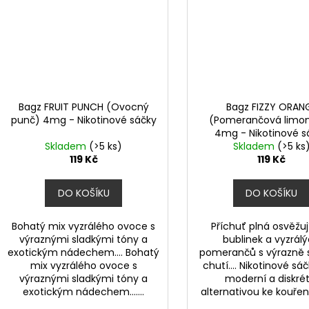
Bagz FRUIT PUNCH (Ovocný
Bagz FIZZY ORAN
punč) 4mg - Nikotinové sáčky
(Pomerančová limo
4mg - Nikotinové s
Skladem
(>5 ks)
Skladem
(>5 ks
119 Kč
119 Kč
DO KOŠÍKU
DO KOŠÍKU
Bohatý mix vyzrálého ovoce s
Příchuť plná osvěžuj
výraznými sladkými tóny a
bublinek a vyzrál
exotickým nádechem.... Bohatý
pomerančů s výrazně 
mix vyzrálého ovoce s
chutí.... Nikotinové sá
výraznými sladkými tóny a
moderní a diskrét
exotickým nádechem.......
alternativou ke kouření,