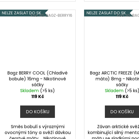
NELZE ZASLAT DO SK
NELZE ZASLAT DO SK
Kód:
NS-BAGZ-BERRY16
Kód:
NS-BA
Bagz BERRY COOL (Chladivé
Bagz ARCTIC FREEZE (M
bobule) 16mg - Nikotinové
máta) 8mg - Nikot
sáčky
sáčky
Skladem
(>5 ks)
Skladem
(>5 ks
119 Kč
119 Kč
DO KOŠÍKU
DO KOŠÍKU
Směs bobulí s výraznými
Závan arktické svěž
ovocnými tóny a svěží dávkou
kombinující silný mento
čerstvé máty.... Nikotinové
mátu se sladkými pod