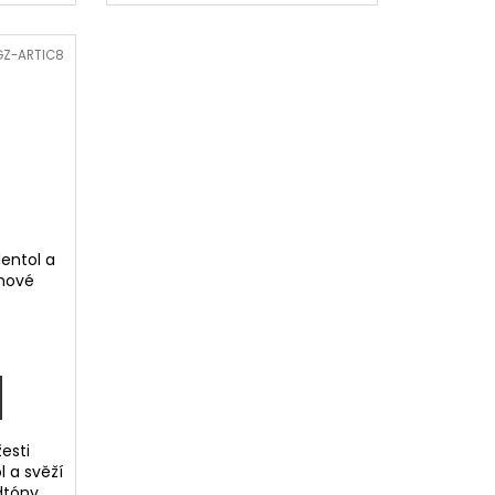
GZ-ARTIC8
entol a
inové
)
esti
l a svěží
tóny...