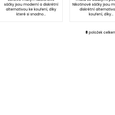
sáčky jsou moderní a diskrétní
Nikotinové sáčky jsou 
alternativou ke kouření, díky
diskrétní alternativ
které si snadno...
kouření, díky...
8
položek celke
O
v
l
á
d
a
c
í
p
r
v
k
y
v
ý