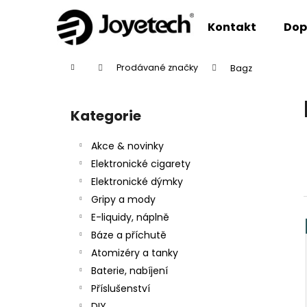
K
Přejít
na
o
Kontakt
Dop
obsah
Zpět
Zpět
š
do
do
í
Domů
Prodávané značky
Bagz
k
obchodu
obchodu
P
o
Kategorie
Přeskočit
s
kategorie
t
Akce & novinky
r
Elektronické cigarety
a
Elektronické dýmky
n
Gripy a mody
n
E-liquidy, náplně
í
Báze a příchutě
p
Atomizéry a tanky
a
Baterie, nabíjení
n
Příslušenství
e
DIY