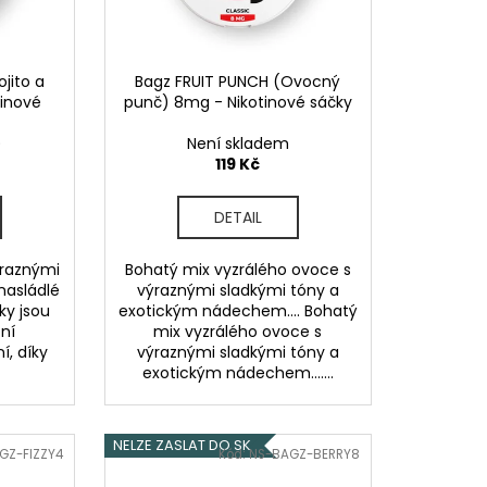
OD - PŘEDNAPLNĚNÁ
ATERMELON - 20MG -
jito a
Bagz FRUIT PUNCH (Ovocný
č
tinové
punč) 8mg - Nikotinové sáčky
)
Není skladem
119 Kč
DETAIL
ýraznými
Bohatý mix vyzrálého ovoce s
nasládlé
výraznými sladkými tóny a
ky jsou
exotickým nádechem.... Bohatý
ní
mix vyzrálého ovoce s
í, díky
výraznými sladkými tóny a
exotickým nádechem.......
NELZE ZASLAT DO SK
GZ-FIZZY4
Kód:
NS-BAGZ-BERRY8