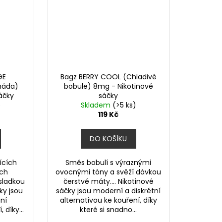
GE
Bagz BERRY COOL (Chladivé
náda)
bobule) 8mg - Nikotinové
áčky
sáčky
)
Skladem
(>5 ks)
119 Kč
DO KOŠÍKU
ících
Směs bobulí s výraznými
ých
ovocnými tóny a svěží dávkou
sladkou
čerstvé máty.... Nikotinové
čky jsou
sáčky jsou moderní a diskrétní
ní
alternativou ke kouření, díky
 díky...
které si snadno...