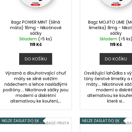
LIQUID DEKANG PINEAPPLE 10ML - 11MG
ELF BAR ELFA P
d
r
(ANANAS)
CARTRIDGE - W
u
2KS
o
195 Kč
k
189 Kč
d
Bagz POWER MINT (Silná
Bagz MOJITO LIME (Mo
Původně:
225 K
t
máta) 16mg - Nikotinové
limetka) 8mg - Niko
u
sáčky
sáčky
ů
k
Skladem
(>5 ks)
Skladem
(>5 ks
t
119 Kč
119 Kč
ů
DO KOŠÍKU
DO KOŠÍKU
Výrazná a dlouhotrvající chuť
Osvěžující lahůdka s v
máty se silně svěžím
tóny čerstvé limetky a 
nádechem a lehce nasládlými
máty.... Nikotinové sáč
podtóny.... Nikotinové sáčky jsou
moderní a diskrét
moderní a diskrétní
alternativou ke kouřen
alternativou ke kouření,...
které si...
NELZE ZASLAT DO SK
NELZE ZASLAT DO SK
Kód:
NS-BAGZ-FRUIT4
Kód:
NS-BA