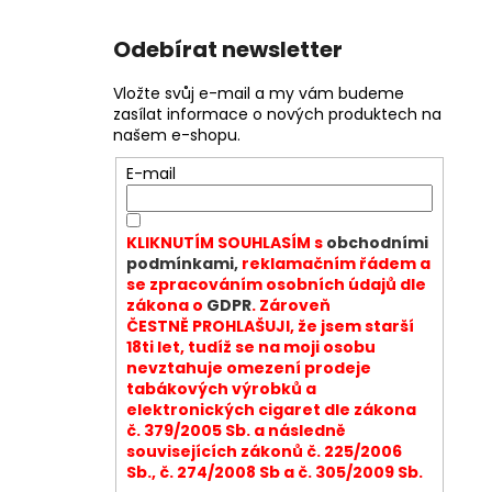
Odebírat newsletter
Vložte svůj e-mail a my vám budeme
zasílat informace o nových produktech na
našem e-shopu.
E-mail
KLIKNUTÍM SOUHLASÍM s
obchodními
podmínkami,
reklamačním řádem a
se zpracováním osobních údajů dle
zákona o
GDPR
. Zároveň
ČESTNĚ PROHLAŠUJI, že jsem starší
18ti let, tudíž se na moji osobu
nevztahuje omezení prodeje
tabákových výrobků a
elektronických cigaret dle zákona
č. 379/2005 Sb. a následně
souvisejících zákonů č. 225/2006
Sb., č. 274/2008 Sb a č. 305/2009 Sb.