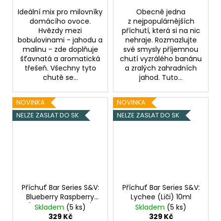
Ideální mix pro milovníky
Obecně jedna
domácího ovoce.
z nejpopulárnějších
Hvězdy mezi
příchutí, která si na nic
bobulovinami - jahodu a
nehraje. Rozmazlujte
malinu - zde doplňuje
své smysly příjemnou
šťavnatá a aromatická
chutí vyzrálého banánu
třešeň. Všechny tyto
a zralých zahradních
chutě se...
jahod. Tuto...
NOVINKA
NOVINKA
NELZE ZASLAT DO SK
NELZE ZASLAT DO SK
Příchuť Bar Series S&V:
Příchuť Bar Series S&V:
Blueberry Raspberry
Lychee (Liči) 10ml
(Borůvka a malina)
Skladem
(5 ks)
Skladem
(5 ks)
10ml
329 Kč
329 Kč