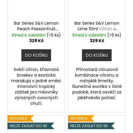
Bar Series S&V Lemon
Bar Series S&V Lemon
Peach Passionfruit
Lime 10ml
Citron a
10ml
Citron, broskev a
limetka
Ihned k odeslání
(>5 ks)
Ihned k odeslání
(>5 ks)
marakuja
329 Kč
329 Kč
DO KOŠÍKU
DO KOŠÍKU
Svěží citron, šťavnatá
Přímočará citrusová
broskev a exotická
kombinace citronu a
marakuja v jedné směsi.
natrpklé limetky.
Intenzivní tropický
Slunečná exotika v čisté
zážitek pro milovníky
podobě, která osvěží za
výrazných ovocných
jakéhokoliv počasí.
chutí.
NOVINKA
NOVINKA
NELZE ZASLAT DO SK
NELZE ZASLAT DO SK