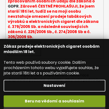
zpracováním osobních údajů dle zákona o
y
GDPR
. Zároveň ČESTNĚ PROHLAŠUJI, že jsem
v
starší 18ti let, tudíž se na moji osobu
ý
nevztahuje omezení prodeje tabákových
p
výrobků a elektronických cigaret dle zákona
i
č. 379/2005 Sb. a následně souvisejících
s
zákonů č. 225/2006 Sb., č. 274/2008 Sb a č.
u
305/2009 Sb.
Zákaz prodeje elektronických cigaret osobám
PŘIHLÁSIT SE
mladším 18 let.
Tento web používá soubory cookie. Dalším
procházením tohoto webu vyjadřujete souhlas, že
jste starší 18ti let a s používáním cookie.
Napište nám
Mapa serveru
Reklamace
Dopravné / poštovné
Kontakty
Obchodní podmínky
Nastavení
Vytvořil Shoptet
Beru na vědomí a souhlasím
Copyright 2026
Joyetech - Značkové elektronické
cigarety
. Všechna práva vyhrazena.
Upravit nastavení