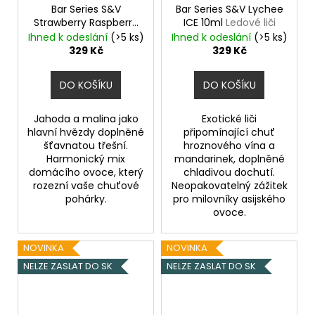
č
Bar Series S&V
Bar Series S&V Lychee
u
Strawberry Raspberry
ICE 10ml
Ledové liči
j
Cherry 10ml
Jahoda,
Ihned k odeslání
(>5 ks)
Ihned k odeslání
(>5 ks)
e
malina a třešeň
329 Kč
329 Kč
m
e
DO KOŠÍKU
DO KOŠÍKU
Jahoda a malina jako
Exotické liči
INNOKIN
Z-
hlavní hvězdy doplněné
připomínající chuť
COIL
šťavnatou třešní.
hroznového vína a
0,8
Harmonický mix
mandarinek, doplněné
OHM
domácího ovoce, který
chladivou dochutí.
-
rozezní vaše chuťové
Neopakovatelný zážitek
ŽHAVÍCÍ
pohárky.
pro milovníky asijského
HLAVA
ovoce.
69
Kč
NOVINKA
NOVINKA
NELZE ZASLAT DO SK
NELZE ZASLAT DO SK