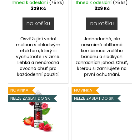
ů
Ledový vodní meloun
10ml
Jahoda a banán
Ihned k odeslání
(>5 ks)
Ihned k odeslání
(>5 ks)
u
a
329 Kč
329 Kč
k
j
t
í
DO KOŠÍKU
DO KOŠÍKU
ů
t
?
Osvěžující vodní
Jednoduchá, ale
meloun s chladivým
nesmírně oblíbená
efektem, který si
kombinace zralého
vychutnáte i v zimě.
banánu a sladkých
Lehká a nenáročná
zahradních jahod. Chuť,
ovocná chuť pro
kterou si zamilujete na
HLEDAT
každodenní použití.
první ochutnání.
NOVINKA
NOVINKA
NELZE ZASLAT DO SK
NELZE ZASLAT DO SK
D
o
p
o
r
u