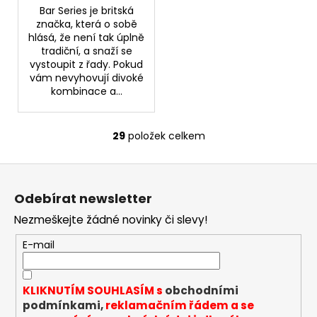
Bar Series je britská
značka, která o sobě
hlásá, že není tak úplně
tradiční, a snaží se
vystoupit z řady. Pokud
vám nevyhovují divoké
kombinace a...
29
položek celkem
O
v
Z
l
á
á
Odebírat newsletter
d
p
a
Nezmeškejte žádné novinky či slevy!
a
c
t
E-mail
í
í
p
r
KLIKNUTÍM SOUHLASÍM s
obchodními
v
podmínkami,
reklamačním řádem a se
k