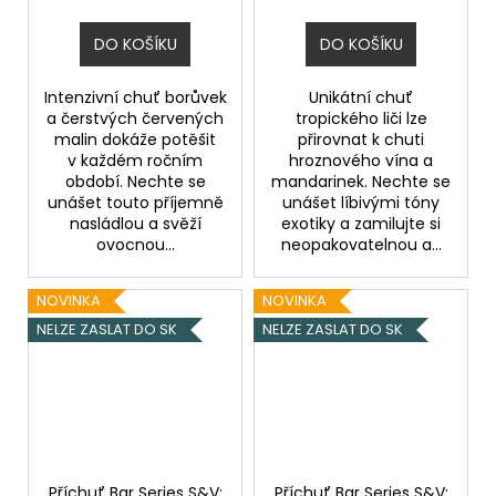
DO KOŠÍKU
DO KOŠÍKU
Intenzivní chuť borůvek
Unikátní chuť
a čerstvých červených
tropického liči lze
malin dokáže potěšit
přirovnat k chuti
v každém ročním
hroznového vína a
období. Nechte se
mandarinek. Nechte se
unášet touto příjemně
unášet líbivými tóny
nasládlou a svěží
exotiky a zamilujte si
ovocnou...
neopakovatelnou a...
NOVINKA
NOVINKA
NELZE ZASLAT DO SK
NELZE ZASLAT DO SK
Příchuť Bar Series S&V:
Příchuť Bar Series S&V: