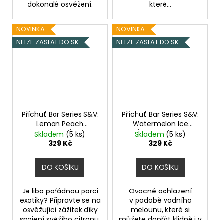
dokonalé osvěžení.
které...
NOVINKA
NOVINKA
NELZE ZASLAT DO SK
NELZE ZASLAT DO SK
Příchuť Bar Series S&V:
Příchuť Bar Series S&V:
Lemon Peach
Watermelon Ice
Passionfruit (Citron,
(Ledový vodní
Skladem
(5 ks)
Skladem
(5 ks)
broskev a marakuja)
meloun) 10ml
329 Kč
329 Kč
10ml
DO KOŠÍKU
DO KOŠÍKU
Je libo pořádnou porci
Ovocné ochlazení
exotiky? Připravte se na
v podobě vodního
osvěžující zážitek díky
melounu, které si
spojení svěžího citronu,
můžete dopřát klidně i v