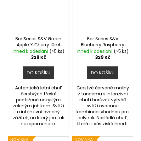
Bar Series S&V Green
Bar Series S&V
Apple X Cherry 10ml
Blueberry Raspberry
Zelené jablko a třešeň
10ml
Borůvka a malina
Ihned k odeslání
(>5 ks)
Ihned k odeslání
(>5 ks)
329 Kč
329 Kč
DO KOŠÍKU
DO KOŠÍKU
Autentická letní chuť
Čerstvé červené maliny
čerstvých třešní
v tandemu s intenzivní
podtržená nakyslým
chutí borůvek vytváří
zeleným jablkem. Svěží
svěží ovocnou
a intenzivní ovocný
kombinaci vhodnou pro
zážitek, na který jen tak
celý rok. Nasládlá chuť,
nezapomenete.
která si vás získá hned...
NOVINKA
NOVINKA