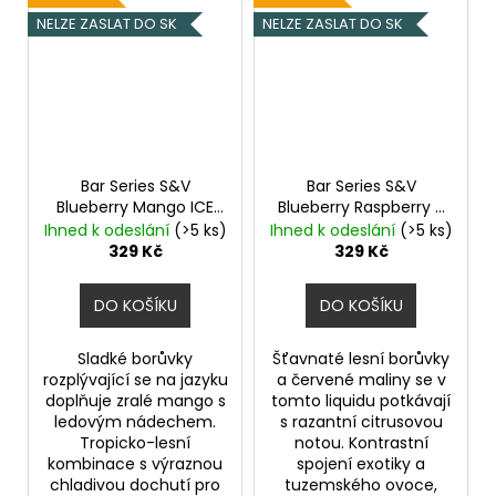
NELZE ZASLAT DO SK
NELZE ZASLAT DO SK
Bar Series S&V
Bar Series S&V
Blueberry Mango ICE
Blueberry Raspberry X
10ml
Ledová borůvka a
Lemon Lime 10ml
Ihned k odeslání
(>5 ks)
Ihned k odeslání
(>5 ks)
mango
Borůvka, malina, citron
329 Kč
329 Kč
a limetka
DO KOŠÍKU
DO KOŠÍKU
Sladké borůvky
Šťavnaté lesní borůvky
rozplývající se na jazyku
a červené maliny se v
doplňuje zralé mango s
tomto liquidu potkávají
ledovým nádechem.
s razantní citrusovou
Tropicko-lesní
notou. Kontrastní
kombinace s výraznou
spojení exotiky a
chladivou dochutí pro
tuzemského ovoce,