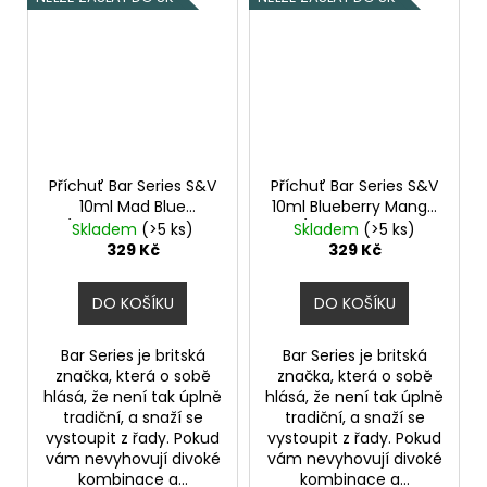
Příchuť Bar Series S&V
Příchuť Bar Series S&V
10ml Mad Blue
10ml Blueberry Mango
(Borůvka a modrá
Ice (Borůvka a ledové
Skladem
(>5 ks)
Skladem
(>5 ks)
malina)
mango)
329 Kč
329 Kč
DO KOŠÍKU
DO KOŠÍKU
Bar Series je britská
Bar Series je britská
značka, která o sobě
značka, která o sobě
hlásá, že není tak úplně
hlásá, že není tak úplně
tradiční, a snaží se
tradiční, a snaží se
vystoupit z řady. Pokud
vystoupit z řady. Pokud
vám nevyhovují divoké
vám nevyhovují divoké
kombinace a...
kombinace a...