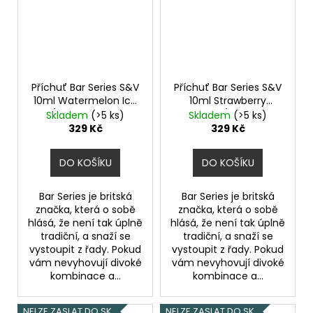
Příchuť Bar Series S&V
Příchuť Bar Series S&V
10ml Watermelon Ice
10ml Strawberry
(Ledový vodní
Banana (Jahoda a
Skladem
(>5 ks)
Skladem
(>5 ks)
meloun)
banán)
329 Kč
329 Kč
DO KOŠÍKU
DO KOŠÍKU
Bar Series je britská
Bar Series je britská
značka, která o sobě
značka, která o sobě
hlásá, že není tak úplně
hlásá, že není tak úplně
tradiční, a snaží se
tradiční, a snaží se
vystoupit z řady. Pokud
vystoupit z řady. Pokud
vám nevyhovují divoké
vám nevyhovují divoké
kombinace a...
kombinace a...
NELZE ZASLAT DO SK
NELZE ZASLAT DO SK