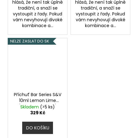
hlásá, že není tak úplně
hlásá, že není tak úplně
tradiční, a snaží se
tradiční, a snaží se
vystoupit z řady. Pokud
vystoupit z řady. Pokud
vám nevyhovují divoké
vám nevyhovují divoké
kombinace a...
kombinace a...
NELZE ZASLAT DO SK
Příchuť Bar Series S&V
10ml Lemon Lime
(Citron a limetka)
Skladem
(>5 ks)
329 Kč
DO KOŠÍKU