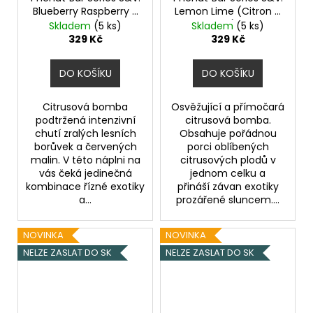
Blueberry Raspberry X
Lemon Lime (Citron a
Lemon Lime (Borůvka,
limetka) 10ml
Skladem
(5 ks)
Skladem
(5 ks)
malina, citron a
329 Kč
329 Kč
limetka) 10ml
DO KOŠÍKU
DO KOŠÍKU
Citrusová bomba
Osvěžující a přímočará
podtržená intenzivní
citrusová bomba.
chutí zralých lesních
Obsahuje pořádnou
borůvek a červených
porci oblíbených
malin. V této náplni na
citrusových plodů v
vás čeká jedinečná
jednom celku a
kombinace řízné exotiky
přináší závan exotiky
a...
prozářené sluncem....
NOVINKA
NOVINKA
NELZE ZASLAT DO SK
NELZE ZASLAT DO SK