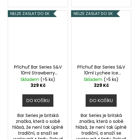
NELZE ZASLAT DO SK
NELZE ZASLAT DO SK
Příchuť Bar Series S&V
Příchuť Bar Series S&V
10ml Strawberry
10ml Lychee Ice
Raspberry Cherry
(Ledové liči)
Skladem
(>5 ks)
Skladem
(>5 ks)
(Jahoda, malina a
329 Kč
329 Kč
třešeň)
DO KOŠÍKU
DO KOŠÍKU
Bar Series je britská
Bar Series je britská
značka, která o sobě
značka, která o sobě
hlásá, že není tak úplně
hlásá, že není tak úplně
tradiční, a snaží se
tradiční, a snaží se