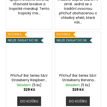
šťavnaté broskve a
zimě. Jedná se o
tropické marakuji. Tento
tradiční ovocnou
tropický mix...
příchuť obohacenou o
chladivý efekt, která
vás...
NOVINKA
NOVINKA
NELZE ZASLAT DO SK
NELZE ZASLAT DO SK
Příchuť Bar Series S&V:
Příchuť Bar Series S&V:
Strawberry Raspberry
Strawberry Banana
Cherry (Jahoda,
(Jahoda a banán)
Skladem
(5 ks)
Skladem
(5 ks)
malina a třešeň) 10ml
10ml
329 Kč
329 Kč
DO KOŠÍKU
DO KOŠÍKU