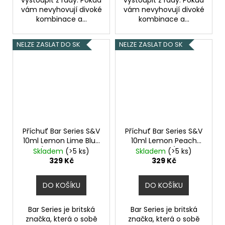
vystoupit z řady. Pokud
vystoupit z řady. Pokud
vám nevyhovují divoké
vám nevyhovují divoké
kombinace a...
kombinace a...
NELZE ZASLAT DO SK
NELZE ZASLAT DO SK
Příchuť Bar Series S&V
Příchuť Bar Series S&V
10ml Lemon Lime Blue
10ml Lemon Peach
Razz (Citron, limetka a
Passionfruit (Citron,
Skladem
(>5 ks)
Skladem
(>5 ks)
modrá malina)
broskev a marakuja)
329 Kč
329 Kč
DO KOŠÍKU
DO KOŠÍKU
Bar Series je britská
Bar Series je britská
značka, která o sobě
značka, která o sobě