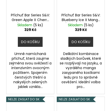
Příchuť Bar Series S&V:
Příchuť Bar Series S&V:
Green Apple X Cherry
Blueberry Ice X Mango
(Zelené jablko a
(Ledová borůvka a
Skladem
(5 ks)
Skladem
(5 ks)
třešeň) 10ml
mango) 10ml
329 Kč
329 Kč
DO KOŠÍKU
DO KOŠÍKU
Umně namíchaná
Delikátní kombinace
příchuť, která zaujme
sladkých borůvek, které
zejména svou svěžestí a
se rozplývají na jazyku, a
intenzivním ovocným
vyzrálého manga
požitkem. Spojením
zasypaného kostkami
čerstvých třešní a
ledu pro to správné
nakyslých zelených
osvěžení. Ideální volba
jablek vznikla...
pro...
NELZE ZASLAT DO SK
NELZE ZASLAT DO SK