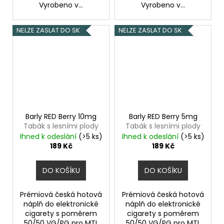
Vyrobeno v...
Vyrobeno v...
NELZE ZASLAT DO SK
NELZE ZASLAT DO SK
Barly RED Berry 10mg
Barly RED Berry 5mg
Tabák s lesními plody
Tabák s lesními plody
Ihned k odeslání
(>5 ks)
Ihned k odeslání
(>5 ks)
189 Kč
189 Kč
DO KOŠÍKU
DO KOŠÍKU
Prémiová česká hotová
Prémiová česká hotová
náplň do elektronické
náplň do elektronické
cigarety s poměrem
cigarety s poměrem
50/50 VG/PG pro MTL
50/50 VG/PG pro MTL