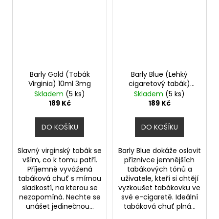
Barly Gold (Tabák
Barly Blue (Lehký
Virginia) 10ml 3mg
cigaretový tabák)
10ml 2mg
Skladem
(5 ks)
Skladem
(5 ks)
189 Kč
189 Kč
DO KOŠÍKU
DO KOŠÍKU
Slavný virginský tabák se
Barly Blue dokáže oslovit
vším, co k tomu patří.
příznivce jemnějších
Příjemně vyvážená
tabákových tónů a
tabáková chuť s mírnou
uživatele, kteří si chtějí
sladkostí, na kterou se
vyzkoušet tabákovku ve
nezapomíná. Nechte se
své e-cigaretě. Ideální
unášet jedinečnou...
tabáková chuť plná...