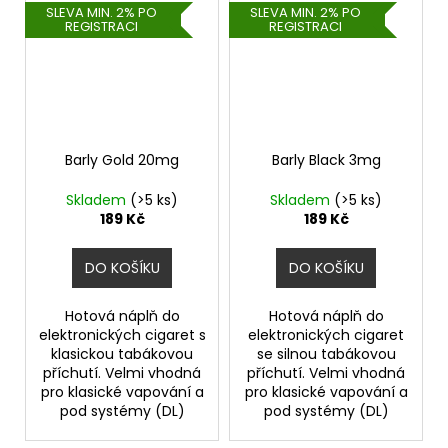
SLEVA MIN. 2% PO
SLEVA MIN. 2% PO
REGISTRACI
REGISTRACI
Barly Gold 20mg
Barly Black 3mg
Skladem
(>5 ks)
Skladem
(>5 ks)
189 Kč
189 Kč
DO KOŠÍKU
DO KOŠÍKU
Hotová náplň do
Hotová náplň do
elektronických cigaret s
elektronických cigaret
klasickou tabákovou
se silnou tabákovou
příchutí. Velmi vhodná
příchutí. Velmi vhodná
pro klasické vapování a
pro klasické vapování a
pod systémy (DL)
pod systémy (DL)