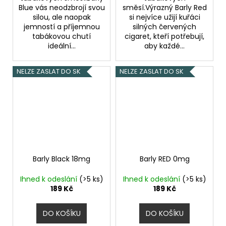
Blue vás neodzbrojí svou
směsí.Výrazný Barly Red
silou, ale naopak
si nejvíce užijí kuřáci
jemností a příjemnou
silných červených
tabákovou chutí
cigaret, kteří potřebují,
ideální...
aby každé...
NELZE ZASLAT DO SK
NELZE ZASLAT DO SK
Barly Black 18mg
Barly RED 0mg
Ihned k odeslání
(>5 ks)
Ihned k odeslání
(>5 ks)
189 Kč
189 Kč
DO KOŠÍKU
DO KOŠÍKU