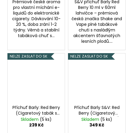
Prémiové české aroma
S&V příchuť Barly Red
pro vlastní míchání e-
Berry 10 ml v 60ml
liquidů do elektronické
lahvičce – prémiová
cigarety. Dávkování 10-
česká značka Shake and
20 %, doba zrání 1-2
Vape plné tabákové
týdny. Věrná a stabilní
chuti s nasládlým
tabáková chuť s...
akcentem šťavnatých
lesních plodů....
NELZE ZASLAT DO SK
NELZE ZASLAT DO SK
Příchuť Barly: Red Berry
Příchuť Barly S&V: Red
(Cigaretový tabák s
Berry (Cigaretový
lesními plody) 10ml
tabák s lesními plody)
Skladem
(5 ks)
Skladem
(5 ks)
10ml
239 Kč
349 Kč