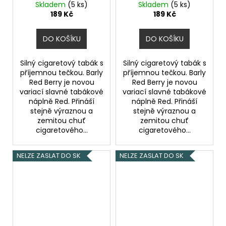
lesními plody) 10ml
lesními plody) 10ml
Skladem
(5 ks)
Skladem
(5 ks)
5mg
10mg
189 Kč
189 Kč
DO KOŠÍKU
DO KOŠÍKU
Silný cigaretový tabák s
Silný cigaretový tabák s
příjemnou tečkou. Barly
příjemnou tečkou. Barly
Red Berry je novou
Red Berry je novou
variací slavné tabákové
variací slavné tabákové
náplně Red. Přináší
náplně Red. Přináší
stejně výraznou a
stejně výraznou a
zemitou chuť
zemitou chuť
cigaretového...
cigaretového...
NELZE ZASLAT DO SK
NELZE ZASLAT DO SK