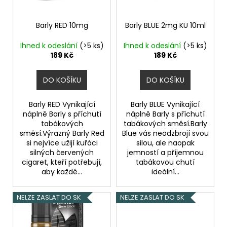
p
u
č
u
r
k
j
o
Barly RED 10mg
Barly BLUE 2mg KU 10ml
t
e
d
ů
m
Ihned k odeslání
(>5 ks)
Ihned k odeslání
(>5 ks)
u
189 Kč
189 Kč
e
k
t
DO KOŠÍKU
DO KOŠÍKU
INNOKIN
ů
Z-
COIL
Barly RED Vynikající
Barly BLUE Vynikající
0,8
náplně Barly s příchutí
náplně Barly s příchutí
OHM
tabákových
tabákových směsí.Barly
-
směsí.Výrazný Barly Red
Blue vás neodzbrojí svou
ŽHAVÍCÍ
si nejvíce užijí kuřáci
silou, ale naopak
HLAVA
silných červených
jemností a příjemnou
69
cigaret, kteří potřebují,
tabákovou chutí
Kč
aby každé...
ideální...
NELZE ZASLAT DO SK
NELZE ZASLAT DO SK