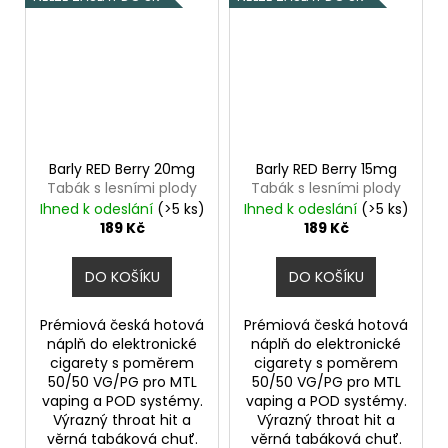
Barly RED Berry 20mg
Barly RED Berry 15mg
Tabák s lesními plody
Tabák s lesními plody
Ihned k odeslání
(>5 ks)
Ihned k odeslání
(>5 ks)
189 Kč
189 Kč
DO KOŠÍKU
DO KOŠÍKU
Prémiová česká hotová
Prémiová česká hotová
náplň do elektronické
náplň do elektronické
cigarety s poměrem
cigarety s poměrem
50/50 VG/PG pro MTL
50/50 VG/PG pro MTL
vaping a POD systémy.
vaping a POD systémy.
Výrazný throat hit a
Výrazný throat hit a
věrná tabáková chuť.
věrná tabáková chuť.