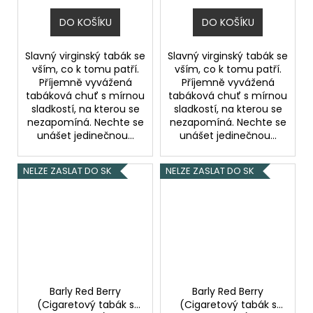
DO KOŠÍKU
DO KOŠÍKU
Slavný virginský tabák se
Slavný virginský tabák se
vším, co k tomu patří.
vším, co k tomu patří.
Příjemně vyvážená
Příjemně vyvážená
tabáková chuť s mírnou
tabáková chuť s mírnou
sladkostí, na kterou se
sladkostí, na kterou se
nezapomíná. Nechte se
nezapomíná. Nechte se
unášet jedinečnou...
unášet jedinečnou...
NELZE ZASLAT DO SK
NELZE ZASLAT DO SK
Barly Red Berry
Barly Red Berry
(Cigaretový tabák s
(Cigaretový tabák s