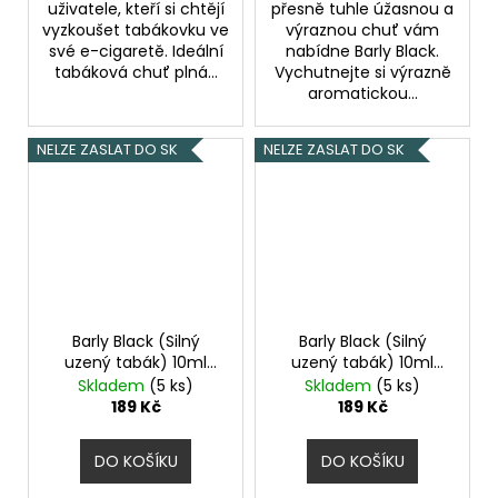
uživatele, kteří si chtějí
přesně tuhle úžasnou a
vyzkoušet tabákovku ve
výraznou chuť vám
své e-cigaretě. Ideální
nabídne Barly Black.
tabáková chuť plná...
Vychutnejte si výrazně
aromatickou...
NELZE ZASLAT DO SK
NELZE ZASLAT DO SK
Barly Black (Silný
Barly Black (Silný
uzený tabák) 10ml
uzený tabák) 10ml
6mg
12mg
Skladem
(5 ks)
Skladem
(5 ks)
189 Kč
189 Kč
DO KOŠÍKU
DO KOŠÍKU