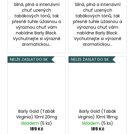
Silná, plná a intenzivní
Silná, plná a intenzivní
chuť uzených
chuť uzených
tabákových tónů, tak
tabákových tónů, tak
přesně tuhle úžasnou a
přesně tuhle úžasnou a
výraznou chuť vám
výraznou chuť vám
nabídne Barly Black.
nabídne Barly Black.
Vychutnejte si výrazně
Vychutnejte si výrazně
aromatickou...
aromatickou...
NELZE ZASLAT DO SK
NELZE ZASLAT DO SK
Barly Gold (Tabák
Barly Gold (Tabák
Virginia) 10ml 20mg
Virginia) 10ml 18mg
Skladem
(5 ks)
Skladem
(5 ks)
189 Kč
189 Kč