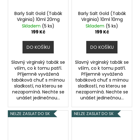
Barly Salt Gold (Tabák
Barly Salt Gold (Tabák
Virginia) 10ml 20mg
Virginia) 10ml 10mg
Skladem
(5 ks)
Skladem
(5 ks)
199 Kč
199 Kč
DO KOŠÍKU
DO KOŠÍKU
Slavný virginský tabák se
Slavný virginský tabák se
vším, co k tomu patří.
vším, co k tomu patří.
Příjemně vyvážená
Příjemně vyvážená
tabáková chuť s mírnou
tabáková chuť s mírnou
sladkostí, na kterou se
sladkostí, na kterou se
nezapomíná. Nechte se
nezapomíná. Nechte se
unášet jedinečnou...
unášet jedinečnou...
NELZE ZASLAT DO SK
NELZE ZASLAT DO SK