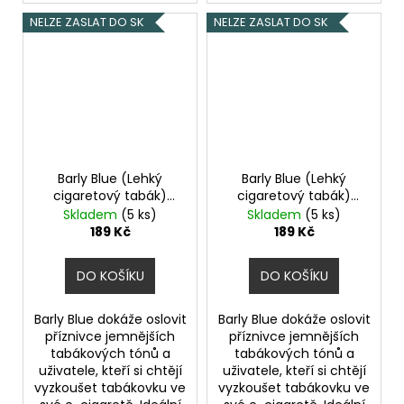
NELZE ZASLAT DO SK
NELZE ZASLAT DO SK
Barly Blue (Lehký
Barly Blue (Lehký
cigaretový tabák)
cigaretový tabák)
10ml 4mg
10ml 8mg
Skladem
(5 ks)
Skladem
(5 ks)
189 Kč
189 Kč
DO KOŠÍKU
DO KOŠÍKU
Barly Blue dokáže oslovit
Barly Blue dokáže oslovit
příznivce jemnějších
příznivce jemnějších
tabákových tónů a
tabákových tónů a
uživatele, kteří si chtějí
uživatele, kteří si chtějí
vyzkoušet tabákovku ve
vyzkoušet tabákovku ve