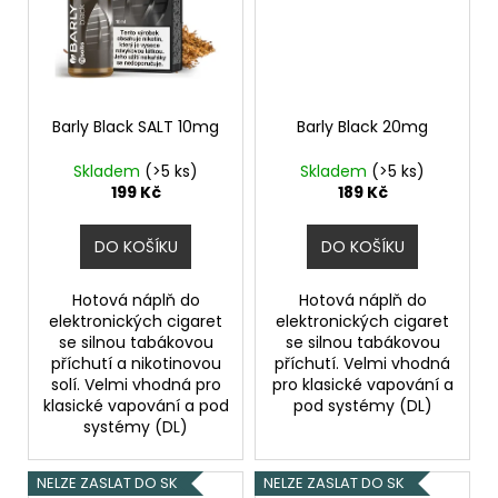
Barly Black SALT 10mg
Barly Black 20mg
Skladem
(>5 ks)
Skladem
(>5 ks)
199 Kč
189 Kč
DO KOŠÍKU
DO KOŠÍKU
Hotová náplň do
Hotová náplň do
elektronických cigaret
elektronických cigaret
se silnou tabákovou
se silnou tabákovou
příchutí a nikotinovou
příchutí. Velmi vhodná
solí. Velmi vhodná pro
pro klasické vapování a
klasické vapování a pod
pod systémy (DL)
systémy (DL)
NELZE ZASLAT DO SK
NELZE ZASLAT DO SK