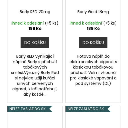
Barly RED 20mg
Barly Gold 18mg
Ihned k odeslání
(>5 ks)
Ihned k odeslání
(>5 ks)
189 Kč
189 Kč
DO KOŠÍKU
DO KOŠÍKU
Barly RED Vynikající
Hotová náplň do
náplně Barly s příchutí
elektronických cigaret s
tabákových
klasickou tabákovou
směsí.Výrazný Barly Red
příchutí. Velmi vhodná
si nejvíce užijí kuřáci
pro klasické vapování a
silných červených
pod systémy (DL)
cigaret, kteří potřebují,
aby každé...
NELZE ZASLAT DO SK
NELZE ZASLAT DO SK