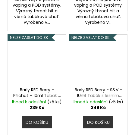
vaping a POD systémy.
vaping a POD systémy.
Výrazný throat hit a
Výrazný throat hit a
věrná tabáková chuť.
věrná tabáková chuť.
Vyrobeno v...
Vyrobeno v...
NELZE ZASLAT DO SK
NELZE ZASLAT DO SK
Barly RED Berry -
Barly RED Berry - S&V -
Příchuť - 10ml
Tabák s
10ml
Tabák s lesními
lesními plody
plody
Ihned k odeslání
(>5 ks)
Ihned k odeslání
(>5 ks)
239 Kč
349 Kč
DO KOŠÍKU
DO KOŠÍKU