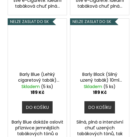
své e-cigaretě. Ideální
své e-cigaretě. Ideální
tabáková chuť plná...
tabáková chuť plná...
NELZE ZASLAT DO SK
NELZE ZASLAT DO SK
Barly Blue (Lehký
Barly Black (Silný
cigaretový tabák)
uzený tabák) 10ml
10ml 12mg
3mg
Skladem
(5 ks)
Skladem
(5 ks)
189 Kč
189 Kč
DO KOŠÍKU
DO KOŠÍKU
Barly Blue dokáže oslovit
Silná, plná a intenzivní
příznivce jemnějších
chuť uzených
tabákových tónů a
tabákových tónů, tak