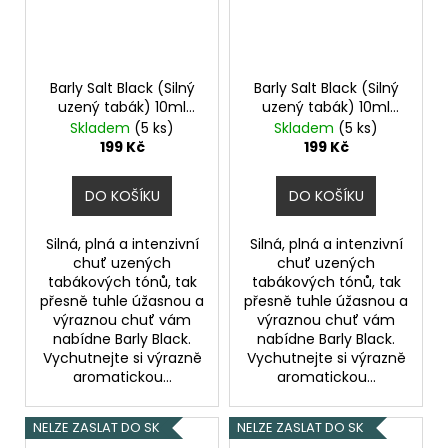
Barly Salt Black (Silný
Barly Salt Black (Silný
uzený tabák) 10ml
uzený tabák) 10ml
20mg
10mg
Skladem
(5 ks)
Skladem
(5 ks)
199 Kč
199 Kč
DO KOŠÍKU
DO KOŠÍKU
Silná, plná a intenzivní
Silná, plná a intenzivní
chuť uzených
chuť uzených
tabákových tónů, tak
tabákových tónů, tak
přesně tuhle úžasnou a
přesně tuhle úžasnou a
výraznou chuť vám
výraznou chuť vám
nabídne Barly Black.
nabídne Barly Black.
Vychutnejte si výrazně
Vychutnejte si výrazně
aromatickou...
aromatickou...
NELZE ZASLAT DO SK
NELZE ZASLAT DO SK