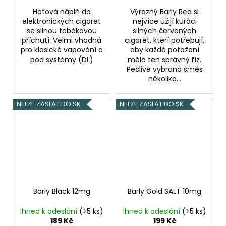
Hotová náplň do
Výrazný Barly Red si
elektronických cigaret
nejvíce užijí kuřáci
se silnou tabákovou
silných červených
příchutí. Velmi vhodná
cigaret, kteří potřebují,
pro klasické vapování a
aby každé potažení
pod systémy (DL)
mělo ten správný říz.
Pečlivě vybraná směs
několika...
NELZE ZASLAT DO SK
NELZE ZASLAT DO SK
Barly Black 12mg
Barly Gold SALT 10mg
Ihned k odeslání
(>5 ks)
Ihned k odeslání
(>5 ks)
189 Kč
199 Kč