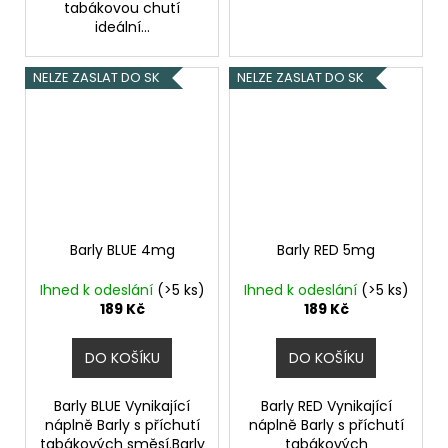
tabákovou chutí
ideální...
NELZE ZASLAT DO SK
NELZE ZASLAT DO SK
Barly BLUE 4mg
Barly RED 5mg
Ihned k odeslání
(>5 ks)
Ihned k odeslání
(>5 ks)
189 Kč
189 Kč
DO KOŠÍKU
DO KOŠÍKU
Barly BLUE Vynikající
Barly RED Vynikající
náplně Barly s příchutí
náplně Barly s příchutí
tabákových směsí.Barly
tabákových