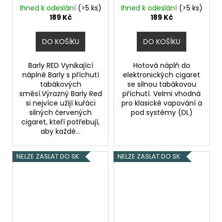
Ihned k odeslání
(>5 ks)
Ihned k odeslání
(>5 ks)
189 Kč
189 Kč
DO KOŠÍKU
DO KOŠÍKU
Barly RED Vynikající
Hotová náplň do
náplně Barly s příchutí
elektronických cigaret
tabákových
se silnou tabákovou
směsí.Výrazný Barly Red
příchutí. Velmi vhodná
si nejvíce užijí kuřáci
pro klasické vapování a
silných červených
pod systémy (DL)
cigaret, kteří potřebují,
aby každé...
NELZE ZASLAT DO SK
NELZE ZASLAT DO SK