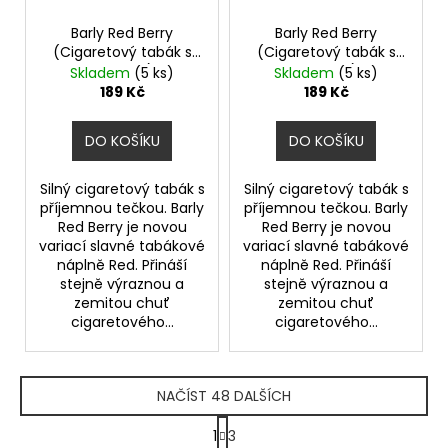
Barly Red Berry
Barly Red Berry
(Cigaretový tabák s
(Cigaretový tabák s
lesními plody) 10ml
lesními plody) 10ml
Skladem
(5 ks)
Skladem
(5 ks)
15mg
20mg
189 Kč
189 Kč
DO KOŠÍKU
DO KOŠÍKU
Silný cigaretový tabák s
Silný cigaretový tabák s
příjemnou tečkou. Barly
příjemnou tečkou. Barly
Red Berry je novou
Red Berry je novou
variací slavné tabákové
variací slavné tabákové
náplně Red. Přináší
náplně Red. Přináší
stejně výraznou a
stejně výraznou a
zemitou chuť
zemitou chuť
cigaretového...
cigaretového...
NAČÍST 48 DALŠÍCH
S
1
3
t