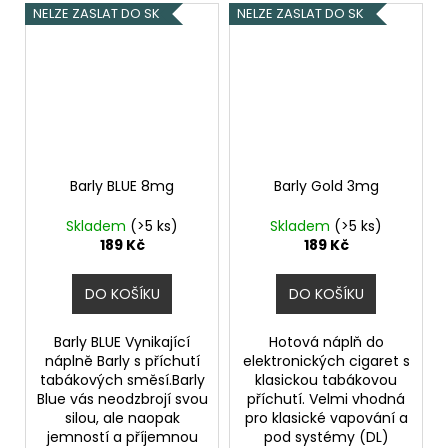
NELZE ZASLAT DO SK
NELZE ZASLAT DO SK
Barly BLUE 8mg
Barly Gold 3mg
Skladem
(>5 ks)
Skladem
(>5 ks)
189 Kč
189 Kč
DO KOŠÍKU
DO KOŠÍKU
Barly BLUE Vynikající
Hotová náplň do
náplně Barly s příchutí
elektronických cigaret s
tabákových směsí.Barly
klasickou tabákovou
Blue vás neodzbrojí svou
příchutí. Velmi vhodná
silou, ale naopak
pro klasické vapování a
jemností a příjemnou
pod systémy (DL)