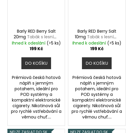
Barly RED Berry Salt
Barly RED Berry Salt
20mg
Tabák s lesními
10mg
Tabák s lesními
plody
plody
Ihned k odeslání
(>5 ks)
Ihned k odeslání
(>5 ks)
199 Kč
199 Kč
DO KOŠÍKU
DO KOŠÍKU
Prémiová česká hotová
Prémiová česká hotová
náplň s jemným
náplň s jemným
potahem, ideální pro
potahem, ideální pro
POD systémy a
POD systémy a
kompaktní elektronické
kompaktní elektronické
cigarety. Nikotinová sůl
cigarety. Nikotinová sůl
pro rychlé vstřebávání a
pro rychlé vstřebávání a
věrnou chuť....
věrnou chuť....
NELZE ZASLAT DO SK
NELZE ZASLAT DO SK