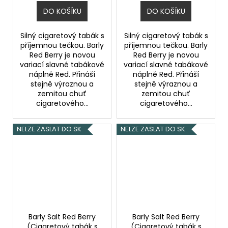
DO KOŠÍKU
DO KOŠÍKU
Silný cigaretový tabák s
Silný cigaretový tabák s
příjemnou tečkou. Barly
příjemnou tečkou. Barly
Red Berry je novou
Red Berry je novou
variací slavné tabákové
variací slavné tabákové
náplně Red. Přináší
náplně Red. Přináší
stejně výraznou a
stejně výraznou a
zemitou chuť
zemitou chuť
cigaretového...
cigaretového...
NELZE ZASLAT DO SK
NELZE ZASLAT DO SK
Barly Salt Red Berry
Barly Salt Red Berry
(Cigaretový tabák s
(Cigaretový tabák s