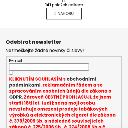
O
r
141
položek celkem
v
á
NAHORU
l
n
k
á
o
d
Z
v
a
á
á
c
Odebírat newsletter
n
p
í
í
Nezmeškejte žádné novinky či slevy!
p
a
r
t
E-mail
v
í
k
y
KLIKNUTÍM SOUHLASÍM s
obchodními
v
podmínkami,
reklamačním řádem a se
ý
zpracováním osobních údajů dle zákona o
p
GDPR
. Zároveň ČESTNĚ PROHLAŠUJI, že jsem
i
starší 18ti let, tudíž se na moji osobu
s
nevztahuje omezení prodeje tabákových
u
výrobků a elektronických cigaret dle zákona
č. 379/2005 Sb. a následně souvisejících
zákonů č. 225/2006 Sb., č. 274/2008 Sb a č.