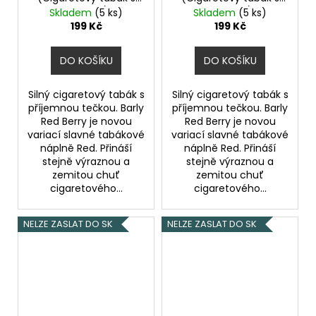
lesními plody) 10ml
lesními plody) 10ml
Skladem
(5 ks)
Skladem
(5 ks)
20mg
10mg
199 Kč
199 Kč
DO KOŠÍKU
DO KOŠÍKU
Silný cigaretový tabák s
Silný cigaretový tabák s
příjemnou tečkou. Barly
příjemnou tečkou. Barly
Red Berry je novou
Red Berry je novou
variací slavné tabákové
variací slavné tabákové
náplně Red. Přináší
náplně Red. Přináší
stejně výraznou a
stejně výraznou a
zemitou chuť
zemitou chuť
cigaretového...
cigaretového...
NELZE ZASLAT DO SK
NELZE ZASLAT DO SK