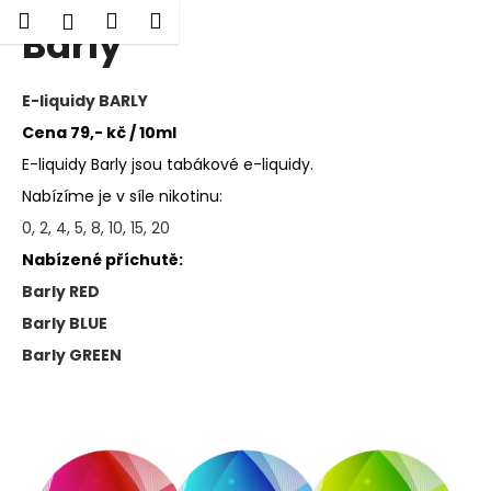
K
Hledat
Nákupní
Menu
Přihlášení
Barly
Přejít
o
Zpět
Zpět
na
košík
š
obsah
í
E-liquidy BARLY
C
k
Cena 79,- kč / 10ml
o
E-liquidy Barly jsou tabákové e-liquidy.
p
Nabízíme je v síle nikotinu:
o
t
0,
2,
4,
5,
8,
10,
15,
20
ř
Nabízené příchutě:
e
Barly RED
b
Barly BLUE
u
Barly GREEN
j
e
t
e
n